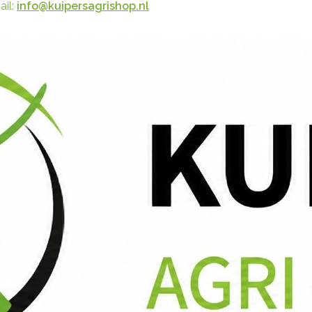
il:
info@kuipersagrishop.nl
shopping_cart
Winkelwagen:
0
Producten - € 0,00
Er zijn geen items meer in uw wagen
Verzending