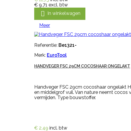
€ 9,71
excl. btw

In winkelwagen
Meer
Referentie:
Be1321-
Merk:
EuroTool
HANDVEGER FSC 29CM COCOSHAAR ONGELAKT
Handveger FSC 29cm cocoshaar ongelakt Han
en middelgrof vuil. Van nature neemt cocos 
vermijden. Type bouwstoffer.
€ 2,49
incl. btw