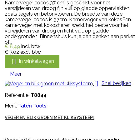
Kamerveger cocos 37 cm is geschikt voor het
verwijderen van droog fijn vuil op gladde oppervlakten
zoals tegels en betonvloeren. De breedte van deze
kamerveger cocos is 37cm. Kamerveger van kokosEen
kamerveger met kokosharen werkt het beste voor het
verwijderen van droog en licht vuil, op gladde
ondergronden. Binnenshuis kun je dan denken aan parket
of...
€ 8,49
incl. btw
€ 7,02
excl. btw

In winkelwagen
Meer

Snel bekijken
Referentie:
T8844
Merk:
Talen Tools
VEGER EN BLIK GROEN MET KLIKSYSTEEM
Veger en blik groen met kliksysteem is een handig