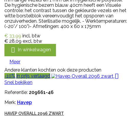
De hygienische bezem blauw 40cm heeft een Visuele
controle: het contrast tussen de gekleurde vezels en het
witte borstelblok vereenvoudigt het opsporen van
onzuiverheden. Sterilisatie mogelijk. - Werktemperaturen:
(-20°/ 100°)- Afmetingen: 400 x 60 x 175mm
€ 33,99
incl. btw
€ 28,09
excl. btw

In winkelwagen
Meer
Andere klanten kochten ook deze producten

-10%
In prijs verlaagd
Snel bekijken
Referentie:
209661-46
Merk:
Havep
HAVEP OVERALL 2096 ZWART