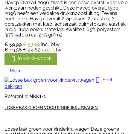
Havep Overall 2096 zwart is een basic overall voor vele
werkzaamheden geschikt. Deze Havep overall type
2096 heeft een verdekte drukknoopsluiting. Tevens
heeft deze Havep overall 2 zijzakken, 2 intasten, 2
borstzakken met klep, achterzak, duimstokzak, elastiek
in rug, rugplooien. Materiaal:Kwaliteit: 65% polyester/
35% katoen ca. 245 gr/m2.
€ 59,99
€ 53,99
incl. btw
€ 49,58
€ 44,62
excl. btw

In winkelwagen
Meer

Snel
bekijken
Referentie:
MKK1-1
LOSSE BAK GROEN VOOR KINDERKRUIWAGEN
Losse bak groen voor kinderkruiwagen Deze groene