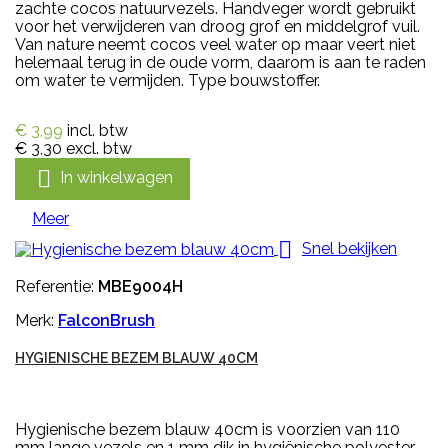
zachte cocos natuurvezels. Handveger wordt gebruikt
voor het verwijderen van droog grof en middelgrof vuil.
Van nature neemt cocos veel water op maar veert niet
helemaal terug in de oude vorm, daarom is aan te raden
om water te vermijden. Type bouwstoffer.
€ 3,99
incl. btw
€ 3,30
excl. btw

In winkelwagen
Meer

Snel bekijken
Referentie:
MBE9004H
Merk:
FalconBrush
HYGIENISCHE BEZEM BLAUW 40CM
Hygienische bezem blauw 40cm is voorzien van 110
mm lange vezels en 1 mm dik in hygiënische polyester.