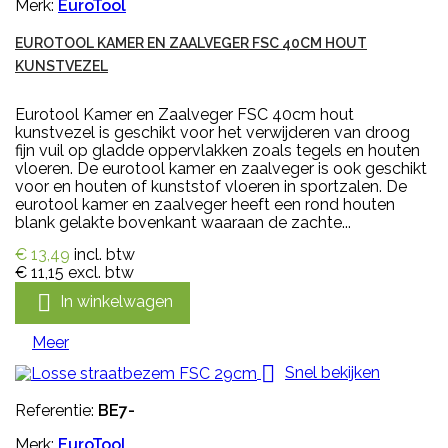
Merk:
EuroTool
EUROTOOL KAMER EN ZAALVEGER FSC 40CM HOUT
KUNSTVEZEL
Eurotool Kamer en Zaalveger FSC 40cm hout
kunstvezel is geschikt voor het verwijderen van droog
fijn vuil op gladde oppervlakken zoals tegels en houten
vloeren. De eurotool kamer en zaalveger is ook geschikt
voor en houten of kunststof vloeren in sportzalen. De
eurotool kamer en zaalveger heeft een rond houten
blank gelakte bovenkant waaraan de zachte...
€ 13,49
incl. btw
€ 11,15
excl. btw

In winkelwagen
Meer

Snel bekijken
Referentie:
BE7-
Merk:
EuroTool