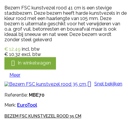
Bezem FSC kunstvezel rood 41 cm is een stevige
stadsbezem. Deze bezem heeft harde kunstvezels in de
kleur rood met een haarlengte van 105 mm. Deze
bezem is uitermate geschikt voor het verwijderen van
o.a. grof vuil, betonresten en bouwafval maar is ook
ideaal bij sneeuw en nat weer. Deze bezem wordt
zonder steel geleverd
€ 12,49
incl. btw
€ 10,32
excl. btw

In winkelwagen
Meer

Snel bekijken
Referentie:
MBE70
Merk:
EuroTool
BEZEM FSC KUNSTVEZEL ROOD 35 CM