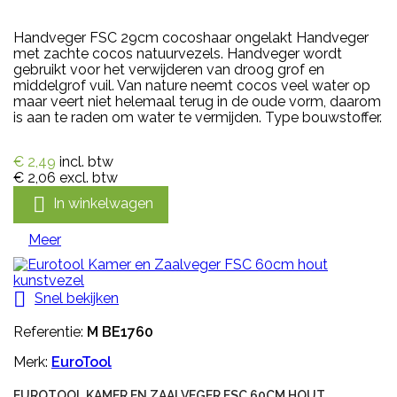
Handveger FSC 29cm cocoshaar ongelakt Handveger
met zachte cocos natuurvezels. Handveger wordt
gebruikt voor het verwijderen van droog grof en
middelgrof vuil. Van nature neemt cocos veel water op
maar veert niet helemaal terug in de oude vorm, daarom
is aan te raden om water te vermijden. Type bouwstoffer.
€ 2,49
incl. btw
€ 2,06
excl. btw

In winkelwagen
Meer

Snel bekijken
Referentie:
M BE1760
Merk:
EuroTool
EUROTOOL KAMER EN ZAALVEGER FSC 60CM HOUT