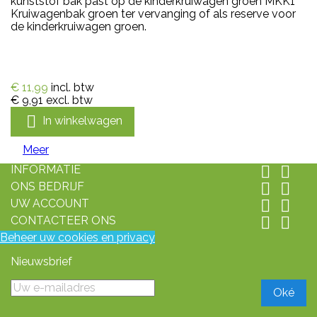
kunststof bak past op de kinderkruiwagen groen MKK1
Kruiwagenbak groen ter vervanging of als reserve voor
de kinderkruiwagen groen.
€ 11,99
incl. btw
€ 9,91
excl. btw

In winkelwagen
Meer
INFORMATIE


ONS BEDRIJF


UW ACCOUNT


CONTACTEER ONS


Beheer uw cookies en privacy
Nieuwsbrief