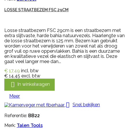
LOSSE STRAATBEZEM FSC 29CM
Losse straatbezem FSC 29cm is een straatbezem met
extra slijtvaste, harde bahia natuurvezels. Haarlengte van
de losse straatbezem is 125 mm. Bezem kan gebruikt
worden voor het verwijderen van zowel nat als droog
grof vuil op ruwe oppervlakken. Bahia is een duurzame
en kwalitatieve vezel die elastisch en slijtvast is. Deze
gaat veel langer mee dan...
€ 17,49
incl. btw
€ 14,45
excl. btw

In winkelwagen
Meer

Snel bekijken
Referentie:
BB22
Merk:
Talen Tools