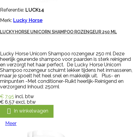
Referentie:
LUCK14
Merk:
Lucky Horse
LUCKY HORSE UNICORN SHAMPOO ROZENGEUR 250 ML
Lucky Horse Unicorn Shampoo rozengeur 250 ml Deze
heerlijk geurende shampoo voor paarden is sterk reinigend
en verzorgt het haar perfect. De Lucky Horse Unicorn
Shampoo rozengeur schuimt lekker tijdens het inmasseren,
maar je spoelt het heel snel en makkelijk uit. Plus- en
minpunten -Met conditioner-Ruikt heerlijk-Reinigend en
verzorgend Inhoud: 250ml
€ 7,95
incl. btw
€ 6,57
excl. btw

In winkelwagen
Meer