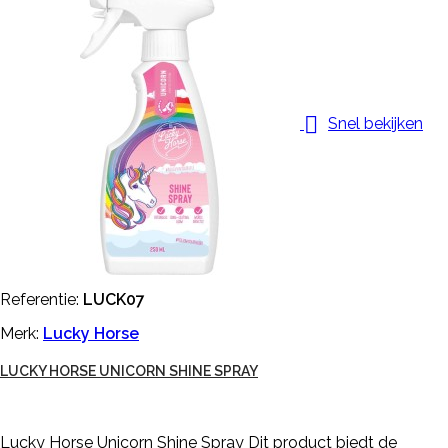

Snel bekijken
Referentie:
LUCK07
Merk:
Lucky Horse
LUCKY HORSE UNICORN SHINE SPRAY
Lucky Horse Unicorn Shine Spray Dit product biedt de