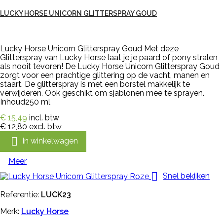
LUCKY HORSE UNICORN GLITTERSPRAY GOUD
Lucky Horse Unicorn Glitterspray Goud Met deze
Glitterspray van Lucky Horse laat je je paard of pony stralen
als nooit tevoren! De Lucky Horse Unicorn Glitterspray Goud
zorgt voor een prachtige glittering op de vacht, manen en
staart. De glitterspray is met een borstel makkelijk te
verwijderen. Ook geschikt om sjablonen mee te sprayen.
Inhoud250 ml
€ 15,49
incl. btw
€ 12,80
excl. btw

In winkelwagen
Meer

Snel bekijken
Referentie:
LUCK23
Merk:
Lucky Horse