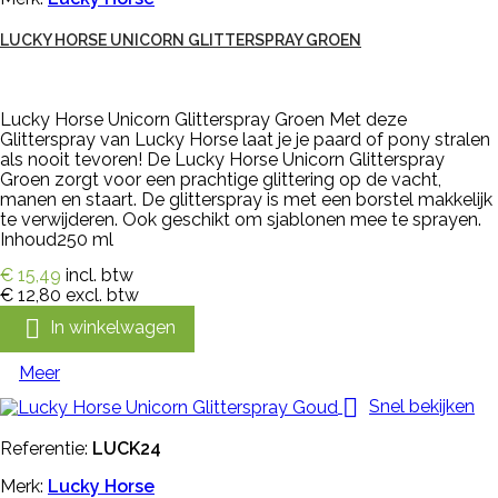
LUCKY HORSE UNICORN GLITTERSPRAY GROEN
Lucky Horse Unicorn Glitterspray Groen Met deze
Glitterspray van Lucky Horse laat je je paard of pony stralen
als nooit tevoren! De Lucky Horse Unicorn Glitterspray
Groen zorgt voor een prachtige glittering op de vacht,
manen en staart. De glitterspray is met een borstel makkelijk
te verwijderen. Ook geschikt om sjablonen mee te sprayen.
Inhoud250 ml
€ 15,49
incl. btw
€ 12,80
excl. btw

In winkelwagen
Meer

Snel bekijken
Referentie:
LUCK24
Merk:
Lucky Horse