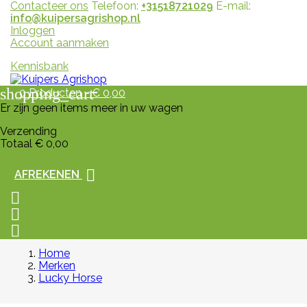
Contacteer ons
Telefoon:
+31518721029
E-mail:
info@kuipersagrishop.nl
Inloggen
Account aanmaken
Kennisbank
shopping_cart
0
Producten - € 0,00
Er zijn geen items meer in uw wagen
Verzending
Totaal
€ 0,00

AFREKENEN



Home
Merken
Lucky Horse