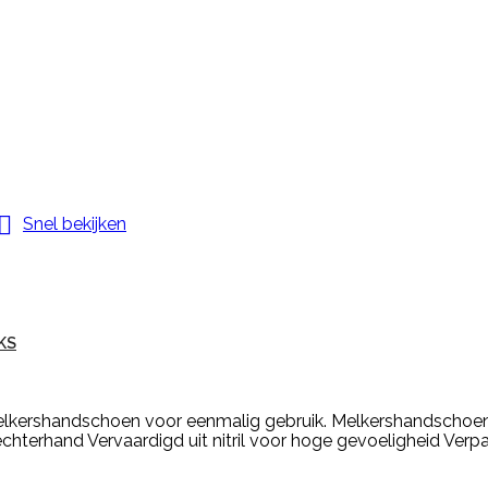

Snel bekijken
KS
elkershandschoen voor eenmalig gebruik. Melkershandschoen 
echterhand Vervaardigd uit nitril voor hoge gevoeligheid Verp