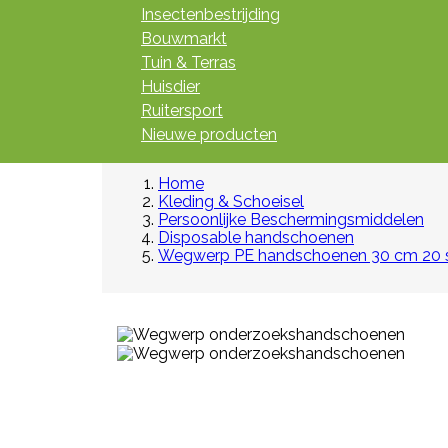
Insectenbestrijding
Bouwmarkt
Tuin & Terras
Huisdier
Ruitersport
Nieuwe producten
Home
Kleding & Schoeisel
Persoonlijke Beschermingsmiddelen
Disposable handschoenen
Wegwerp PE handschoenen 30 cm 20 