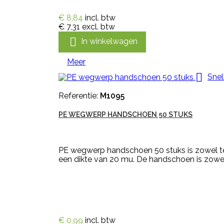
€ 8,84
incl. btw
€ 7,31
excl. btw

In winkelwagen
Meer

Snel
Referentie:
M1095
PE WEGWERP HANDSCHOEN 50 STUKS
PE wegwerp handschoen 50 stuks is zowel te
een dikte van 20 mu. De handschoen is zowel 
€ 0,99
incl. btw