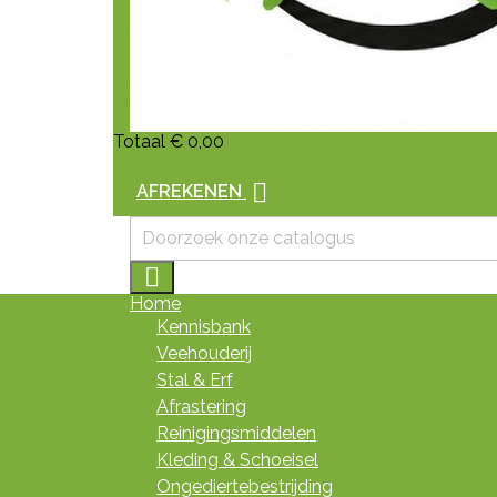
Totaal
€ 0,00

AFREKENEN

Home
Kennisbank
Veehouderij
Stal & Erf
Afrastering
Reinigingsmiddelen
Kleding & Schoeisel
Ongediertebestrijding