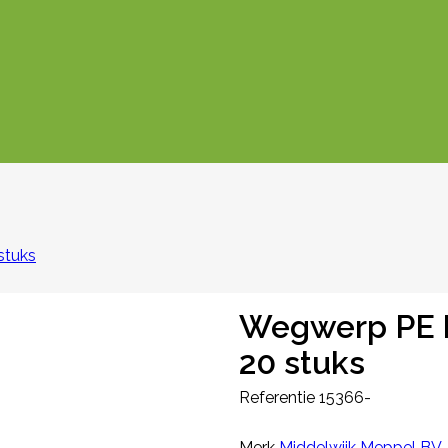
stuks
Wegwerp PE 
20 stuks
Referentie
15366-
Merk
Middelwijk Meppel BV