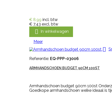
€ 8,99
incl. btw
€ 7,43
excl. btw

In winkelwagen
Meer

S
Referentie:
EQ-PPP-03006
ARMHANDSCHOEN BUDGET 90CM 100ST
Armhandschoen budget 90cm 100st Onderzoek
Goedkope armhandschoen welke ideaal is ti