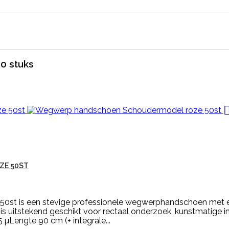
0 stuks
ZE 50ST
st is een stevige professionele wegwerphandschoen met ex
itstekend geschikt voor rectaal onderzoek, kunstmatige i
5 µLengte 90 cm (+ integrale...