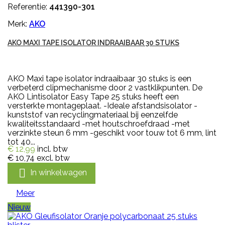
Referentie:
441390-301
Merk:
AKO
AKO MAXI TAPE ISOLATOR INDRAAIBAAR 30 STUKS
AKO Maxi tape isolator indraaibaar 30 stuks is een
verbeterd clipmechanisme door 2 vastklikpunten. De
AKO Lintisolator Easy Tape 25 stuks heeft een
versterkte montageplaat. -Ideale afstandsisolator -
kunststof van recyclingmateriaal bij eenzelfde
kwaliteitsstandaard -met houtschroefdraad -met
verzinkte steun 6 mm -geschikt voor touw tot 6 mm, lint
tot 40...
€ 12,99
incl. btw
€ 10,74
excl. btw

In winkelwagen
Meer
Nieuw