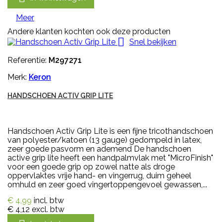
Meer
Andere klanten kochten ook deze producten

Snel bekijken
Referentie:
M297271
Merk:
Keron
HANDSCHOEN ACTIV GRIP LITE
Handschoen Activ Grip Lite is een fijne tricothandschoen
van polyester/katoen (13 gauge) gedompeld in latex,
zeer goede pasvorm en ademend De handschoen
active grip lite heeft een handpalmvlak met "MicroFinish"
voor een goede grip op zowel natte als droge
oppervlaktes vrije hand- en vingerrug, duim geheel
omhuld en zeer goed vingertoppengevoel gewassen,...
€ 4,99
incl. btw
€ 4,12
excl. btw