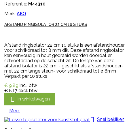
Referentie:
M44310
Merk:
AKO
AFSTAND RINGISOLATOR 22 CM 10 STUKS
Afstand ringisolator 22 cm 10 stuks is een afstandhouder
voor schrikdraad tot 8 mm dik. Deze afstand ringisolator
kan eenvoudig in hout gedraaid worden doordat er
schroefdraad op de schacht zit. De lengte van deze
afstand isolator is 22 cm. - geschikt als afstandshouder-
met 22 cm lange steun- voor schrikdraad tot ø 8mm
Verpakt per 10 stuks
€ 9,89
incl. btw
€ 8,17
excl. btw

In winkelwagen
Meer

Snel bekijken