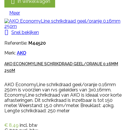

In winkelwagen
Meer

Snel bekijken
Referentie:
M44520
Merk:
AKO
AKO ECONOMYLINE SCHRIKDRAAD GEEL/ORANJE 0.16MM
250M
AKO EconomyLine schrikdraad geel/oranje 0.16mm
250m is voorzien van rvs geleiders van 3x0,16mm.
EconomyLine schrikdraad van AKO is ideaal voor korte
afrasteringen. Dit schrikdraad is inzetbaar is tot 150
meter. Weerstand: 15.0 ohm/meter. Breuklast: 40kg.
Lengte schrikdraad: 250 meter
€ 8,49
incl. btw