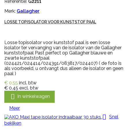
Referentie:
G2211
Merk:
Gallagher
LOSSE TOPISOLATOR VOOR KUNSTSTOF PAAL
Losse topisolator voor kunststof paal is een losse
isolator ter vervanging van de isolator van de Gallagher
kunststofpaal Past perfect op Gallagher blauwe en
zwarte kunststofpaal
(024421/024414/024391/083817/024407) ( de foto is
als voorbeeld, u ontvangt dus alleen de isolator en geen
paal )
€ 0,55
incl. btw
€ 0,45
excl. btw

In winkelwagen
Meer

Snel
bekijken