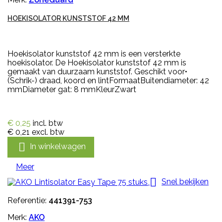
HOEKISOLATOR KUNSTSTOF 42 MM
Hoekisolator kunststof 42 mm is een versterkte
hoekisolator. De Hoekisolator kunststof 42 mm is
gemaakt van duurzaam kunststof. Geschikt voor•
(Schrik-) draad, koord en lintFormaatBuitendiameter: 42
mmDiameter gat: 8 mmKleurZwart
€ 0,25
incl. btw
€ 0,21
excl. btw

In winkelwagen
Meer

Snel bekijken
Referentie:
441391-753
Merk:
AKO