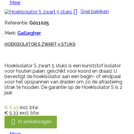
Meer

Snel bekijken
Referentie:
G011025
Merk:
Gallagher
HOEKISOLATOR S ZWART 5 STUKS
Hoekisolator S zwart 5 stuks is een kunststof isolator
voor houten palen, geschikt voor koord en draad. U
bevestigt de hoekisolator aan een begin- of eindpaal
voor het opspannen van draden om zo de afrastering
strak te houden. De garantie op de Hoekisolator S is 2
jaar.
€ 6,45
incl. btw
€ 5,33
excl. btw

In winkelwagen
Meer