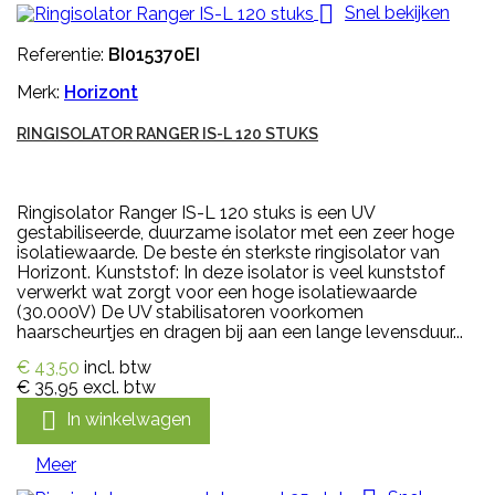

Snel bekijken
Referentie:
BI015370EI
Merk:
Horizont
RINGISOLATOR RANGER IS-L 120 STUKS
Ringisolator Ranger IS-L 120 stuks is een UV
gestabiliseerde, duurzame isolator met een zeer hoge
isolatiewaarde. De beste én sterkste ringisolator van
Horizont. Kunststof: In deze isolator is veel kunststof
verwerkt wat zorgt voor een hoge isolatiewaarde
(30.000V) De UV stabilisatoren voorkomen
haarscheurtjes en dragen bij aan een lange levensduur...
€ 43,50
incl. btw
€ 35,95
excl. btw

In winkelwagen
Meer