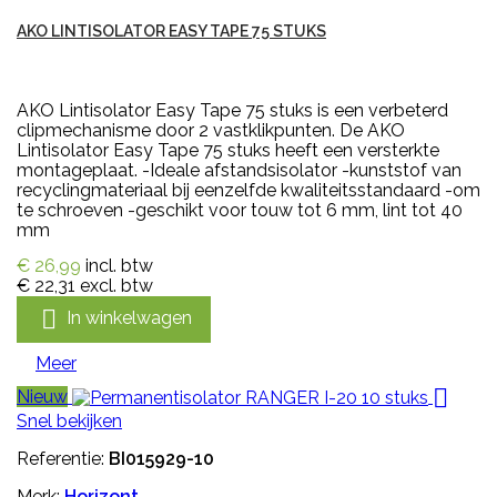
AKO LINTISOLATOR EASY TAPE 75 STUKS
AKO Lintisolator Easy Tape 75 stuks is een verbeterd
clipmechanisme door 2 vastklikpunten. De AKO
Lintisolator Easy Tape 75 stuks heeft een versterkte
montageplaat. -Ideale afstandsisolator -kunststof van
recyclingmateriaal bij eenzelfde kwaliteitsstandaard -om
te schroeven -geschikt voor touw tot 6 mm, lint tot 40
mm
€ 26,99
incl. btw
€ 22,31
excl. btw

In winkelwagen
Meer

Nieuw
Snel bekijken
Referentie:
BI015929-10
Merk:
Horizont