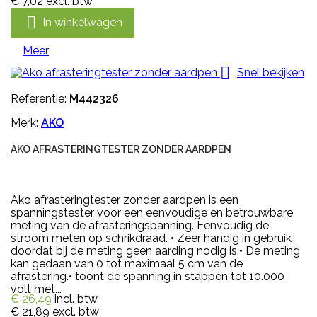
€ 7,02
excl. btw

In winkelwagen
Meer

Snel bekijken
Referentie:
M442326
Merk:
AKO
AKO AFRASTERINGTESTER ZONDER AARDPEN
Ako afrasteringtester zonder aardpen is een
spanningstester voor een eenvoudige en betrouwbare
meting van de afrasteringspanning. Eenvoudig de
stroom meten op schrikdraad. • Zeer handig in gebruik
doordat bij de meting geen aarding nodig is.• De meting
kan gedaan van 0 tot maximaal 5 cm van de
afrastering.• toont de spanning in stappen tot 10.000
volt met...
€ 26,49
incl. btw
€ 21,89
excl. btw