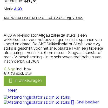
Referentie:
441381
Merk:
AKO
AKO WIKKELISOLATOR ALLGÄU ZAKJE 25 STUKS
AKO Wikkelisolator Allgäu zakje 25 stuks is een
wikkelisolator voor het bevestigen en licht spannen van
koord en draad. De AKO Wikkelisolator Allgäu zakje 25
stuks is geschikt voor het snel plaatsen van een tijdelijke
afrastering. - Verzinkte 6 mm steun- Slagvast kunststof
met UV-bescherming - In te schroeven met behulp van
inschroefbit 441363
€ 6,99
incl. btw
€ 5,78
excl. btw

In winkelwagen
Meer

Snel bekijken