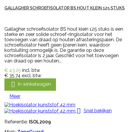
GALLAGHER SCHROEFISOLATOR BS HOUT KLEIN 125 STUKS
Gallagher schroefisolator BS hout klein 125 stuks is een
sterke en zeer solide schroef-ringisolator voor het
toevoegen van draad op houten afrasteringspalen. De
schroefisolator heeft geen ijzeren kern, waardoor
kortsluiting onmogelijk is. De garantie op deze
schroefisolator is 2 jaar. Geschikt voor het toevoegen
van draad op een houten...
€ 43,25
incl. btw
€ 35,74
excl. btw

In winkelwagen
Meer

Snel bekijken
Referentie:
ISOL2009
Merk:
ZoneGuard