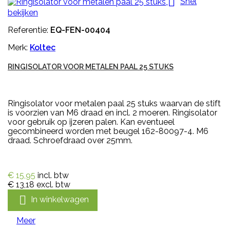

Snel
bekijken
Referentie:
EQ-FEN-00404
Merk:
Koltec
RINGISOLATOR VOOR METALEN PAAL 25 STUKS
Ringisolator voor metalen paal 25 stuks waarvan de stift
is voorzien van M6 draad en incl. 2 moeren. Ringisolator
voor gebruik op ijzeren palen. Kan eventueel
gecombineerd worden met beugel 162-80097-4. M6
draad. Schroefdraad over 25mm.
€ 15,95
incl. btw
€ 13,18
excl. btw

In winkelwagen
Meer