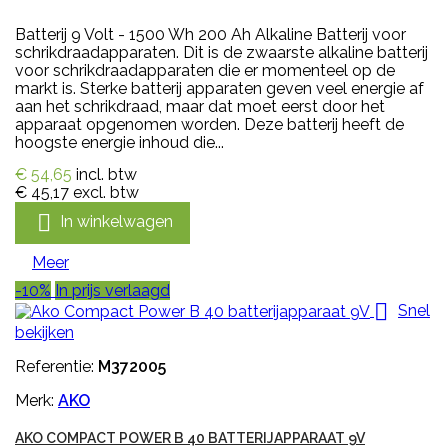
Batterij 9 Volt - 1500 Wh 200 Ah Alkaline Batterij voor
schrikdraadapparaten. Dit is de zwaarste alkaline batterij
voor schrikdraadapparaten die er momenteel op de
markt is. Sterke batterij apparaten geven veel energie af
aan het schrikdraad, maar dat moet eerst door het
apparaat opgenomen worden. Deze batterij heeft de
hoogste energie inhoud die...
€ 54,65
incl. btw
€ 45,17
excl. btw

In winkelwagen
Meer
-10%
In prijs verlaagd

Snel
bekijken
Referentie:
M372005
Merk:
AKO
AKO COMPACT POWER B 40 BATTERIJAPPARAAT 9V