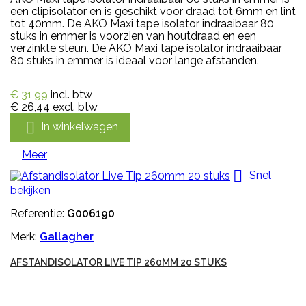
een clipisolator en is geschikt voor draad tot 6mm en lint
tot 40mm. De AKO Maxi tape isolator indraaibaar 80
stuks in emmer is voorzien van houtdraad en een
verzinkte steun. De AKO Maxi tape isolator indraaibaar
80 stuks in emmer is ideaal voor lange afstanden.
€ 31,99
incl. btw
€ 26,44
excl. btw

In winkelwagen
Meer

Snel
bekijken
Referentie:
G006190
Merk:
Gallagher
AFSTANDISOLATOR LIVE TIP 260MM 20 STUKS