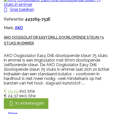

Snel bekijken
Referentie:
443269-753E
Merk:
AKO
AKO OOGISOLATOR EASY DRILL DOORLOPENDE STEUN 75
STUKS IN EMMER
AKO Oogisolator Easy Drill doorlopende steun 75 stuks
in emmer is een ringisolator met 6mm doorlopende
zelfborende steun. De AKO Oogisolator Easy Drill
doorlopende steun 75 stuks in emmer laat zich 2x lichter
indraaien dan een standaard isolator. - voorboren in
hardhout is niet meer nodig- veel minderkans op het
barsten van het hout- slagvast kunststof-...
€ 29,49
incl. btw
€ 24,37
excl. btw

In winkelwagen
Meer