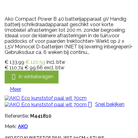
Ako Compact Power B 40 batterijapparaat 9V Handig
batterij schrikdraadapparaat geschikt voor korte
(mobiele) afrasteringen tot 200 m. zonder begroeiing.
Ideaal voor de kleinere afrasteringen in de tuin,voor
paddocks of voor paarden trektochten• Werkt op 2 x
1,5V Monocel D-batterijen (NIET bij levering inbegrepen)•
Gebruiksduur ca. 6 weken bij continu...
€ 133,99
€ 120,59
incl. btw
€ 110,74
€ 99,66
excl. btw

In winkelwagen
Meer

Snel bekijken
Referentie:
M441810
Merk:
AKO
AKO ECO KUNSTSTOF PAAL WIT 70CM 5 STUKS