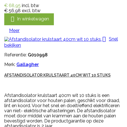
€ 68,95
incl. btw
€ 56,98
excl. btw

In winkelwagen
Meer

Snel
bekijken
Referentie:
G010998
Merk:
Gallagher
AFSTANDISOLATOR KRULSTAART 40CM WIT 10 STUKS
Afstandisolator krulstaart 40cm wit 10 stuks is een
afstandisolator voor houten palen, geschikt voor draad,
lint en koord. Voor het snel en doeltreffend elektrificeren
van niet- elektrische afrasteringen. De afstandisolator
moet door middel van krammen aan de houten palen
bevestigd worden. De productgarantie op deze
afstandisolator is 2 jaar