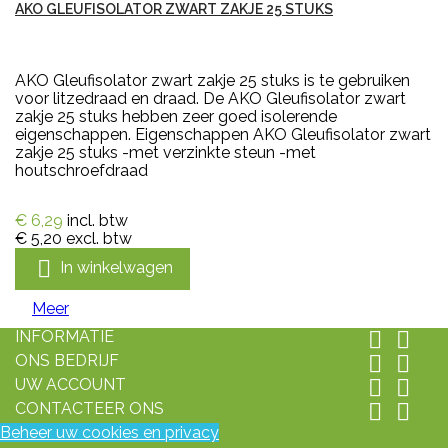
AKO GLEUFISOLATOR ZWART ZAKJE 25 STUKS
AKO Gleufisolator zwart zakje 25 stuks is te gebruiken
voor litzedraad en draad. De AKO Gleufisolator zwart
zakje 25 stuks hebben zeer goed isolerende
eigenschappen. Eigenschappen AKO Gleufisolator zwart
zakje 25 stuks -met verzinkte steun -met
houtschroefdraad
€ 6,29
incl. btw
€ 5,20
excl. btw

In winkelwagen
Meer
INFORMATIE


ONS BEDRIJF


UW ACCOUNT


CONTACTEER ONS


Beheer uw cookies en privacy