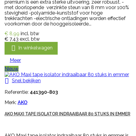
premium is een extra sterke uitvoering, zeer robuust. -
met doorlopende verzinkte steun van 8 mm voor 100%
stevigheid -polyamide-kunststof voor hoge
trekkrachten -electrische ontladingen worden effectief
voorkomen door de hooggeïsoleerde...
€ 8,99
incl. btw
€ 7,43
excl. btw

In winkelwagen
Meer
Nieuw

Snel bekijken
Referentie:
441390-803
Merk:
AKO
AKO MAXI TAPE ISOLATOR INDRAAIBAAR 80 STUKS IN EMMER
AKO Maxi tape isolator indraaibaar 80 stuks in emmer is