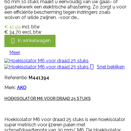
60 mm 10 stuks maakt u eenvoudig van uw gaas- of
gaashekwerk een elektrische afrastering. Zo zorgt u voor
een efficiënte bescherming tegen indringers zoals
wolven of wilde zwijnen. -voor de...
€ 41,99
incl. btw
€ 34,70
excl. btw

In winkelwagen
Meer

Snel bekijken
Referentie:
M441394
Merk:
AKO
HOEKISOLATOR M6 VOOR DRAAD 25 STUKS
Hoekisolator M6 voor draad 25 stuks is een hoekisolator
super metrisch voor ijzeren palen met
schroefdraadlengte van 30 mm/ M6. De Hoekisolator