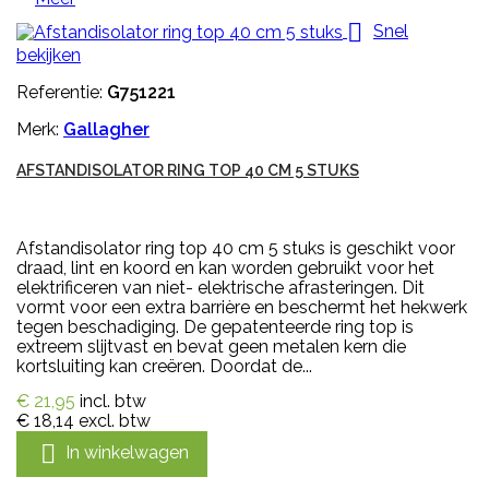

Snel
bekijken
Referentie:
G751221
Merk:
Gallagher
AFSTANDISOLATOR RING TOP 40 CM 5 STUKS
Afstandisolator ring top 40 cm 5 stuks is geschikt voor
draad, lint en koord en kan worden gebruikt voor het
elektrificeren van niet- elektrische afrasteringen. Dit
vormt voor een extra barrière en beschermt het hekwerk
tegen beschadiging. De gepatenteerde ring top is
extreem slijtvast en bevat geen metalen kern die
kortsluiting kan creëren. Doordat de...
€ 21,95
incl. btw
€ 18,14
excl. btw

In winkelwagen