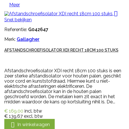
Meer

Snel bekijken
Referentie:
G042647
Merk:
Gallagher
AFSTANDSCHROEFISOLATOR XDI RECHT 18CM 100 STUKS
Afstandschroefisolator XDI recht 18cm 100 stuks is een
zeer sterke afstandisolator voor houten palen, geschikt
voor cord en kunststofdraad. Hiermee kunt u niet-
elektrische afrasteringen elektrificeren. De
afstandschroefisolator kan in de houten palen
geschroefd worden. De metalen kern zit exact in het
midden waardoor de kans op kortsluiting nihil is. De...
€ 169,00
incl. btw
€ 139,67
excl. btw

In winkelwagen