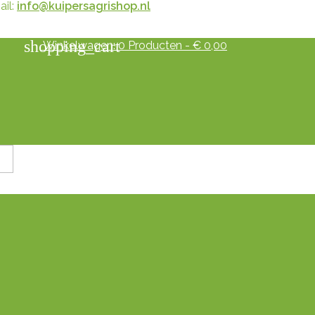
il:
info@kuipersagrishop.nl
shopping_cart
Winkelwagen:
0
Producten - € 0,00