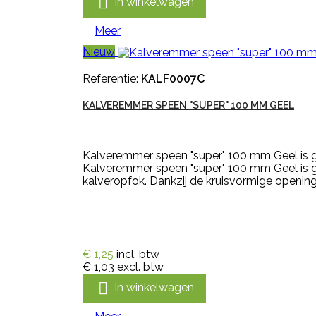

In winkelwagen
Meer
Nieuw
Referentie:
KALF0007C
KALVEREMMER SPEEN "SUPER" 100 MM GEEL
Kalveremmer speen "super" 100 mm Geel is ge
Kalveremmer speen "super" 100 mm Geel is ges
kalveropfok. Dankzij de kruisvormige openin
€ 1,25
incl. btw
€ 1,03
excl. btw

In winkelwagen