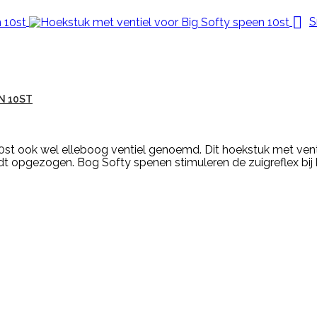

S
N 10ST
0st ook wel elleboog ventiel genoemd. Dit hoekstuk met vent
t opgezogen. Bog Softy spenen stimuleren de zuigreflex bij ka