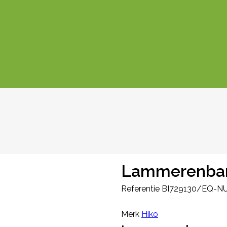
Lammerenbar 
Referentie
BI729130/EQ-N
Merk
Hiko