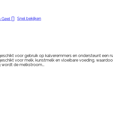

Snel bekijken
schikt voor gebruik op kalveremmers en ondersteunt een natu
chikt voor melk, kunstmelk en vloeibare voeding, waardoor hi
g wordt de melkstroom...