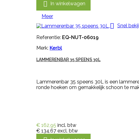

In winkelwagen
Meer

Snel beki
Referentie:
EQ-NUT-06019
Merk:
Kerbl
LAMMERENBAR 35 SPEENS 30L
Lammerenbar 35 speens 30L is een lammerenb
ronde hoeken om gemakkelijk schoon te mak
€ 162,95
incl. btw
€ 134,67
excl. btw