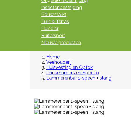
Ongediertebestrijding
Insectenbestrijding
Bouwmarkt
Tuin & Terras
Huisdier
Ruitersport
Nieuwe producten
Home
Veehouderij
Huisvesting en Opfok
Drinkemmers en Spenen
Lammerenbar 1-speen + slang