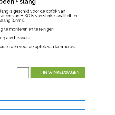
een + slang
ang is geschikt voor de opfok van
peen van HIKO is van sterke kwaliteit en
 slang (6mm).
 te monteren en te reinigen.
ing aan hekwerk.
erseizoen voor de opfok van lammeren.

IN WINKELWAGEN