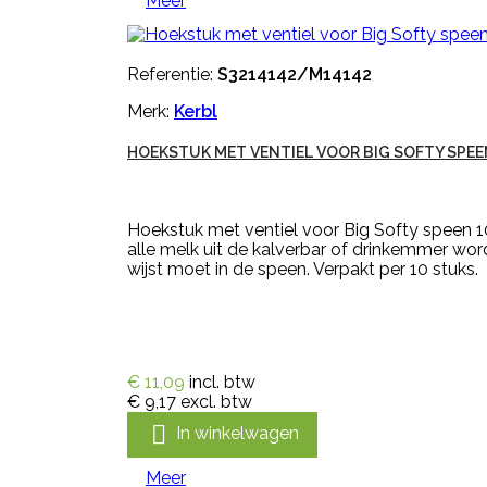
Meer
Referentie:
S3214142/M14142
Merk:
Kerbl
HOEKSTUK MET VENTIEL VOOR BIG SOFTY SPEE
Hoekstuk met ventiel voor Big Softy speen 1
alle melk uit de kalverbar of drinkemmer word
wijst moet in de speen. Verpakt per 10 stuks.
€ 11,09
incl. btw
€ 9,17
excl. btw

In winkelwagen
Meer