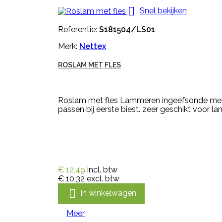

Snel bekijken
Referentie:
S181504/LS01
Merk:
Nettex
ROSLAM MET FLES
Roslam met fles Lammeren ingeefsonde met f
passen bij eerste biest. zeer geschikt voor 
€ 12,49
incl. btw
€ 10,32
excl. btw

In winkelwagen
Meer