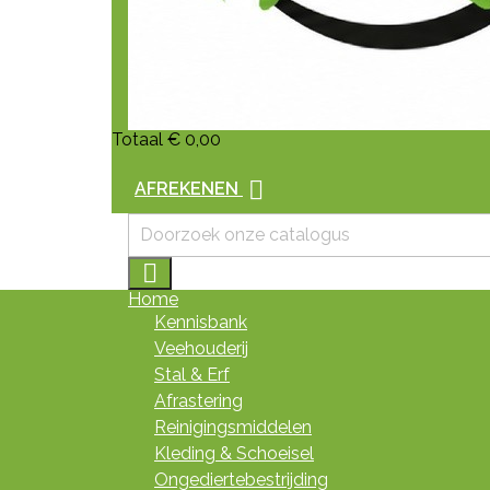
Totaal
€ 0,00

AFREKENEN

Home
Kennisbank
Veehouderij
Stal & Erf
Afrastering
Reinigingsmiddelen
Kleding & Schoeisel
Ongediertebestrijding