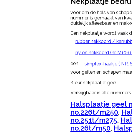
Nekplaatje bedruk
voor om de hals van schapen,
nummer is gemaakt van kwali
duidelijk afleesbaar en makke
Een nekplaatje wordt vaak 
rubber nekkoord / karrubb
nylon nekkoord (nr. M1061
een
simplex-haakje ( NR. 
voor geiten en schapen maa
Kleur nekplaatje: geel
Verkrijgbaar in alle nummers.
Halsplaatje geel 
no.226t/m250
,
Hal
no.251t/m275
,
Hal
no.26t/m50
,
Halsp