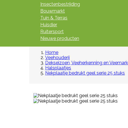
Insectenbestrijding
Bouwmarkt
Tuin & Terras
Huisdier
Ruitersport
Nieuwe producten
Home
Veehouderij
Dekseizoen, Veeherkenning en Veemark
Halsplaatjes
Nekplaatje bedrukt geel serie 25 stuks