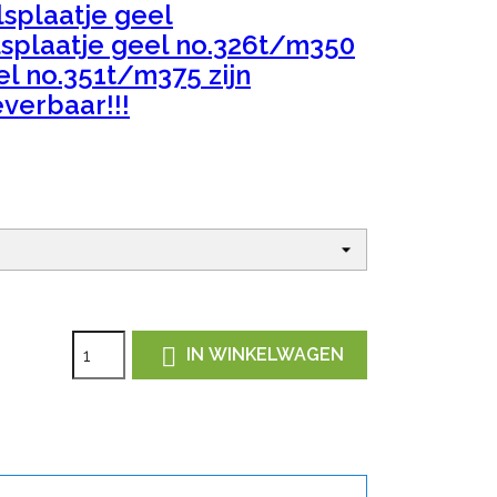
splaatje geel
splaatje geel no.326t/m350
el no.351t/m375 zijn
verbaar!!!

IN WINKELWAGEN