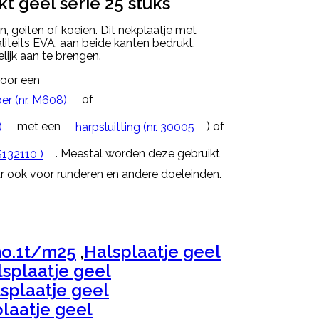
t geel serie 25 stuks
 geiten of koeien. Dit nekplaatje met
teits EVA, aan beide kanten bedrukt,
lijk aan te brengen.
door een
of
er (nr. M608)
met een
) of
)
harpsluitting (nr. 30005
. Meestal worden deze gebruikt
S132110 )
r ook voor runderen en andere doeleinden.
no.1t/m25
,
Halsplaatje geel
splaatje geel
splaatje geel
laatje geel