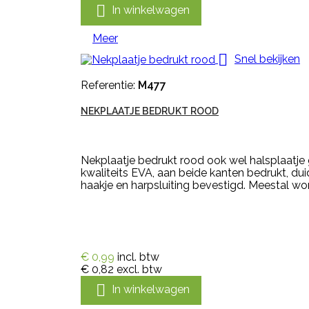

In winkelwagen
Meer

Snel bekijken
Referentie:
M477
NEKPLAATJE BEDRUKT ROOD
Nekplaatje bedrukt rood ook wel halsplaatj
kwaliteits EVA, aan beide kanten bedrukt, du
haakje en harpsluiting bevestigd. Meestal wor
€ 0,99
incl. btw
€ 0,82
excl. btw

In winkelwagen