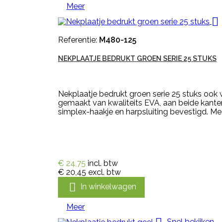
Meer

Referentie:
M480-125
NEKPLAATJE BEDRUKT GROEN SERIE 25 STUKS
Nekplaatje bedrukt groen serie 25 stuks ook
gemaakt van kwaliteits EVA, aan beide kanten
simplex-haakje en harpsluiting bevestigd. Me
€ 24,75
incl. btw
€ 20,45
excl. btw

In winkelwagen
Meer
Snel bekijken