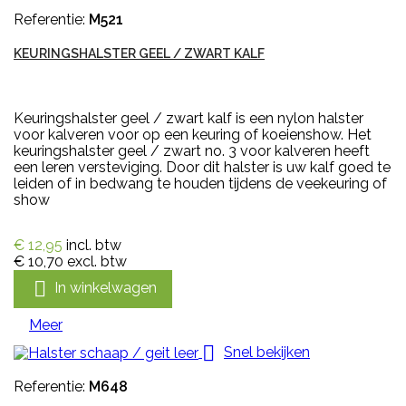
Referentie:
M521
KEURINGSHALSTER GEEL / ZWART KALF
Keuringshalster geel / zwart kalf is een nylon halster
voor kalveren voor op een keuring of koeienshow. Het
keuringshalster geel / zwart no. 3 voor kalveren heeft
een leren versteviging. Door dit halster is uw kalf goed te
leiden of in bedwang te houden tijdens de veekeuring of
show
€ 12,95
incl. btw
€ 10,70
excl. btw

In winkelwagen
Meer

Snel bekijken
Referentie:
M648