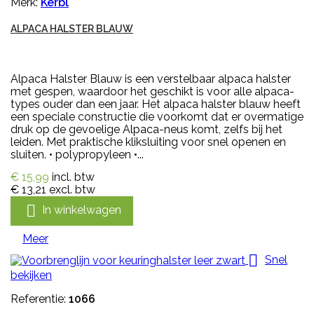
Merk:
Kerbl
ALPACA HALSTER BLAUW
Alpaca Halster Blauw is een verstelbaar alpaca halster
met gespen, waardoor het geschikt is voor alle alpaca-
types ouder dan een jaar. Het alpaca halster blauw heeft
een speciale constructie die voorkomt dat er overmatige
druk op de gevoelige Alpaca-neus komt, zelfs bij het
leiden. Met praktische kliksluiting voor snel openen en
sluiten. • polypropyleen •...
€ 15,99
incl. btw
€ 13,21
excl. btw

In winkelwagen
Meer

Snel
bekijken
Referentie:
1066