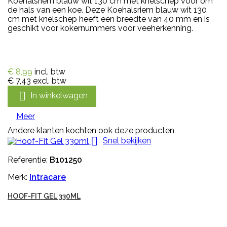
Koehalsriem blauw wit 130 cm met knelschep voor om
de hals van een koe. Deze Koehalsriem blauw wit 130
cm met knelschep heeft een breedte van 40 mm en is
geschikt voor kokernummers voor veeherkenning.
€ 8,99
incl. btw
€ 7,43
excl. btw

In winkelwagen
Meer
Andere klanten kochten ook deze producten

Snel bekijken
Referentie:
B101250
Merk:
Intracare
HOOF-FIT GEL 330ML