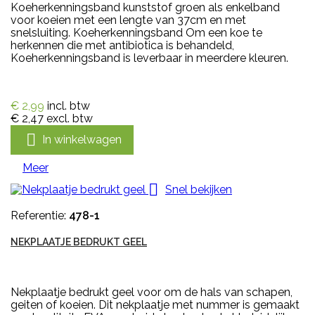
Koeherkenningsband kunststof groen als enkelband
voor koeien met een lengte van 37cm en met
snelsluiting. Koeherkenningsband Om een koe te
herkennen die met antibiotica is behandeld,
Koeherkenningsband is leverbaar in meerdere kleuren.
€ 2,99
incl. btw
€ 2,47
excl. btw

In winkelwagen
Meer

Snel bekijken
Referentie:
478-1
NEKPLAATJE BEDRUKT GEEL
Nekplaatje bedrukt geel voor om de hals van schapen,
geiten of koeien. Dit nekplaatje met nummer is gemaakt