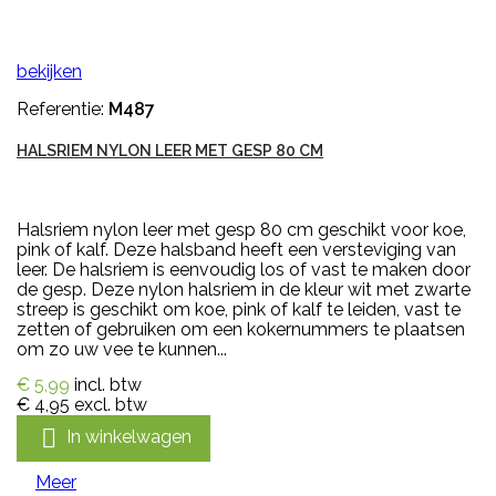
bekijken
Referentie:
M487
HALSRIEM NYLON LEER MET GESP 80 CM
Halsriem nylon leer met gesp 80 cm geschikt voor koe,
pink of kalf. Deze halsband heeft een versteviging van
leer. De halsriem is eenvoudig los of vast te maken door
de gesp. Deze nylon halsriem in de kleur wit met zwarte
streep is geschikt om koe, pink of kalf te leiden, vast te
zetten of gebruiken om een kokernummers te plaatsen
om zo uw vee te kunnen...
€ 5,99
incl. btw
€ 4,95
excl. btw

In winkelwagen
Meer