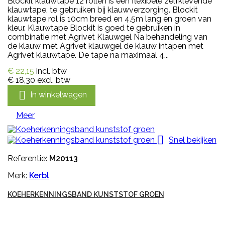
Blockit klauwtape 12 rollen is een flexibele zelfklevende
klauwtape, te gebruiken bij klauwverzorging. Blockit
klauwtape rol is 10cm breed en 4.5m lang en groen van
kleur. Klauwtape Blockit is goed te gebruiken in
combinatie met Agrivet Klauwgel Na behandeling van
de klauw met Agrivet klauwgel de klauw intapen met
Agrivet klauwtape. De tape na maximaal 4...
€ 22,15
incl. btw
€ 18,30
excl. btw

In winkelwagen
Meer

Snel bekijken
Referentie:
M20113
Merk:
Kerbl
KOEHERKENNINGSBAND KUNSTSTOF GROEN