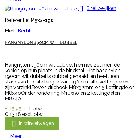

Snel bekijken
Referentie:
M532-190
Merk:
Kerbl
HANGNYLON 190CM WIT DUBBEL
Hangnylon 190cm wit dubbel hiermee zet men de
koeien op hun plaats in de bindstal. Het hangnylon
190cm wit dubbel is dubbel genaaid, en heeft een
standaard totale lengte van: 190 cm. alle kettingdelen
zijn verzinktBoven driehoek M8x32mm en 5 kettingdelen
M8x40Onder ronde ring M10x50 en 2 kettingdelen
M8x40
€ 15,95
incl. btw
€ 13,18
excl. btw

In winkelwagen
Meer