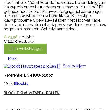
Hoof-Fit Gel 330ml Voor de individuele behandeling van
klauwproblemen bij runderen en schapen. Intra Hoof Fit
gel geconcentreerde klauwverzorgingsgel aanbrengen
met een kwast op een schone klauw. Bij ernstige
klauwproblemen, de klauw intapen met Hoof-fit Tape,
deze tape na maximaal 4 dagen verwijderen en de klauw
nogmaals insmeren. Gebruiksaanwijzing...
€ 23,98
incl. btw
€ 22,00
excl. btw

In winkelwagen
Meer

Snel bekijken
Referentie:
EQ-HOO-01007
Merk:
Blockit
BLOCKIT KLAUWTAPE 12 ROLLEN