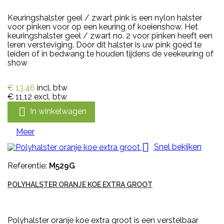
Keuringshalster geel / zwart pink is een nylon halster
voor pinken voor op een keuring of koeienshow. Het
keuringshalster geel / zwart no. 2 voor pinken heeft een
leren versteviging. Door dit halster is uw pink goed te
leiden of in bedwang te houden tijdens de veekeuring of
show
€ 13,46
incl. btw
€ 11,12
excl. btw

In winkelwagen
Meer

Snel bekijken
Referentie:
M529G
POLYHALSTER ORANJE KOE EXTRA GROOT
Polyhalster oranje koe extra groot is een verstelbaar