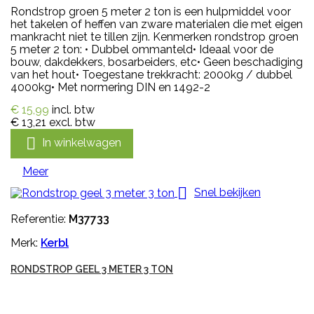
Rondstrop groen 5 meter 2 ton is een hulpmiddel voor
het takelen of heffen van zware materialen die met eigen
mankracht niet te tillen zijn. Kenmerken rondstrop groen
5 meter 2 ton: • Dubbel ommanteld• Ideaal voor de
bouw, dakdekkers, bosarbeiders, etc• Geen beschadiging
van het hout• Toegestane trekkracht: 2000kg / dubbel
4000kg• Met normering DIN en 1492-2
€ 15,99
incl. btw
€ 13,21
excl. btw

In winkelwagen
Meer

Snel bekijken
Referentie:
M37733
Merk:
Kerbl
RONDSTROP GEEL 3 METER 3 TON