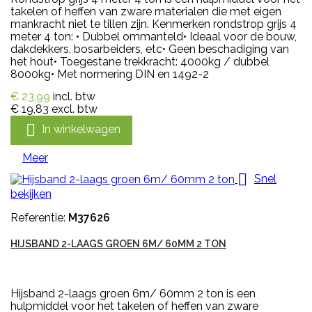
takelen of heffen van zware materialen die met eigen
mankracht niet te tillen zijn. Kenmerken rondstrop grijs 4
meter 4 ton: • Dubbel ommanteld• Ideaal voor de bouw,
dakdekkers, bosarbeiders, etc• Geen beschadiging van
het hout• Toegestane trekkracht: 4000kg / dubbel
8000kg• Met normering DIN en 1492-2
€ 23,99
incl. btw
€ 19,83
excl. btw

In winkelwagen
Meer

Snel
bekijken
Referentie:
M37626
HIJSBAND 2-LAAGS GROEN 6M/ 60MM 2 TON
Hijsband 2-laags groen 6m/ 60mm 2 ton is een
hulpmiddel voor het takelen of heffen van zware