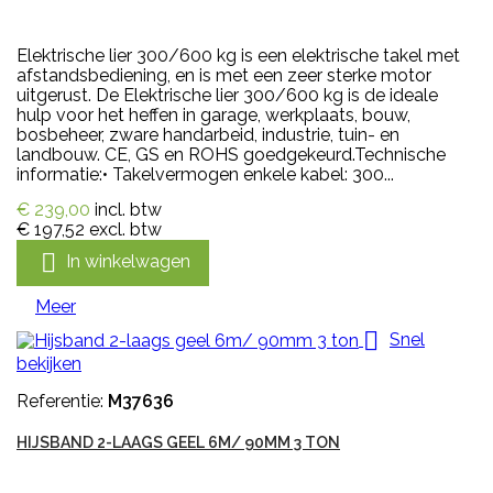
Elektrische lier 300/600 kg is een elektrische takel met
afstandsbediening, en is met een zeer sterke motor
uitgerust. De Elektrische lier 300/600 kg is de ideale
hulp voor het heffen in garage, werkplaats, bouw,
bosbeheer, zware handarbeid, industrie, tuin- en
landbouw. CE, GS en ROHS goedgekeurd.Technische
informatie:• Takelvermogen enkele kabel: 300...
€ 239,00
incl. btw
€ 197,52
excl. btw

In winkelwagen
Meer

Snel
bekijken
Referentie:
M37636
HIJSBAND 2-LAAGS GEEL 6M/ 90MM 3 TON