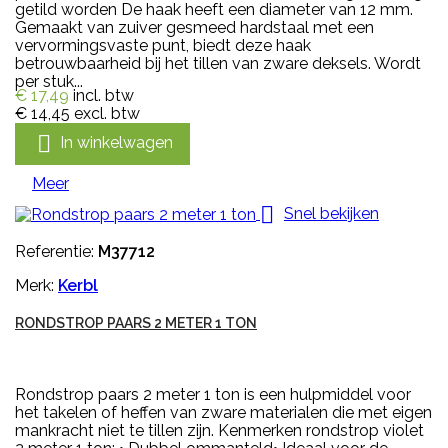
getild worden De haak heeft een diameter van 12 mm.
Gemaakt van zuiver gesmeed hardstaal met een
vervormingsvaste punt, biedt deze haak
betrouwbaarheid bij het tillen van zware deksels. Wordt
per stuk...
€ 17,49
incl. btw
€ 14,45
excl. btw

In winkelwagen
Meer

Snel bekijken
Referentie:
M37712
Merk:
Kerbl
RONDSTROP PAARS 2 METER 1 TON
Rondstrop paars 2 meter 1 ton is een hulpmiddel voor
het takelen of heffen van zware materialen die met eigen
mankracht niet te tillen zijn. Kenmerken rondstrop violet