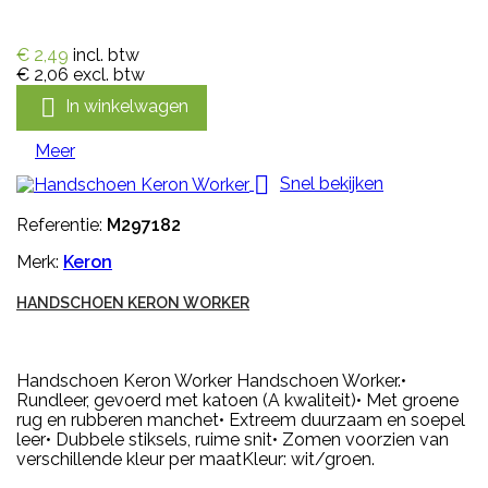
€ 2,49
incl. btw
€ 2,06
excl. btw

In winkelwagen
Meer

Snel bekijken
Referentie:
M297182
Merk:
Keron
HANDSCHOEN KERON WORKER
Handschoen Keron Worker Handschoen Worker.•
Rundleer, gevoerd met katoen (A kwaliteit)• Met groene
rug en rubberen manchet• Extreem duurzaam en soepel
leer• Dubbele stiksels, ruime snit• Zomen voorzien van
verschillende kleur per maatKleur: wit/groen.