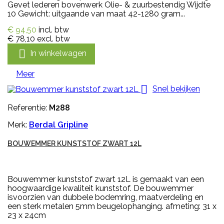
Gevet lederen bovenwerk Olie- & zuurbestendig Wijdte
10 Gewicht: uitgaande van maat 42-1280 gram...
€ 94,50
incl. btw
€ 78,10
excl. btw

In winkelwagen
Meer

Snel bekijken
Referentie:
M288
Merk:
Berdal Gripline
BOUWEMMER KUNSTSTOF ZWART 12L
Bouwemmer kunststof zwart 12L is gemaakt van een
hoogwaardige kwaliteit kunststof. De bouwemmer
isvoorzien van dubbele bodemring, maatverdeling en
een sterk metalen 5mm beugelophanging. afmeting: 31 x
23 x 24cm