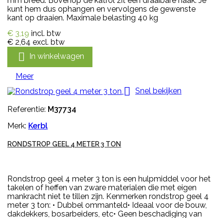
mm breed. Bovenop de katrol zit een draaibare haak. Je
kunt hem dus ophangen en vervolgens de gewenste
kant op draaien. Maximale belasting 40 kg
€ 3,19
incl. btw
€ 2,64
excl. btw

In winkelwagen
Meer

Snel bekijken
Referentie:
M37734
Merk:
Kerbl
RONDSTROP GEEL 4 METER 3 TON
Rondstrop geel 4 meter 3 ton is een hulpmiddel voor het
takelen of heffen van zware materialen die met eigen
mankracht niet te tillen zijn. Kenmerken rondstrop geel 4
meter 3 ton: • Dubbel ommanteld• Ideaal voor de bouw,
dakdekkers, bosarbeiders, etc• Geen beschadiging van