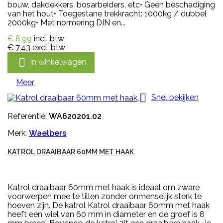
bouw, dakdekkers, bosarbeiders, etc• Geen beschadiging
van het hout• Toegestane trekkracht: 1000kg / dubbel
2000kg• Met normering DIN en...
€ 8,99
incl. btw
€ 7,43
excl. btw

In winkelwagen
Meer

Snel bekijken
Referentie:
WA620201.02
Merk:
Waelbers
KATROL DRAAIBAAR 60MM MET HAAK
Katrol draaibaar 60mm met haak is ideaal om zware
voorwerpen mee te tillen zonder onmenselijk sterk te
hoeven zijn. De katrol Katrol draaibaar 60mm met haak
heeft een wiel van 60 mm in diameter en de groef is 8