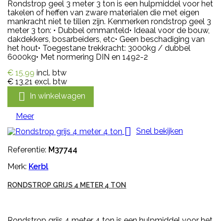
Rondstrop geel 3 meter 3 ton is een hulpmiddel voor het
takelen of heffen van zware materialen die met eigen
mankracht niet te tillen zijn. Kenmerken rondstrop geel 3
meter 3 ton: • Dubbel ommanteld• Ideaal voor de bouw,
dakdekkers, bosarbeiders, etc• Geen beschadiging van
het hout• Toegestane trekkracht: 3000kg / dubbel
6000kg• Met normering DIN en 1492-2
€ 15,99
incl. btw
€ 13,21
excl. btw

In winkelwagen
Meer

Snel bekijken
Referentie:
M37744
Merk:
Kerbl
RONDSTROP GRIJS 4 METER 4 TON
Rondstrop grijs 4 meter 4 ton is een hulpmiddel voor het