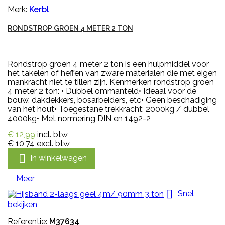
Merk:
Kerbl
RONDSTROP GROEN 4 METER 2 TON
Rondstrop groen 4 meter 2 ton is een hulpmiddel voor
het takelen of heffen van zware materialen die met eigen
mankracht niet te tillen zijn. Kenmerken rondstrop groen
4 meter 2 ton: • Dubbel ommanteld• Ideaal voor de
bouw, dakdekkers, bosarbeiders, etc• Geen beschadiging
van het hout• Toegestane trekkracht: 2000kg / dubbel
4000kg• Met normering DIN en 1492-2
€ 12,99
incl. btw
€ 10,74
excl. btw

In winkelwagen
Meer

Snel
bekijken
Referentie:
M37634