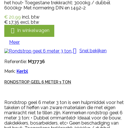
het hout• Toegestane trekkracht: 3000kg / dubbel
6000kg• Met normering DIN en 1492-2
€ 20,99
incl. btw
€ 17,35
excl. btw

In winkelwagen
Meer

Snel bekijken
Referentie:
M37736
Merk:
Kerbl
RONDSTROP GEEL 6 METER 3 TON
Rondstrop geel 6 meter 3 ton is een hulpmiddel voor het
takelen of heffen van zware materialen die met eigen
mankracht niet te tillen zijn. Kenmerken rondstrop geel 6
meter 3 ton: • Dubbel ommanteld• Ideaal voor de bouw,
dakdekkers, bosarbeiders, etc• Geen beschadiging van