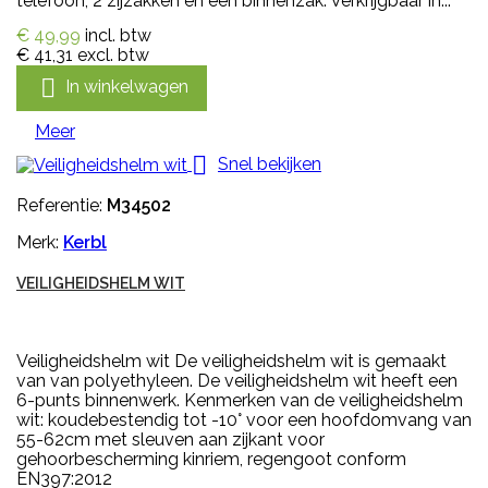
telefoon, 2 zijzakken en een binnenzak. Verkrijgbaar in...
€ 49,99
incl. btw
€ 41,31
excl. btw

In winkelwagen
Meer

Snel bekijken
Referentie:
M34502
Merk:
Kerbl
VEILIGHEIDSHELM WIT
Veiligheidshelm wit De veiligheidshelm wit is gemaakt
van van polyethyleen. De veiligheidshelm wit heeft een
6-punts binnenwerk. Kenmerken van de veiligheidshelm
wit: koudebestendig tot -10° voor een hoofdomvang van
55-62cm met sleuven aan zijkant voor
gehoorbescherming kinriem, regengoot conform
EN397:2012