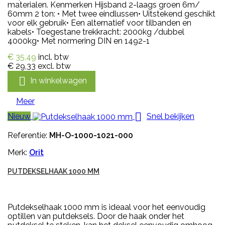
materialen. Kenmerken Hijsband 2-laags groen 6m/
60mm 2 ton: • Met twee eindlussen• Uitstekend geschikt
voor elk gebruik• Een alternatief voor tilbanden en
kabels• Toegestane trekkracht: 2000kg /dubbel
4000kg• Met normering DIN en 1492-1
€ 35,49
incl. btw
€ 29,33
excl. btw

In winkelwagen
Meer

Nieuw
Snel bekijken
Referentie:
MH-O-1000-1021-000
Merk:
Orit
PUTDEKSELHAAK 1000 MM
Putdekselhaak 1000 mm is ideaal voor het eenvoudig
optillen van putdeksels. Door de haak onder het