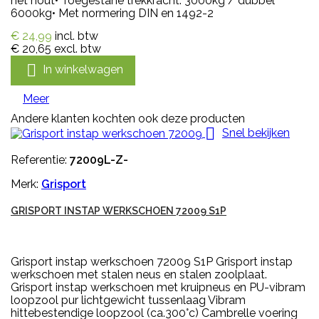
het hout• Toegestane trekkracht: 3000kg / dubbel
6000kg• Met normering DIN en 1492-2
€ 24,99
incl. btw
€ 20,65
excl. btw

In winkelwagen
Meer
Andere klanten kochten ook deze producten

Snel bekijken
Referentie:
72009L-Z-
Merk:
Grisport
GRISPORT INSTAP WERKSCHOEN 72009 S1P
Grisport instap werkschoen 72009 S1P Grisport instap
werkschoen met stalen neus en stalen zoolplaat.
Grisport instap werkschoen met kruipneus en PU-vibram
loopzool pur lichtgewicht tussenlaag Vibram
hittebestendige loopzool (ca.300°c) Cambrelle voering