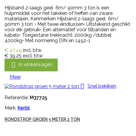
Hijsband 2-laags geel 6m/ 90mm 3 ton is een
hulpmiddel voor het takelen of heffen van zware
materialen. Kenmerken Hijsband 2-laags geel 6m/
90mm 3 ton: • Met twee eindlussen• Uitstekend geschikt
voor elk gebruik• Een alternatief voor tilbanden en
kabels• Toegestane trekkracht: 2000kg /dubbel
4000kg• Met normering DIN en 1492-1
€ 47,49
incl. btw
€ 39,25
excl. btw

In winkelwagen
Meer

Snel bekijken
Referentie:
M37725
Merk:
Kerbl
RONDSTROP GROEN 5 METER 2 TON