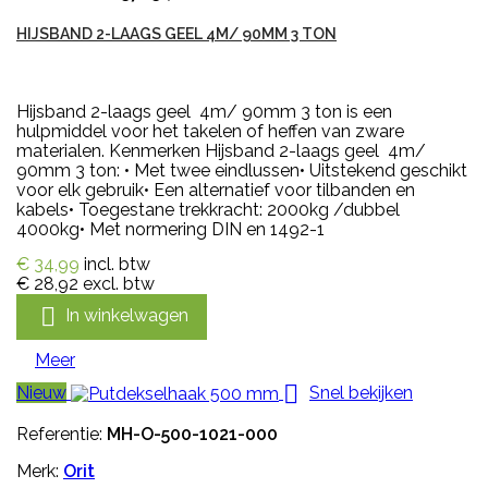
HIJSBAND 2-LAAGS GEEL 4M/ 90MM 3 TON
Hijsband 2-laags geel 4m/ 90mm 3 ton is een
hulpmiddel voor het takelen of heffen van zware
materialen. Kenmerken Hijsband 2-laags geel 4m/
90mm 3 ton: • Met twee eindlussen• Uitstekend geschikt
voor elk gebruik• Een alternatief voor tilbanden en
kabels• Toegestane trekkracht: 2000kg /dubbel
4000kg• Met normering DIN en 1492-1
€ 34,99
incl. btw
€ 28,92
excl. btw

In winkelwagen
Meer

Nieuw
Snel bekijken
Referentie:
MH-O-500-1021-000
Merk:
Orit