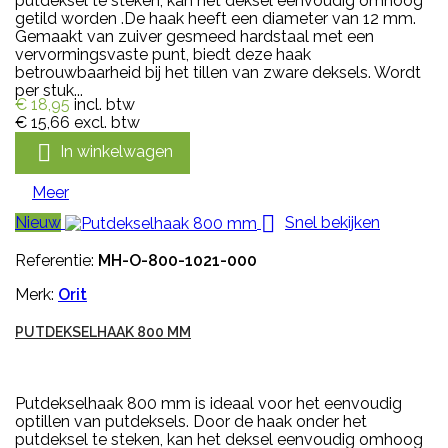
putdeksel te steken, kan het deksel eenvoudig omhoog
getild worden .De haak heeft een diameter van 12 mm.
Gemaakt van zuiver gesmeed hardstaal met een
vervormingsvaste punt, biedt deze haak
betrouwbaarheid bij het tillen van zware deksels. Wordt
per stuk...
€ 18,95
incl. btw
€ 15,66
excl. btw

In winkelwagen
Meer

Nieuw
Snel bekijken
Referentie:
MH-O-800-1021-000
Merk:
Orit
PUTDEKSELHAAK 800 MM
Putdekselhaak 800 mm is ideaal voor het eenvoudig
optillen van putdeksels. Door de haak onder het
putdeksel te steken, kan het deksel eenvoudig omhoog