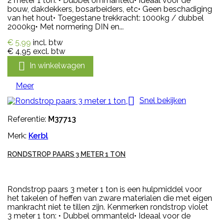
2 meter 1 ton: • Dubbel ommanteld• Ideaal voor de
bouw, dakdekkers, bosarbeiders, etc• Geen beschadiging
van het hout• Toegestane trekkracht: 1000kg / dubbel
2000kg• Met normering DIN en...
€ 5,99
incl. btw
€ 4,95
excl. btw

In winkelwagen
Meer

Snel bekijken
Referentie:
M37713
Merk:
Kerbl
RONDSTROP PAARS 3 METER 1 TON
Rondstrop paars 3 meter 1 ton is een hulpmiddel voor
het takelen of heffen van zware materialen die met eigen
mankracht niet te tillen zijn. Kenmerken rondstrop violet
3 meter 1 ton: • Dubbel ommanteld• Ideaal voor de