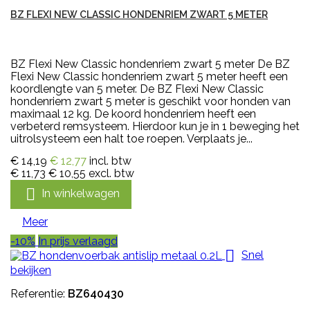
BZ FLEXI NEW CLASSIC HONDENRIEM ZWART 5 METER
BZ Flexi New Classic hondenriem zwart 5 meter De BZ
Flexi New Classic hondenriem zwart 5 meter heeft een
koordlengte van 5 meter. De BZ Flexi New Classic
hondenriem zwart 5 meter is geschikt voor honden van
maximaal 12 kg. De koord hondenriem heeft een
verbeterd remsysteem. Hierdoor kun je in 1 beweging het
uitrolsysteem een halt toe roepen. Verplaats je...
€ 14,19
€ 12,77
incl. btw
€ 11,73
€ 10,55
excl. btw

In winkelwagen
Meer
-10%
In prijs verlaagd

Snel
bekijken
Referentie:
BZ640430