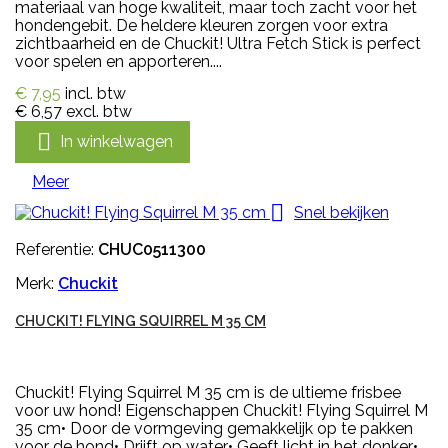
materiaal van hoge kwaliteit, maar toch zacht voor het
hondengebit. De heldere kleuren zorgen voor extra
zichtbaarheid en de Chuckit! Ultra Fetch Stick is perfect
voor spelen en apporteren....
€ 7,95
incl. btw
€ 6,57
excl. btw

In winkelwagen
Meer

Snel bekijken
Referentie:
CHUC0511300
Merk:
Chuckit
CHUCKIT! FLYING SQUIRREL M 35 CM
Chuckit! Flying Squirrel M 35 cm is de ultieme frisbee
voor uw hond! Eigenschappen Chuckit! Flying Squirrel M
35 cm• Door de vormgeving gemakkelijk op te pakken
voor de hond• Drijft op water• Geeft licht in het donker•