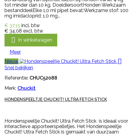
tot minder dan 10 kg. DoeldiersoortHonden Werkzaam
bestanddeelElke 1,0 ml pipet bevat:Werkzame stof: 100
mg imidacloprid; 1,0 mg...
€ 37,15
incl. btw
€ 34,08
excl. btw

In winkelwagen
Meer

Nieuw
Snel bekijken
Referentie:
CHUC52088
Merk:
Chuckit
HONDENSPEELTJE CHUCKIT! ULTRA FETCH STICK
Hondenspeeltje Chuckit! Ultra Fetch Stick is ideaal voor
interactieve apporteerspelletjes. Het Hondenspeeltje
Chuckit! Ultra Fetch Stick is gemaakt van duurzaam