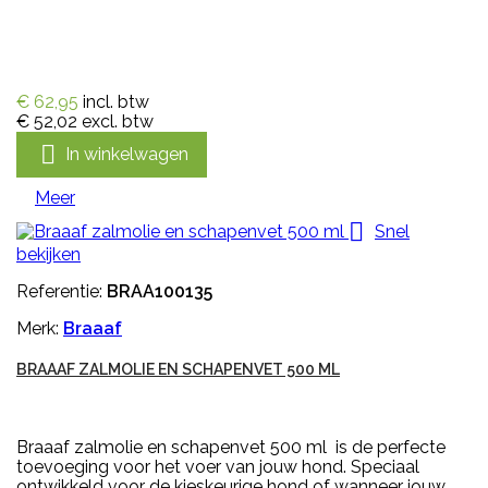
€ 62,95
incl. btw
€ 52,02
excl. btw

In winkelwagen
Meer

Snel
bekijken
Referentie:
BRAA100135
Merk:
Braaaf
BRAAAF ZALMOLIE EN SCHAPENVET 500 ML
Braaaf zalmolie en schapenvet 500 ml is de perfecte
toevoeging voor het voer van jouw hond. Speciaal
ontwikkeld voor de kieskeurige hond of wanneer jouw