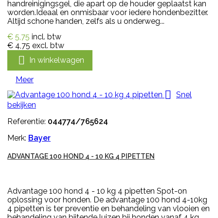
handreinigingsgel, die apart op de houder geplaatst kan
worden.Ideaal en onmisbaar voor iedere hondenbezitter.
Altijd schone handen, zelfs als u onderweg...
€ 5,75
incl. btw
€ 4,75
excl. btw

In winkelwagen
Meer

Snel
bekijken
Referentie:
044774/765624
Merk:
Bayer
ADVANTAGE 100 HOND 4 - 10 KG 4 PIPETTEN
Advantage 100 hond 4 - 10 kg 4 pipetten Spot-on
oplossing voor honden. De advantage 100 hond 4-10kg
4 pipetten is ter preventie en behandeling van vlooien en
behandeling van bijtende luizen bij honden vanaf 4 kg