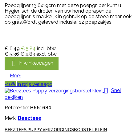
Poepgrijper 13.6x19cm met deze poepgrijper kunt u
Hygiënisch de drollen van uw hond oprapen.de
poepgrijper is makkelijk in gebruik op de stoep maar ook
op gras.Wordt geleverd inclusief 12 poepzakjes.
€ 6,49
€ 5,84
incl. btw
€ 5,36
€ 4,83
excl. btw

In winkelwagen
Meer
-10%
In prijs verlaagd

Snel
bekijken
Referentie:
B661680
Merk:
Beeztees
BEEZTEES PUPPY VERZORGINGSBORSTEL KLEIN