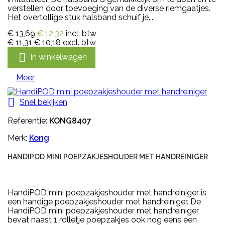
verstellen door toevoeging van de diverse riemgaatjes.
Het overtollige stuk halsband schuif je...
€ 13,69
€ 12,32
incl. btw
€ 11,31
€ 10,18
excl. btw

In winkelwagen
Meer

Snel bekijken
Referentie:
KONG8407
Merk:
Kong
HANDIPOD MINI POEPZAKJESHOUDER MET HANDREINIGER
HandiPOD mini poepzakjeshouder met handreiniger is
een handige poepzakjeshouder met handreiniger. De
HandiPOD mini poepzakjeshouder met handreiniger
bevat naast 1 rolletje poepzakjes ook nog eens een