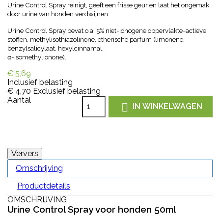
Urine Control Spray reinigt, geeft een frisse geur en laat het ongemak
door urine van honden verdwijnen.
Urine Control Spray bevat o.a. 5% niet-ionogene oppervlakte-actieve
stoffen, methylisothiazolinone, etherische parfum (limonene,
benzylsalicylaat, hexylcinnamal,
α-isomethylionone).
€ 5,69
Inclusief belasting
€ 4,70
Exclusief belasting
Aantal

IN WINKELWAGEN
Omschrijving
Productdetails
OMSCHRIJVING
Urine Control Spray voor honden 50ml