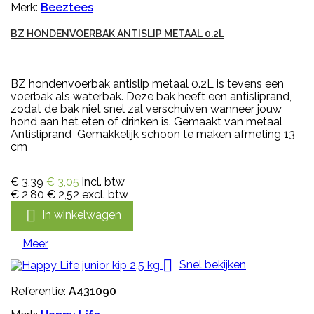
Merk:
Beeztees
BZ HONDENVOERBAK ANTISLIP METAAL 0.2L
BZ hondenvoerbak antislip metaal 0.2L is tevens een
voerbak als waterbak. Deze bak heeft een antisliprand,
zodat de bak niet snel zal verschuiven wanneer jouw
hond aan het eten of drinken is. Gemaakt van metaal
Antisliprand Gemakkelijk schoon te maken afmeting 13
cm
€ 3,39
€ 3,05
incl. btw
€ 2,80
€ 2,52
excl. btw

In winkelwagen
Meer

Snel bekijken
Referentie:
A431090