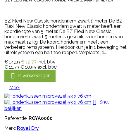
BZ FLEXI NEW CLASSIC HONDENRIEM ZWART 5 METER
BZ Flexi New Classic hondenriem zwart 5 meter De BZ
Flexi New Classic hondenriem zwart 5 meter heeft een
koordlengte van 5 meter. De BZ Flexi New Classic
hondenriem zwart 5 meter is geschikt voor honden van
maximaal 12 kg. De koord hondenriem heeft een
verbeterd remsysteem. Hierdoor kun je in 1 beweging het
uitrolsysteem een halt toe roepen. Verplaats je...
€ 14,19
€ 12,77
incl. btw
€ 11,73
€ 10,55
excl. btw

In winkelwagen
Meer

Snel
bekijken
Referentie:
ROYA0060
Merk:
Royal Dry