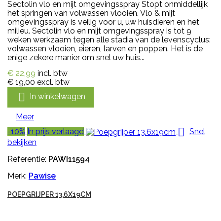
Sectolin vlo en mijt omgevingsspray Stopt onmiddellijk
het springen van volwassen vlooien. Vlo & mijt
omgevingsspray is veilig voor u, uw huisdieren en het
milieu. Sectolin vlo en mijt omgevingsspray is tot 9
weken werkzaam tegen alle stadia van de levenscyclus:
volwassen vlooien, eieren, larven en poppen. Het is de
enige zekere manier om snel uw huis...
€ 22,99
incl. btw
€ 19,00
excl. btw

In winkelwagen
Meer

-10%
In prijs verlaagd
Snel
bekijken
Referentie:
PAWI11594
Merk:
Pawise
POEPGRIJPER 13.6X19CM