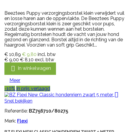
Beeztees Puppy verzorgingsborstel klein verwijdert vuil
en losse haren aan de oppervlakte. De Beeztees Puppy
verzorgingsborstel klein is zeer geschikt voor pups,
zodat deze kunnen wennen aan het borstelen.
Regelmatig borstelen houdt de vacht van jouw hond
gezond en glanzend. Borstel altijd in de richting van de
haargroei. Voorzien van soft grip Geschikt...
€ 10,89
€ 9,80
incl. btw
€ 9,00
€ 8,10
excl. btw

In winkelwagen
Meer
-10%
In prijs verlaagd

Snel bekijken
Referentie:
BZ756710/80275
Merk:
Flexi