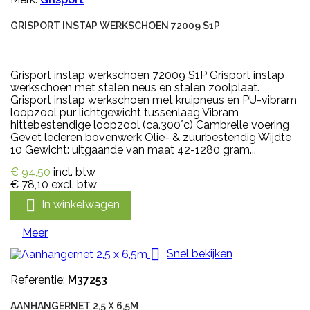
GRISPORT INSTAP WERKSCHOEN 72009 S1P
Grisport instap werkschoen 72009 S1P Grisport instap
werkschoen met stalen neus en stalen zoolplaat.
Grisport instap werkschoen met kruipneus en PU-vibram
loopzool pur lichtgewicht tussenlaag Vibram
hittebestendige loopzool (ca.300°c) Cambrelle voering
Gevet lederen bovenwerk Olie- & zuurbestendig Wijdte
10 Gewicht: uitgaande van maat 42-1280 gram...
€ 94,50
incl. btw
€ 78,10
excl. btw

In winkelwagen
Meer

Snel bekijken
Referentie:
M37253
AANHANGERNET 2,5 X 6,5M