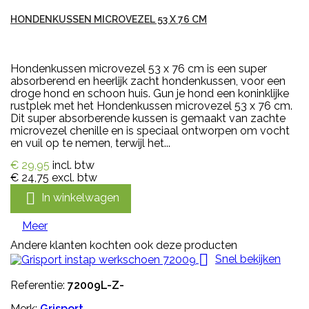
HONDENKUSSEN MICROVEZEL 53 X 76 CM
Hondenkussen microvezel 53 x 76 cm is een super
absorberend en heerlijk zacht hondenkussen, voor een
droge hond en schoon huis. Gun je hond een koninklijke
rustplek met het Hondenkussen microvezel 53 x 76 cm.
Dit super absorberende kussen is gemaakt van zachte
microvezel chenille en is speciaal ontworpen om vocht
en vuil op te nemen, terwijl het...
€ 29,95
incl. btw
€ 24,75
excl. btw

In winkelwagen
Meer
Andere klanten kochten ook deze producten

Snel bekijken
Referentie:
72009L-Z-
Merk:
Grisport