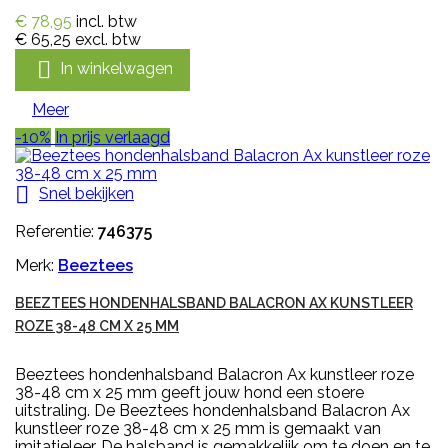
€ 78,95
incl. btw
€ 65,25
excl. btw

In winkelwagen
Meer
-10%
In prijs verlaagd

Snel bekijken
Referentie:
746375
Merk:
Beeztees
BEEZTEES HONDENHALSBAND BALACRON AX KUNSTLEER
ROZE 38-48 CM X 25 MM
Beeztees hondenhalsband Balacron Ax kunstleer roze
38-48 cm x 25 mm geeft jouw hond een stoere
uitstraling. De Beeztees hondenhalsband Balacron Ax
kunstleer roze 38-48 cm x 25 mm is gemaakt van
imitatieleer. De halsband is gemakkelijk om te doen en te