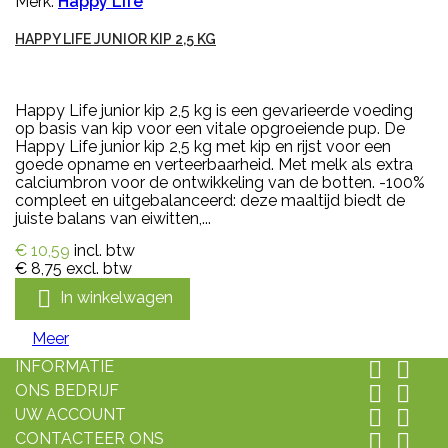
Merk:
Happy Life
HAPPY LIFE JUNIOR KIP 2,5 KG
Happy Life junior kip 2,5 kg is een gevarieerde voeding
op basis van kip voor een vitale opgroeiende pup. De
Happy Life junior kip 2,5 kg met kip en rijst voor een
goede opname en verteerbaarheid. Met melk als extra
calciumbron voor de ontwikkeling van de botten. -100%
compleet en uitgebalanceerd: deze maaltijd biedt de
juiste balans van eiwitten,...
€ 10,59
incl. btw
€ 8,75
excl. btw

In winkelwagen
Meer
INFORMATIE


ONS BEDRIJF


UW ACCOUNT


CONTACTEER ONS

