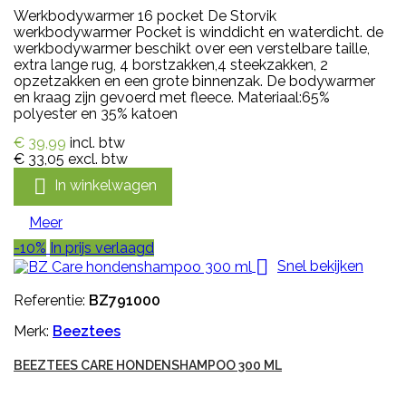
Werkbodywarmer 16 pocket De Storvik
werkbodywarmer Pocket is winddicht en waterdicht. de
werkbodywarmer beschikt over een verstelbare taille,
extra lange rug, 4 borstzakken,4 steekzakken, 2
opzetzakken en een grote binnenzak. De bodywarmer
en kraag zijn gevoerd met fleece. Materiaal:65%
polyester en 35% katoen
€ 39,99
incl. btw
€ 33,05
excl. btw

In winkelwagen
Meer
-10%
In prijs verlaagd

Snel bekijken
Referentie:
BZ791000
Merk:
Beeztees
BEEZTEES CARE HONDENSHAMPOO 300 ML