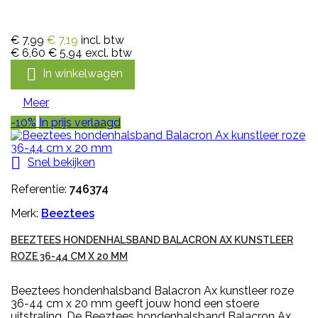
€ 7,99
€ 7,19
incl. btw
€ 6,60
€ 5,94
excl. btw

In winkelwagen
Meer
-10%
In prijs verlaagd

Snel bekijken
Referentie:
746374
Merk:
Beeztees
BEEZTEES HONDENHALSBAND BALACRON AX KUNSTLEER
ROZE 36-44 CM X 20 MM
Beeztees hondenhalsband Balacron Ax kunstleer roze
36-44 cm x 20 mm geeft jouw hond een stoere
uitstraling. De Beeztees hondenhalsband Balacron Ax