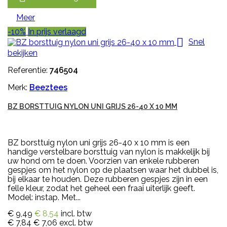
Meer
-10%
In prijs verlaagd

Snel
bekijken
Referentie:
746504
Merk:
Beeztees
BZ BORSTTUIG NYLON UNI GRIJS 26-40 X 10 MM
BZ borsttuig nylon uni grijs 26-40 x 10 mm is een
handige verstelbare borsttuig van nylon is makkelijk bij
uw hond om te doen. Voorzien van enkele rubberen
gespjes om het nylon op de plaatsen waar het dubbel is,
bij elkaar te houden. Deze rubberen gespjes zijn in een
felle kleur, zodat het geheel een fraai uiterlijk geeft.
Model: instap. Met...
€ 9,49
€ 8,54
incl. btw
€ 7,84
€ 7,06
excl. btw