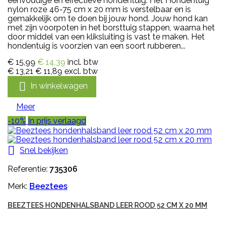
eenvoudige en effectieve hondentuig. Het Hondentuig
nylon roze 46-75 cm x 20 mm is verstelbaar en is
gemakkelijk om te doen bij jouw hond. Jouw hond kan
met zijn voorpoten in het borsttuig stappen, waarna het
door middel van een kliksluiting is vast te maken. Het
hondentuig is voorzien van een soort rubberen...
€ 15,99
€ 14,39
incl. btw
€ 13,21
€ 11,89
excl. btw

In winkelwagen
Meer
-10%
In prijs verlaagd

Snel bekijken
Referentie:
735306
Merk:
Beeztees
BEEZTEES HONDENHALSBAND LEER ROOD 52 CM X 20 MM