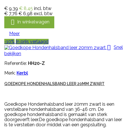
€ 9,39
€ 8,45
incl. btw
€ 7,76
€ 6,98
excl. btw

In winkelwagen
Meer
-10%
In prijs verlaagd

Snel
bekijken
Referentie:
HH20-Z
Merk:
Kerbl
GOEDKOPE HONDENHALSBAND LEER 20MM ZWART
Goedkope Hondenhalsband leer 20mm zwart is een
verstelbare hondenhalsband van 36-46 cm. De
goedkope hondenhalsband is gemaakt van sterk
doorgeverft leer.De goedkope hondenhalsband van leer
is te verstellen door middel van een gespsluiting.