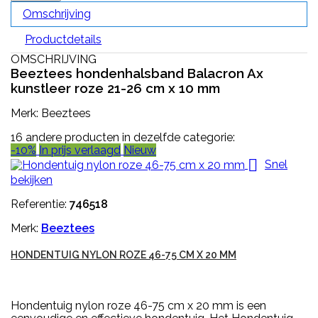
Omschrijving
Productdetails
OMSCHRIJVING
Beeztees hondenhalsband Balacron Ax
kunstleer roze 21-26 cm x 10 mm
Merk: Beeztees
16 andere producten in dezelfde categorie:
-10%
In prijs verlaagd
Nieuw

Snel
bekijken
Referentie:
746518
Merk:
Beeztees
HONDENTUIG NYLON ROZE 46-75 CM X 20 MM
Hondentuig nylon roze 46-75 cm x 20 mm is een