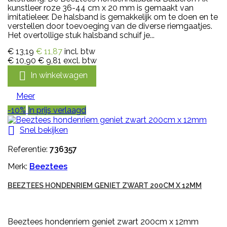
kunstleer roze 36-44 cm x 20 mm is gemaakt van
imitatieleer. De halsband is gemakkelijk om te doen en te
verstellen door toevoeging van de diverse riemgaatjes.
Het overtollige stuk halsband schuif je...
€ 13,19
€ 11,87
incl. btw
€ 10,90
€ 9,81
excl. btw

In winkelwagen
Meer
-10%
In prijs verlaagd

Snel bekijken
Referentie:
736357
Merk:
Beeztees
BEEZTEES HONDENRIEM GENIET ZWART 200CM X 12MM
Beeztees hondenriem geniet zwart 200cm x 12mm