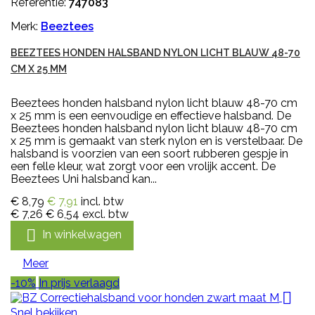
Referentie:
747083
Merk:
Beeztees
BEEZTEES HONDEN HALSBAND NYLON LICHT BLAUW 48-70
CM X 25 MM
Beeztees honden halsband nylon licht blauw 48-70 cm
x 25 mm is een eenvoudige en effectieve halsband. De
Beeztees honden halsband nylon licht blauw 48-70 cm
x 25 mm is gemaakt van sterk nylon en is verstelbaar. De
halsband is voorzien van een soort rubberen gespje in
een felle kleur, wat zorgt voor een vrolijk accent. De
Beeztees Uni halsband kan...
€ 8,79
€ 7,91
incl. btw
€ 7,26
€ 6,54
excl. btw

In winkelwagen
Meer
-10%
In prijs verlaagd

Snel bekijken