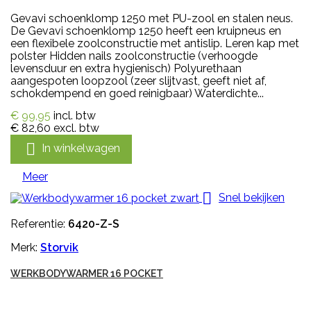
Gevavi schoenklomp 1250 met PU-zool en stalen neus.
De Gevavi schoenklomp 1250 heeft een kruipneus en
een flexibele zoolconstructie met antislip. Leren kap met
polster Hidden nails zoolconstructie (verhoogde
levensduur en extra hygienisch) Polyurethaan
aangespoten loopzool (zeer slijtvast, geeft niet af,
schokdempend en goed reinigbaar) Waterdichte...
€ 99,95
incl. btw
€ 82,60
excl. btw

In winkelwagen
Meer

Snel bekijken
Referentie:
6420-Z-S
Merk:
Storvik
WERKBODYWARMER 16 POCKET