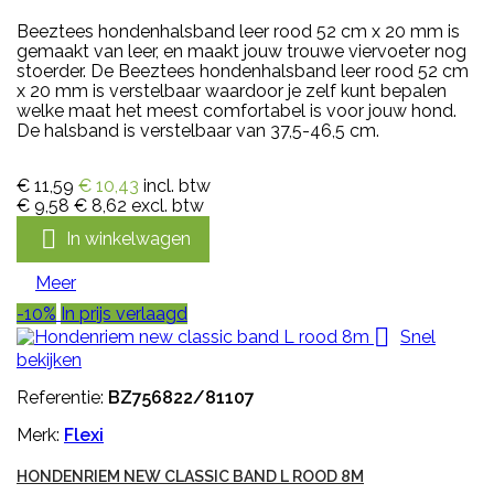
Beeztees hondenhalsband leer rood 52 cm x 20 mm is
gemaakt van leer, en maakt jouw trouwe viervoeter nog
stoerder. De Beeztees hondenhalsband leer rood 52 cm
x 20 mm is verstelbaar waardoor je zelf kunt bepalen
welke maat het meest comfortabel is voor jouw hond.
De halsband is verstelbaar van 37,5-46,5 cm.
€ 11,59
€ 10,43
incl. btw
€ 9,58
€ 8,62
excl. btw

In winkelwagen
Meer
-10%
In prijs verlaagd

Snel
bekijken
Referentie:
BZ756822/81107
Merk:
Flexi
HONDENRIEM NEW CLASSIC BAND L ROOD 8M