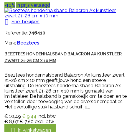
-10%
In prijs verlaagd

Snel bekijken
Referentie:
746410
Merk:
Beeztees
BEEZTEES HONDENHALSBAND BALACRON AX KUNSTLEER
ZWART 21-26 CM X 10 MM
Beeztees hondenhalsband Balacron Ax kunstleer zwart
21-26 cm x 10 mm geeft jouw hond een stoere
uitstraling. De Beeztees hondenhalsband Balacron Ax
kunstleer zwart 21-26 cm x 10 mm is gemaakt van
imitatieleer. De halsband is gemakkelijk om te doen en te
verstellen door toevoeging van de diverse riemgaatjes.
Het overtollige stuk halsband schuif je...
€ 10,49
€ 9,44
incl. btw
€ 8,67
€ 7,80
excl. btw

In winkelwagen