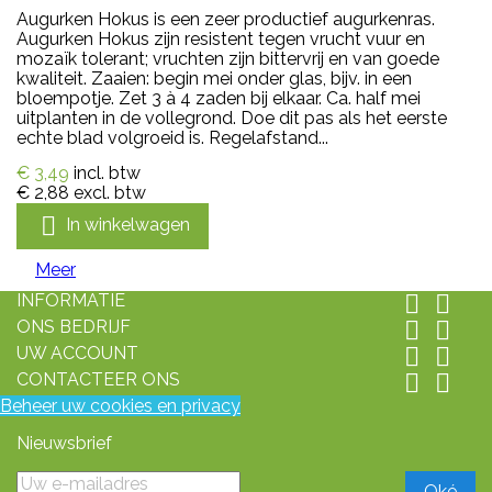
Augurken Hokus is een zeer productief augurkenras.
Augurken Hokus zijn resistent tegen vrucht vuur en
mozaïk tolerant; vruchten zijn bittervrij en van goede
kwaliteit. Zaaien: begin mei onder glas, bijv. in een
bloempotje. Zet 3 à 4 zaden bij elkaar. Ca. half mei
uitplanten in de vollegrond. Doe dit pas als het eerste
echte blad volgroeid is. Regelafstand...
€ 3,49
incl. btw
€ 2,88
excl. btw

In winkelwagen
Meer
INFORMATIE


ONS BEDRIJF


UW ACCOUNT


CONTACTEER ONS


Beheer uw cookies en privacy
Nieuwsbrief