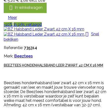
€ 5,20
€ 4,68
excl. btw

In winkelwagen
Meer
-10%
In prijs verlaagd

Snel
bekijken
Referentie:
735314
Merk:
Beeztees
BEEZTEES HONDENHALSBAND LEER ZWART 42 CM X 16 MM
Beeztees hondenhalsband leer zwart 42 cm x 16 mm is
gemaakt van leer, en maakt jouw trouwe viervoeter nog
stoerder. De Beeztees hondenhalsband leer zwart 42 cm
x 16 mm is verstelbaar waardoor je zelf kunt bepalen
welke maat het meest comfortabel is voor jouw hond.
Afmeting: 42 cm x 16 mm (verstelbaar van 32-37 cm).