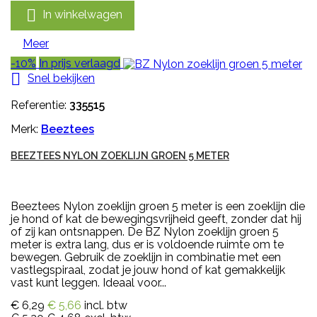

In winkelwagen
Meer
-10%
In prijs verlaagd

Snel bekijken
Referentie:
335515
Merk:
Beeztees
BEEZTEES NYLON ZOEKLIJN GROEN 5 METER
Beeztees Nylon zoeklijn groen 5 meter is een zoeklijn die
je hond of kat de bewegingsvrijheid geeft, zonder dat hij
of zij kan ontsnappen. De BZ Nylon zoeklijn groen 5
meter is extra lang, dus er is voldoende ruimte om te
bewegen. Gebruik de zoeklijn in combinatie met een
vastlegspiraal, zodat je jouw hond of kat gemakkelijk
vast kunt leggen. Ideaal voor...
€ 6,29
€ 5,66
incl. btw