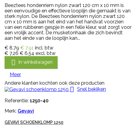
Beeztees hondenriem nylon zwart 120 cm x 10 mm is
een eenvoudige en effectieve looplijn die gemaakt is van
sterk nylon. De Beeztees hondenriem nylon zwart 120
cm x 10 mm is aan het eind van het handvat voorzien
van een rubberen gespje in een felle kleur, wat zorgt voor
een vrolijk accent. De musketonhaak die zich bevindt
aan het einde van de looplijn kan...
€ 8,79
€ 7,91
incl. btw
€ 7,26
€ 6,54
excl. btw

In winkelwagen
Meer
Andere klanten kochten ook deze producten

Snel bekijken
Referentie:
1250-40
Merk:
Gevavi
GEVAVI SCHOENKLOMP 1250