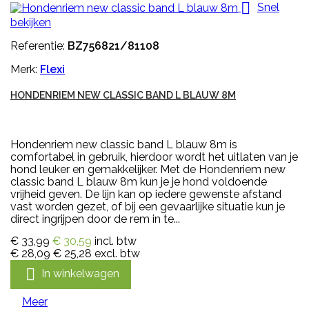

Snel
bekijken
Referentie:
BZ756821/81108
Merk:
Flexi
HONDENRIEM NEW CLASSIC BAND L BLAUW 8M
Hondenriem new classic band L blauw 8m is
comfortabel in gebruik, hierdoor wordt het uitlaten van je
hond leuker en gemakkelijker. Met de Hondenriem new
classic band L blauw 8m kun je je hond voldoende
vrijheid geven. De lijn kan op iedere gewenste afstand
vast worden gezet, of bij een gevaarlijke situatie kun je
direct ingrijpen door de rem in te...
€ 33,99
€ 30,59
incl. btw
€ 28,09
€ 25,28
excl. btw

In winkelwagen
Meer