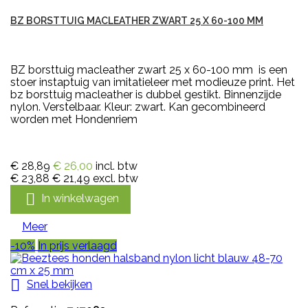
BZ BORSTTUIG MACLEATHER ZWART 25 X 60-100 MM
BZ borsttuig macleather zwart 25 x 60-100 mm is een
stoer instaptuig van imitatieleer met modieuze print. Het
bz borsttuig macleather is dubbel gestikt. Binnenzijde
nylon. Verstelbaar. Kleur: zwart. Kan gecombineerd
worden met Hondenriem
€ 28,89
€ 26,00
incl. btw
€ 23,88
€ 21,49
excl. btw

In winkelwagen
Meer
-10%
In prijs verlaagd

Snel bekijken