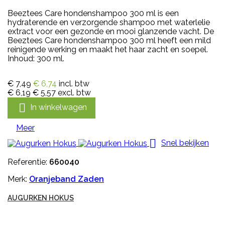
Beeztees Care hondenshampoo 300 ml is een
hydraterende en verzorgende shampoo met waterlelie
extract voor een gezonde en mooi glanzende vacht. De
Beeztees Care hondenshampoo 300 ml heeft een mild
reinigende werking en maakt het haar zacht en soepel.
Inhoud: 300 ml.
€ 7,49
€ 6,74
incl. btw
€ 6,19
€ 5,57
excl. btw

In winkelwagen
Meer

Snel bekijken
Referentie:
660040
Merk:
Oranjeband Zaden
AUGURKEN HOKUS