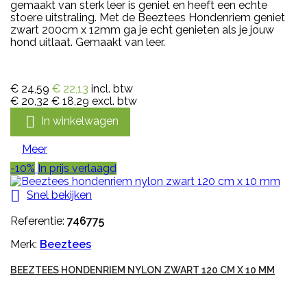
gemaakt van sterk leer is geniet en heeft een echte
stoere uitstraling. Met de Beeztees Hondenriem geniet
zwart 200cm x 12mm ga je echt genieten als je jouw
hond uitlaat. Gemaakt van leer.
€ 24,59
€ 22,13
incl. btw
€ 20,32
€ 18,29
excl. btw

In winkelwagen
Meer
-10%
In prijs verlaagd

Snel bekijken
Referentie:
746775
Merk:
Beeztees
BEEZTEES HONDENRIEM NYLON ZWART 120 CM X 10 MM