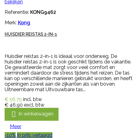
bekijken
Referentie:
KONG9462
Merk:
Kong
HUISDIER REISTAS 2-IN-1
Huisdier reistas 2-in-1 is ideaal voor onderweg. De
huisdier reistas 2-in-1 is ook geschikt tijdens de vakantie.
De gewatteerde mat zorgt voor veel comfort en
vermindert daardoor de stress tijdens het reizen. De tas
kan op verschillende manieren gebruikt worden, en heeft
openingen zowel aan de zijkanten als van boven.
Uitneembare mat Uitvouwbare tas...
€ 56,75
incl. btw
€ 46,90
excl. btw

In winkelwagen
Meer
-10%
In prijs verlaagd