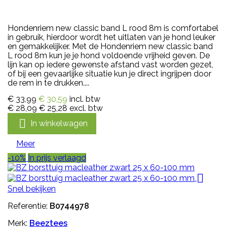
Hondenriem new classic band L rood 8m is comfortabel
in gebruik, hierdoor wordt het uitlaten van je hond leuker
en gemakkelijker. Met de Hondenriem new classic band
L rood 8m kun je je hond voldoende vrijheid geven. De
lijn kan op iedere gewenste afstand vast worden gezet,
of bij een gevaarlijke situatie kun je direct ingrijpen door
de rem in te drukken....
€ 33,99
€ 30,59
incl. btw
€ 28,09
€ 25,28
excl. btw

In winkelwagen
Meer
-10%
In prijs verlaagd

Snel bekijken
Referentie:
B0744978
Merk:
Beeztees