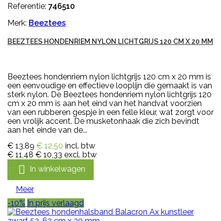
Referentie:
746510
Merk:
Beeztees
BEEZTEES HONDENRIEM NYLON LICHTGRIJS 120 CM X 20 MM
Beeztees hondenriem nylon lichtgrijs 120 cm x 20 mm is
een eenvoudige en effectieve looplijn die gemaakt is van
sterk nylon. De Beeztees hondenriem nylon lichtgrijs 120
cm x 20 mm is aan het eind van het handvat voorzien
van een rubberen gespje in een felle kleur, wat zorgt voor
een vrolijk accent. De musketonhaak die zich bevindt
aan het einde van de...
€ 13,89
€ 12,50
incl. btw
€ 11,48
€ 10,33
excl. btw

In winkelwagen
Meer
-10%
In prijs verlaagd