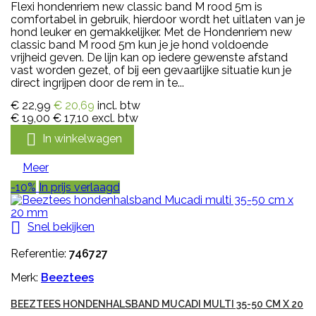
Flexi hondenriem new classic band M rood 5m is
comfortabel in gebruik, hierdoor wordt het uitlaten van je
hond leuker en gemakkelijker. Met de Hondenriem new
classic band M rood 5m kun je je hond voldoende
vrijheid geven. De lijn kan op iedere gewenste afstand
vast worden gezet, of bij een gevaarlijke situatie kun je
direct ingrijpen door de rem in te...
€ 22,99
€ 20,69
incl. btw
€ 19,00
€ 17,10
excl. btw

In winkelwagen
Meer
-10%
In prijs verlaagd

Snel bekijken
Referentie:
746727
Merk:
Beeztees
BEEZTEES HONDENHALSBAND MUCADI MULTI 35-50 CM X 20