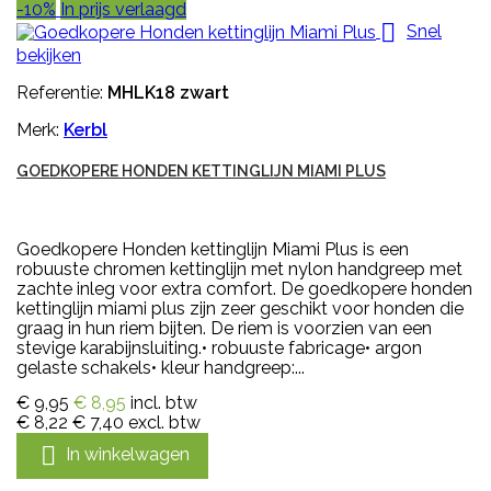
-10%
In prijs verlaagd

Snel
bekijken
Referentie:
MHLK18 zwart
Merk:
Kerbl
GOEDKOPERE HONDEN KETTINGLIJN MIAMI PLUS
Goedkopere Honden kettinglijn Miami Plus is een
robuuste chromen kettinglijn met nylon handgreep met
zachte inleg voor extra comfort. De goedkopere honden
kettinglijn miami plus zijn zeer geschikt voor honden die
graag in hun riem bijten. De riem is voorzien van een
stevige karabijnsluiting.• robuuste fabricage• argon
gelaste schakels• kleur handgreep:...
€ 9,95
€ 8,95
incl. btw
€ 8,22
€ 7,40
excl. btw

In winkelwagen