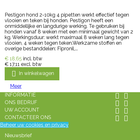
Pestigon hond 2-10kg 4 pipetten werkt effectief tegen
vlooien en teken bij honden. Pestigon heeft een
onmiddellijke en langdurige werking. Te gebruiken bij
honden vanaf 8 weken met een minimaal gewicht van 2
kg. Werkingsduur: werkt maximaal 8 weken lang tegen
vlooien, 4 weken tegen teken.Werkzame stoffen en
overige bestanddelen: Fipronil,...
€ 18,65
incl. btw
€ 17,11
excl. btw

In winkelwagen
Meer
INFORMATIE


ONS BEDRIJF


UW ACCOUNT


CONTACTEER ONS


Beheer uw cookies en privacy
Nieuwsbrief