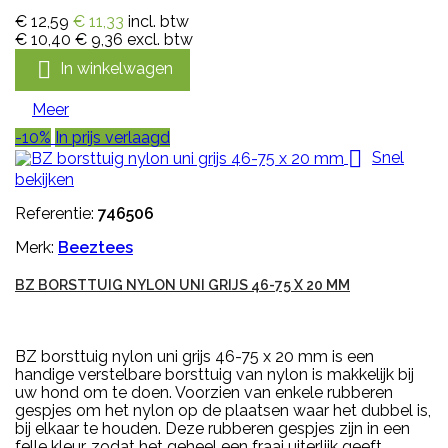
€ 12,59
€ 11,33
incl. btw
€ 10,40
€ 9,36
excl. btw

In winkelwagen
Meer
-10%
In prijs verlaagd

Snel
bekijken
Referentie:
746506
Merk:
Beeztees
BZ BORSTTUIG NYLON UNI GRIJS 46-75 X 20 MM
BZ borsttuig nylon uni grijs 46-75 x 20 mm is een
handige verstelbare borsttuig van nylon is makkelijk bij
uw hond om te doen. Voorzien van enkele rubberen
gespjes om het nylon op de plaatsen waar het dubbel is,
bij elkaar te houden. Deze rubberen gespjes zijn in een
felle kleur, zodat het geheel een fraai uiterlijk geeft.