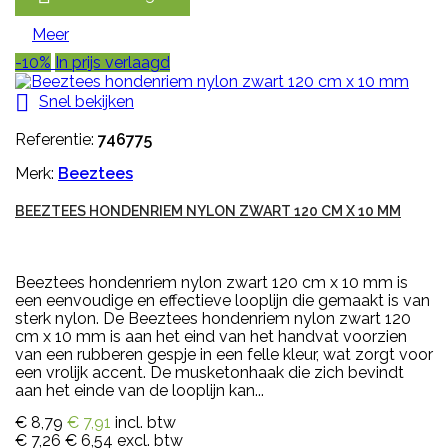
Meer
-10%
In prijs verlaagd

Snel bekijken
Referentie:
746775
Merk:
Beeztees
BEEZTEES HONDENRIEM NYLON ZWART 120 CM X 10 MM
Beeztees hondenriem nylon zwart 120 cm x 10 mm is
een eenvoudige en effectieve looplijn die gemaakt is van
sterk nylon. De Beeztees hondenriem nylon zwart 120
cm x 10 mm is aan het eind van het handvat voorzien
van een rubberen gespje in een felle kleur, wat zorgt voor
een vrolijk accent. De musketonhaak die zich bevindt
aan het einde van de looplijn kan...
€ 8,79
€ 7,91
incl. btw
€ 7,26
€ 6,54
excl. btw