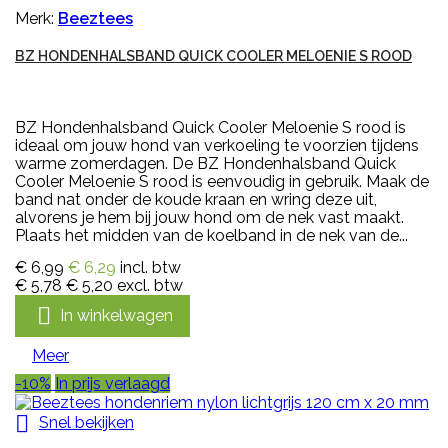
Merk:
Beeztees
BZ HONDENHALSBAND QUICK COOLER MELOENIE S ROOD
BZ Hondenhalsband Quick Cooler Meloenie S rood is
ideaal om jouw hond van verkoeling te voorzien tijdens
warme zomerdagen. De BZ Hondenhalsband Quick
Cooler Meloenie S rood is eenvoudig in gebruik. Maak de
band nat onder de koude kraan en wring deze uit,
alvorens je hem bij jouw hond om de nek vast maakt.
Plaats het midden van de koelband in de nek van de...
€ 6,99
€ 6,29
incl. btw
€ 5,78
€ 5,20
excl. btw

In winkelwagen
Meer
-10%
In prijs verlaagd

Snel bekijken