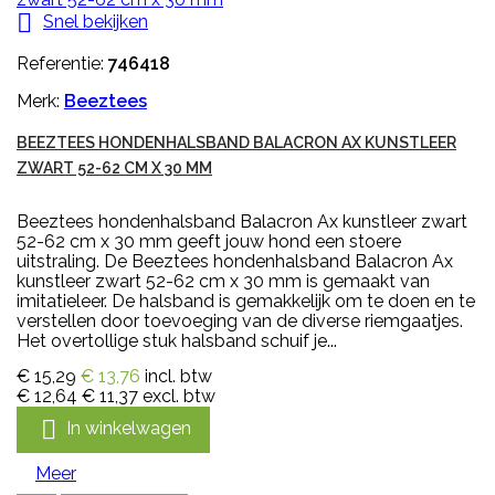

Snel bekijken
Referentie:
746418
Merk:
Beeztees
BEEZTEES HONDENHALSBAND BALACRON AX KUNSTLEER
ZWART 52-62 CM X 30 MM
Beeztees hondenhalsband Balacron Ax kunstleer zwart
52-62 cm x 30 mm geeft jouw hond een stoere
uitstraling. De Beeztees hondenhalsband Balacron Ax
kunstleer zwart 52-62 cm x 30 mm is gemaakt van
imitatieleer. De halsband is gemakkelijk om te doen en te
verstellen door toevoeging van de diverse riemgaatjes.
Het overtollige stuk halsband schuif je...
€ 15,29
€ 13,76
incl. btw
€ 12,64
€ 11,37
excl. btw

In winkelwagen
Meer