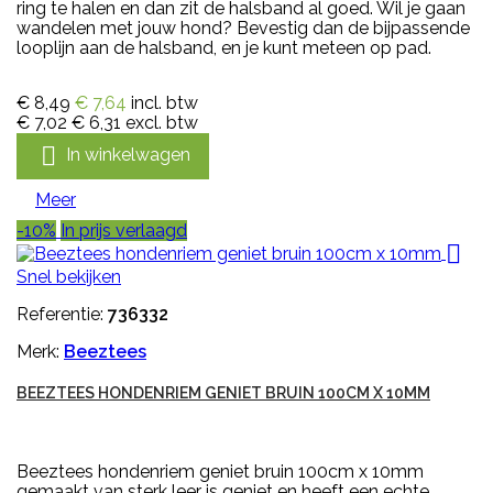
ring te halen en dan zit de halsband al goed. Wil je gaan
wandelen met jouw hond? Bevestig dan de bijpassende
looplijn aan de halsband, en je kunt meteen op pad.
€ 8,49
€ 7,64
incl. btw
€ 7,02
€ 6,31
excl. btw

In winkelwagen
Meer
-10%
In prijs verlaagd

Snel bekijken
Referentie:
736332
Merk:
Beeztees
BEEZTEES HONDENRIEM GENIET BRUIN 100CM X 10MM
Beeztees hondenriem geniet bruin 100cm x 10mm
gemaakt van sterk leer is geniet en heeft een echte