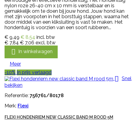
eenvoudige en effectieve hondentuig. Het Hondentuig
nylon roze 26-40 cm x 10 mm is verstelbaar en is
gemakkelijk om te doen bij jouw hond. Jouw hond kan
met zijn voorpoten in het borsttuig stappen, waarna het
door middel van een kliksluiting is vast te maken. Het
hondentuig is voorzien van een soort rubberen...
€ 9,49
€ 8,54
incl. btw
€ 7,84
€ 7,06
excl. btw

In winkelwagen
Meer
-10%
In prijs verlaagd

Snel
bekijken
Referentie:
756761/80178
Merk:
Flexi
FLEXI HONDENRIEM NEW CLASSIC BAND M ROOD 5M