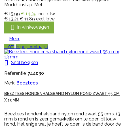
Model: instap. Met...
€ 15,99
€ 14,39
incl. btw
€ 13,21
€ 11,89
excl. btw

In winkelwagen
Meer
-10%
In prijs verlaagd

Snel bekijken
Referentie:
744030
Merk:
Beeztees
BEEZTEES HONDENHALSBAND NYLON ROND ZWART 55 CM
X 13 MM
Beeztees hondenhalsband nylon rond zwart 55 cm x 13
mm is rond en is zeer gemakkelijk om te doen bij jouw
hond. Het enige wat je hoeft te doen is de band door de