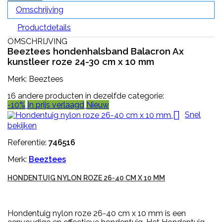
Omschrijving
Productdetails
OMSCHRIJVING
Beeztees hondenhalsband Balacron Ax
kunstleer roze 24-30 cm x 10 mm
Merk: Beeztees
16 andere producten in dezelfde categorie:
-10%
In prijs verlaagd
Nieuw

Snel
bekijken
Referentie:
746516
Merk:
Beeztees
HONDENTUIG NYLON ROZE 26-40 CM X 10 MM
Hondentuig nylon roze 26-40 cm x 10 mm is een