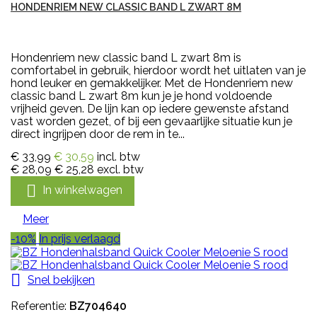
HONDENRIEM NEW CLASSIC BAND L ZWART 8M
Hondenriem new classic band L zwart 8m is
comfortabel in gebruik, hierdoor wordt het uitlaten van je
hond leuker en gemakkelijker. Met de Hondenriem new
classic band L zwart 8m kun je je hond voldoende
vrijheid geven. De lijn kan op iedere gewenste afstand
vast worden gezet, of bij een gevaarlijke situatie kun je
direct ingrijpen door de rem in te...
€ 33,99
€ 30,59
incl. btw
€ 28,09
€ 25,28
excl. btw

In winkelwagen
Meer
-10%
In prijs verlaagd

Snel bekijken
Referentie:
BZ704640