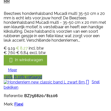
MM
Beeztees hondenhalsband Mucadi multi 35-50 cm x 20
mm is echt iets voor jouw hond! De Beeztees
hondenhalsband Mucadi multi - 35-50 cm x 20 mm met
een kleurrijk motief, is verstelbaar en heeft een handige
kliksluiting. Deze halsband is voorzien van een soort
rubberen gespje in een felle kleur, wat zorgt voor een
leuk accent. Verschillende hondenriemen...
€ 9,19
€ 8,27
incl. btw
€ 7,60
€ 6,84
excl. btw

In winkelwagen
Meer
-10%
In prijs verlaagd

Snel
bekijken
Referentie:
BZ756820/81106
Merk:
Flexi