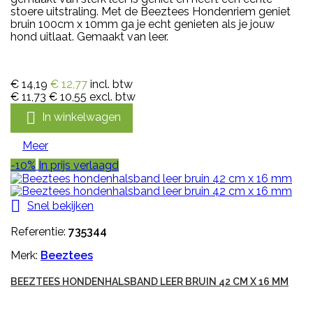
stoere uitstraling. Met de Beeztees Hondenriem geniet
bruin 100cm x 10mm ga je echt genieten als je jouw
hond uitlaat. Gemaakt van leer.
€ 14,19
€ 12,77
incl. btw
€ 11,73
€ 10,55
excl. btw

In winkelwagen
Meer
-10%
In prijs verlaagd

Snel bekijken
Referentie:
735344
Merk:
Beeztees
BEEZTEES HONDENHALSBAND LEER BRUIN 42 CM X 16 MM