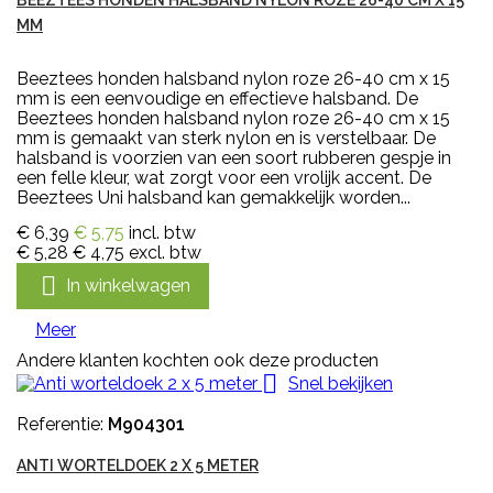
BEEZTEES HONDEN HALSBAND NYLON ROZE 26-40 CM X 15
MM
Beeztees honden halsband nylon roze 26-40 cm x 15
mm is een eenvoudige en effectieve halsband. De
Beeztees honden halsband nylon roze 26-40 cm x 15
mm is gemaakt van sterk nylon en is verstelbaar. De
halsband is voorzien van een soort rubberen gespje in
een felle kleur, wat zorgt voor een vrolijk accent. De
Beeztees Uni halsband kan gemakkelijk worden...
€ 6,39
€ 5,75
incl. btw
€ 5,28
€ 4,75
excl. btw

In winkelwagen
Meer
Andere klanten kochten ook deze producten

Snel bekijken
Referentie:
M904301
ANTI WORTELDOEK 2 X 5 METER