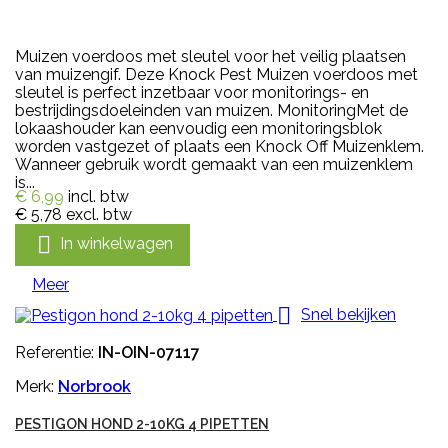
Muizen voerdoos met sleutel voor het veilig plaatsen
van muizengif. Deze Knock Pest Muizen voerdoos met
sleutel is perfect inzetbaar voor monitorings- en
bestrijdingsdoeleinden van muizen. MonitoringMet de
lokaashouder kan eenvoudig een monitoringsblok
worden vastgezet of plaats een Knock Off Muizenklem.
Wanneer gebruik wordt gemaakt van een muizenklem
is...
€ 6,99
incl. btw
€ 5,78
excl. btw

In winkelwagen
Meer

Snel bekijken
Referentie:
IN-OIN-07117
Merk:
Norbrook
PESTIGON HOND 2-10KG 4 PIPETTEN