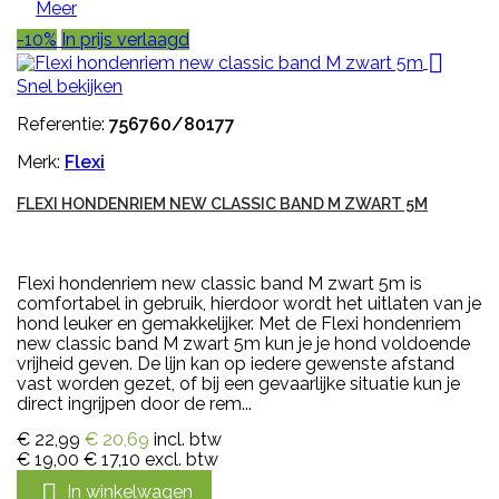
Meer
-10%
In prijs verlaagd

Snel bekijken
Referentie:
756760/80177
Merk:
Flexi
FLEXI HONDENRIEM NEW CLASSIC BAND M ZWART 5M
Flexi hondenriem new classic band M zwart 5m is
comfortabel in gebruik, hierdoor wordt het uitlaten van je
hond leuker en gemakkelijker. Met de Flexi hondenriem
new classic band M zwart 5m kun je je hond voldoende
vrijheid geven. De lijn kan op iedere gewenste afstand
vast worden gezet, of bij een gevaarlijke situatie kun je
direct ingrijpen door de rem...
€ 22,99
€ 20,69
incl. btw
€ 19,00
€ 17,10
excl. btw

In winkelwagen