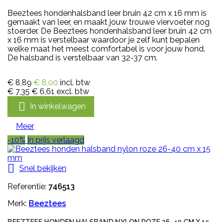
Beeztees hondenhalsband leer bruin 42 cm x 16 mm is
gemaakt van leer, en maakt jouw trouwe viervoeter nog
stoerder. De Beeztees hondenhalsband leer bruin 42 cm
x 16 mm is verstelbaar waardoor je zelf kunt bepalen
welke maat het meest comfortabel is voor jouw hond.
De halsband is verstelbaar van 32-37 cm.
€ 8,89
€ 8,00
incl. btw
€ 7,35
€ 6,61
excl. btw

In winkelwagen
Meer
-10%
In prijs verlaagd

Snel bekijken
Referentie:
746513
Merk:
Beeztees