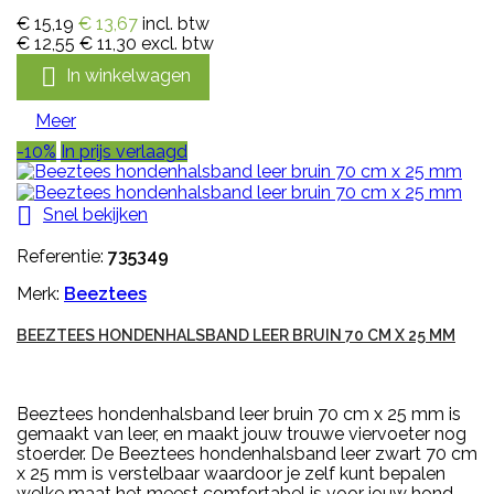
€ 15,19
€ 13,67
incl. btw
€ 12,55
€ 11,30
excl. btw

In winkelwagen
Meer
-10%
In prijs verlaagd

Snel bekijken
Referentie:
735349
Merk:
Beeztees
BEEZTEES HONDENHALSBAND LEER BRUIN 70 CM X 25 MM
Beeztees hondenhalsband leer bruin 70 cm x 25 mm is
gemaakt van leer, en maakt jouw trouwe viervoeter nog
stoerder. De Beeztees hondenhalsband leer zwart 70 cm
x 25 mm is verstelbaar waardoor je zelf kunt bepalen
welke maat het meest comfortabel is voor jouw hond.