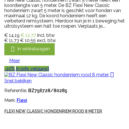
Flexi New Classic hondenriem zwart 5 meter heeft een
koordlengte van 5 meter. De BZ Flexi New Classic
hondenriem zwart 5 meter is geschikt voor honden van
maximaal 12 kg. De koord hondenriem heeft een
verbeterd remsysteem. Hierdoor kun je in 1 beweging het
uitrolsysteem een halt toe roepen. Verplaats je...
€ 14,19
€ 12,77
incl. btw
€ 11,73
€ 10,55
excl. btw

In winkelwagen
Meer
-10%
In prijs verlaagd

Snel bekijken
Referentie:
BZ756728/80285
Merk:
Flexi
FLEXI NEW CLASSIC HONDENRIEM ROOD 8 METER