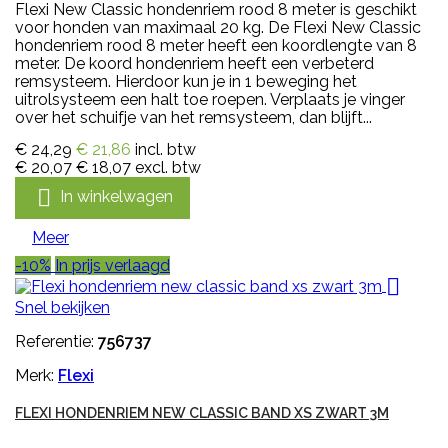
Flexi New Classic hondenriem rood 8 meter is geschikt
voor honden van maximaal 20 kg. De Flexi New Classic
hondenriem rood 8 meter heeft een koordlengte van 8
meter. De koord hondenriem heeft een verbeterd
remsysteem. Hierdoor kun je in 1 beweging het
uitrolsysteem een halt toe roepen. Verplaats je vinger
over het schuifje van het remsysteem, dan blijft...
€ 24,29
€ 21,86
incl. btw
€ 20,07
€ 18,07
excl. btw

In winkelwagen
Meer
-10%
In prijs verlaagd

Snel bekijken
Referentie:
756737
Merk:
Flexi
FLEXI HONDENRIEM NEW CLASSIC BAND XS ZWART 3M