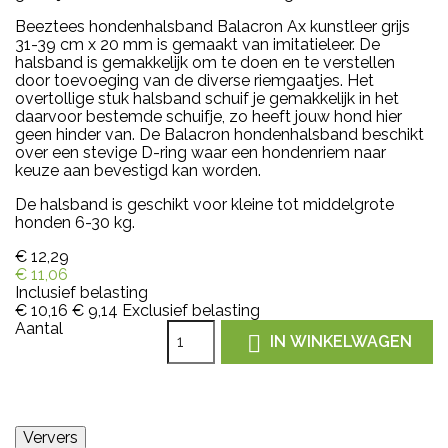
Beeztees hondenhalsband Balacron Ax kunstleer grijs
31-39 cm x 20 mm is gemaakt van imitatieleer. De
halsband is gemakkelijk om te doen en te verstellen
door toevoeging van de diverse riemgaatjes. Het
overtollige stuk halsband schuif je gemakkelijk in het
daarvoor bestemde schuifje, zo heeft jouw hond hier
geen hinder van. De Balacron hondenhalsband beschikt
over een stevige D-ring waar een hondenriem naar
keuze aan bevestigd kan worden.
De halsband is geschikt voor kleine tot middelgrote
honden 6-30 kg.
€ 12,29
€ 11,06
Inclusief belasting
€ 10,16
€ 9,14
Exclusief belasting
Aantal

IN WINKELWAGEN