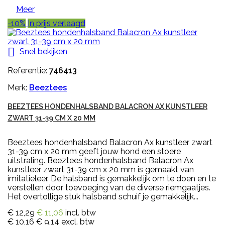
Meer
-10%
In prijs verlaagd

Snel bekijken
Referentie:
746413
Merk:
Beeztees
BEEZTEES HONDENHALSBAND BALACRON AX KUNSTLEER
ZWART 31-39 CM X 20 MM
Beeztees hondenhalsband Balacron Ax kunstleer zwart
31-39 cm x 20 mm geeft jouw hond een stoere
uitstraling. Beeztees hondenhalsband Balacron Ax
kunstleer zwart 31-39 cm x 20 mm is gemaakt van
imitatieleer. De halsband is gemakkelijk om te doen en te
verstellen door toevoeging van de diverse riemgaatjes.
Het overtollige stuk halsband schuif je gemakkelijk...
€ 12,29
€ 11,06
incl. btw
€ 10,16
€ 9,14
excl. btw