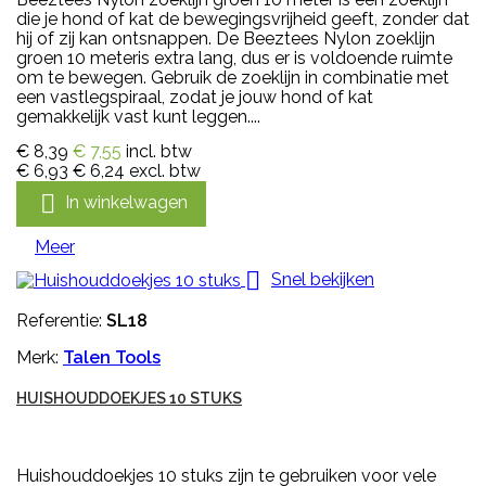
die je hond of kat de bewegingsvrijheid geeft, zonder dat
hij of zij kan ontsnappen. De Beeztees Nylon zoeklijn
groen 10 meteris extra lang, dus er is voldoende ruimte
om te bewegen. Gebruik de zoeklijn in combinatie met
een vastlegspiraal, zodat je jouw hond of kat
gemakkelijk vast kunt leggen....
€ 8,39
€ 7,55
incl. btw
€ 6,93
€ 6,24
excl. btw

In winkelwagen
Meer

Snel bekijken
Referentie:
SL18
Merk:
Talen Tools
HUISHOUDDOEKJES 10 STUKS
Huishouddoekjes 10 stuks zijn te gebruiken voor vele