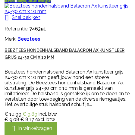
-10%
In prijs verlaagd

Snel bekijken
Referentie:
746391
Merk:
Beeztees
BEEZTEES HONDENHALSBAND BALACRON AX KUNSTLEER
GRIJS 24-30 CM X 10 MM
Beeztees hondenhalsband Balacron Ax kunstleer grijs
24-30 cm x 10 mm geeft jouw hond een stoere
uitstraling. De Beeztees hondenhalsband Balacron Ax
kunstleer grijs 24-30 cm x 10 mm is gemaakt van
imitatieleer. De halsband is gemakkelijk om te doen en te
verstellen door toevoeging van de diverse riemgaatjes.
Het overtollige stuk halsband schuif je...
€ 10,99
€ 9,89
incl. btw
€ 9,08
€ 8,17
excl. btw

In winkelwagen