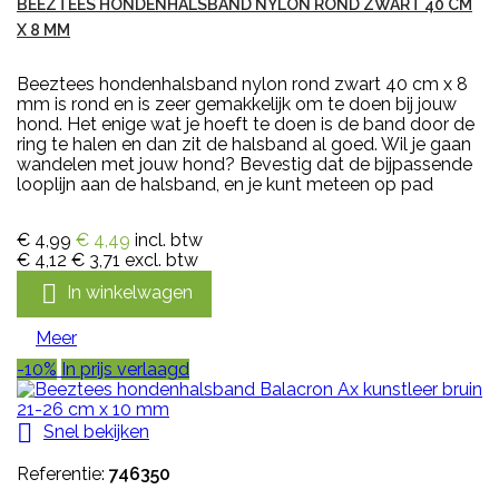
BEEZTEES HONDENHALSBAND NYLON ROND ZWART 40 CM
X 8 MM
Beeztees hondenhalsband nylon rond zwart 40 cm x 8
mm is rond en is zeer gemakkelijk om te doen bij jouw
hond. Het enige wat je hoeft te doen is de band door de
ring te halen en dan zit de halsband al goed. Wil je gaan
wandelen met jouw hond? Bevestig dat de bijpassende
looplijn aan de halsband, en je kunt meteen op pad
€ 4,99
€ 4,49
incl. btw
€ 4,12
€ 3,71
excl. btw

In winkelwagen
Meer
-10%
In prijs verlaagd

Snel bekijken
Referentie:
746350