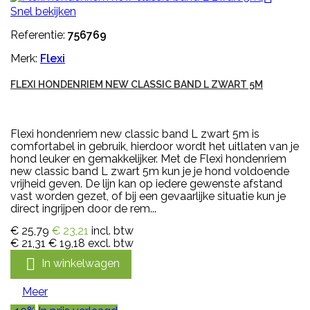
Snel bekijken
Referentie:
756769
Merk:
Flexi
FLEXI HONDENRIEM NEW CLASSIC BAND L ZWART 5M
Flexi hondenriem new classic band L zwart 5m is
comfortabel in gebruik, hierdoor wordt het uitlaten van je
hond leuker en gemakkelijker. Met de Flexi hondenriem
new classic band L zwart 5m kun je je hond voldoende
vrijheid geven. De lijn kan op iedere gewenste afstand
vast worden gezet, of bij een gevaarlijke situatie kun je
direct ingrijpen door de rem...
€ 25,79
€ 23,21
incl. btw
€ 21,31
€ 19,18
excl. btw

In winkelwagen
Meer