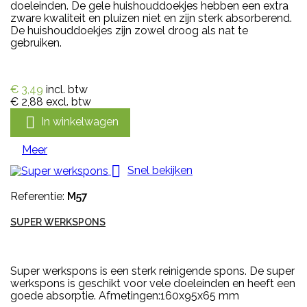
doeleinden. De gele huishouddoekjes hebben een extra
zware kwaliteit en pluizen niet en zijn sterk absorberend.
De huishouddoekjes zijn zowel droog als nat te
gebruiken.
€ 3,49
incl. btw
€ 2,88
excl. btw

In winkelwagen
Meer

Snel bekijken
Referentie:
M57
SUPER WERKSPONS
Super werkspons is een sterk reinigende spons. De super
werkspons is geschikt voor vele doeleinden en heeft een
goede absorptie. Afmetingen:160x95x65 mm