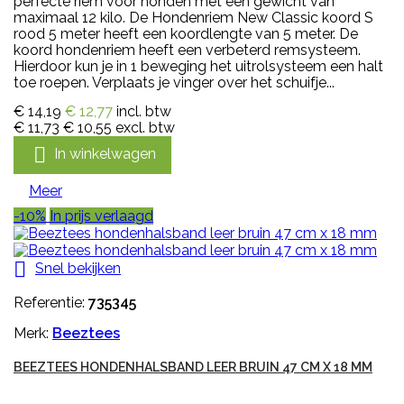
perfecte riem voor honden met een gewicht van
maximaal 12 kilo. De Hondenriem New Classic koord S
rood 5 meter heeft een koordlengte van 5 meter. De
koord hondenriem heeft een verbeterd remsysteem.
Hierdoor kun je in 1 beweging het uitrolsysteem een halt
toe roepen. Verplaats je vinger over het schuifje...
€ 14,19
€ 12,77
incl. btw
€ 11,73
€ 10,55
excl. btw

In winkelwagen
Meer
-10%
In prijs verlaagd

Snel bekijken
Referentie:
735345
Merk:
Beeztees
BEEZTEES HONDENHALSBAND LEER BRUIN 47 CM X 18 MM