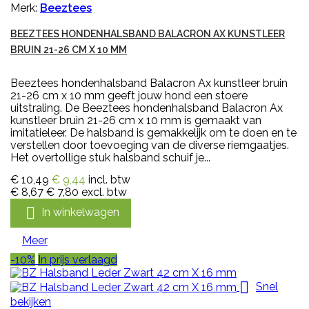
Merk:
Beeztees
BEEZTEES HONDENHALSBAND BALACRON AX KUNSTLEER
BRUIN 21-26 CM X 10 MM
Beeztees hondenhalsband Balacron Ax kunstleer bruin
21-26 cm x 10 mm geeft jouw hond een stoere
uitstraling. De Beeztees hondenhalsband Balacron Ax
kunstleer bruin 21-26 cm x 10 mm is gemaakt van
imitatieleer. De halsband is gemakkelijk om te doen en te
verstellen door toevoeging van de diverse riemgaatjes.
Het overtollige stuk halsband schuif je...
€ 10,49
€ 9,44
incl. btw
€ 8,67
€ 7,80
excl. btw

In winkelwagen
Meer
-10%
In prijs verlaagd

Snel
bekijken