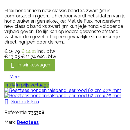
Flexi hondenriem new classic band xs zwart 3m is
comfortabel in gebruik, hierdoor wordt het uitlaten van je
hond leuker en gemakkelijker. Met de Flexi hondenriem
new classic band xs zwart 3m kun je je hond voldoende
vrijheid geven. De lijn kan op iedere gewenste afstand
vast worden gezet, of bij een gevaarlijke situatie kun je
direct ingrijpen door de rem...
€ 15,79
€ 14,21
incl. btw
€ 13,05
€ 11,74
excl. btw

In winkelwagen
Meer
-10%
In prijs verlaagd

Snel bekijken
Referentie:
735308
Merk:
Beeztees