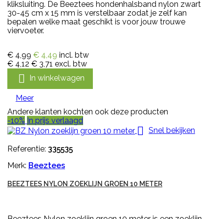
kliksluiting. De Beeztees hondenhalsband nylon zwart
30-45 cm x 15 mm is verstelbaar zodat je zelf kan
bepalen welke maat geschikt is voor jouw trouwe
viervoeter.
€ 4,99
€ 4,49
incl. btw
€ 4,12
€ 3,71
excl. btw

In winkelwagen
Meer
Andere klanten kochten ook deze producten
-10%
In prijs verlaagd

Snel bekijken
Referentie:
335535
Merk:
Beeztees
BEEZTEES NYLON ZOEKLIJN GROEN 10 METER
Beeztees Nylon zoeklijn groen 10 meter is een zoeklijn