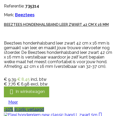
Referentie:
735314
Merk:
Beeztees
BEEZTEES HONDENHALSBAND LEER ZWART 42 CM X 16 MM
Beeztees hondenhalsband leer zwart 42 cm x 16 mm is
gemaakt van leer, en maakt jouw trouwe viervoeter nog
stoerder. De Beeztees hondenhalsband leer zwart 42 cm
x 16 mm is verstelbaar waardoor je zelf kunt bepalen
welke maat het meest comfortabel is voor jouw hond.
Afmeting: 42 cm x 16 mm (verstelbaar van 32-37 cm).
€ 9,39
€ 8,45
incl. btw
€ 7,76
€ 6,98
excl. btw

In winkelwagen
Meer
-10%
In prijs verlaagd
