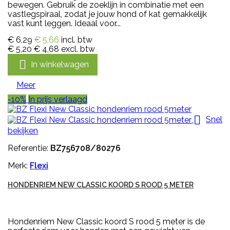
bewegen. Gebruik de zoeklijn in combinatie met een
vastlegspiraal, zodat je jouw hond of kat gemakkelijk
vast kunt leggen. Ideaal voor...
€ 6,29
€ 5,66
incl. btw
€ 5,20
€ 4,68
excl. btw

In winkelwagen
Meer
-10%
In prijs verlaagd

Snel
bekijken
Referentie:
BZ756708/80276
Merk:
Flexi
HONDENRIEM NEW CLASSIC KOORD S ROOD 5 METER
Hondenriem New Classic koord S rood 5 meter is de