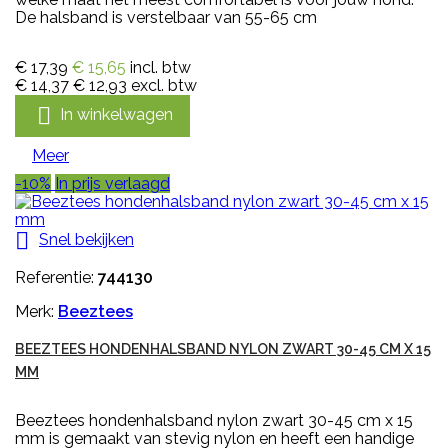
De halsband is verstelbaar van 55-65 cm
€ 17,39
€ 15,65
incl. btw
€ 14,37
€ 12,93
excl. btw

In winkelwagen
Meer
-10%
In prijs verlaagd

Snel bekijken
Referentie:
744130
Merk:
Beeztees
BEEZTEES HONDENHALSBAND NYLON ZWART 30-45 CM X 15
MM
Beeztees hondenhalsband nylon zwart 30-45 cm x 15
mm is gemaakt van stevig nylon en heeft een handige