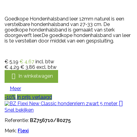
Goedkope Hondenhalsband leer 12mm naturel is een
verstelbare hondenhalsband van 27-33 cm. De
goedkope hondenhalsband is gemaakt van sterk
doorgeverft leer.De goedkope hondenhalsband van leer
is te verstellen door middel van een gespsluiting.
€ 5,19
€ 4,67
incl. btw
€ 4,29
€ 3,86
excl. btw

In winkelwagen
Meer
-10%
In prijs verlaagd

Snel bekijken
Referentie:
BZ756710/80275
Merk:
Flexi