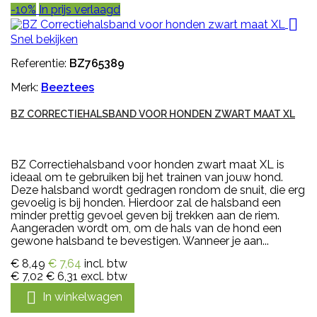
-10%
In prijs verlaagd

Snel bekijken
Referentie:
BZ765389
Merk:
Beeztees
BZ CORRECTIEHALSBAND VOOR HONDEN ZWART MAAT XL
BZ Correctiehalsband voor honden zwart maat XL is
ideaal om te gebruiken bij het trainen van jouw hond.
Deze halsband wordt gedragen rondom de snuit, die erg
gevoelig is bij honden. Hierdoor zal de halsband een
minder prettig gevoel geven bij trekken aan de riem.
Aangeraden wordt om, om de hals van de hond een
gewone halsband te bevestigen. Wanneer je aan...
€ 8,49
€ 7,64
incl. btw
€ 7,02
€ 6,31
excl. btw

In winkelwagen