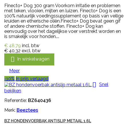
Finecto+ Dog 300 gram Voorkom irritatie en problemen
met teken, vlooien, mijten en luizen. Finecto+ Dog is een
100% natuurlijk voedingssupplement op basis van veilige
kruiden en etherische oliën.Finecto+ Dog bevat geen gif
of andere chemische stoffen. Finecto+ Dog kan
eenvoudig over het dagelijkse voer verstrekt worden en
is smakelijk voor honden....
€ 48,79
incl. btw
€ 40,32
excl. btw

In winkelwagen
Meer
-10%
In prijs verlaagd

Snel
bekijken
Referentie:
BZ640436
Merk:
Beeztees
BZ HONDENVOERBAK ANTISLIP METAAL 1.6L