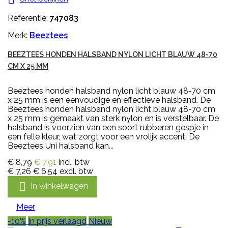
Referentie:
747083
Merk:
Beeztees
BEEZTEES HONDEN HALSBAND NYLON LICHT BLAUW 48-70
CM X 25 MM
Beeztees honden halsband nylon licht blauw 48-70 cm
x 25 mm is een eenvoudige en effectieve halsband. De
Beeztees honden halsband nylon licht blauw 48-70 cm
x 25 mm is gemaakt van sterk nylon en is verstelbaar. De
halsband is voorzien van een soort rubberen gespje in
een felle kleur, wat zorgt voor een vrolijk accent. De
Beeztees Uni halsband kan...
€ 8,79
€ 7,91
incl. btw
€ 7,26
€ 6,54
excl. btw

In winkelwagen
Meer
-10%
In prijs verlaagd
Nieuw