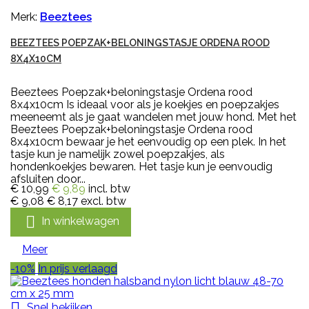
Merk:
Beeztees
BEEZTEES POEPZAK+BELONINGSTASJE ORDENA ROOD
8X4X10CM
Beeztees Poepzak+beloningstasje Ordena rood
8x4x10cm Is ideaal voor als je koekjes en poepzakjes
meeneemt als je gaat wandelen met jouw hond. Met het
Beeztees Poepzak+beloningstasje Ordena rood
8x4x10cm bewaar je het eenvoudig op een plek. In het
tasje kun je namelijk zowel poepzakjes, als
hondenkoekjes bewaren. Het tasje kun je eenvoudig
afsluiten door...
€ 10,99
€ 9,89
incl. btw
€ 9,08
€ 8,17
excl. btw

In winkelwagen
Meer
-10%
In prijs verlaagd

Snel bekijken