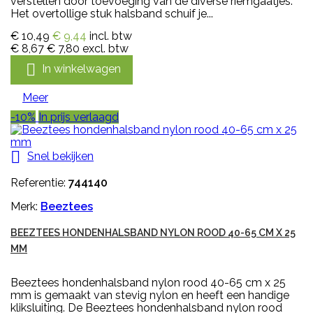
verstellen door toevoeging van de diverse riemgaatjes.
Het overtollige stuk halsband schuif je...
€ 10,49
€ 9,44
incl. btw
€ 8,67
€ 7,80
excl. btw

In winkelwagen
Meer
-10%
In prijs verlaagd

Snel bekijken
Referentie:
744140
Merk:
Beeztees
BEEZTEES HONDENHALSBAND NYLON ROOD 40-65 CM X 25
MM
Beeztees hondenhalsband nylon rood 40-65 cm x 25
mm is gemaakt van stevig nylon en heeft een handige
kliksluiting. De Beeztees hondenhalsband nylon rood