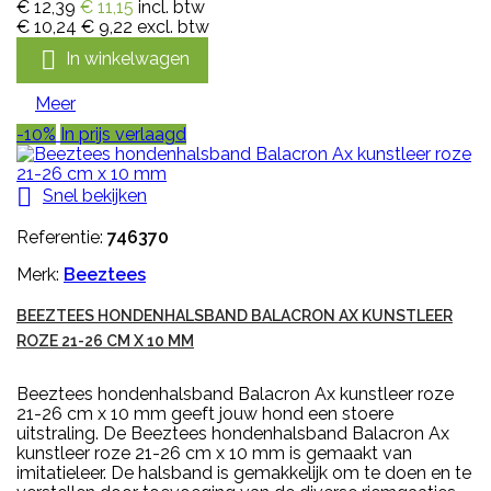
€ 12,39
€ 11,15
incl. btw
€ 10,24
€ 9,22
excl. btw

In winkelwagen
Meer
-10%
In prijs verlaagd

Snel bekijken
Referentie:
746370
Merk:
Beeztees
BEEZTEES HONDENHALSBAND BALACRON AX KUNSTLEER
ROZE 21-26 CM X 10 MM
Beeztees hondenhalsband Balacron Ax kunstleer roze
21-26 cm x 10 mm geeft jouw hond een stoere
uitstraling. De Beeztees hondenhalsband Balacron Ax
kunstleer roze 21-26 cm x 10 mm is gemaakt van
imitatieleer. De halsband is gemakkelijk om te doen en te