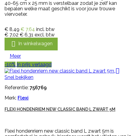
40-65 cm x 25 mm is verstelbaar zodat je zelf kan
bepalen welke maat geschikt is voor jouw trouwe
viervoeter.
€ 8,49
€ 7,64
incl. btw
€ 7,02
€ 6,31
excl. btw

In winkelwagen
Meer
-10%
In prijs verlaagd

Snel bekijken
Referentie:
756769
Merk:
Flexi
FLEXI HONDENRIEM NEW CLASSIC BAND L ZWART 5M
Flexi hondenriem new classic band L zwart 5m is