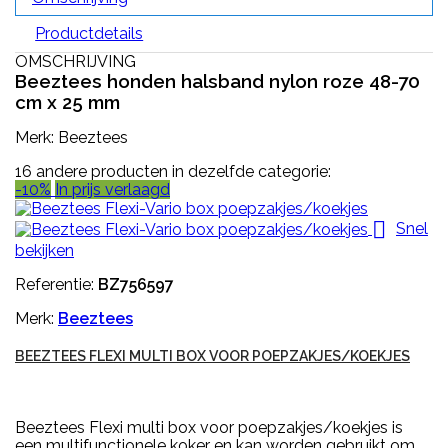
Productdetails
OMSCHRIJVING
Beeztees honden halsband nylon roze 48-70
cm x 25 mm
Merk: Beeztees
16 andere producten in dezelfde categorie:
-10%
In prijs verlaagd

Snel
bekijken
Referentie:
BZ756597
Merk:
Beeztees
BEEZTEES FLEXI MULTI BOX VOOR POEPZAKJES/KOEKJES
Beeztees Flexi multi box voor poepzakjes/koekjes is
een multifunctionele koker en kan worden gebruikt om