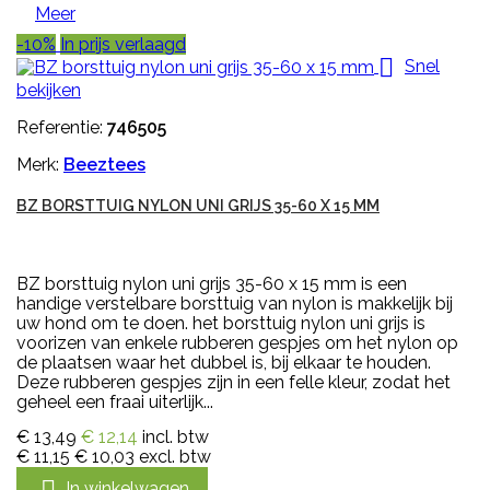
Meer
-10%
In prijs verlaagd

Snel
bekijken
Referentie:
746505
Merk:
Beeztees
BZ BORSTTUIG NYLON UNI GRIJS 35-60 X 15 MM
BZ borsttuig nylon uni grijs 35-60 x 15 mm is een
handige verstelbare borsttuig van nylon is makkelijk bij
uw hond om te doen. het borsttuig nylon uni grijs is
voorizen van enkele rubberen gespjes om het nylon op
de plaatsen waar het dubbel is, bij elkaar te houden.
Deze rubberen gespjes zijn in een felle kleur, zodat het
geheel een fraai uiterlijk...
€ 13,49
€ 12,14
incl. btw
€ 11,15
€ 10,03
excl. btw
In winkelwagen