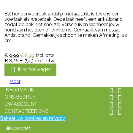
BZ hondenvoerbak antislip metaal 1.6L is tevens een
voerbak als waterbak. Deze bak heeft een antisliprand,
zodat de bak niet snel zal verschuiven wanneer jouw
hond aan het eten of drinken is. Gemaakt van metaal
Antisliprand Gemakkelijk schoon te maken Afmeting: 22
cm
€ 9,99
€ 8,99
incl. btw
€ 8,26
€ 7,43
excl. btw

In winkelwagen
Meer
INFORMATIE


ONS BEDRIJF


UW ACCOUNT


CONTACTEER ONS


Beheer uw cookies en privacy
Nieuwsbrief