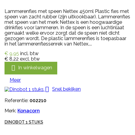
Lammerenfles met speen Nettex 450ml Plastic fles met
speen van zacht rubber (zijn uitkookbaar). Lammerenfles
met speen van het merk Nettex is een hoogwaardige
drinkfles voor lammeren. In de speen is een luchtinlaat
gemaakt welke ervoor zorgt dat de speen niet dicht
gezogen wordt. De plastic lammerenfles is toepasbaar
in het lammerenflessenrek van Nettex....
€ 9,95
incl. btw
€ 8,22
excl. btw

In winkelwagen
Meer

Snel bekijken
Referentie:
002210
Merk:
Konacorn
DINOBOT 1 STUKS