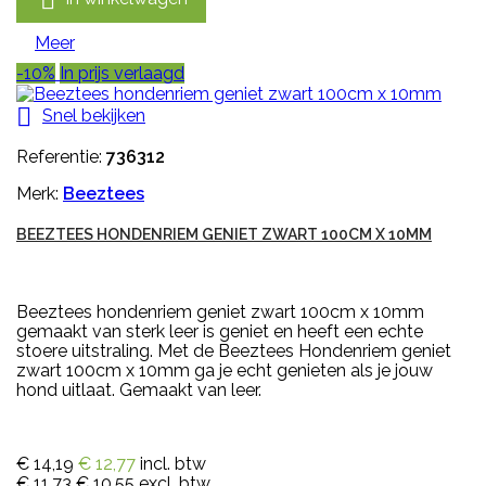

Meer
-10%
In prijs verlaagd

Snel bekijken
Referentie:
736312
Merk:
Beeztees
BEEZTEES HONDENRIEM GENIET ZWART 100CM X 10MM
Beeztees hondenriem geniet zwart 100cm x 10mm
gemaakt van sterk leer is geniet en heeft een echte
stoere uitstraling. Met de Beeztees Hondenriem geniet
zwart 100cm x 10mm ga je echt genieten als je jouw
hond uitlaat. Gemaakt van leer.
€ 14,19
€ 12,77
incl. btw
€ 11,73
€ 10,55
excl. btw