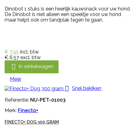
Dinobot 1 stuks is een heerlijk kauwsnack voor uw hond.
De Dinobot is niet alleen een speeltje voor uw hond
maar helpt ook om tandplak tegen te gaan.
€ 7,95
incl. btw
€ 6,57
excl. btw

In winkelwagen
Meer

Snel bekijken
Referentie:
NU-PET-01003
Merk:
Finecto+
FINECTO+ DOG 300 GRAM