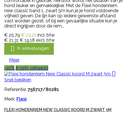
comfortabel in gebruik, hierdoor wordt het uitlaten van je
hond leuker en gemakkelijker. Met de Flexi hondenriem
new classic band L zwart 5m kun je je hond voldoende
vrijheid geven. De lijn kan op iedere gewenste afstand
vast worden gezet, of bij een gevaarlijke situatie kun je
direct ingrijpen door de rem...
€ 25,79
€ 23,21
incl. btw
€ 21,31
€ 19,18
excl. btw

In winkelwagen
Meer
-10%
In prijs verlaagd

Snel bekijken
Referentie:
756717/80281
Merk:
Flexi
FLEXI HONDENRIEM NEW CLASSIC KOORD M ZWART 5M