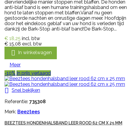
diervriendelijke manier stoppen met blaffen. De honden
anti-blaf band is een humane trainingshalsband om een
hond te laten stoppen met blaffen.Vanaf nu geen
gestoorde nachten en onrustige dagen meer. Hoofdpijn
door het eindeloos geblaf van uw hond is verleden tijd
dankzij de Bark-Stop anti-blaf band!De Bark-Stop...
€ 18,25
incl. btw
€ 15,08
excl. btw

In winkelwagen
Meer
-10%
In prijs verlaagd

Snel bekijken
Referentie:
735308
Merk:
Beeztees
BEEZTEES HONDENHALSBAND LEER ROOD 62 CM X 25 MM