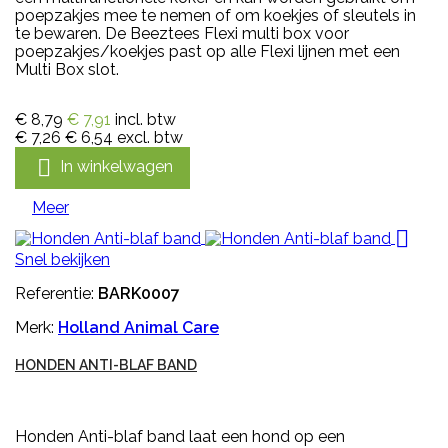
poepzakjes mee te nemen of om koekjes of sleutels in
te bewaren. De Beeztees Flexi multi box voor
poepzakjes/koekjes past op alle Flexi lijnen met een
Multi Box slot.
€ 8,79
€ 7,91
incl. btw
€ 7,26
€ 6,54
excl. btw

In winkelwagen
Meer

Snel bekijken
Referentie:
BARK0007
Merk:
Holland Animal Care
HONDEN ANTI-BLAF BAND
Honden Anti-blaf band laat een hond op een