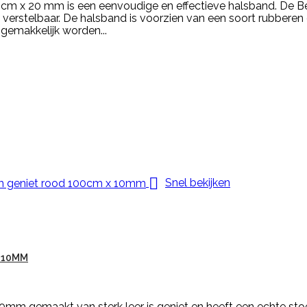
 cm x 20 mm is een eenvoudige en effectieve halsband. De B
erstelbaar. De halsband is voorzien van een soort rubberen ge
 gemakkelijk worden...

Snel bekijken
 10MM
mm gemaakt van sterk leer is geniet en heeft een echte sto