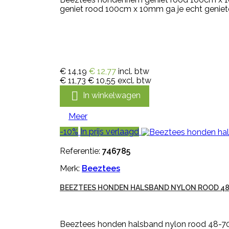
geniet rood 100cm x 10mm ga je echt genieten
€ 14,19
€ 12,77
incl. btw
€ 11,73
€ 10,55
excl. btw

In winkelwagen
Meer
-10%
In prijs verlaagd
Referentie:
746785
Merk:
Beeztees
BEEZTEES HONDEN HALSBAND NYLON ROOD 48-
Beeztees honden halsband nylon rood 48-70