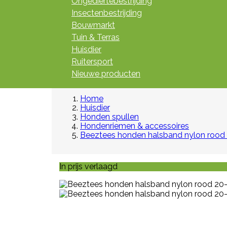
Ongediertebestrijding
Insectenbestrijding
Bouwmarkt
Tuin & Terras
Huisdier
Ruitersport
Nieuwe producten
Home
Huisdier
Honden spullen
Hondenriemen & accessoires
Beeztees honden halsband nylon rood
In prijs verlaagd