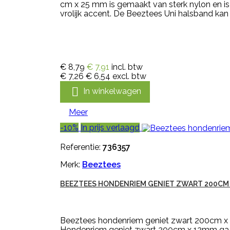
cm x 25 mm is gemaakt van sterk nylon en is v
vrolijk accent. De Beeztees Uni halsband kan
€ 8,79
€ 7,91
incl. btw
€ 7,26
€ 6,54
excl. btw

In winkelwagen
Meer
-10%
In prijs verlaagd
Referentie:
736357
Merk:
Beeztees
BEEZTEES HONDENRIEM GENIET ZWART 200CM
Beeztees hondenriem geniet zwart 200cm x 12
Hondenriem geniet zwart 200cm x 12mm ga je 