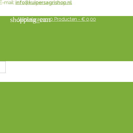
E-mail:
info@kuipersagrishop.nl
shopping_cart
Winkelwagen:
0
Producten - € 0,00