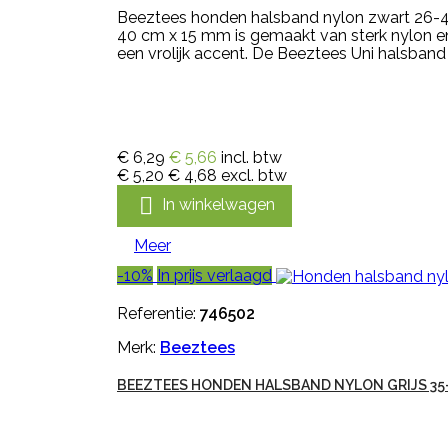
Beeztees honden halsband nylon zwart 26-4
40 cm x 15 mm is gemaakt van sterk nylon en i
een vrolijk accent. De Beeztees Uni halsband
€ 6,29
€ 5,66
incl. btw
€ 5,20
€ 4,68
excl. btw

In winkelwagen
Meer
-10%
In prijs verlaagd
Referentie:
746502
Merk:
Beeztees
BEEZTEES HONDEN HALSBAND NYLON GRIJS 35-