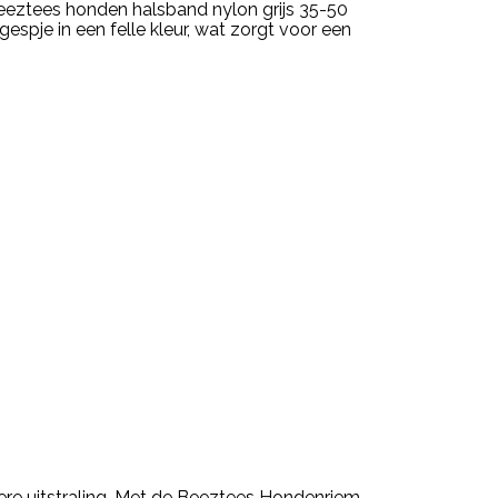
eeztees honden halsband nylon grijs 35-50
spje in een felle kleur, wat zorgt voor een
ere uitstraling. Met de Beeztees Hondenriem