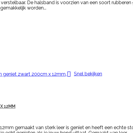
erstelbaar. De halsband is voorzien van een soort rubberen ge
 gemakkelijk worden...

Snel bekijken
 X 12MM
mm gemaakt van sterk leer is geniet en heeft een echte sto
echt genieten als je jouw hond uitlaat. Gemaakt van leer.