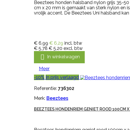
Beeztees honden halsband nylon grijs 35-50
cm x 20 mm is gemaakt van sterk nylon en is v
vrolijk accent. De Beeztees Uni halsband kan
€ 6,99
€ 6,29
incl. btw
€ 5,78
€ 5,20
excl. btw

In winkelwagen
Meer
-10%
In prijs verlaagd
Referentie:
736302
Merk:
Beeztees
BEEZTEES HONDENRIEM GENIET ROOD 100CM X
Beeztees hondenriem geniet rood 100cm x 10