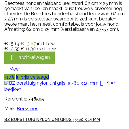
Beeztees hondenhalsband leer zwart 62 cm x 25 mm is
gemaakt van leer, en maakt jouw trouwe viervoeter nog
stoerder. De Beeztees hondenhalsband leer zwart 62 cm
x 25 mm is verstelbaar waardoor je zelf kunt bepalen
welke maat het meest comfortabel is voor jouw hond.
Afmeting: 62 cm x 25 mm (verstelbaar van 47-57 cm).
€ 15,19
€ 13,67
incl. btw
€ 12,55
€ 11,30
excl. btw

In winkelwagen
Meer
-10%
In prijs verlaagd

Snel
bekijken
Referentie:
746505
Merk:
Beeztees
BZ BORSTTUIG NYLON UNI GRIJS 35-60 X 15 MM