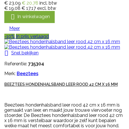
€ 23,09
€ 20,78
incl. btw
€ 19,08
€ 17,17
excl. btw

In winkelwagen
Meer
-10%
In prijs verlaagd

Snel bekijken
Referentie:
735304
Merk:
Beeztees
BEEZTEES HONDENHALSBAND LEER ROOD 42 CM X 16 MM
Beeztees hondenhalsband leer rood 42 cm x 16 mm is
gemaakt van leer, en maakt jouw trouwe viervoeter nog
stoerder. De Beeztees hondenhalsband leer rood 42 cm
x 16 mm is verstelbaar waardoor je zelf kunt bepalen
welke maat het meest comfortabel is voor jouw hond.