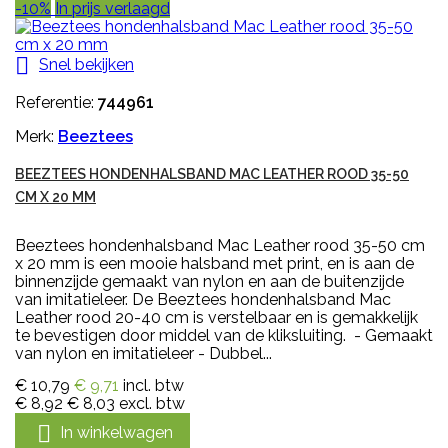
-10%
In prijs verlaagd

Snel bekijken
Referentie:
744961
Merk:
Beeztees
BEEZTEES HONDENHALSBAND MAC LEATHER ROOD 35-50
CM X 20 MM
Beeztees hondenhalsband Mac Leather rood 35-50 cm
x 20 mm is een mooie halsband met print, en is aan de
binnenzijde gemaakt van nylon en aan de buitenzijde
van imitatieleer. De Beeztees hondenhalsband Mac
Leather rood 20-40 cm is verstelbaar en is gemakkelijk
te bevestigen door middel van de kliksluiting. - Gemaakt
van nylon en imitatieleer - Dubbel...
€ 10,79
€ 9,71
incl. btw
€ 8,92
€ 8,03
excl. btw

In winkelwagen