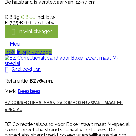
De halsband is verstelbaar van 32-37 cm.
€ 8,89
€ 8,00
incl. btw
€ 7,35
€ 6,61
excl. btw

In winkelwagen
Meer
-10%
In prijs verlaagd

Snel bekijken
Referentie:
BZ765391
Merk:
Beeztees
BZ CORRECTIEHALSBAND VOOR BOXER ZWART MAAT M-
SPECIAL
BZ Correctiehalsband voor Boxer zwart maat M-special
is een correctiehalsband speciaal voor boxers. De
correctiehalsband werkt op een vriendelijke manier om