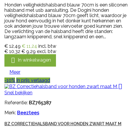
Honden veiligheidshalsband blauw 70cm is een siliconen
halsband met usb aansluiting. De Dogini honden
veiligheidshalsband blauw 70cm geeft licht, waardoor je
jouw hond eenvoudig in het donker kunt herkennen en
ook anderen jouw trouwe viervoeter goed kunnen zien.
De verlichting van de halsband heeft drie standen:
langzaam knipperend, snel knipperend en een...
€ 12,49
€ 11,24
incl. btw
€ 10,32
€ 9,29
excl. btw

In winkelwagen
Meer
-10%
In prijs verlaagd

Snel bekijken
Referentie:
BZ765387
Merk:
Beeztees
BZ CORRECTIEHALSBAND VOOR HONDEN ZWART MAAT M