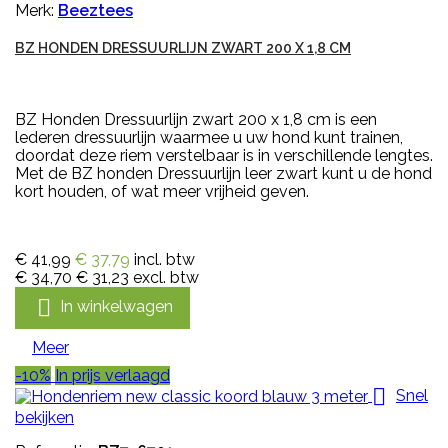
Merk:
Beeztees
BZ HONDEN DRESSUURLIJN ZWART 200 X 1,8 CM
BZ Honden Dressuurlijn zwart 200 x 1,8 cm is een
lederen dressuurlijn waarmee u uw hond kunt trainen,
doordat deze riem verstelbaar is in verschillende lengtes.
Met de BZ honden Dressuurlijn leer zwart kunt u de hond
kort houden, of wat meer vrijheid geven.
€ 41,99
€ 37,79
incl. btw
€ 34,70
€ 31,23
excl. btw

In winkelwagen
Meer
-10%
In prijs verlaagd

Snel
bekijken