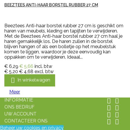
BEEZTEES ANTI-HAAR BORSTEL RUBBER 27 CM
Beeztees Anti-haar borstel rubber 27 cm is geschikt om
haren van meubels, kleding en tapijten te verwijderen.
Met de Beeztees Anti-haar borstel rubber 27 cm haal je
haren gemakkelijk los. De haren zullen in de borstel
blijven hangen of als een bolletje op het meubelstuk
komen te liggen, waardoor je deze eenvoudig kan
oppakken om te verwijderen. Ideaal...
€ 6,29
€ 5,66
incl. btw
€ 5,20
€ 4,68
excl. btw

In winkelwagen
Meer
INFORMATIE


ONS BEDRIJF


UW ACCOUNT


CONTACTEER ONS


Beheer uw cookies en privacy