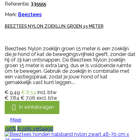
Referentie:
335555
Merk:
Beeztees
BEEZTEES NYLON ZOEKLIJN GROEN 15 METER
Beeztees Nylon zoeklijn groen 15 meter is een zoeklijn
die je hond of kat de bewegingsvrijheid geeft, zonder dat
hij of zij kan ontsnappen. De Beeztees Nylon zoeklijn
groen 15 meter is extra lang, dus er is voldoende ruimte
om te bewegen. Gebruik de zoeklijn in combinatie met
een vastlegspiraal, zodat je jouw hond of kat
gemakkelijk vast kunt leggen....
€ 9,49
€ 8,54
incl. btw
€ 7,84
€ 7,06
excl. btw

In winkelwagen
Meer
-10%
In prijs verlaagd