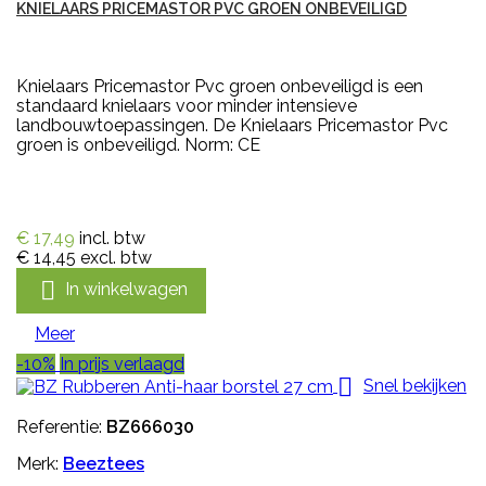
KNIELAARS PRICEMASTOR PVC GROEN ONBEVEILIGD
Knielaars Pricemastor Pvc groen onbeveiligd is een
standaard knielaars voor minder intensieve
landbouwtoepassingen. De Knielaars Pricemastor Pvc
groen is onbeveiligd. Norm: CE
€ 17,49
incl. btw
€ 14,45
excl. btw

In winkelwagen
Meer
-10%
In prijs verlaagd

Snel bekijken
Referentie:
BZ666030
Merk:
Beeztees