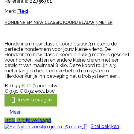
Referentie:
BZ756701
Merk:
Flexi
HONDENRIEM NEW CLASSIC KOORD BLAUW 3 METER
Hondenriem new classic koord blauw 3 meter is de
perfecte hondenriem voor jouw kleine vriend. De
Hondenriem new classic koord blauw 3 meter is geschikt
voor honden, katten en andere kleine dieren met een
gewicht van maximaal 8 kilo. Deze koord rollijn is 3
meter lang en heeft een verbeterd remsysteem.
Hierdoor kun je in 1 beweging het uitrolsysteem een...
€ 11,99
€ 10,79
incl. btw
€ 9,91
€ 8,92
excl. btw

In winkelwagen
Meer
-10%
In prijs verlaagd

Snel bekijken