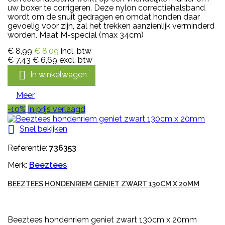
uw boxer te corrigeren. Deze nylon correctiehalsband
wordt om de snuit gedragen en omdat honden daar
gevoelig voor zijn, zal het trekken aanzienlijk verminderd
worden. Maat M-special (max 34cm)
€ 8,99
€ 8,09
incl. btw
€ 7,43
€ 6,69
excl. btw

In winkelwagen
Meer
-10%
In prijs verlaagd

Snel bekijken
Referentie:
736353
Merk:
Beeztees
BEEZTEES HONDENRIEM GENIET ZWART 130CM X 20MM
Beeztees hondenriem geniet zwart 130cm x 20mm