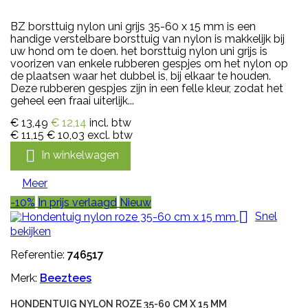
BZ borsttuig nylon uni grijs 35-60 x 15 mm is een
handige verstelbare borsttuig van nylon is makkelijk bij
uw hond om te doen. het borsttuig nylon uni grijs is
voorizen van enkele rubberen gespjes om het nylon op
de plaatsen waar het dubbel is, bij elkaar te houden.
Deze rubberen gespjes zijn in een felle kleur, zodat het
geheel een fraai uiterlijk...
€ 13,49
€ 12,14
incl. btw
€ 11,15
€ 10,03
excl. btw

In winkelwagen
Meer
-10%
In prijs verlaagd
Nieuw

Snel
bekijken
Referentie:
746517
Merk:
Beeztees
HONDENTUIG NYLON ROZE 35-60 CM X 15 MM