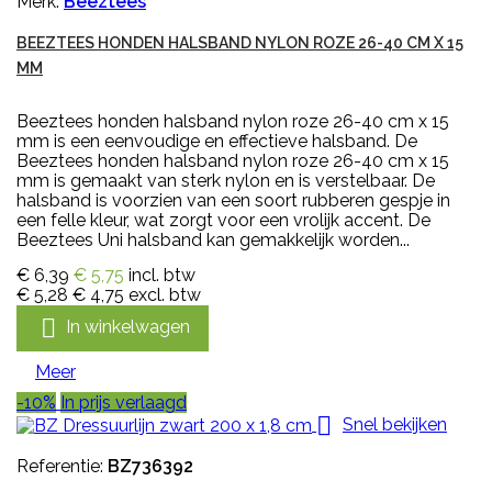
Merk:
Beeztees
BEEZTEES HONDEN HALSBAND NYLON ROZE 26-40 CM X 15
MM
Beeztees honden halsband nylon roze 26-40 cm x 15
mm is een eenvoudige en effectieve halsband. De
Beeztees honden halsband nylon roze 26-40 cm x 15
mm is gemaakt van sterk nylon en is verstelbaar. De
halsband is voorzien van een soort rubberen gespje in
een felle kleur, wat zorgt voor een vrolijk accent. De
Beeztees Uni halsband kan gemakkelijk worden...
€ 6,39
€ 5,75
incl. btw
€ 5,28
€ 4,75
excl. btw

In winkelwagen
Meer
-10%
In prijs verlaagd

Snel bekijken
Referentie:
BZ736392