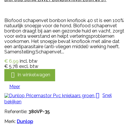
Biofood schapenvet bonbon knoflook 40 st is een 100%
natuurlijk snoepje voor de hond. Biofood schapenvet
bonbon draagt bij aan een gezonde huid en vacht, zorgt
voor extra weerstand en helpt verteringsproblemen
voorkomen. Het snoepje bevat knoflook met aline dat
een antiparasitaire (anti-vliegen middel) werking heeft.
Samenstelling:Schapenvet...
€ 6,99
incl. btw
€ 5,78
excl. btw

In winkelwagen
Meer

Snel
bekijken
Referentie:
380VP-35
Merk:
Dunlop