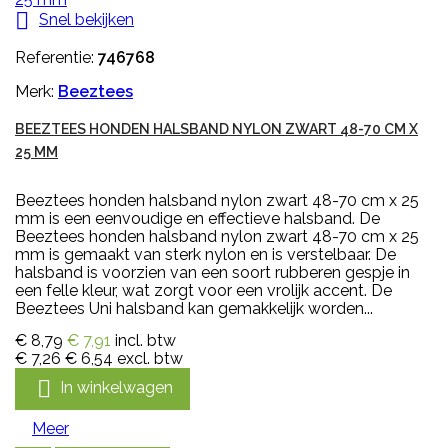

Snel bekijken
Referentie:
746768
Merk:
Beeztees
BEEZTEES HONDEN HALSBAND NYLON ZWART 48-70 CM X
25 MM
Beeztees honden halsband nylon zwart 48-70 cm x 25
mm is een eenvoudige en effectieve halsband. De
Beeztees honden halsband nylon zwart 48-70 cm x 25
mm is gemaakt van sterk nylon en is verstelbaar. De
halsband is voorzien van een soort rubberen gespje in
een felle kleur, wat zorgt voor een vrolijk accent. De
Beeztees Uni halsband kan gemakkelijk worden...
€ 8,79
€ 7,91
incl. btw
€ 7,26
€ 6,54
excl. btw

In winkelwagen
Meer