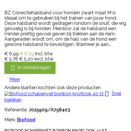
BZ Correctiehalsband voor honden zwart maat M is
ideaal om te gebruiken bij het trainen van jouw hond.
Deze halsband wordt gedragen rondom de snuit, die erg
gevoelig is bij honden. Hierdoor zal de halsband een
minder prettig gevoel geven bij trekken aan de riem.
Aangeraden wordt om, om de hals van de hond een
gewone halsband te bevestigen. Wanneer je aan...
€ 6,99
€ 6,29
incl. btw
€ 5,78
€ 5,20
excl. btw

In winkelwagen
Meer
Andere klanten kochten ook deze producten

Snel
bekijken
Referentie:
J025909/A758403
Merk:
Biofood
BIOFOOD SCHAPENVET BONBON KNOFLOOK 40 ST