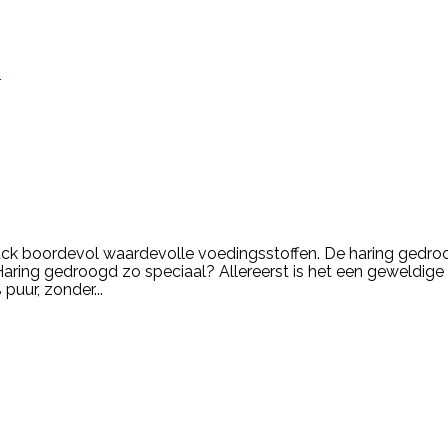
n
ack boordevol waardevolle voedingsstoffen. De haring gedro
ing gedroogd zo speciaal? Allereerst is het een geweldige op
puur, zonder...