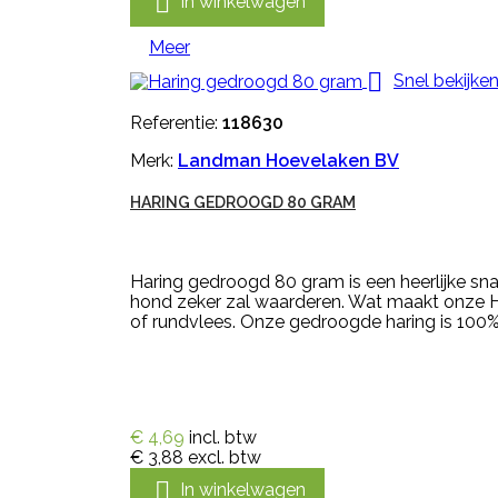

In winkelwagen
Meer

Snel bekijke
Referentie:
118630
Merk:
Landman Hoevelaken BV
HARING GEDROOGD 80 GRAM
Haring gedroogd 80 gram is een heerlijke sn
hond zeker zal waarderen. Wat maakt onze Har
of rundvlees. Onze gedroogde haring is 100% 
€ 4,69
incl. btw
€ 3,88
excl. btw

In winkelwagen