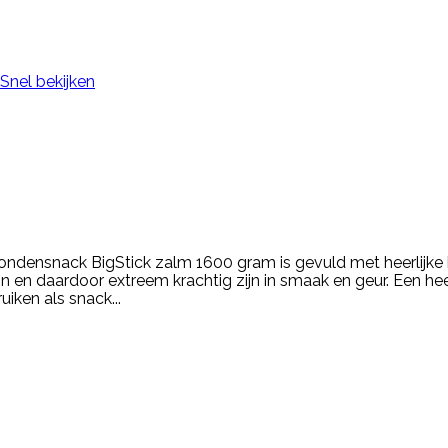
Snel bekijken
nsnack BigStick zalm 1600 gram is gevuld met heerlijke kip
jn en daardoor extreem krachtig zijn in smaak en geur. Een he
iken als snack...