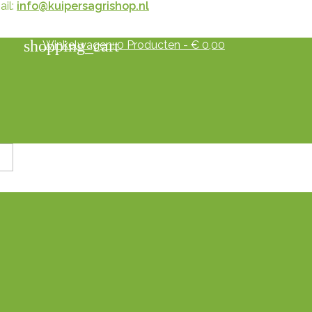
il:
info@kuipersagrishop.nl
shopping_cart
Winkelwagen:
0
Producten - € 0,00