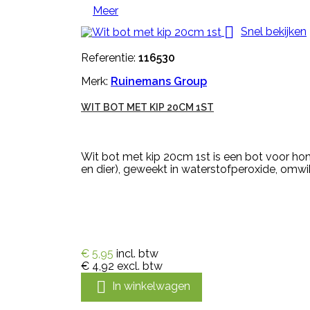
Meer

Snel bekijken
Referentie:
116530
Merk:
Ruinemans Group
WIT BOT MET KIP 20CM 1ST
Wit bot met kip 20cm 1st is een bot voor hon
en dier), geweekt in waterstofperoxide, omwi
€ 5,95
incl. btw
€ 4,92
excl. btw

In winkelwagen