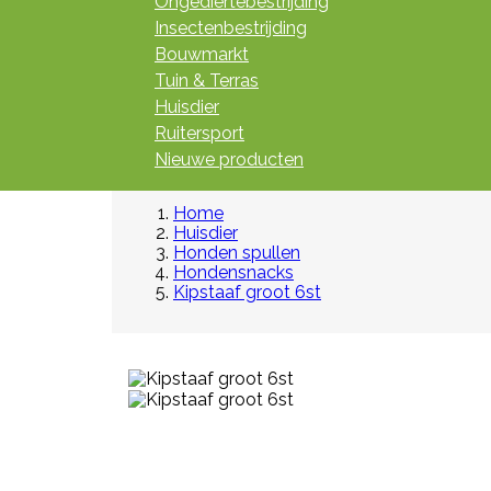
Ongediertebestrijding
Insectenbestrijding
Bouwmarkt
Tuin & Terras
Huisdier
Ruitersport
Nieuwe producten
Home
Huisdier
Honden spullen
Hondensnacks
Kipstaaf groot 6st