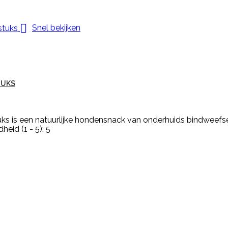

Snel bekijken
TUKS
s is een natuurlijke hondensnack van onderhuids bindweefs
eid (1 - 5): 5