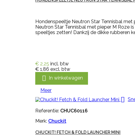
HONDENSPEELTJE NEUTRON STAR TENNISBAL M
Hondenspeeltje Neutron Star Tennisbal met p
Neutron Star Tennisbal met pieper M Roze is 
speeltjes zetten! Dankzij de dikke rubberen ke
€ 2,25
incl. btw
€ 1,86
excl. btw

In winkelwagen
Meer

Sne
Referentie:
CHUC60116
Merk:
Chuckit
CHUCKIT! FETCH & FOLD LAUNCHER MINI