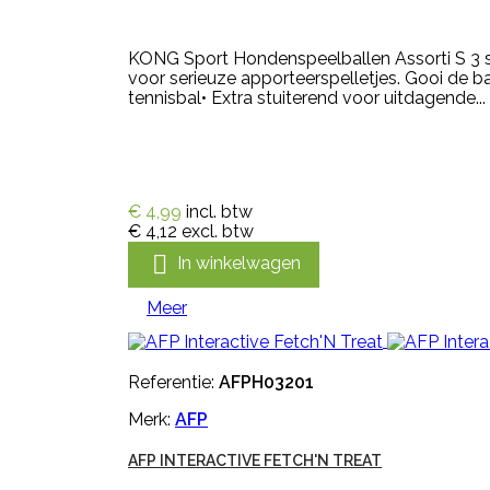
KONG Sport Hondenspeelballen Assorti S 3 stu
voor serieuze apporteerspelletjes. Gooi de ba
tennisbal• Extra stuiterend voor uitdagende...
€ 4,99
incl. btw
€ 4,12
excl. btw

In winkelwagen
Meer
Referentie:
AFPH03201
Merk:
AFP
AFP INTERACTIVE FETCH'N TREAT