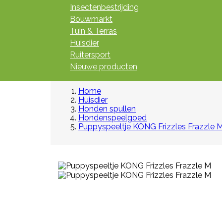
Insectenbestrijding
Bouwmarkt
Tuin & Terras
Huisdier
Ruitersport
Nieuwe producten
Home
Huisdier
Honden spullen
Hondenspeelgoed
Puppyspeeltje KONG Frizzles Frazzle 