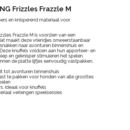
NG Frizzles Frazzle M
epers en knisperend materiaal voor
zles Frazzle M is voorzien van een
 dat maakt deze vriendjes onweerstaanbaar
 snakken naar avonturen binnenshuis en
. Deze knuffels voldoen aan hun apporteer- en
iep en geknisper stimuleren het spelen.
nnen de platte lijfjes eenvoudig vastpakken.
t tot avonturen binnenshuis
ast te pakken voor honden van alle groottes
pelen
 ideaal voor knuffels
riaal verlengen speelsessies