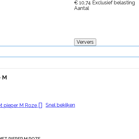
€ 10,74
Exclusief belasting
Aantal
e M

Snel bekijken