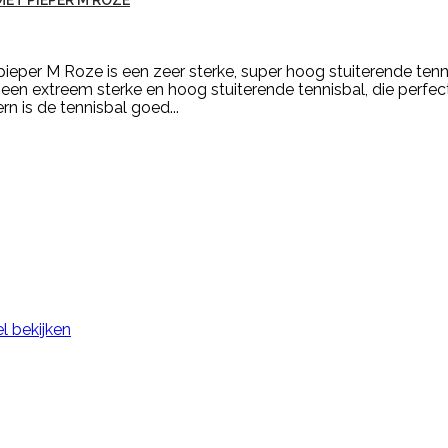
ET PIEPER M ROZE
ieper M Roze is een zeer sterke, super hoog stuiterende tenn
een extreem sterke en hoog stuiterende tennisbal, die perfec
rn is de tennisbal goed...
l bekijken