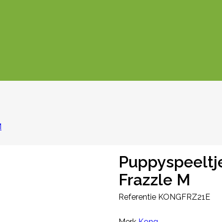
M
Puppyspeeltj
Frazzle M
Referentie
KONGFRZ21E
Merk
Kong