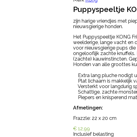
Puppyspeeltje KO
zijn harige vriendjes met pi
nieuwsgierige honden.
Het Puppyspeeltje KONG Friz
weelderige, lange vacht en
voor nieuwsgierige pups die
ongelooflijk zachte knuffels
(zachte) kauwinstincten. Gep
Honden van alle groottes ku
Extra lang pluche nodigt ui
Plat lichaam is makkelijk v
Versterkt voor langdurig s
Schattige, zachte monsters,
Piepers en knisperend mate
Afmetingen:
Frazzle: 22 x 20 cm
€ 12,99
Inclusief belasting