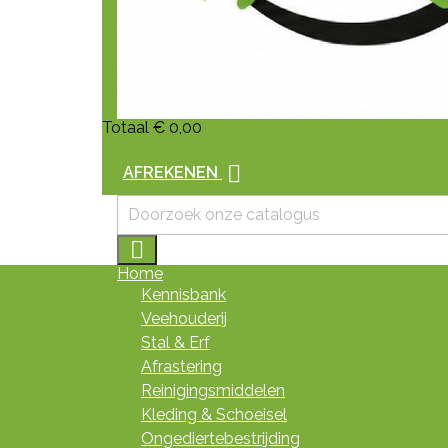
Totaal
€ 0,00

AFREKENEN

Home
Kennisbank
Veehouderij
Stal & Erf
Afrastering
Reinigingsmiddelen
Kleding & Schoeisel
Ongediertebestrijding