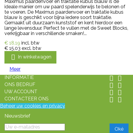
Maximus paardenvoer en traktatie kubus blauw is de
ideale manier om uw paard spelenderwijs te belonen of
te voeren. De Maximus paardenvoer en traktatie kubus
blauw is geschikt voor bijna iedere soort traktatie.
Gemaakt uit duurzaam kunststof en kent hierdoor een
lange levensduur. Perfect te vullen met de Sweet Blocks,
verkrijgbaar in verschillende smaken!...
€ 18,19
incl. btw
€ 15,03
excl. btw

In winkelwagen
Meer
INFORMATIE


ONS BEDRIJF


UW ACCOUNT


CONTACTEER ONS


Beheer uw cookies en privacy
Nieuwsbrief