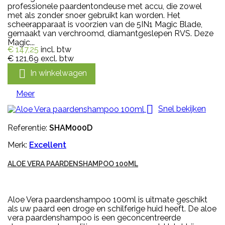
professionele paardentondeuse met accu, die zowel
met als zonder snoer gebruikt kan worden. Het
scheerapparaat is voorzien van de 5IN1 Magic Blade,
gemaakt van verchroomd, diamantgeslepen RVS. Deze
Magic...
€ 147,25
incl. btw
€ 121,69
excl. btw

In winkelwagen
Meer

Snel bekijken
Referentie:
SHAM000D
Merk:
Excellent
ALOE VERA PAARDENSHAMPOO 100ML
Aloe Vera paardenshampoo 100ml is uitmate geschikt
als uw paard een droge en schilferige huid heeft. De aloe
vera paardenshampoo is een geconcentreerde