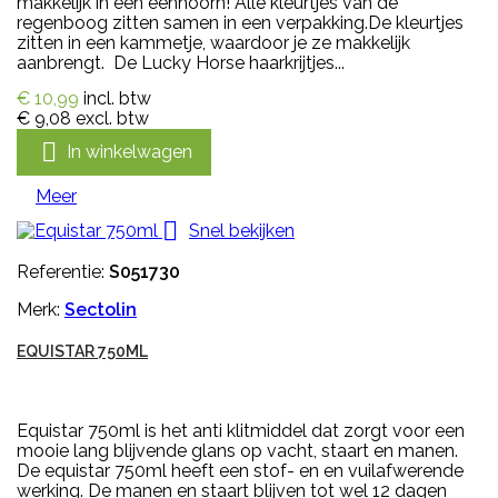
makkelijk in een eenhoorn! Alle kleurtjes van de
regenboog zitten samen in een verpakking.De kleurtjes
zitten in een kammetje, waardoor je ze makkelijk
aanbrengt. De Lucky Horse haarkrijtjes...
€ 10,99
incl. btw
€ 9,08
excl. btw

In winkelwagen
Meer

Snel bekijken
Referentie:
S051730
Merk:
Sectolin
EQUISTAR 750ML
Equistar 750ml is het anti klitmiddel dat zorgt voor een
mooie lang blijvende glans op vacht, staart en manen.
De equistar 750ml heeft een stof- en en vuilafwerende
werking. De manen en staart blijven tot wel 12 dagen