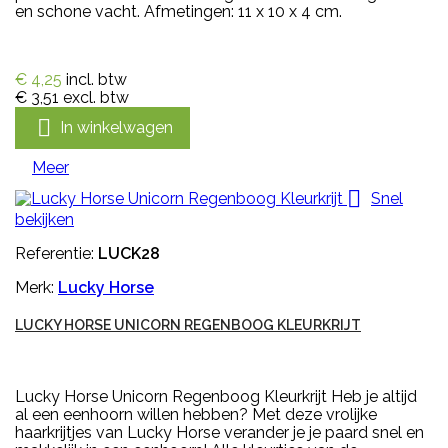
en schone vacht. Afmetingen: 11 x 10 x 4 cm.
€ 4,25
incl. btw
€ 3,51
excl. btw

In winkelwagen
Meer

Snel
bekijken
Referentie:
LUCK28
Merk:
Lucky Horse
LUCKY HORSE UNICORN REGENBOOG KLEURKRIJT
Lucky Horse Unicorn Regenboog Kleurkrijt Heb je altijd
al een eenhoorn willen hebben? Met deze vrolijke
haarkrijtjes van Lucky Horse verander je je paard snel en