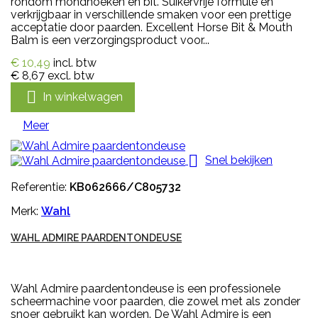
rondom mondhoeken en bit. Suikervrije formule en
verkrijgbaar in verschillende smaken voor een prettige
acceptatie door paarden. Excellent Horse Bit & Mouth
Balm is een verzorgingsproduct voor...
€ 10,49
incl. btw
€ 8,67
excl. btw

In winkelwagen
Meer

Snel bekijken
Referentie:
KB062666/C805732
Merk:
Wahl
WAHL ADMIRE PAARDENTONDEUSE
Wahl Admire paardentondeuse is een professionele
scheermachine voor paarden, die zowel met als zonder
snoer gebruikt kan worden. De Wahl Admire is een