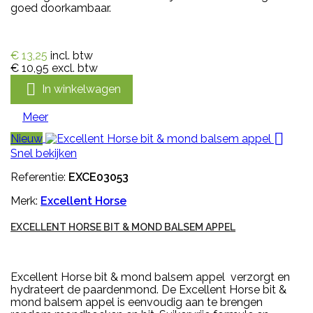
goed doorkambaar.
€ 13,25
incl. btw
€ 10,95
excl. btw

In winkelwagen
Meer

Nieuw
Snel bekijken
Referentie:
EXCE03053
Merk:
Excellent Horse
EXCELLENT HORSE BIT & MOND BALSEM APPEL
Excellent Horse bit & mond balsem appel verzorgt en
hydrateert de paardenmond. De Excellent Horse bit &
mond balsem appel is eenvoudig aan te brengen