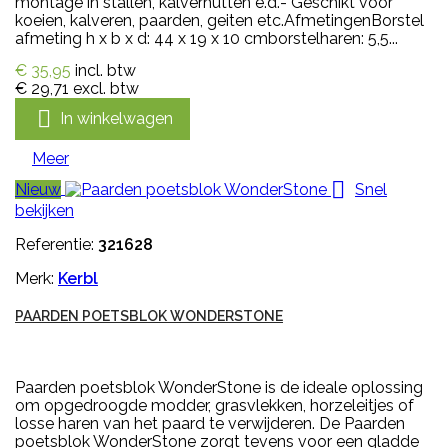
montage in stallen, kalverhutten e.d.- Geschikt voor
koeien, kalveren, paarden, geiten etc.AfmetingenBorstel
afmeting h x b x d: 44 x 19 x 10 cmborstelharen: 5,5...
€ 35,95
incl. btw
€ 29,71
excl. btw

In winkelwagen
Meer

Nieuw
Snel
bekijken
Referentie:
321628
Merk:
Kerbl
PAARDEN POETSBLOK WONDERSTONE
Paarden poetsblok WonderStone is de ideale oplossing
om opgedroogde modder, grasvlekken, horzeleitjes of
losse haren van het paard te verwijderen. De Paarden
poetsblok WonderStone zorgt tevens voor een gladde