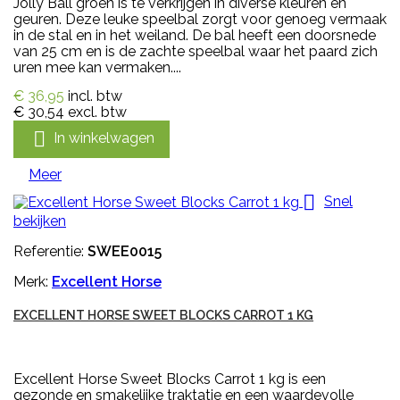
Jolly Ball groen is te verkrijgen in diverse kleuren en
geuren. Deze leuke speelbal zorgt voor genoeg vermaak
in de stal en in het weiland. De bal heeft een doorsnede
van 25 cm en is de zachte speelbal waar het paard zich
uren mee kan vermaken....
€ 36,95
incl. btw
€ 30,54
excl. btw

In winkelwagen
Meer

Snel
bekijken
Referentie:
SWEE0015
Merk:
Excellent Horse
EXCELLENT HORSE SWEET BLOCKS CARROT 1 KG
Excellent Horse Sweet Blocks Carrot 1 kg is een
gezonde en smakelijke traktatie en een waardevolle