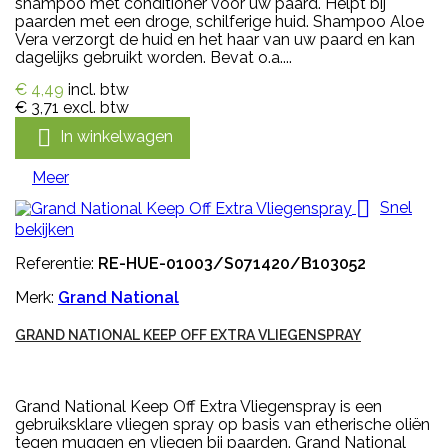
shampoo met conditioner voor uw paard. Helpt bij
paarden met een droge, schilferige huid. Shampoo Aloe
Vera verzorgt de huid en het haar van uw paard en kan
dagelijks gebruikt worden. Bevat o.a....
€ 4,49
incl. btw
€ 3,71
excl. btw

In winkelwagen
Meer

Snel
bekijken
Referentie:
RE-HUE-01003/S071420/B103052
Merk:
Grand National
GRAND NATIONAL KEEP OFF EXTRA VLIEGENSPRAY
Grand National Keep Off Extra Vliegenspray is een
gebruiksklare vliegen spray op basis van etherische oliën
tegen muggen en vliegen bij paarden. Grand National