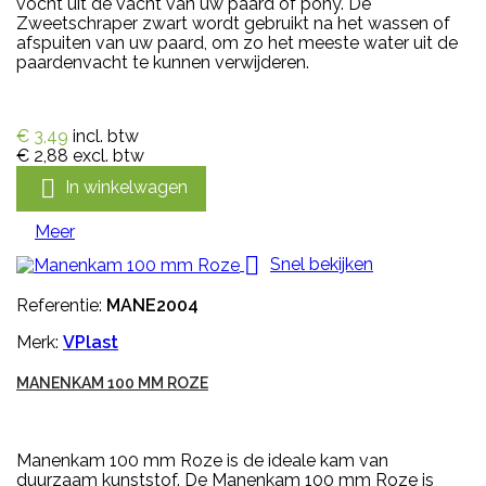
vocht uit de vacht van uw paard of pony. De
Zweetschraper zwart wordt gebruikt na het wassen of
afspuiten van uw paard, om zo het meeste water uit de
paardenvacht te kunnen verwijderen.
€ 3,49
incl. btw
€ 2,88
excl. btw

In winkelwagen
Meer

Snel bekijken
Referentie:
MANE2004
Merk:
VPlast
MANENKAM 100 MM ROZE
Manenkam 100 mm Roze is de ideale kam van
duurzaam kunststof. De Manenkam 100 mm Roze is