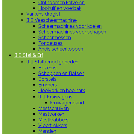
Onthoornen kalveren
Hooiruif en voerbak
Varkens drogist


Veescheermachine
Scheermachines voor koeien
Scheermachines voor schapen
Scheermessen
Tondeuses
Andis scheerkoppen


Stal & Erf


Stalbenodigdheden
Bezems
Schoppen en Batsen
Borstels
Emmers
Hooivork en hooihark


Kruiwagens
kruiwagenband
Mestschuiven
Mestvorken
Mestkrabbers
Vloertrekkers
Manden