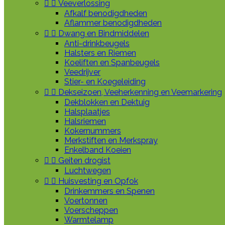


Veeverlossing
Afkalf benodigdheden
Aflammer benodigdheden


Dwang en Bindmiddelen
Anti-drinkbeugels
Halsters en Riemen
Koeliften en Spanbeugels
Veedrijver
Stier- en Koegeleiding


Dekseizoen, Veeherkenning en Veemarkering
Dekblokken en Dektuig
Halsplaatjes
Halsriemen
Kokernummers
Merkstiften en Merkspray
Enkelband Koeien


Geiten drogist
Luchtwegen


Huisvesting en Opfok
Drinkemmers en Spenen
Voertonnen
Voerscheppen
Warmtelamp