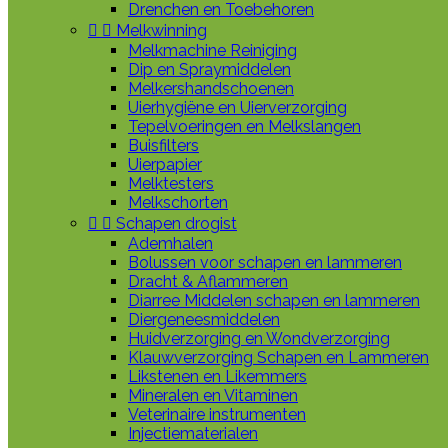
Drenchen en Toebehoren


Melkwinning
Melkmachine Reiniging
Dip en Spraymiddelen
Melkershandschoenen
Uierhygiëne en Uierverzorging
Tepelvoeringen en Melkslangen
Buisfilters
Uierpapier
Melktesters
Melkschorten


Schapen drogist
Ademhalen
Bolussen voor schapen en lammeren
Dracht & Aflammeren
Diarree Middelen schapen en lammeren
Diergeneesmiddelen
Huidverzorging en Wondverzorging
Klauwverzorging Schapen en Lammeren
Likstenen en Likemmers
Mineralen en Vitaminen
Veterinaire instrumenten
Injectiematerialen