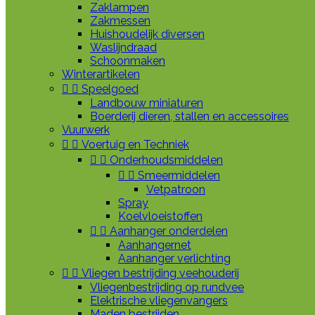
Zaklampen
Zakmessen
Huishoudelijk diversen
Waslijndraad
Schoonmaken
Winterartikelen


Speelgoed
Landbouw miniaturen
Boerderij dieren, stallen en accessoires
Vuurwerk


Voertuig en Techniek


Onderhoudsmiddelen


Smeermiddelen
Vetpatroon
Spray
Koelvloeistoffen


Aanhanger onderdelen
Aanhangernet
Aanhanger verlichting


Vliegen bestrijding veehouderij
Vliegenbestrijding op rundvee
Elektrische vliegenvangers
Maden bestrijden