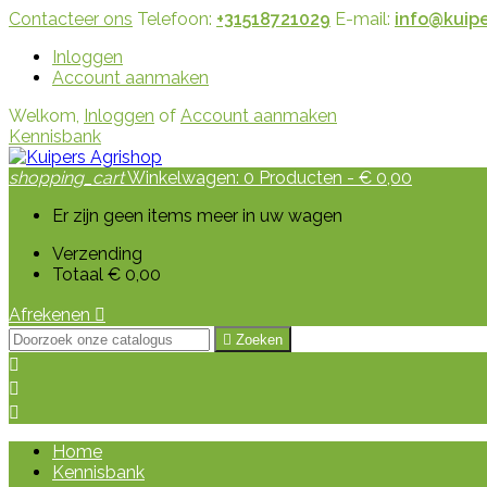
Contacteer ons
Telefoon:
+31518721029
E-mail:
info@kuipe
Inloggen
Account aanmaken
Welkom,
Inloggen
of
Account aanmaken
Kennisbank
shopping_cart
Winkelwagen:
0
Producten - € 0,00
Er zijn geen items meer in uw wagen
Verzending
Totaal
€ 0,00
Afrekenen


Zoeken



Home
Kennisbank