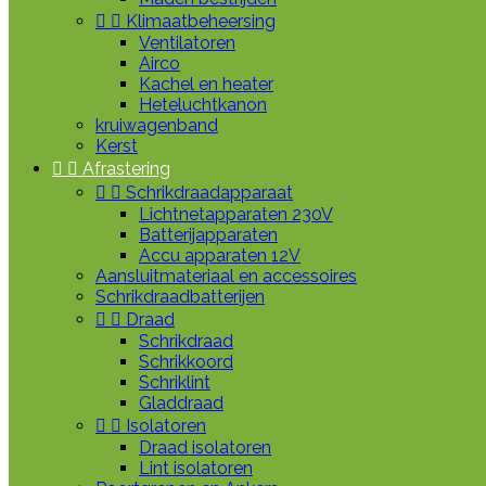


Klimaatbeheersing
Ventilatoren
Airco
Kachel en heater
Heteluchtkanon
kruiwagenband
Kerst


Afrastering


Schrikdraadapparaat
Lichtnetapparaten 230V
Batterijapparaten
Accu apparaten 12V
Aansluitmateriaal en accessoires
Schrikdraadbatterijen


Draad
Schrikdraad
Schrikkoord
Schriklint
Gladdraad


Isolatoren
Draad isolatoren
Lint isolatoren