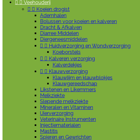


Veehouderij


Koeien drogist
Ademhalen
Bolussen voor koeien en kalveren
Dracht & Afkalven
Diarree Middelen
Diergeneesmiddelen


Huidverzorging en Wondverzorging
Koeborstels


Kalveren verzorging
Kalverdekjes


Klauwverzorging
Klauwlijm en klauwblokjes
Klauwgereedschap
Likstenen en Likemmers
Melkziekte
Slepende melkziekte
Mineralen en Vitaminen
Uierverzorging
Veterinaire Instrumenten
Injectiematerialen
Mastitis
Spieren en Gewrichten