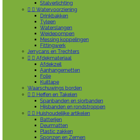
Stalverlichting


Watervoorziening
Drinkbakken
Tyleen
Waterslangen
Weidepompen
Messing koppelingen
Fittingwerk
Jerrycans en Trechters


Afdekmateriaal
Afdekzeil
Aanhangernetten
Folie
Kuiltape
Waarschuwings borden


Heffen en Takelen
Spanbanden en sjorbanden
Hijsbanden en rondstroppen


Huishoudelijke artikelen
Batterijen
Deurmatten
Plastic zakken
Sponzen en Zemen