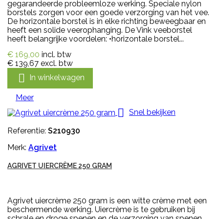
gegarandeerde probleemloze werking. Speciale nylon
borstels zorgen voor een goede verzorging van het vee.
De horizontale borstel is in elke richting beweegbaar en
heeft een solide veerophanging. De Vink veeborstel
heeft belangrijke voordelen: •horizontale borstel...
€ 169,00
incl. btw
€ 139,67
excl. btw

In winkelwagen
Meer

Snel bekijken
Referentie:
S210930
Merk:
Agrivet
AGRIVET UIERCRÈME 250 GRAM
Agrivet uiercrème 250 gram is een witte crème met een
beschermende werking. Uiercrème is te gebruiken bij
schrale en droge spenen en de verzorging van spenen