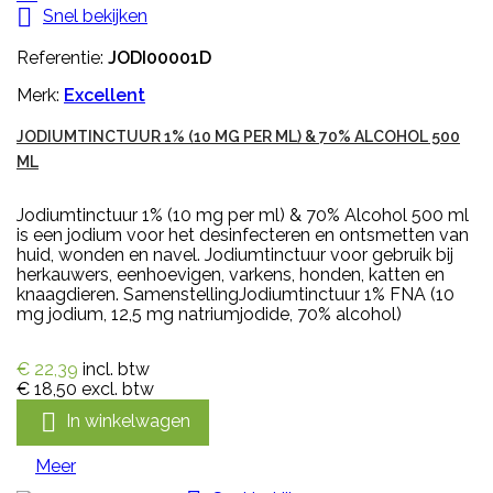

Snel bekijken
Referentie:
JODI00001D
Merk:
Excellent
JODIUMTINCTUUR 1% (10 MG PER ML) & 70% ALCOHOL 500
ML
Jodiumtinctuur 1% (10 mg per ml) & 70% Alcohol 500 ml
is een jodium voor het desinfecteren en ontsmetten van
huid, wonden en navel. Jodiumtinctuur voor gebruik bij
herkauwers, eenhoevigen, varkens, honden, katten en
knaagdieren. SamenstellingJodiumtinctuur 1% FNA (10
mg jodium, 12,5 mg natriumjodide, 70% alcohol)
€ 22,39
incl. btw
€ 18,50
excl. btw

In winkelwagen
Meer