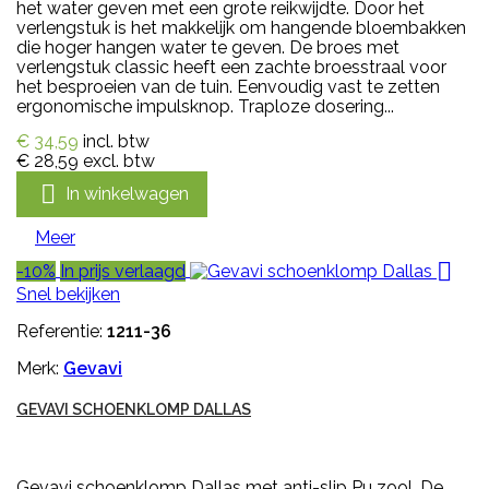
het water geven met een grote reikwijdte. Door het
verlengstuk is het makkelijk om hangende bloembakken
die hoger hangen water te geven. De broes met
verlengstuk classic heeft een zachte broesstraal voor
het besproeien van de tuin. Eenvoudig vast te zetten
ergonomische impulsknop. Traploze dosering...
€ 34,59
incl. btw
€ 28,59
excl. btw

In winkelwagen
Meer

-10%
In prijs verlaagd
Snel bekijken
Referentie:
1211-36
Merk:
Gevavi
GEVAVI SCHOENKLOMP DALLAS
Gevavi schoenklomp Dallas met anti-slip Pu zool. De