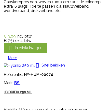
Gaaskompres non-woven 10x10 cm 100st Medicomp
extra, 6 laags, Toe te passen o.a. klauwverband,
wondverband, drukverband etc
€ 9,09
incl. btw
€ 7,51
excl. btw

In winkelwagen
Meer

Snel bekijken
Referentie:
HY-HUM-00074
Merk:
BSI
HYDRIFIX 250 ML
Hydrifix 250 ml is een extra zachte crème voor