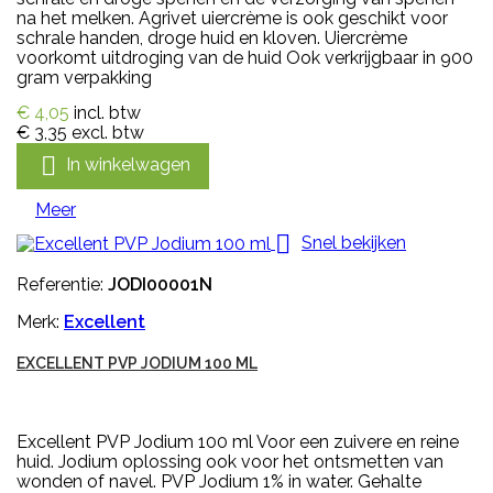
na het melken. Agrivet uiercrème is ook geschikt voor
schrale handen, droge huid en kloven. Uiercrème
voorkomt uitdroging van de huid Ook verkrijgbaar in 900
gram verpakking
€ 4,05
incl. btw
€ 3,35
excl. btw

In winkelwagen
Meer

Snel bekijken
Referentie:
JODI00001N
Merk:
Excellent
EXCELLENT PVP JODIUM 100 ML
Excellent PVP Jodium 100 ml Voor een zuivere en reine
huid. Jodium oplossing ook voor het ontsmetten van
wonden of navel. PVP Jodium 1% in water. Gehalte