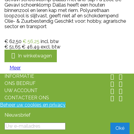
Gevavi schoenklomp Dallas heeft een houten
binnenzool en leren kap met riem. Polyurethaan
loopzool is slijtvast, geeft niet af en schokdempend
Olie- & Zuurbestendig Geschikt voor: hobby, agrarische
sector en transport
€ 62,50
€ 56,25
incl. btw
€ 51,65
€ 46,49
excl. btw

In winkelwagen
Meer
INFORMATIE


ONS BEDRIJF


UW ACCOUNT


CONTACTEER ONS


Beheer uw cookies en privacy
Nieuwsbrief