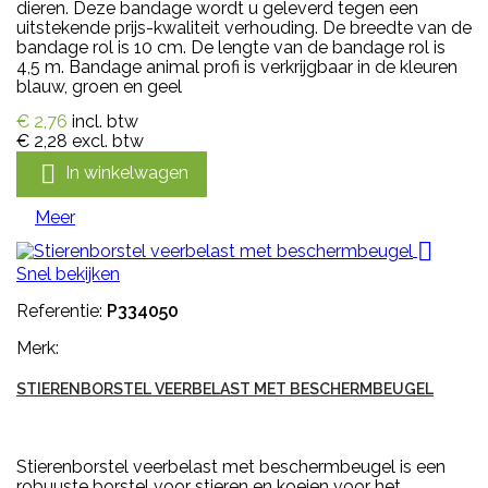
dieren. Deze bandage wordt u geleverd tegen een
uitstekende prijs-kwaliteit verhouding. De breedte van de
bandage rol is 10 cm. De lengte van de bandage rol is
4,5 m. Bandage animal profi is verkrijgbaar in de kleuren
blauw, groen en geel
€ 2,76
incl. btw
€ 2,28
excl. btw

In winkelwagen
Meer

Snel bekijken
Referentie:
P334050
Merk:
STIERENBORSTEL VEERBELAST MET BESCHERMBEUGEL
Stierenborstel veerbelast met beschermbeugel is een
robuuste borstel voor stieren en koeien voor het