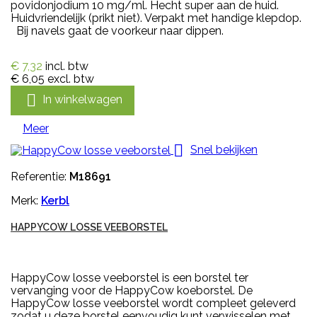
povidonjodium 10 mg/ml. Hecht super aan de huid.
Huidvriendelijk (prikt niet). Verpakt met handige klepdop.
Bij navels gaat de voorkeur naar dippen.
€ 7,32
incl. btw
€ 6,05
excl. btw

In winkelwagen
Meer

Snel bekijken
Referentie:
M18691
Merk:
Kerbl
HAPPYCOW LOSSE VEEBORSTEL
HappyCow losse veeborstel is een borstel ter
vervanging voor de HappyCow koeborstel. De
HappyCow losse veeborstel wordt compleet geleverd
zodat u deze borstel eenvoudig kunt verwisselen met