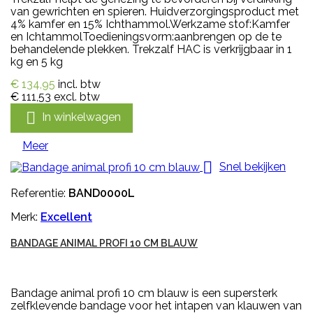
van gewrichten en spieren. Huidverzorgingsproduct met
4% kamfer en 15% Ichthammol.Werkzame stof:Kamfer
en IchtammolToedieningsvorm:aanbrengen op de te
behandelende plekken. Trekzalf HAC is verkrijgbaar in 1
kg en 5 kg
€ 134,95
incl. btw
€ 111,53
excl. btw

In winkelwagen
Meer

Snel bekijken
Referentie:
BAND0000L
Merk:
Excellent
BANDAGE ANIMAL PROFI 10 CM BLAUW
Bandage animal profi 10 cm blauw is een supersterk
zelfklevende bandage voor het intapen van klauwen van