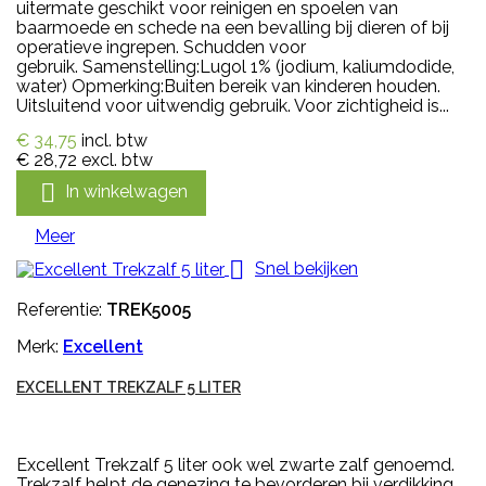
uitermate geschikt voor reinigen en spoelen van
baarmoede en schede na een bevalling bij dieren of bij
operatieve ingrepen. Schudden voor
gebruik. Samenstelling:Lugol 1% (jodium, kaliumdodide,
water) Opmerking:Buiten bereik van kinderen houden.
Uitsluitend voor uitwendig gebruik. Voor zichtigheid is...
€ 34,75
incl. btw
€ 28,72
excl. btw

In winkelwagen
Meer

Snel bekijken
Referentie:
TREK5005
Merk:
Excellent
EXCELLENT TREKZALF 5 LITER
Excellent Trekzalf 5 liter ook wel zwarte zalf genoemd.
Trekzalf helpt de genezing te bevorderen bij verdikking