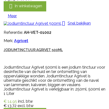

In winkelwagen
Meer

Snel bekijken
Referentie:
AH-VET-01002
Merk:
Agrivet
JODIUMTINCTUUR AGRIVET 500ML
Jodiumtinctuur Agrivet 500ml is een jodium tinctuur voor
desinfectie van de huid en ter ontsmetting van
oppervlakkige wonden. Jodiumtinctuur Agrivet is
uitermate geschikt voor de ontsmetting van de navel
van lammeren, kalveren, biggen en veulens
Jodiumtinctuur Agrivet is verkrijgbaar in: 250ml, 500ml en
1 Liter
€ 14,95
incl. btw
€ 13,72
excl. btw