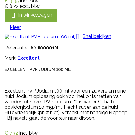
€ 9,95
incl. btw
€ 8,22
excl. btw

In winkelwagen
Meer

Snel bekijken
Referentie:
JODI00001N
Merk:
Excellent
EXCELLENT PVP JODIUM 100 ML
Excellent PVP Jodium 100 ml Voor een zuivere en reine
huid. Jodium oplossing ook voor het ontsmetten van
wonden of navel. PVP Jodium 1% in water. Gehalte
povidonjodium 10 mg/ml. Hecht super aan de huid.
Huidvriendelijk (prikt niet). Verpakt met handige klepdop.
Bij navels gaat de voorkeur naar dippen.
€ 7,32
incl. btw