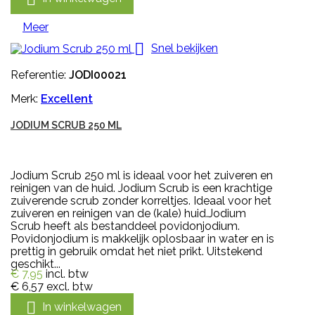
Meer

Snel bekijken
Referentie:
JODI00021
Merk:
Excellent
JODIUM SCRUB 250 ML
Jodium Scrub 250 ml is ideaal voor het zuiveren en
reinigen van de huid. Jodium Scrub is een krachtige
zuiverende scrub zonder korreltjes. Ideaal voor het
zuiveren en reinigen van de (kale) huid.Jodium
Scrub heeft als bestanddeel povidonjodium.
Povidonjodium is makkelijk oplosbaar in water en is
prettig in gebruik omdat het niet prikt. Uitstekend
geschikt...
€ 7,95
incl. btw
€ 6,57
excl. btw

In winkelwagen