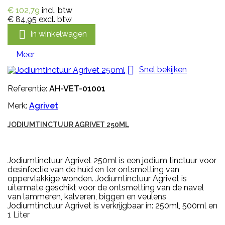
€ 102,79
incl. btw
€ 84,95
excl. btw

In winkelwagen
Meer

Snel bekijken
Referentie:
AH-VET-01001
Merk:
Agrivet
JODIUMTINCTUUR AGRIVET 250ML
Jodiumtinctuur Agrivet 250ml is een jodium tinctuur voor
desinfectie van de huid en ter ontsmetting van
oppervlakkige wonden. Jodiumtinctuur Agrivet is
uitermate geschikt voor de ontsmetting van de navel
van lammeren, kalveren, biggen en veulens
Jodiumtinctuur Agrivet is verkrijgbaar in: 250ml, 500ml en
1 Liter