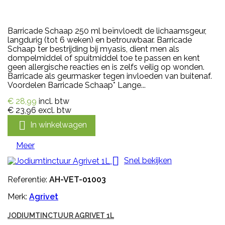
Barricade Schaap 250 ml beïnvloedt de lichaamsgeur,
langdurig (tot 6 weken) en betrouwbaar. Barricade
Schaap ter bestrijding bij myasis, dient men als
dompelmiddel of spuitmiddel toe te passen en kent
geen allergische reacties en is zelfs veilig op wonden.
Barricade als geurmasker tegen invloeden van buitenaf.
Voordelen Barricade Schaap* Lange...
€ 28,99
incl. btw
€ 23,96
excl. btw

In winkelwagen
Meer

Snel bekijken
Referentie:
AH-VET-01003
Merk:
Agrivet
JODIUMTINCTUUR AGRIVET 1L