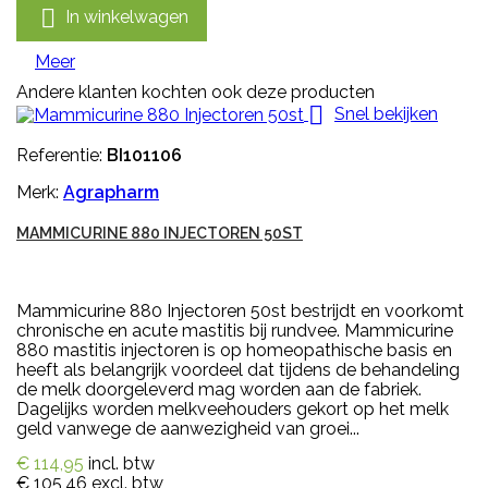

In winkelwagen
Meer
Andere klanten kochten ook deze producten

Snel bekijken
Referentie:
BI101106
Merk:
Agrapharm
MAMMICURINE 880 INJECTOREN 50ST
Mammicurine 880 Injectoren 50st bestrijdt en voorkomt
chronische en acute mastitis bij rundvee. Mammicurine
880 mastitis injectoren is op homeopathische basis en
heeft als belangrijk voordeel dat tijdens de behandeling
de melk doorgeleverd mag worden aan de fabriek.
Dagelijks worden melkveehouders gekort op het melk
geld vanwege de aanwezigheid van groei...
€ 114,95
incl. btw
€ 105,46
excl. btw