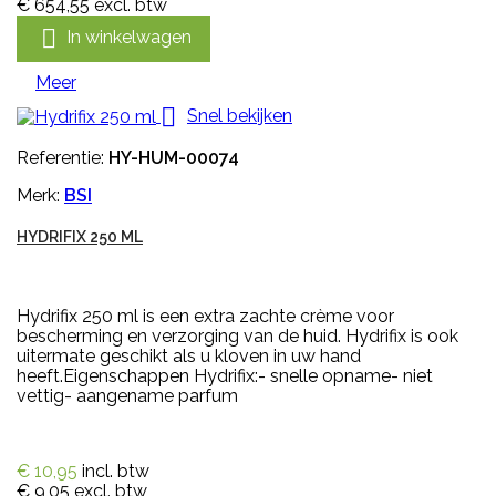
€ 654,55
excl. btw

In winkelwagen
Meer

Snel bekijken
Referentie:
HY-HUM-00074
Merk:
BSI
HYDRIFIX 250 ML
Hydrifix 250 ml is een extra zachte crème voor
bescherming en verzorging van de huid. Hydrifix is ook
uitermate geschikt als u kloven in uw hand
heeft.Eigenschappen Hydrifix:- snelle opname- niet
vettig- aangename parfum
€ 10,95
incl. btw
€ 9,05
excl. btw