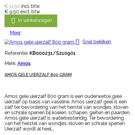
€ 11,50
incl. btw
€ 9,50
excl. btw

In winkelwagen
Meer

Snel bekijken
Referentie:
KB000231/S210901
Merk:
Amos
AMOS GELE UIERZALF 800 GRAM
Amos gele uierzalf 800 gram is een ouderwetse gele
uierzalf op basis van vaseline. Amos uierzalf geel is een
zalf ter bevordering van het herstel van wondjes, kloven
en schrale spenen bij koeien, schapen, geiten en paarden.
Amos gele uierzalf is waterbestendig. Ter bevordering
van het herstel van wondjes, kloven en schrale spenen
Uierzalf wordt al heel...