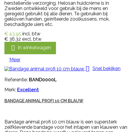
herstellende verzorging. Helosan huidcrème is in
Zweden ontwikkeld voor gebruik bij de mens en
geregeld gebruikt bij alle dieren. Te gebruiken bij
gekloven handen, geïrriteerde zoolkussens, mok,
beschadigde uiers etc.
€ 43,95
incl. btw
€ 36,32
excl. btw

In winkelwagen
Meer

Snel bekijken
Referentie:
BAND0000L
Merk:
Excellent
BANDAGE ANIMAL PROFI 10 CM BLAUW
Bandage animal profi 10 cm blauw is een supersterk
zelfklevende bandage voor het intapen van klauwen van