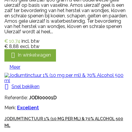
uierzalf op basis van vaseline. Amos uierzalf geel is een
zalf ter bevordering van het herstel van wondjes, kloven
en schrale spenen bij koeien, schapen, geiten en paarden.
Amos gele uierzalf is waterbestendig. Ter bevordering
van het herstel van wondjes, kloven en schrale spenen
Uierzalf wordt al heel...
€ 10,74
incl. btw
€ 8,88
excl. btw

In winkelwagen
Meer

Snel bekijken
Referentie:
JODI00001D
Merk:
Excellent
JODIUMTINCTUUR 1% (10 MG PER ML) & 70% ALCOHOL 500
ML