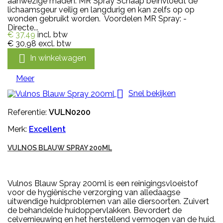
aanwezige maden. MR Spray Schaap beïnvloedt de
lichaamsgeur veilig en langdurig en kan zelfs op op
wonden gebruikt worden. Voordelen MR Spray: -
Directe...
€ 37,49
incl. btw
€ 30,98
excl. btw

In winkelwagen
Meer

Snel bekijken
Referentie:
VULN0200
Merk:
Excellent
VULNOS BLAUW SPRAY 200ML
Vulnos Blauw Spray 200ml is een reinigingsvloeistof
voor de hygiënische verzorging van alledaagse
uitwendige huidproblemen van alle diersoorten. Zuivert
de behandelde huidoppervlakken. Bevordert de
celvernieuwing en het herstellend vermogen van de huid.