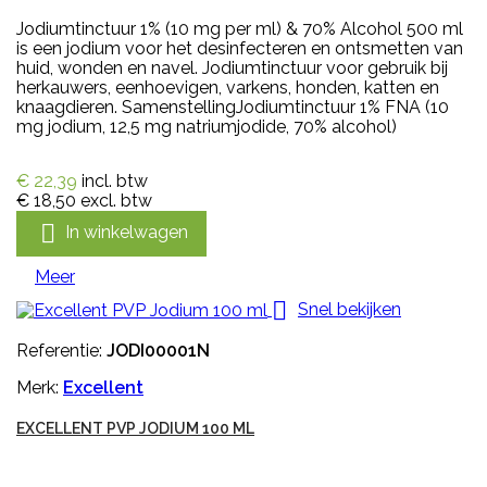
Jodiumtinctuur 1% (10 mg per ml) & 70% Alcohol 500 ml
is een jodium voor het desinfecteren en ontsmetten van
huid, wonden en navel. Jodiumtinctuur voor gebruik bij
herkauwers, eenhoevigen, varkens, honden, katten en
knaagdieren. SamenstellingJodiumtinctuur 1% FNA (10
mg jodium, 12,5 mg natriumjodide, 70% alcohol)
€ 22,39
incl. btw
€ 18,50
excl. btw

In winkelwagen
Meer

Snel bekijken
Referentie:
JODI00001N
Merk:
Excellent
EXCELLENT PVP JODIUM 100 ML