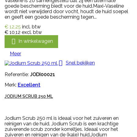
Vaseline is zo samengesteld dat zij een uitermate
goede bescherming biedt voor de huid.Maxi-Vaseline
wordt niet verwijderd door vocht, houdt de huid soepel
en geeft een goede bescherming tegen...
€ 12,25
incl. btw
€ 10,12
excl. btw

In winkelwagen
Meer

Snel bekijken
Referentie:
JODI00021
Merk:
Excellent
JODIUM SCRUB 250 ML
Jodium Scrub 250 ml is ideaal voor het zuiveren en
reinigen van de huid. Jodium Scrub is een krachtige
zuiverende scrub zonder korreltjes. Ideaal voor het
zuiveren en reinigen van de (kale) huid.Jodium