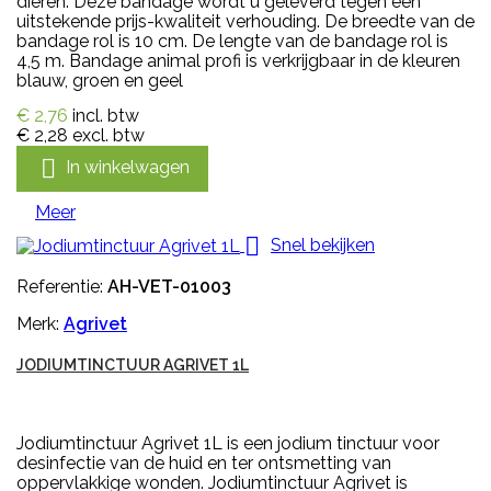
dieren. Deze bandage wordt u geleverd tegen een
uitstekende prijs-kwaliteit verhouding. De breedte van de
bandage rol is 10 cm. De lengte van de bandage rol is
4,5 m. Bandage animal profi is verkrijgbaar in de kleuren
blauw, groen en geel
€ 2,76
incl. btw
€ 2,28
excl. btw

In winkelwagen
Meer

Snel bekijken
Referentie:
AH-VET-01003
Merk:
Agrivet
JODIUMTINCTUUR AGRIVET 1L
Jodiumtinctuur Agrivet 1L is een jodium tinctuur voor
desinfectie van de huid en ter ontsmetting van
oppervlakkige wonden. Jodiumtinctuur Agrivet is