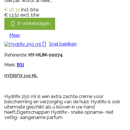
Uierzalf wordt al heel...
€ 16,35
incl. btw
€ 13,51
excl. btw

In winkelwagen
Meer

Snel bekijken
Referentie:
HY-HUM-00074
Merk:
BSI
HYDRIFIX 250 ML
Hydrifix 250 ml is een extra zachte crème voor
bescherming en verzorging van de huid. Hydrifix is ook
uitermate geschikt als u kloven in uw hand
heeft.Eigenschappen Hydrifix:- snelle opname- niet
vettig- aangename parfum