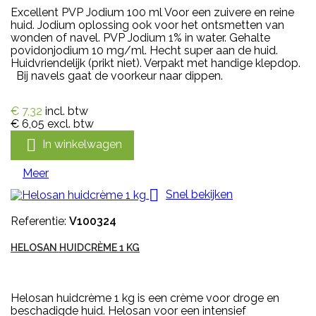
Excellent PVP Jodium 100 ml Voor een zuivere en reine
huid. Jodium oplossing ook voor het ontsmetten van
wonden of navel. PVP Jodium 1% in water. Gehalte
povidonjodium 10 mg/ml. Hecht super aan de huid.
Huidvriendelijk (prikt niet). Verpakt met handige klepdop.
Bij navels gaat de voorkeur naar dippen.
€ 7,32
incl. btw
€ 6,05
excl. btw

In winkelwagen
Meer

Snel bekijken
Referentie:
V100324
HELOSAN HUIDCRÈME 1 KG
Helosan huidcrème 1 kg is een crème voor droge en
beschadigde huid. Helosan voor een intensief