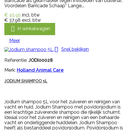
Barricade als geurmasker tegen invloeden van buitenaf.
Voordelen Barricade Schaap* Lange...
€ 45,95
incl. btw
€ 37,98
excl. btw

In winkelwagen
Meer

Snel bekijken
Referentie:
JODI00028
Merk:
Holland Animal Care
JODIUM SHAMPOO 5L
Jodium shampoo 5L voor het zuiveren en reinigen van
vacht en huid. Jodium Shampoo met povidonjodium is
een krachtige zuiverende shampoo die rijkelijk schuimt.
Ideaal voor het zuiveren en reinigen van een behaarde
vacht en onderliggende huiddelen. Jodium Shampoo
heeft als bestanddeel povidonjodium. Povidonjodium is