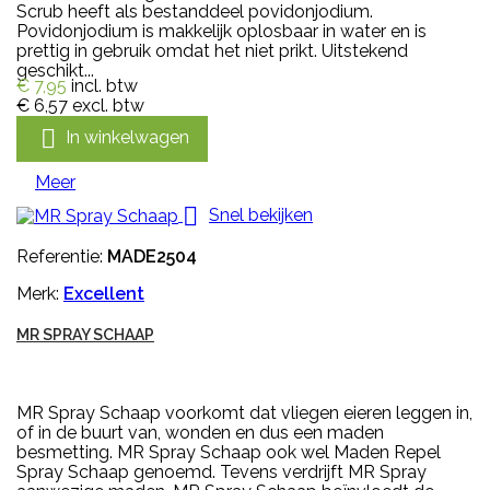
Scrub heeft als bestanddeel povidonjodium.
Povidonjodium is makkelijk oplosbaar in water en is
prettig in gebruik omdat het niet prikt. Uitstekend
geschikt...
€ 7,95
incl. btw
€ 6,57
excl. btw

In winkelwagen
Meer

Snel bekijken
Referentie:
MADE2504
Merk:
Excellent
MR SPRAY SCHAAP
MR Spray Schaap voorkomt dat vliegen eieren leggen in,
of in de buurt van, wonden en dus een maden
besmetting. MR Spray Schaap ook wel Maden Repel
Spray Schaap genoemd. Tevens verdrijft MR Spray