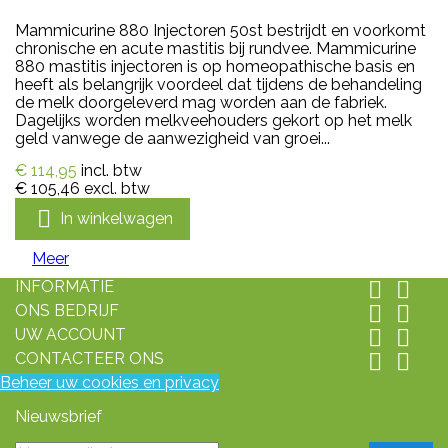
Mammicurine 880 Injectoren 50st bestrijdt en voorkomt
chronische en acute mastitis bij rundvee. Mammicurine
880 mastitis injectoren is op homeopathische basis en
heeft als belangrijk voordeel dat tijdens de behandeling
de melk doorgeleverd mag worden aan de fabriek.
Dagelijks worden melkveehouders gekort op het melk
geld vanwege de aanwezigheid van groei...
€ 114,95
incl. btw
€ 105,46
excl. btw

In winkelwagen
Meer
INFORMATIE


ONS BEDRIJF


UW ACCOUNT


CONTACTEER ONS


Beheer uw cookies en privacy
Nieuwsbrief