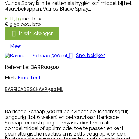
Vulnos Spray is in te zetten als hygiënisch middel bij het
klauwbekappen. Vulnos Blauw Spray...
€ 11,49
incl. btw
€ 9,50
excl. btw

In winkelwagen
Meer

Snel bekijken
Referentie:
BARR00500
Merk:
Excellent
BARRICADE SCHAAP 500 ML
Barricade Schaap 500 ml beïnvloedt de lichaamsgeur,
langdurig (tot 6 weken) en betrouwbaar. Barricade
Schaap ter bestrijding bij myasis, dient men als
dompelmiddel of spuitmiddel toe te passen en kent
geen allergische reacties en is zelfs veilig op wonden.