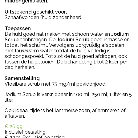
huidongemakken.
Uitstekend geschikt voor:
Schaafwonden (huid zonder haar).
Toepassen
De huid goed nat maken met schoon water en
Jodium
Scrub
aanbrengen. De
Jodium Scrub
goed inmasseren
totdat het schuimt. Vervolgens zorgvuldig afspoelen
met lauwwarm water totdat de huid volledig is
schoongespoeld. Tot slot de huid goed afdrogen, ook
tussen de huidplooien. De behandeling 1 tot 2 keer per
dag herhalen.
Samenstelling
Vloeibare scrub met 75 mg/ml povidonjood.
Jodium Scrub is verkrijgbaar in 100 ml, 250 ml, 1 liter en 5
liter.
Ook ideaal tijdens het lammerseizoen, aflammeren of
afkalven.
€ 26,99
Inclusief belasting
€ 22,31
Exclusief belasting