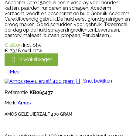
Acederm Care 150ml is een huidspray voor honden,
katten, paarden, runderen en schapen. Acederm
verzacht, voedt en beschermt de huid.Gebruik Acederm
Care:Uitwendig gebruik.De huid eerst grondig reinigen en
droog maken. Goed schudden voor gebruik. Tweemaal
per dag op de huid sprayen.IngrediëntenLevertraan,
castorylmaleaat, butaan, propaan, Perubalsem,...
€ 28,05
incl. btw
€ 23,18
excl. btw

In winkelwagen
Meer

Snel bekijken
Referentie:
KB065437
Merk:
Amos
AMOS GELE UIERZALF 400 GRAM
Amos gele uierzalf 400 gram is een ouderwetse gele