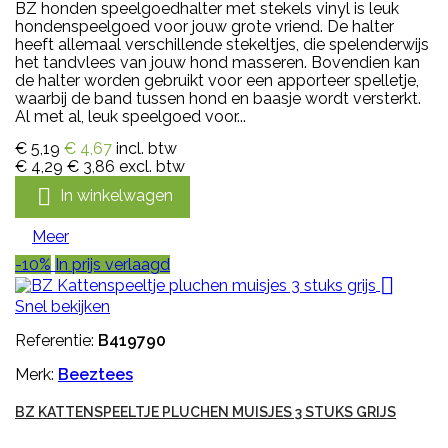
BZ honden speelgoedhalter met stekels vinyl is leuk
hondenspeelgoed voor jouw grote vriend. De halter
heeft allemaal verschillende stekeltjes, die spelenderwijs
het tandvlees van jouw hond masseren. Bovendien kan
de halter worden gebruikt voor een apporteer spelletje,
waarbij de band tussen hond en baasje wordt versterkt.
Al met al, leuk speelgoed voor...
€ 5,19
€ 4,67
incl. btw
€ 4,29
€ 3,86
excl. btw

In winkelwagen
Meer
-10%
In prijs verlaagd

Snel bekijken
Referentie:
B419790
Merk:
Beeztees
BZ KATTENSPEELTJE PLUCHEN MUISJES 3 STUKS GRIJS