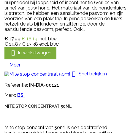
hulpmiddel bij loopsheid of incontinentie (verlies van
urine) van jouw hond. Het materiaal van de hondenluiers
is stretch, ze hebben een aansluitende pasvorm en zijn
voorzien van een plakstrip. In principe werken de luiers
hetzelfde als bij kinderen en zitten ze, door de
aansluitende pasvorm, perfect. Ook...
€ 17,99
€ 16,19
incl. btw
€ 14,87
€ 13,38
excl. btw

In winkelwagen
Meer

Snel bekijken
Referentie:
IN-DIA-00121
Merk:
BSI
MITE STOP CONCENTRAAT 50ML
Mite stop concentraat 50ml is een doeltreffend
bestrijdingsmiddel tegen rode bloedluizen, mijten,