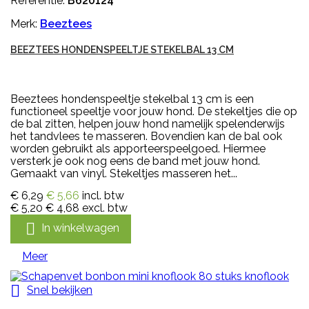
Referentie:
B620124
Merk:
Beeztees
BEEZTEES HONDENSPEELTJE STEKELBAL 13 CM
Beeztees hondenspeeltje stekelbal 13 cm is een
functioneel speeltje voor jouw hond. De stekeltjes die op
de bal zitten, helpen jouw hond namelijk spelenderwijs
het tandvlees te masseren. Bovendien kan de bal ook
worden gebruikt als apporteerspeelgoed. Hiermee
versterk je ook nog eens de band met jouw hond.
Gemaakt van vinyl. Stekeltjes masseren het...
€ 6,29
€ 5,66
incl. btw
€ 5,20
€ 4,68
excl. btw

In winkelwagen
Meer

Snel bekijken