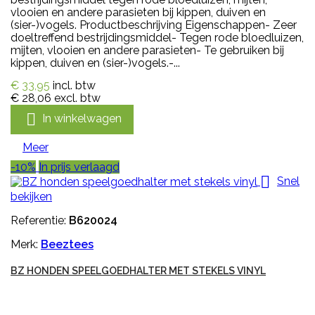
vlooien en andere parasieten bij kippen, duiven en
(sier-)vogels. Productbeschrijving Eigenschappen- Zeer
doeltreffend bestrijdingsmiddel- Tegen rode bloedluizen,
mijten, vlooien en andere parasieten- Te gebruiken bij
kippen, duiven en (sier-)vogels.-...
€ 33,95
incl. btw
€ 28,06
excl. btw

In winkelwagen
Meer
-10%
In prijs verlaagd

Snel
bekijken
Referentie:
B620024
Merk:
Beeztees
BZ HONDEN SPEELGOEDHALTER MET STEKELS VINYL