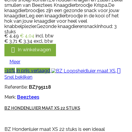
smullen van Beeztees Knaagdierbroodje Krispa.De
knaagdierbroodjes zijn een gezonde snack voor jouw
knaagdier.Leg een knaagdierbroodje in de kooi of het
hok van jouw knaagdier voor heel veel
knabbelplezier.Gezonde knaagdierensnackInhoud: 3
stuks
€ 4,49
€ 4,04
incl. btw
€ 3,71
€ 3,34
excl. btw

In winkelwagen
Meer

-10%
In prijs verlaagd
Snel bekijken
Referentie:
BZ795118
Merk:
Beeztees
BZ HONDENLUIER MAAT XS 22 STUKS
BZ Hondenluier maat XS 22 stuks is een ideaal