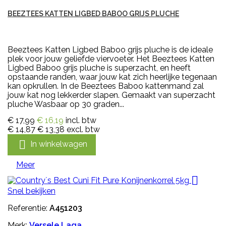
BEEZTEES KATTEN LIGBED BABOO GRIJS PLUCHE
Beeztees Katten Ligbed Baboo grijs pluche is de ideale
plek voor jouw geliefde viervoeter. Het Beeztees Katten
Ligbed Baboo grijs pluche is superzacht, en heeft
opstaande randen, waar jouw kat zich heerlijke tegenaan
kan opkrullen. In de Beeztees Baboo kattenmand zal
jouw kat nog lekkerder slapen. Gemaakt van superzacht
pluche Wasbaar op 30 graden...
€ 17,99
€ 16,19
incl. btw
€ 14,87
€ 13,38
excl. btw

In winkelwagen
Meer

Snel bekijken
Referentie:
A451203
Merk:
Versele Laga