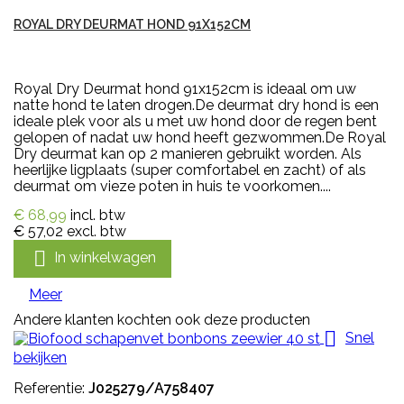
ROYAL DRY DEURMAT HOND 91X152CM
Royal Dry Deurmat hond 91x152cm is ideaal om uw
natte hond te laten drogen.De deurmat dry hond is een
ideale plek voor als u met uw hond door de regen bent
gelopen of nadat uw hond heeft gezwommen.De Royal
Dry deurmat kan op 2 manieren gebruikt worden. Als
heerlijke ligplaats (super comfortabel en zacht) of als
deurmat om vieze poten in huis te voorkomen....
€ 68,99
incl. btw
€ 57,02
excl. btw

In winkelwagen
Meer
Andere klanten kochten ook deze producten

Snel
bekijken
Referentie:
J025279/A758407