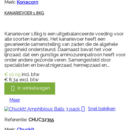
Merk:
Konacorn
KANARIEVOER 1.8KG
Kanarievoer 1.8kg is een uitgebalanceerde voeding voor
alle soorten kanaries. Het kanarievoer heeft een
gevarieerde samenstelling van zaden die de algehele
gezonheid ondersteund. Daarnaast bevat het voer
lijnzaad, dat een gunstige aminozurenpatroon heeft voor
onder andere gezonde veren. Samengesteld door
specialisten en bevat:nigerzaad, hennepzaad en...
€ 10,09
incl. btw
€ 8,34
excl. btw

In winkelwagen
Meer

Snel bekijken
Referentie:
CHUC32355
Merk:
Chuckit