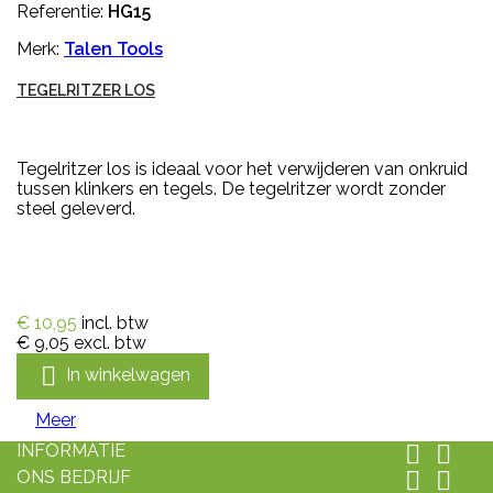
Referentie:
HG15
Merk:
Talen Tools
TEGELRITZER LOS
Tegelritzer los is ideaal voor het verwijderen van onkruid
tussen klinkers en tegels. De tegelritzer wordt zonder
steel geleverd.
€ 10,95
incl. btw
€ 9,05
excl. btw

In winkelwagen
Meer
INFORMATIE


ONS BEDRIJF

