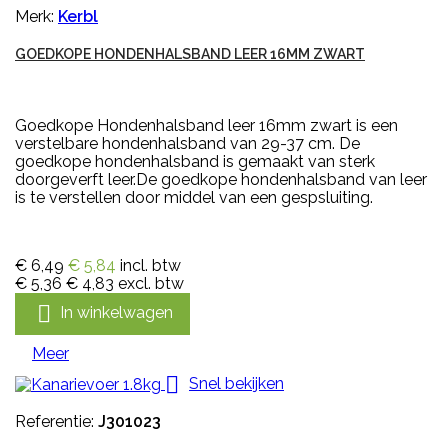
Merk:
Kerbl
GOEDKOPE HONDENHALSBAND LEER 16MM ZWART
Goedkope Hondenhalsband leer 16mm zwart is een
verstelbare hondenhalsband van 29-37 cm. De
goedkope hondenhalsband is gemaakt van sterk
doorgeverft leer.De goedkope hondenhalsband van leer
is te verstellen door middel van een gespsluiting.
€ 6,49
€ 5,84
incl. btw
€ 5,36
€ 4,83
excl. btw

In winkelwagen
Meer

Snel bekijken
Referentie:
J301023