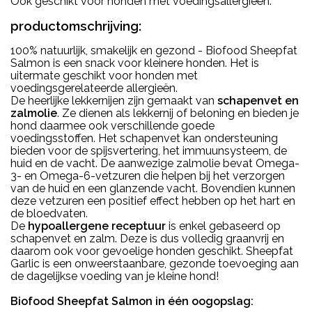
Ook geschikt voor honden met voedingsallergieën.
productomschrijving:
100% natuurlijk, smakelijk en gezond - Biofood Sheepfat
Salmon is een snack voor kleinere honden. Het is
uitermate geschikt voor honden met
voedingsgerelateerde allergieën.
De heerlijke lekkernijen zijn gemaakt van
schapenvet en
zalmolie
. Ze dienen als lekkernij of beloning en bieden je
hond daarmee ook verschillende goede
voedingsstoffen. Het schapenvet kan ondersteuning
bieden voor de spijsvertering, het immuunsysteem, de
huid en de vacht. De aanwezige zalmolie bevat Omega-
3- en Omega-6-vetzuren die helpen bij het verzorgen
van de huid en een glanzende vacht. Bovendien kunnen
deze vetzuren een positief effect hebben op het hart en
de bloedvaten.
De
hypoallergene receptuur
is enkel gebaseerd op
schapenvet en zalm. Deze is dus volledig graanvrij en
daarom ook voor gevoelige honden geschikt. Sheepfat
Garlic is een onweerstaanbare, gezonde toevoeging aan
de dagelijkse voeding van je kleine hond!
Biofood Sheepfat Salmon in één oogopslag: