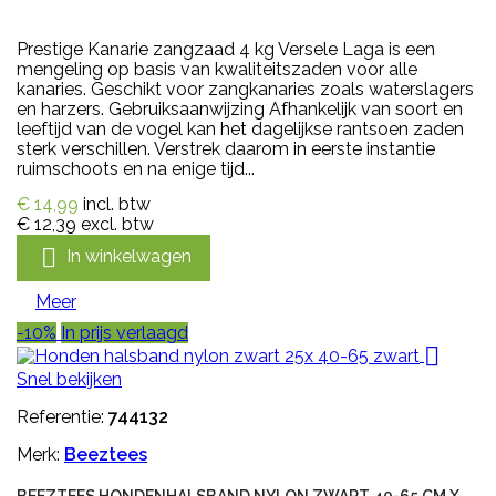
Prestige Kanarie zangzaad 4 kg Versele Laga is een
mengeling op basis van kwaliteitszaden voor alle
kanaries. Geschikt voor zangkanaries zoals waterslagers
en harzers. Gebruiksaanwijzing Afhankelijk van soort en
leeftijd van de vogel kan het dagelijkse rantsoen zaden
sterk verschillen. Verstrek daarom in eerste instantie
ruimschoots en na enige tijd...
€ 14,99
incl. btw
€ 12,39
excl. btw

In winkelwagen
Meer
-10%
In prijs verlaagd

Snel bekijken
Referentie:
744132
Merk:
Beeztees
BEEZTEES HONDENHALSBAND NYLON ZWART 40-65 CM X