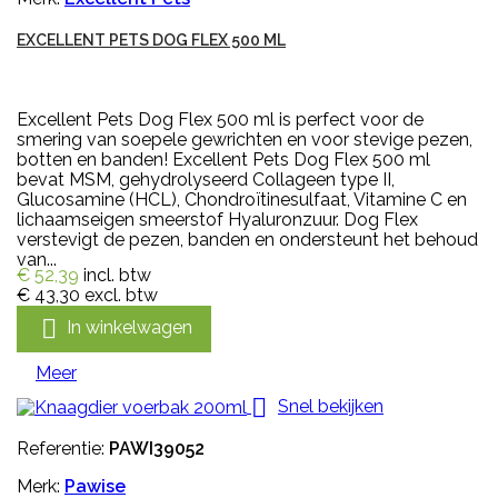
EXCELLENT PETS DOG FLEX 500 ML
Excellent Pets Dog Flex 500 ml is perfect voor de
smering van soepele gewrichten en voor stevige pezen,
botten en banden! Excellent Pets Dog Flex 500 ml
bevat MSM, gehydrolyseerd Collageen type II,
Glucosamine (HCL), Chondroïtinesulfaat, Vitamine C en
lichaamseigen smeerstof Hyaluronzuur. Dog Flex
verstevigt de pezen, banden en ondersteunt het behoud
van...
€ 52,39
incl. btw
€ 43,30
excl. btw

In winkelwagen
Meer

Snel bekijken
Referentie:
PAWI39052
Merk:
Pawise