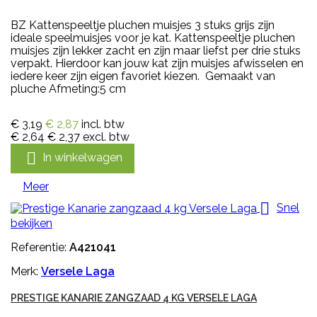
BZ Kattenspeeltje pluchen muisjes 3 stuks grijs zijn
ideale speelmuisjes voor je kat. Kattenspeeltje pluchen
muisjes zijn lekker zacht en zijn maar liefst per drie stuks
verpakt. Hierdoor kan jouw kat zijn muisjes afwisselen en
iedere keer zijn eigen favoriet kiezen. Gemaakt van
pluche Afmeting:5 cm
€ 3,19
€ 2,87
incl. btw
€ 2,64
€ 2,37
excl. btw

In winkelwagen
Meer

Snel
bekijken
Referentie:
A421041
Merk:
Versele Laga
PRESTIGE KANARIE ZANGZAAD 4 KG VERSELE LAGA