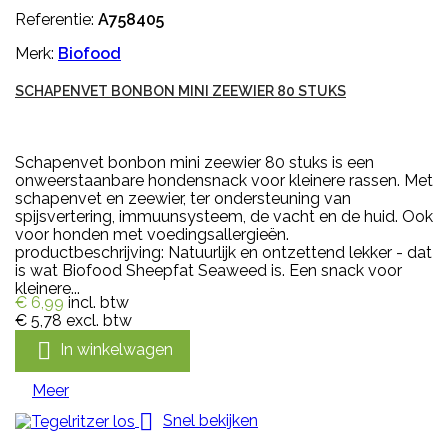
Referentie:
A758405
Merk:
Biofood
SCHAPENVET BONBON MINI ZEEWIER 80 STUKS
Schapenvet bonbon mini zeewier 80 stuks is een
onweerstaanbare hondensnack voor kleinere rassen. Met
schapenvet en zeewier, ter ondersteuning van
spijsvertering, immuunsysteem, de vacht en de huid. Ook
voor honden met voedingsallergieën.
productbeschrijving: Natuurlijk en ontzettend lekker - dat
is wat Biofood Sheepfat Seaweed is. Een snack voor
kleinere...
€ 6,99
incl. btw
€ 5,78
excl. btw

In winkelwagen
Meer

Snel bekijken