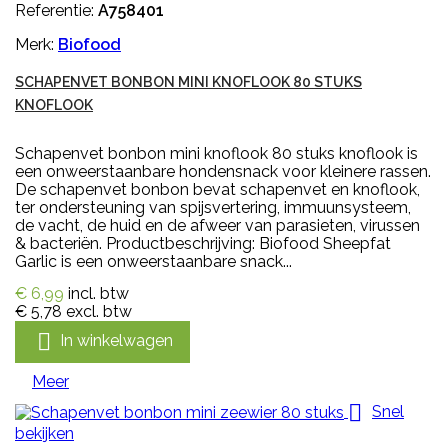
Referentie:
A758401
Merk:
Biofood
SCHAPENVET BONBON MINI KNOFLOOK 80 STUKS
KNOFLOOK
Schapenvet bonbon mini knoflook 80 stuks knoflook is
een onweerstaanbare hondensnack voor kleinere rassen.
De schapenvet bonbon bevat schapenvet en knoflook,
ter ondersteuning van spijsvertering, immuunsysteem,
de vacht, de huid en de afweer van parasieten, virussen
& bacteriën. Productbeschrijving: Biofood Sheepfat
Garlic is een onweerstaanbare snack...
€ 6,99
incl. btw
€ 5,78
excl. btw

In winkelwagen
Meer

Snel
bekijken