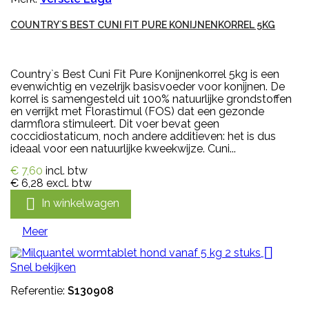
COUNTRY`S BEST CUNI FIT PURE KONIJNENKORREL 5KG
Country`s Best Cuni Fit Pure Konijnenkorrel 5kg is een
evenwichtig en vezelrijk basisvoeder voor konijnen. De
korrel is samengesteld uit 100% natuurlijke grondstoffen
en verrijkt met Florastimul (FOS) dat een gezonde
darmflora stimuleert. Dit voer bevat geen
coccidiostaticum, noch andere additieven: het is dus
ideaal voor een natuurlijke kweekwijze. Cuni...
€ 7,60
incl. btw
€ 6,28
excl. btw

In winkelwagen
Meer

Snel bekijken
Referentie:
S130908