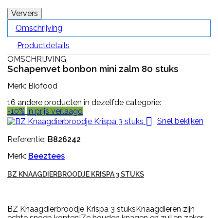
Omschrijving
Productdetails
OMSCHRIJVING
Schapenvet bonbon mini zalm 80 stuks
Merk: Biofood
16 andere producten in dezelfde categorie:
-10%
In prijs verlaagd

Snel bekijken
Referentie:
B826242
Merk:
Beeztees
BZ KNAAGDIERBROODJE KRISPA 3 STUKS
BZ Knaagdierbroodje Krispa 3 stuksKnaagdieren zijn
echte snoep konten!Ze houden knagen en zullen zeker