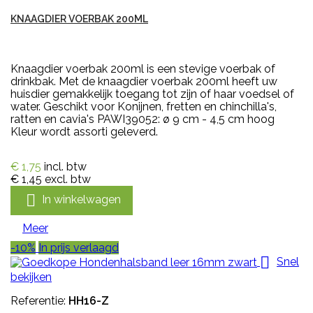
KNAAGDIER VOERBAK 200ML
Knaagdier voerbak 200ml is een stevige voerbak of
drinkbak. Met de knaagdier voerbak 200ml heeft uw
huisdier gemakkelijk toegang tot zijn of haar voedsel of
water. Geschikt voor Konijnen, fretten en chinchilla's,
ratten en cavia's PAWI39052: ø 9 cm - 4,5 cm hoog
Kleur wordt assorti geleverd.
€ 1,75
incl. btw
€ 1,45
excl. btw

In winkelwagen
Meer
-10%
In prijs verlaagd

Snel
bekijken
Referentie:
HH16-Z