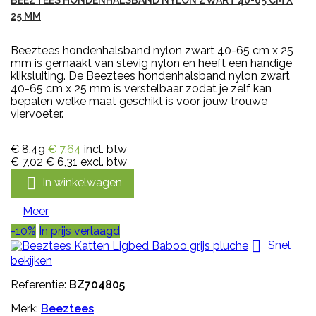
25 MM
Beeztees hondenhalsband nylon zwart 40-65 cm x 25
mm is gemaakt van stevig nylon en heeft een handige
kliksluiting. De Beeztees hondenhalsband nylon zwart
40-65 cm x 25 mm is verstelbaar zodat je zelf kan
bepalen welke maat geschikt is voor jouw trouwe
viervoeter.
€ 8,49
€ 7,64
incl. btw
€ 7,02
€ 6,31
excl. btw

In winkelwagen
Meer
-10%
In prijs verlaagd

Snel
bekijken
Referentie:
BZ704805
Merk:
Beeztees