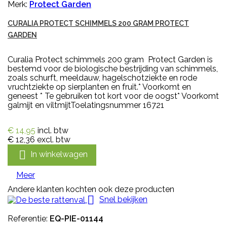
Merk:
Protect Garden
CURALIA PROTECT SCHIMMELS 200 GRAM PROTECT
GARDEN
Curalia Protect schimmels 200 gram Protect Garden is
bestemd voor de biologische bestrijding van schimmels,
zoals schurft, meeldauw, hagelschotziekte en rode
vruchtziekte op sierplanten en fruit.* Voorkomt en
geneest * Te gebruiken tot kort voor de oogst* Voorkomt
galmijt en viltmijtToelatingsnummer 16721
€ 14,95
incl. btw
€ 12,36
excl. btw

In winkelwagen
Meer
Andere klanten kochten ook deze producten

Snel bekijken
Referentie:
EQ-PIE-01144