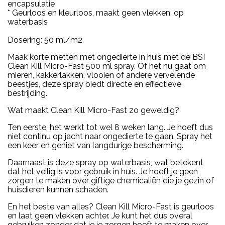
encapsulatie
* Geurloos en kleurloos, maakt geen vlekken, op
waterbasis
Dosering: 50 ml/m2
Maak korte metten met ongedierte in huis met de BSI
Clean Kill Micro-Fast 500 ml spray. Of het nu gaat om
mieren, kakkerlakken, vlooien of andere vervelende
beestjes, deze spray biedt directe en effectieve
bestrijding.
Wat maakt Clean Kill Micro-Fast zo geweldig?
Ten eerste, het werkt tot wel 8 weken lang. Je hoeft dus
niet continu op jacht naar ongedierte te gaan. Spray het
een keer en geniet van langdurige bescherming.
Daarnaast is deze spray op waterbasis, wat betekent
dat het veilig is voor gebruik in huis. Je hoeft je geen
zorgen te maken over giftige chemicaliën die je gezin of
huisdieren kunnen schaden.
En het beste van alles? Clean Kill Micro-Fast is geurloos
en laat geen vlekken achter. Je kunt het dus overal
gebruiken zonder dat je je zorgen hoeft te maken over