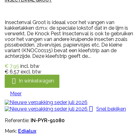
Insectenval Groot is ideaal voor het vangen van
kakkerlakken d.m.v. de speciale lokstof dat in de lijm is
verwerkt. De Knock Pest Insectenval is ook te gebruiken
voor het vangen van andere kruipende insecten zoals
pissebedden, zilvervisjes, papiervisjes etc. De kleine
variant (KNOC00115) bevat een kleefstrip aan de
achterzijde. Deze kleefstrip geeft de...
€ 7,95
incl. btw
€ 6,57
excl. btw

In winkelwagen
Meer

Snel bekijken
Referentie:
IN-PYR-91080
Merk:
Edialux