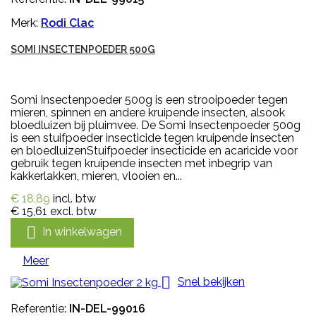
Merk:
Rodi Clac
SOMI INSECTENPOEDER 500G
Somi Insectenpoeder 500g is een strooipoeder tegen
mieren, spinnen en andere kruipende insecten, alsook
bloedluizen bij pluimvee. De Somi Insectenpoeder 500g
is een stuifpoeder insecticide tegen kruipende insecten
en bloedluizenStuifpoeder insecticide en acaricide voor
gebruik tegen kruipende insecten met inbegrip van
kakkerlakken, mieren, vlooien en...
€ 18,89
incl. btw
€ 15,61
excl. btw

In winkelwagen
Meer

Snel bekijken
Referentie:
IN-DEL-99016