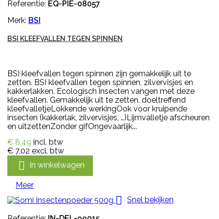
Referentie:
EQ-PIE-08057
Merk:
BSI
BSI KLEEFVALLEN TEGEN SPINNEN
BSI kleefvallen tegen spinnen zijn gemakkelijk uit te
zetten. BSI kleefvallen tegen spinnen, zilvervisjes en
kakkerlakken. Ecologisch insecten vangen met deze
kleefvallen. Gemakkelijk uit te zetten, doeltreffend
kleefvalletjeLokkende werkingOok voor kruipende
insecten (kakkerlak, zilvervisjes, …)Lijmvalletje afscheuren
en uitzettenZonder gifOngevaarlijk...
€ 8,49
incl. btw
€ 7,02
excl. btw

In winkelwagen
Meer

Snel bekijken
Referentie:
IN-DEL-99015