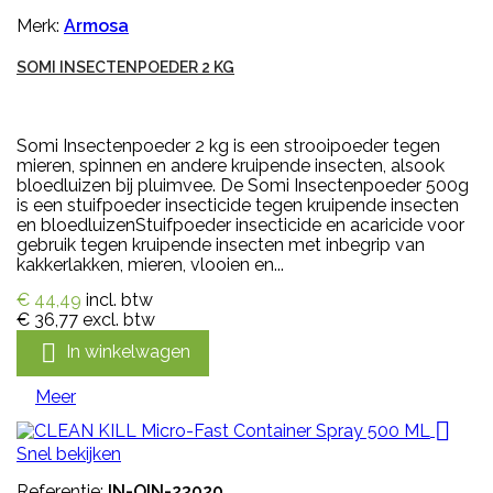
Merk:
Armosa
SOMI INSECTENPOEDER 2 KG
Somi Insectenpoeder 2 kg is een strooipoeder tegen
mieren, spinnen en andere kruipende insecten, alsook
bloedluizen bij pluimvee. De Somi Insectenpoeder 500g
is een stuifpoeder insecticide tegen kruipende insecten
en bloedluizenStuifpoeder insecticide en acaricide voor
gebruik tegen kruipende insecten met inbegrip van
kakkerlakken, mieren, vlooien en...
€ 44,49
incl. btw
€ 36,77
excl. btw

In winkelwagen
Meer

Snel bekijken
Referentie:
IN-OIN-23020