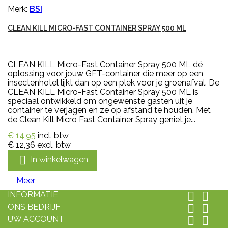
Merk:
BSI
CLEAN KILL MICRO-FAST CONTAINER SPRAY 500 ML
CLEAN KILL Micro-Fast Container Spray 500 ML dé
oplossing voor jouw GFT-container die meer op een
insectenhotel lijkt dan op een plek voor je groenafval. De
CLEAN KILL Micro-Fast Container Spray 500 ML is
speciaal ontwikkeld om ongewenste gasten uit je
container te verjagen en ze op afstand te houden. Met
de Clean Kill Micro Fast Container Spray geniet je...
€ 14,95
incl. btw
€ 12,36
excl. btw

In winkelwagen
Meer
INFORMATIE


ONS BEDRIJF


UW ACCOUNT

