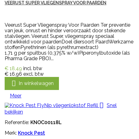
VEERUST SUPER VLIEGENSPRAY VOOR PAARDEN
Veerust Super Vliegenspray Voor Paarden Ter preventie
van jeuk, onrust en hinder veroorzaakt door stekende
stalvliegen. Veerust Super, vliegenspray speciaal
ontwikkeld voor paardenDoel diersoort PaardWerkzame
stoffenPyrethrinen (als pyrethrumextract)
1,71 g per spuitbus (0,375% w/w)Piperonylbutoxide (als
Pharma Grade PBO)...
€ 18,49
incl. btw
€ 16,96
excl. btw

In winkelwagen
Meer

Snel
bekijken
Referentie:
KNOC00118L
Merk:
Knock Pest