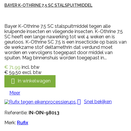
BAYER K-OTHRINE 7,5 SC STALSPUITMIDDEL
Bayer K-Othrine 7,5 SC stalspuitmiddel tegen alle
kruipende insecten en vliegende insecten. K-Othrine 7,5
SC heeft een lange nawerking tot wel 4 weken en is
geurloos. K-Othrine SC 7.5 is een insecticide op basis van
de werkzame stof deltamethrin dat verdund moet
worden en vervolgens toegepast door middel van
spuiten. Mag binnenshuis worden toegepast in...
€ 71,99
incl. btw
€ 59,50
excl. btw

In winkelwagen
Meer

Snel bekijken
Referentie:
IN-OIN-98013
Merk:
Rufix