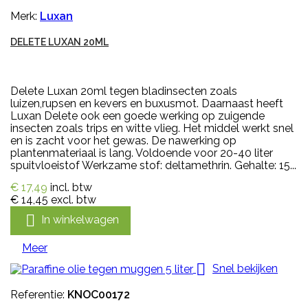
Merk:
Luxan
DELETE LUXAN 20ML
Delete Luxan 20ml tegen bladinsecten zoals
luizen,rupsen en kevers en buxusmot. Daarnaast heeft
Luxan Delete ook een goede werking op zuigende
insecten zoals trips en witte vlieg. Het middel werkt snel
en is zacht voor het gewas. De nawerking op
plantenmateriaal is lang. Voldoende voor 20-40 liter
spuitvloeistof Werkzame stof: deltamethrin. Gehalte: 15...
€ 17,49
incl. btw
€ 14,45
excl. btw

In winkelwagen
Meer

Snel bekijken
Referentie:
KNOC00172