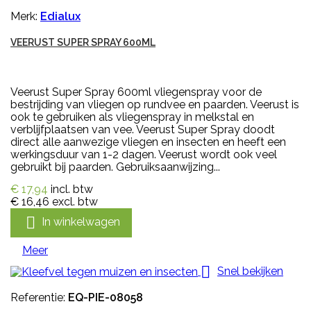
Merk:
Edialux
VEERUST SUPER SPRAY 600ML
Veerust Super Spray 600ml vliegenspray voor de
bestrijding van vliegen op rundvee en paarden. Veerust is
ook te gebruiken als vliegenspray in melkstal en
verblijfplaatsen van vee. Veerust Super Spray doodt
direct alle aanwezige vliegen en insecten en heeft een
werkingsduur van 1-2 dagen. Veerust wordt ook veel
gebruikt bij paarden. Gebruiksaanwijzing...
€ 17,94
incl. btw
€ 16,46
excl. btw

In winkelwagen
Meer

Snel bekijken
Referentie:
EQ-PIE-08058