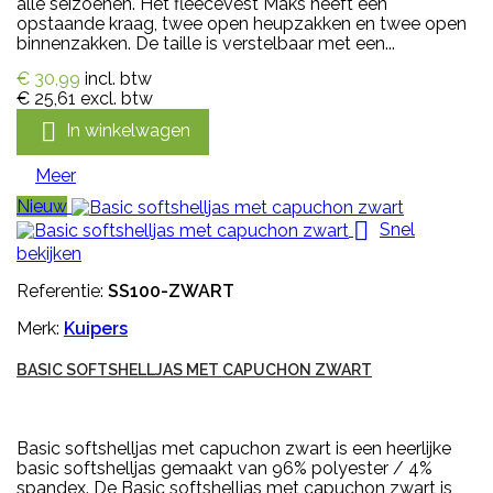
alle seizoenen. Het fleecevest Maks heeft een
opstaande kraag, twee open heupzakken en twee open
binnenzakken. De taille is verstelbaar met een...
€ 30,99
incl. btw
€ 25,61
excl. btw

In winkelwagen
Meer
Nieuw

Snel
bekijken
Referentie:
SS100-ZWART
Merk:
Kuipers
BASIC SOFTSHELLJAS MET CAPUCHON ZWART
Basic softshelljas met capuchon zwart is een heerlijke
basic softshelljas gemaakt van 96% polyester / 4%
spandex. De Basic softshelljas met capuchon zwart is