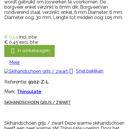
wordt gebruikt om loswerken te voorkomen. De
borgveer enkel verzinkt is 6mm dik. Borgveer.Van
rondverend staal, verzinkt, enkel, 6 mm.Diameter: 6 mm.
Diameter oog: 30 mm. Lengte tot midden oog: 105 mm.
€ 0,54
incl. btw
€ 0,45
excl. btw

In winkelwagen
Meer

Snel bekijken
Referentie:
9102-Z-L
Merk:
Thinsulate
SKIHANDSCHOEN GRIJS / ZWART
Skihandschoen grijs / zwart Deze warme skihandschoen
heeft een zeer warme 3M Thinsulate voering. Door het