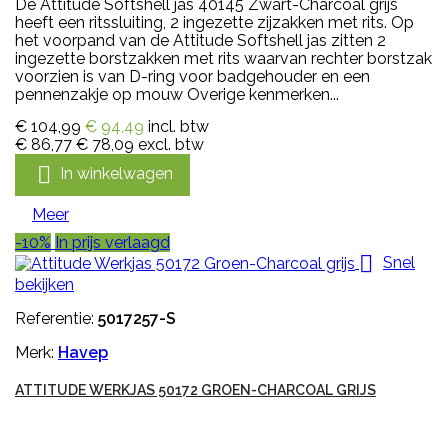
De Attitude Softshell jas 40145 Zwart-Charcoal grijs
heeft een ritssluiting, 2 ingezette zijzakken met rits. Op
het voorpand van de Attitude Softshell jas zitten 2
ingezette borstzakken met rits waarvan rechter borstzak
voorzien is van D-ring voor badgehouder en een
pennenzakje op mouw Overige kenmerken...
€ 104,99
€ 94,49
incl. btw
€ 86,77
€ 78,09
excl. btw

In winkelwagen
Meer
-10%
In prijs verlaagd

Snel
bekijken
Referentie:
5017257-S
Merk:
Havep
ATTITUDE WERKJAS 50172 GROEN-CHARCOAL GRIJS