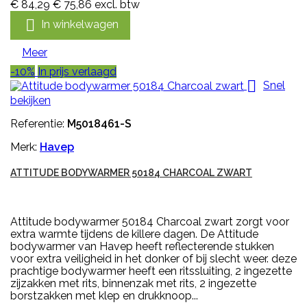
€ 84,29
€ 75,86
excl. btw

In winkelwagen
Meer
-10%
In prijs verlaagd

Snel
bekijken
Referentie:
M5018461-S
Merk:
Havep
ATTITUDE BODYWARMER 50184 CHARCOAL ZWART
Attitude bodywarmer 50184 Charcoal zwart zorgt voor
extra warmte tijdens de killere dagen. De Attitude
bodywarmer van Havep heeft reflecterende stukken
voor extra veiligheid in het donker of bij slecht weer. deze
prachtige bodywarmer heeft een ritssluiting, 2 ingezette
zijzakken met rits, binnenzak met rits, 2 ingezette
borstzakken met klep en drukknoop...