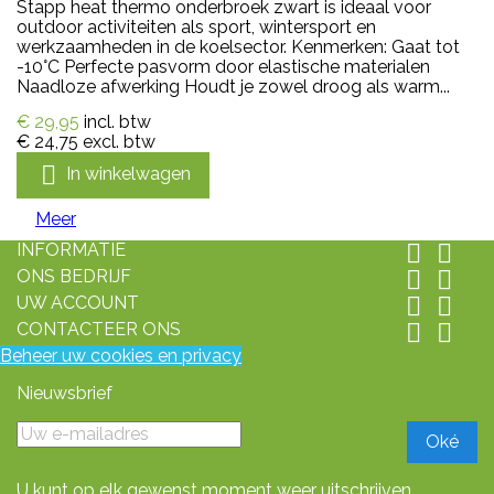
Stapp heat thermo onderbroek zwart is ideaal voor
outdoor activiteiten als sport, wintersport en
werkzaamheden in de koelsector. Kenmerken: Gaat tot
-10°C Perfecte pasvorm door elastische materialen
Naadloze afwerking Houdt je zowel droog als warm...
€ 29,95
incl. btw
€ 24,75
excl. btw

In winkelwagen
Meer
INFORMATIE


ONS BEDRIJF


UW ACCOUNT


CONTACTEER ONS


Beheer uw cookies en privacy
Nieuwsbrief
U kunt op elk gewenst moment weer uitschrijven.