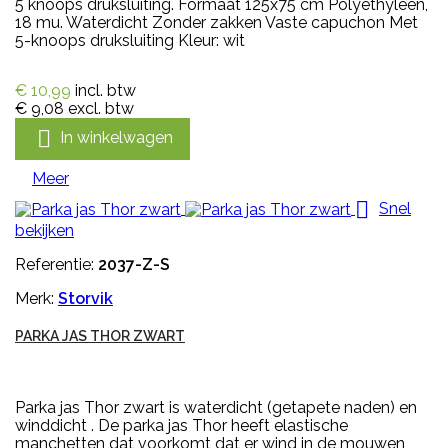
5 knoops druksluiting. Formaat 125x75 cm Polyethyleen,
18 mu. Waterdicht Zonder zakken Vaste capuchon Met
5-knoops druksluiting Kleur: wit
€ 10,99
incl. btw
€ 9,08
excl. btw

In winkelwagen
Meer

Snel
bekijken
Referentie:
2037-Z-S
Merk:
Storvik
PARKA JAS THOR ZWART
Parka jas Thor zwart is waterdicht (getapete naden) en
winddicht . De parka jas Thor heeft elastische
manchetten dat voorkomt dat er wind in de mouwen