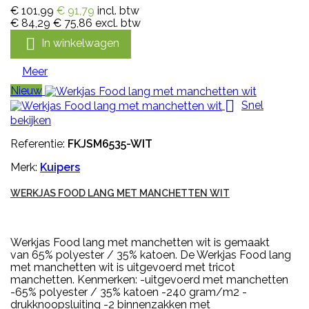
€ 101,99
€ 91,79
incl. btw
€ 84,29
€ 75,86
excl. btw

In winkelwagen
Meer
Nieuw

Snel
bekijken
Referentie:
FKJSM6535-WIT
Merk:
Kuipers
WERKJAS FOOD LANG MET MANCHETTEN WIT
Werkjas Food lang met manchetten wit is gemaakt
van 65% polyester / 35% katoen. De Werkjas Food lang
met manchetten wit is uitgevoerd met tricot
manchetten. Kenmerken: -uitgevoerd met manchetten
-65% polyester / 35% katoen -240 gram/m2 -
drukknoopsluiting -2 binnenzakken met