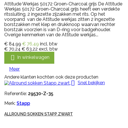
Attitude Werkjas 50172 Groen-Charcoal grijs De Attitude
Werkjas 50172 Groen-Charcoal grijs heeft een verdekte
ritssluiting, 2 ingezette zijzakken met rits. Op het
voorpand van de Attitude werkjas zitten 2 ingezette
borstzakken met klep en drukknoop waarvan rechter
borstzak voorzien is van D-ring voor badgehouder.
Overige kenmerken van de Attitude werkjas...
€ 84,99
€ 76,49
incl. btw
€ 70,24
€ 63,22
excl. btw

In winkelwagen
Meer
Andere klanten kochten ook deze producten

Snel bekijken
Referentie:
29530-Z-35
Merk:
Stapp
ALLROUND SOKKEN STAPP ZWART