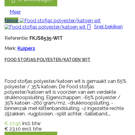
Meer
Nieuw

Snel bekijken
Referentie:
FKJS6535-WIT
Merk:
Kuipers
FOOD STOFJAS POLYESTER/KATOEN WIT
Food stofjas polyester/katoen wit is gemaakt van 65%
polyester / 35% katoen. De Food stofjas
polyester/katoen wit is voorzien van een verdekte
drukknoopsluiting. Eigenschappen: -65% polyester /
35% katoen -260 gram/m2, -drukknoopsluiting, -
binnenzak met klittenbandsluiting, -2 ingezette rechte
zijzakken, -rugplooien, -split achter, -tailleband....
€ 27,95
incl. btw
€ 23,10
excl. btw