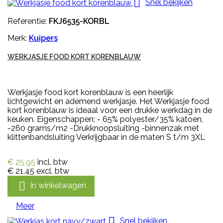

Snel bekijken
Referentie:
FKJ6535-KORBL
Merk:
Kuipers
WERKJASJE FOOD KORT KORENBLAUW
Werkjasje food kort korenblauw is een heerlijk
lichtgewicht en ademend werkjasje. Het Werkjasje food
kort korenblauw is ideaal voor een drukke werkdag in de
keuken. Eigenschappen: - 65% polyester/35% katoen,
-260 grams/m2 -Drukknoopsluiting -binnenzak met
klittenbandsluiting Verkrijgbaar in de maten S t/m 3XL
€ 25,95
incl. btw
€ 21,45
excl. btw

In winkelwagen
Meer

Snel bekijken