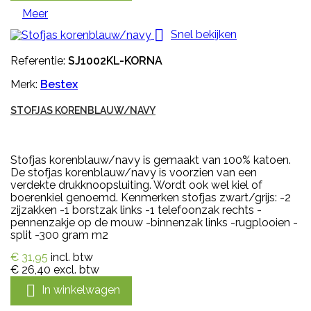
Meer

Snel bekijken
Referentie:
SJ1002KL-KORNA
Merk:
Bestex
STOFJAS KORENBLAUW/NAVY
Stofjas korenblauw/navy is gemaakt van 100% katoen.
De stofjas korenblauw/navy is voorzien van een
verdekte drukknoopsluiting. Wordt ook wel kiel of
boerenkiel genoemd. Kenmerken stofjas zwart/grijs: -2
zijzakken -1 borstzak links -1 telefoonzak rechts -
pennenzakje op de mouw -binnenzak links -rugplooien -
split -300 gram m2
€ 31,95
incl. btw
€ 26,40
excl. btw

In winkelwagen