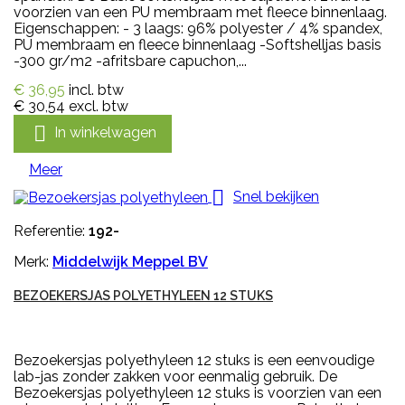
voorzien van een PU membraam met fleece binnenlaag.
Eigenschappen: - 3 laags: 96% polyester / 4% spandex,
PU membraam en fleece binnenlaag -Softshelljas basis
-300 gr/m2 -afritsbare capuchon,...
€ 36,95
incl. btw
€ 30,54
excl. btw

In winkelwagen
Meer

Snel bekijken
Referentie:
192-
Merk:
Middelwijk Meppel BV
BEZOEKERSJAS POLYETHYLEEN 12 STUKS
Bezoekersjas polyethyleen 12 stuks is een eenvoudige
lab-jas zonder zakken voor eenmalig gebruik. De
Bezoekersjas polyethyleen 12 stuks is voorzien van een