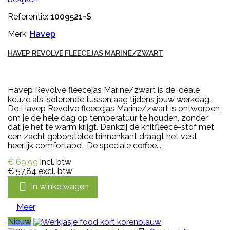
Referentie:
1009521-S
Merk:
Havep
HAVEP REVOLVE FLEECEJAS MARINE/ZWART
Havep Revolve fleecejas Marine/zwart is de ideale
keuze als isolerende tussenlaag tijdens jouw werkdag.
De Havep Revolve fleecejas Marine/zwart is ontworpen
om je de hele dag op temperatuur te houden, zonder
dat je het te warm krijgt. Dankzij de knitfleece-stof met
een zacht geborstelde binnenkant draagt het vest
heerlijk comfortabel. De speciale coffee...
€ 69,99
incl. btw
€ 57,84
excl. btw

In winkelwagen
Meer
Nieuw