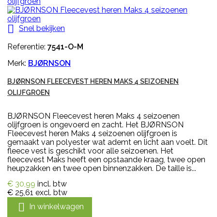

Snel bekijken
Referentie:
7541-O-M
Merk:
BJØRNSON
BJØRNSON FLEECEVEST HEREN MAKS 4 SEIZOENEN
OLIJFGROEN
BJØRNSON Fleecevest heren Maks 4 seizoenen
olijfgroen is ongevoerd en zacht. Het BJØRNSON
Fleecevest heren Maks 4 seizoenen olijfgroen is
gemaakt van polyester wat ademt en licht aan voelt. Dit
fleece vest is geschikt voor alle seizoenen. Het
fleecevest Maks heeft een opstaande kraag, twee open
heupzakken en twee open binnenzakken. De taille is...
€ 30,99
incl. btw
€ 25,61
excl. btw

In winkelwagen