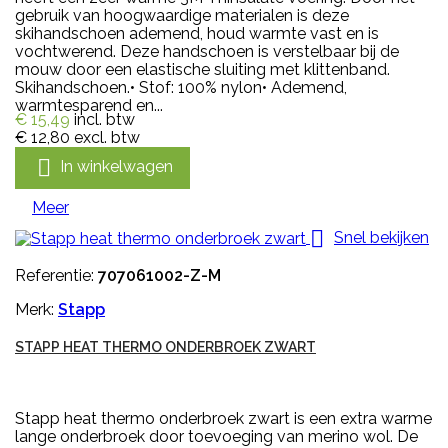
gebruik van hoogwaardige materialen is deze
skihandschoen ademend, houd warmte vast en is
vochtwerend. Deze handschoen is verstelbaar bij de
mouw door een elastische sluiting met klittenband.
Skihandschoen.• Stof: 100% nylon• Ademend,
warmtesparend en...
€ 15,49
incl. btw
€ 12,80
excl. btw

In winkelwagen
Meer

Snel bekijken
Referentie:
707061002-Z-M
Merk:
Stapp
STAPP HEAT THERMO ONDERBROEK ZWART
Stapp heat thermo onderbroek zwart is een extra warme
lange onderbroek door toevoeging van merino wol. De