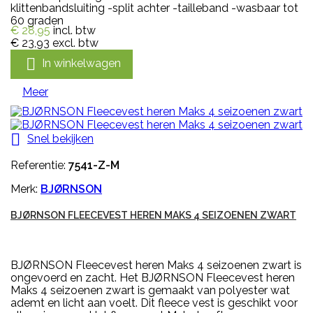
klittenbandsluiting -split achter -tailleband -wasbaar tot
60 graden
€ 28,95
incl. btw
€ 23,93
excl. btw

In winkelwagen
Meer

Snel bekijken
Referentie:
7541-Z-M
Merk:
BJØRNSON
BJØRNSON FLEECEVEST HEREN MAKS 4 SEIZOENEN ZWART
BJØRNSON Fleecevest heren Maks 4 seizoenen zwart is
ongevoerd en zacht. Het BJØRNSON Fleecevest heren
Maks 4 seizoenen zwart is gemaakt van polyester wat
ademt en licht aan voelt. Dit fleece vest is geschikt voor