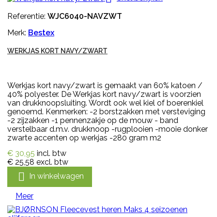
Referentie:
WJC6040-NAVZWT
Merk:
Bestex
WERKJAS KORT NAVY/ZWART
Werkjas kort navy/zwart is gemaakt van 60% katoen /
40% polyester. De Werkjas kort navy/zwart is voorzien
van drukknoopsluiting. Wordt ook wel kiel of boerenkiel
genoemd. Kenmerken: -2 borstzakken met versteviging
-2 zijzakken -1 pennenzakje op de mouw - band
verstelbaar d.m.v. drukknoop -rugplooien -mooie donker
zwarte accenten op werkjas -280 gram m2
€ 30,95
incl. btw
€ 25,58
excl. btw

In winkelwagen
Meer