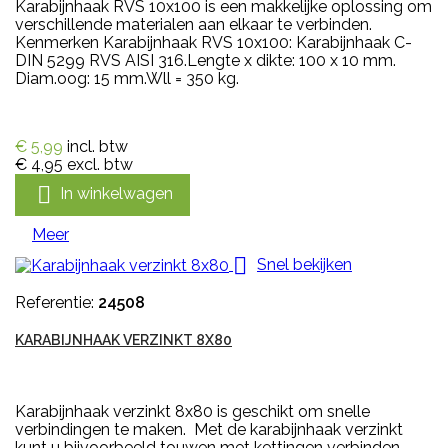
Karabijnhaak RVS 10x100 is een makkelijke oplossing om
verschillende materialen aan elkaar te verbinden.
Kenmerken Karabijnhaak RVS 10x100: Karabijnhaak C-
DIN 5299 RVS AISI 316.Lengte x dikte: 100 x 10 mm.
Diam.oog: 15 mm.Wll = 350 kg.
€ 5,99
incl. btw
€ 4,95
excl. btw

In winkelwagen
Meer

Snel bekijken
Referentie:
24508
KARABIJNHAAK VERZINKT 8X80
Karabijnhaak verzinkt 8x80 is geschikt om snelle
verbindingen te maken. Met de karabijnhaak verzinkt
kunt u bijvoorbeeld touwen met kettingen verbinden.