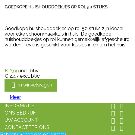
GOEDKOPE HUISHOUDDOEKJES OP ROL 50 STUKS
Goedkope huishouddoekjes op rol 50 stuks zijn ideaal
voor elke schoonmaakklus in huis. De goedkope
huishouddoekjes op rol kunnen gemakkelijk afgescheurd
worden. Tevens geschikt voor klusjes in en om het huis.
€ 2,99
incl. btw
€ 2,47
excl. btw

In winkelwagen
Meer
INFORMATIE


ONS BEDRIJF


UW ACCOUNT


CONTACTEER ONS


Beheer uw cookies en privacy