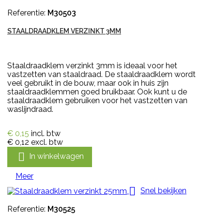
Referentie:
M30503
STAALDRAADKLEM VERZINKT 3MM
Staaldraadklem verzinkt 3mm is ideaal voor het
vastzetten van staaldraad. De staaldraadklem wordt
veel gebruikt in de bouw, maar ook in huis zijn
staaldraadklemmen goed bruikbaar. Ook kunt u de
staaldraadklem gebruiken voor het vastzetten van
waslijndraad.
€ 0,15
incl. btw
€ 0,12
excl. btw

In winkelwagen
Meer

Snel bekijken
Referentie:
M30525