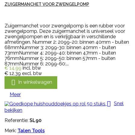
ZUIGERMANCHET VOOR ZWENGELPOMP
Zuigermanchet voor zwengelpomp is een rubber voor
zwengelpomp. Deze zuigermanchet is universeel voor
zwengelpompen en is verkrijgbaar in verschillende
afmetingen. Nummer 2: 2099-20: binnen 40mm - buiten
68mmNummer 3: 2099-30: binnen 40mm - buiten
73mmNummer 4: 2099-40: binnen 47mm - buiten
76mmNummer 5: 2099-50: binnen 57mm - buiten
87mmNummer 6: 2099-60:...
€ 14,99
incl. btw
€ 12,39
excl. btw

In winkelwagen
Meer

Snel
bekijken
Referentie:
SL90
Merk:
Talen Tools