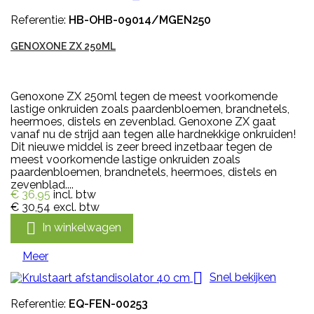
Referentie:
HB-OHB-09014/MGEN250
GENOXONE ZX 250ML
Genoxone ZX 250ml tegen de meest voorkomende
lastige onkruiden zoals paardenbloemen, brandnetels,
heermoes, distels en zevenblad. Genoxone ZX gaat
vanaf nu de strijd aan tegen alle hardnekkige onkruiden!
Dit nieuwe middel is zeer breed inzetbaar tegen de
meest voorkomende lastige onkruiden zoals
paardenbloemen, brandnetels, heermoes, distels en
zevenblad....
€ 36,95
incl. btw
€ 30,54
excl. btw

In winkelwagen
Meer

Snel bekijken
Referentie:
EQ-FEN-00253