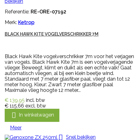
bekijken
Referentie:
RE-ORE-07192
Merk:
Ketrop
BLACK HAWK KITE VOGELVERSCHRIKKER 7M
Black Hawk Kite vogelverschrikker 7m voor het verjagen
van vogels. Black Hawk Kite 7m is een vogelverjagende
vlieger. Beweegt, klimt en duikt als een echte valk! Gaat
automatisch vliegen, al bij een klein beetje wind.
Standaard met 7 meter glasfiber paal, vliegt dan tot 12
meter hoog. Kleur: Zwart 7 meter glasfiber paal
Maximale vlieg hoogte 12 meter...
€ 139,95
incl. btw
€ 115,66
excl. btw

In winkelwagen
Meer

Snel bekijken