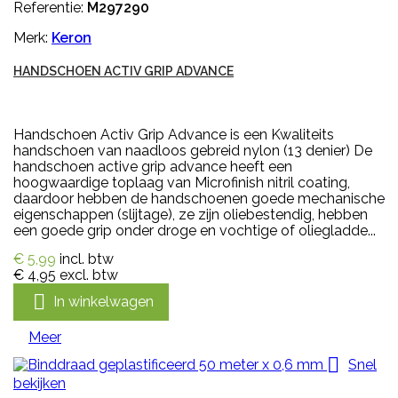
Referentie:
M297290
Merk:
Keron
HANDSCHOEN ACTIV GRIP ADVANCE
Handschoen Activ Grip Advance is een Kwaliteits
handschoen van naadloos gebreid nylon (13 denier) De
handschoen active grip advance heeft een
hoogwaardige toplaag van Microfinish nitril coating,
daardoor hebben de handschoenen goede mechanische
eigenschappen (slijtage), ze zijn oliebestendig, hebben
een goede grip onder droge en vochtige of oliegladde...
€ 5,99
incl. btw
€ 4,95
excl. btw

In winkelwagen
Meer

Snel
bekijken