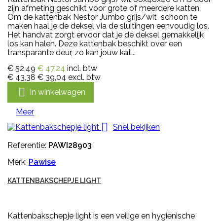
zijn afmeting geschikt voor grote of meerdere katten.
Om de kattenbak Nestor Jumbo grijs/wit schoon te
maken haal je de deksel via de sluitingen eenvoudig los.
Het handvat zorgt ervoor dat je de deksel gemakkelijk
los kan halen. Deze kattenbak beschikt over een
transparante deur, zo kan jouw kat...
€ 52,49
€ 47,24
incl. btw
€ 43,38
€ 39,04
excl. btw

In winkelwagen
Meer

Snel bekijken
Referentie:
PAWI28903
Merk:
Pawise
KATTENBAKSCHEPJE LIGHT
Kattenbakschepje light is een veilige en hygiënische