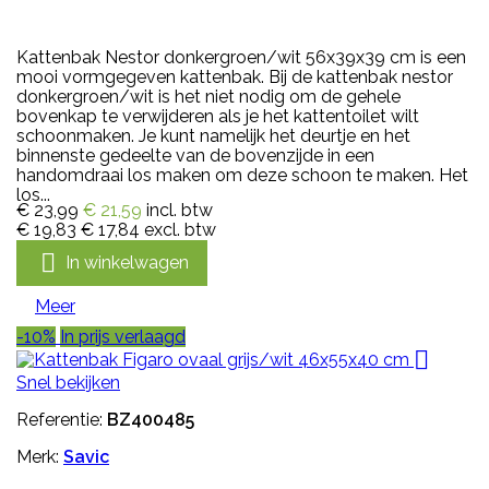
Kattenbak Nestor donkergroen/wit 56x39x39 cm is een
mooi vormgegeven kattenbak. Bij de kattenbak nestor
donkergroen/wit is het niet nodig om de gehele
bovenkap te verwijderen als je het kattentoilet wilt
schoonmaken. Je kunt namelijk het deurtje en het
binnenste gedeelte van de bovenzijde in een
handomdraai los maken om deze schoon te maken. Het
los...
€ 23,99
€ 21,59
incl. btw
€ 19,83
€ 17,84
excl. btw

In winkelwagen
Meer
-10%
In prijs verlaagd

Snel bekijken
Referentie:
BZ400485
Merk:
Savic