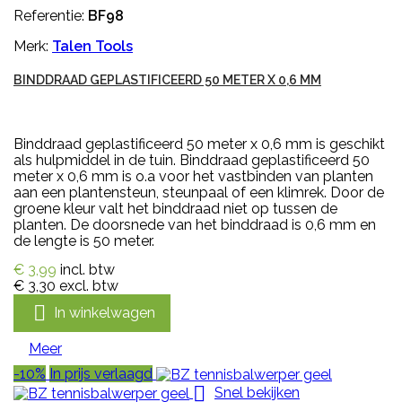
Referentie:
BF98
Merk:
Talen Tools
BINDDRAAD GEPLASTIFICEERD 50 METER X 0,6 MM
Binddraad geplastificeerd 50 meter x 0,6 mm is geschikt
als hulpmiddel in de tuin. Binddraad geplastificeerd 50
meter x 0,6 mm is o.a voor het vastbinden van planten
aan een plantensteun, steunpaal of een klimrek. Door de
groene kleur valt het binddraad niet op tussen de
planten. De doorsnede van het binddraad is 0,6 mm en
de lengte is 50 meter.
€ 3,99
incl. btw
€ 3,30
excl. btw

In winkelwagen
Meer
-10%
In prijs verlaagd

Snel bekijken