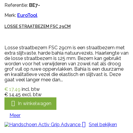
Referentie:
BE7-
Merk:
EuroTool
LOSSE STRAATBEZEM FSC 29CM
Losse straatbezem FSC 29cm is een straatbezem met
extra slijtvaste, harde bahia natuurvezels. Haarlengte van
de losse straatbezem is 125 mm. Bezem kan gebruikt
worden voor het verwijderen van zowel nat als droog
grof vuil op ruwe oppervlakken. Bahia is een duurzame
en kwalitatieve vezel die elastisch en slijtvast is. Deze
gaat veel langer mee dan...
€ 17,49
incl. btw
€ 14,45
excl. btw

In winkelwagen
Meer

Snel bekijken