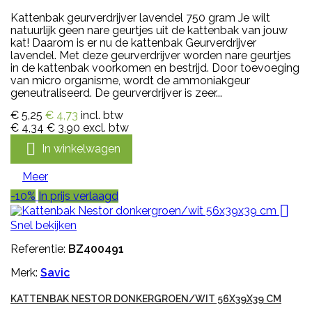
Kattenbak geurverdrijver lavendel 750 gram Je wilt
natuurlijk geen nare geurtjes uit de kattenbak van jouw
kat! Daarom is er nu de kattenbak Geurverdrijver
lavendel. Met deze geurverdrijver worden nare geurtjes
in de kattenbak voorkomen en bestrijd. Door toevoeging
van micro organisme, wordt de ammoniakgeur
geneutraliseerd. De geurverdrijver is zeer...
€ 5,25
€ 4,73
incl. btw
€ 4,34
€ 3,90
excl. btw

In winkelwagen
Meer
-10%
In prijs verlaagd

Snel bekijken
Referentie:
BZ400491
Merk:
Savic
KATTENBAK NESTOR DONKERGROEN/WIT 56X39X39 CM