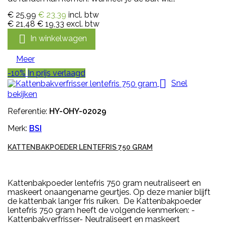
€ 25,99
€ 23,39
incl. btw
€ 21,48
€ 19,33
excl. btw

In winkelwagen
Meer
-10%
In prijs verlaagd

Snel
bekijken
Referentie:
HY-OHY-02029
Merk:
BSI
KATTENBAKPOEDER LENTEFRIS 750 GRAM
Kattenbakpoeder lentefris 750 gram neutraliseert en
maskeert onaangename geurtjes. Op deze manier blijft
de kattenbak langer fris ruiken. De Kattenbakpoeder
lentefris 750 gram heeft de volgende kenmerken: -
Kattenbakverfrisser- Neutraliseert en maskeert