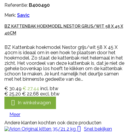
Referentie:
B400490
Merk:
Savic
BZ KATTENBAK HOEKMODEL NESTOR GRIJS/WIT 58 X 45 X
40CM
BZ Kattenbak hoekmodel Nestor grijs/wit 58 X 45 X
40cm is ideaal om in een hoek te plaatsen door het
hoekmodel. Zo staat de kattenbak niet helemaal in het
zicht. Het voordeel van deze kattenbak is, dat je niet de
gehele bovenkap los hoeft te klikken om de kattenbak
schoon te maken. Je kunt namelijk het deurtje samen
met het binnenste gedeelte van de...
€ 30,49
€ 27,44
incl. btw
€ 25,20
€ 22,68
excl. btw

In winkelwagen
Meer
Andere klanten kochten ook deze producten

Snel bekijken