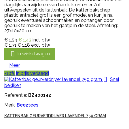
dagelijks verwijderen van harde klonten en/of
uitwerpselen uit de kattenbak. De kattenbakschep
plastic antraciet grof is een grof model en kun je na
gebruik eventueel schoonmaken en ophangen door
gebruik te maken van het gaatje in de steel. Afmeting:
27x10x20 cm
€ 1,59
€ 1,43
incl. btw
€ 1,31
€ 1,18
excl. btw

In winkelwagen
Meer
-10%
In prijs verlaagd

Snel
bekijken
Referentie:
BZ400142
Merk:
Beeztees
KATTENBAK GEURVERDRIJVER LAVENDEL 750 GRAM