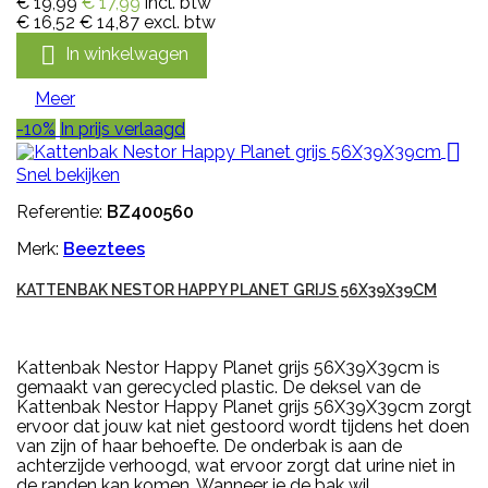
€ 19,99
€ 17,99
incl. btw
€ 16,52
€ 14,87
excl. btw

In winkelwagen
Meer
-10%
In prijs verlaagd

Snel bekijken
Referentie:
BZ400560
Merk:
Beeztees
KATTENBAK NESTOR HAPPY PLANET GRIJS 56X39X39CM
Kattenbak Nestor Happy Planet grijs 56X39X39cm is
gemaakt van gerecycled plastic. De deksel van de
Kattenbak Nestor Happy Planet grijs 56X39X39cm zorgt
ervoor dat jouw kat niet gestoord wordt tijdens het doen
van zijn of haar behoefte. De onderbak is aan de
achterzijde verhoogd, wat ervoor zorgt dat urine niet in
de randen kan komen. Wanneer je de bak wil...