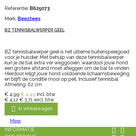
Referentie:
B625073
Merk:
Beeztees
BZ TENNISBALWERPER GEEL
BZ tennisbalwerper geel is het ultieme buitenspeelgoed
voor je huisdier. Met behulp van deze tennisbalwerper
kun je de bal extra ver weggooien, waardoor jouw hond
een grotere afstand moet afleggen om de bal te vinden.
Hierdoor krijgt jouw hond voldoende lichaamsbeweging
en blijft de conditie mooi op peil. Inclusief tennisbal
Afmeting: 62 cm
€ 4,99
€ 4,49
incl. btw
€ 4,12
€ 3,71
excl. btw

In winkelwagen
Meer
INFORMATIE

