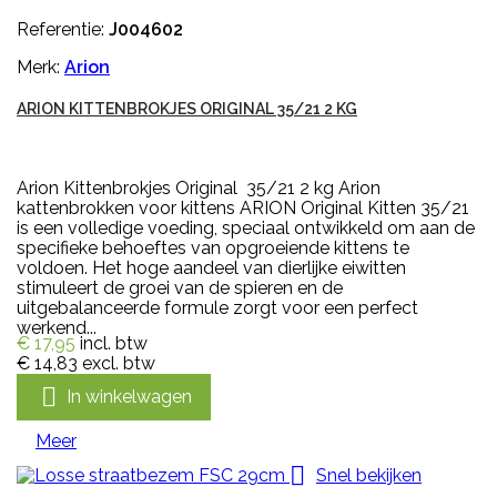
Referentie:
J004602
Merk:
Arion
ARION KITTENBROKJES ORIGINAL 35/21 2 KG
Arion Kittenbrokjes Original 35/21 2 kg Arion
kattenbrokken voor kittens ARION Original Kitten 35/21
is een volledige voeding, speciaal ontwikkeld om aan de
specifieke behoeftes van opgroeiende kittens te
voldoen. Het hoge aandeel van dierlijke eiwitten
stimuleert de groei van de spieren en de
uitgebalanceerde formule zorgt voor een perfect
werkend...
€ 17,95
incl. btw
€ 14,83
excl. btw

In winkelwagen
Meer

Snel bekijken