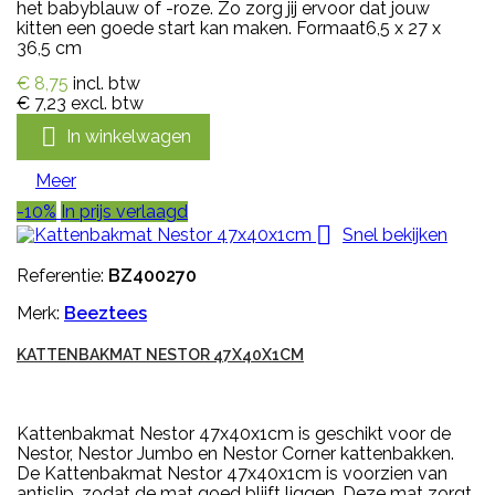
het babyblauw of -roze. Zo zorg jij ervoor dat jouw
kitten een goede start kan maken. Formaat6,5 x 27 x
36,5 cm
€ 8,75
incl. btw
€ 7,23
excl. btw

In winkelwagen
Meer
-10%
In prijs verlaagd

Snel bekijken
Referentie:
BZ400270
Merk:
Beeztees
KATTENBAKMAT NESTOR 47X40X1CM
Kattenbakmat Nestor 47x40x1cm is geschikt voor de
Nestor, Nestor Jumbo en Nestor Corner kattenbakken.
De Kattenbakmat Nestor 47x40x1cm is voorzien van
antislip, zodat de mat goed blijft liggen. Deze mat zorgt