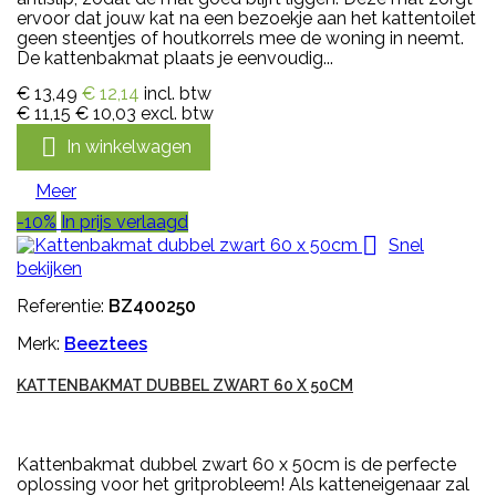
ervoor dat jouw kat na een bezoekje aan het kattentoilet
geen steentjes of houtkorrels mee de woning in neemt.
De kattenbakmat plaats je eenvoudig...
€ 13,49
€ 12,14
incl. btw
€ 11,15
€ 10,03
excl. btw

In winkelwagen
Meer
-10%
In prijs verlaagd

Snel
bekijken
Referentie:
BZ400250
Merk:
Beeztees
KATTENBAKMAT DUBBEL ZWART 60 X 50CM
Kattenbakmat dubbel zwart 60 x 50cm is de perfecte
oplossing voor het gritprobleem! Als katteneigenaar zal