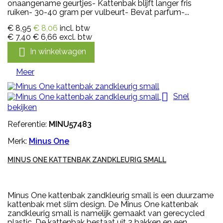
onaangename geurtjes- Kattenbak blijft langer fris
ruiken- 30-40 gram per vulbeurt- Bevat parfum-...
€ 8,95
€ 8,06
incl. btw
€ 7,40
€ 6,66
excl. btw

In winkelwagen
Meer

Snel
bekijken
Referentie:
MINU57483
Merk:
Minus One
MINUS ONE KATTENBAK ZANDKLEURIG SMALL
Minus One kattenbak zandkleurig small is een duurzame
kattenbak met slim design. De Minus One kattenbak
zandkleurig small is namelijk gemaakt van gerecycled
plastic. De kattenbak bestaat uit 2 bakken en een