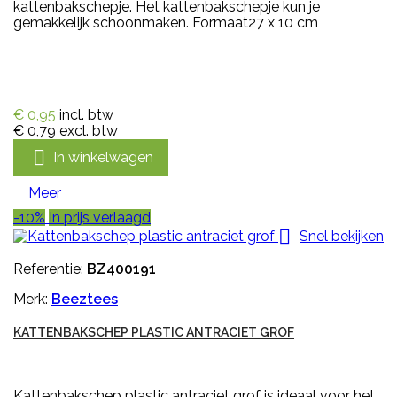
kattenbakschepje. Het kattenbakschepje kun je
gemakkelijk schoonmaken. Formaat27 x 10 cm
€ 0,95
incl. btw
€ 0,79
excl. btw

In winkelwagen
Meer
-10%
In prijs verlaagd

Snel bekijken
Referentie:
BZ400191
Merk:
Beeztees
KATTENBAKSCHEP PLASTIC ANTRACIET GROF
Kattenbakschep plastic antraciet grof is ideaal voor het