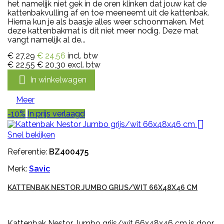
het namelijk niet gek in de oren klinken dat jouw kat de
kattenbakvulling af en toe meeneemt uit de kattenbak.
Hierna kun je als baasje alles weer schoonmaken. Met
deze kattenbakmat is dit niet meer nodig. Deze mat
vangt namelijk al de...
€ 27,29
€ 24,56
incl. btw
€ 22,55
€ 20,30
excl. btw

In winkelwagen
Meer
-10%
In prijs verlaagd

Snel bekijken
Referentie:
BZ400475
Merk:
Savic
KATTENBAK NESTOR JUMBO GRIJS/WIT 66X48X46 CM
Kattenbak Nestor Jumbo grijs/wit 66x48x46 cm is door