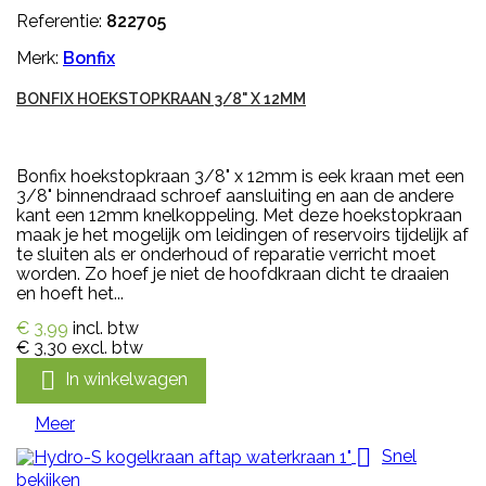
Referentie:
822705
Merk:
Bonfix
BONFIX HOEKSTOPKRAAN 3/8" X 12MM
Bonfix hoekstopkraan 3/8" x 12mm is eek kraan met een
3/8" binnendraad schroef aansluiting en aan de andere
kant een 12mm knelkoppeling. Met deze hoekstopkraan
maak je het mogelijk om leidingen of reservoirs tijdelijk af
te sluiten als er onderhoud of reparatie verricht moet
worden. Zo hoef je niet de hoofdkraan dicht te draaien
en hoeft het...
€ 3,99
incl. btw
€ 3,30
excl. btw

In winkelwagen
Meer

Snel
bekijken