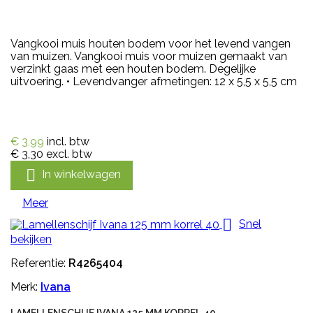
Vangkooi muis houten bodem voor het levend vangen
van muizen. Vangkooi muis voor muizen gemaakt van
verzinkt gaas met een houten bodem. Degelijke
uitvoering. • Levendvanger afmetingen: 12 x 5,5 x 5,5 cm
€ 3,99
incl. btw
€ 3,30
excl. btw

In winkelwagen
Meer

Snel
bekijken
Referentie:
R4265404
Merk:
Ivana
LAMELLENSCHIJF IVANA 125 MM KORREL 40