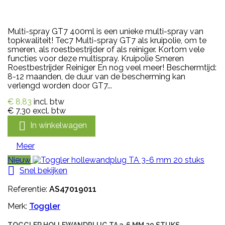
Multi-spray GT7 400ml is een unieke multi-spray van
topkwaliteit! Tec7 Multi-spray GT7 als kruipolie, om te
smeren, als roestbestrijder of als reiniger. Kortom vele
functies voor deze multispray. Kruipolie Smeren
Roestbestrijder Reiniger En nog veel meer! Beschermtijd:
8-12 maanden, de duur van de bescherming kan
verlengd worden door GT7...
€ 8,83
incl. btw
€ 7,30
excl. btw

In winkelwagen
Meer
Nieuw

Snel bekijken
Referentie:
AS47019011
Merk:
Toggler