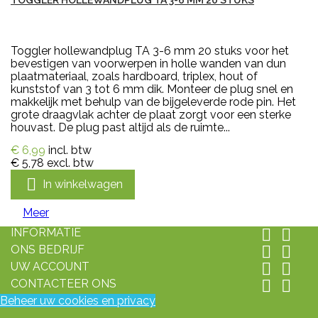
TOGGLER HOLLEWANDPLUG TA 3-6 MM 20 STUKS
Toggler hollewandplug TA 3-6 mm 20 stuks voor het
bevestigen van voorwerpen in holle wanden van dun
plaatmateriaal, zoals hardboard, triplex, hout of
kunststof van 3 tot 6 mm dik. Monteer de plug snel en
makkelijk met behulp van de bijgeleverde rode pin. Het
grote draagvlak achter de plaat zorgt voor een sterke
houvast. De plug past altijd als de ruimte...
€ 6,99
incl. btw
€ 5,78
excl. btw

In winkelwagen
Meer
INFORMATIE


ONS BEDRIJF


UW ACCOUNT


CONTACTEER ONS


Beheer uw cookies en privacy