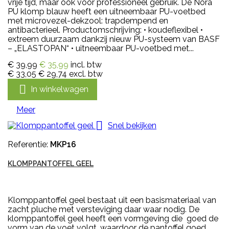
vrije tijd, maar ook voor professioneel gebruik. De Nora
PU klomp blauw heeft een uitneembaar PU-voetbed
met microvezel-dekzool: trapdempend en
antibacterieel. Productomschrijving: • koudeflexibel •
extreem duurzaam dankzij nieuw PU-systeem van BASF
– „ELASTOPAN“ • uitneembaar PU-voetbed met...
€ 39,99
€ 35,99
incl. btw
€ 33,05
€ 29,74
excl. btw

In winkelwagen
Meer

Snel bekijken
Referentie:
MKP16
KLOMPPANTOFFEL GEEL
Klomppantoffel geel bestaat uit een basismateriaal van
zacht pluche met versteviging daar waar nodig. De
klomppantoffel geel heeft een vormgeving die goed de
vorm van de voet volgt, waardoor de pantoffel goed