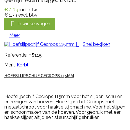
geen lijmresten na bij gebruik tot...
€ 2,09
incl. btw
€ 1,73
excl. btw

In winkelwagen
Meer

Snel bekijken
Referentie:
HS115
Merk:
Kerbl
HOEFSLIJPSCHIJF CECROPS 115MM
Hoefslijpschijf Cecrops 115mm voor het slijpen, schuren
en reinigen van hoeven. Hoefslijpschijf Cecrops met
metaalschroot voor haakse slijpmachine. Voor het slijpen
en schoonmaken van de hoeven. Voor gebruik met een
haakse slijper, altijd een steunschijf gebruiken.