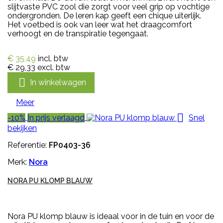
slijtvaste PVC zool die zorgt voor veel grip op vochtige
ondergronden. De leren kap geeft een chique uiterlijk.
Het voetbed is ook van leer wat het draagcomfort
verhoogt en de transpiratie tegengaat.
€ 35,49
incl. btw
€ 29,33
excl. btw

In winkelwagen
Meer

-10%
In prijs verlaagd
Snel
bekijken
Referentie:
FP0403-36
Merk:
Nora
NORA PU KLOMP BLAUW
Nora PU klomp blauw is ideaal voor in de tuin en voor de