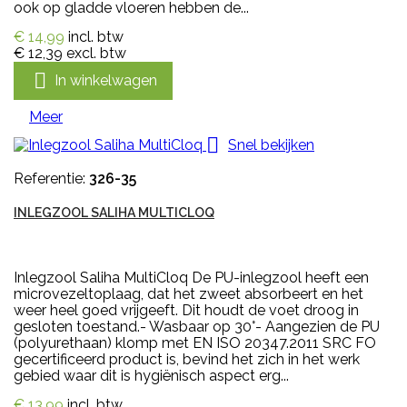
ook op gladde vloeren hebben de...
€ 14,99
incl. btw
€ 12,39
excl. btw

In winkelwagen
Meer

Snel bekijken
Referentie:
326-35
INLEGZOOL SALIHA MULTICLOQ
Inlegzool Saliha MultiCloq De PU-inlegzool heeft een
microvezeltoplaag, dat het zweet absorbeert en het
weer heel goed vrijgeeft. Dit houdt de voet droog in
gesloten toestand.- Wasbaar op 30°- Aangezien de PU
(polyurethaan) klomp met EN ISO 20347.2011 SRC FO
gecertificeerd product is, bevind het zich in het werk
gebied waar dit is hygiënisch aspect erg...
€ 13,99
incl. btw