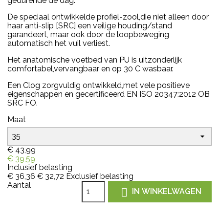
gedurende de dag.
De speciaal ontwikkelde profiel-zool,die niet alleen door
haar anti-slip [SRC] een veilige houding/stand
garandeert, maar ook door de loopbeweging
automatisch het vuil verliest.
Het anatomische voetbed van PU is uitzonderlijk
comfortabel,vervangbaar en op 30 C wasbaar.
Een Clog zorgvuldig ontwikkeld,met vele positieve
eigenschappen en gecertificeerd EN ISO 20347:2012 OB
SRC FO.
Maat
€ 43,99
€ 39,59
Inclusief belasting
€ 36,36
€ 32,72
Exclusief belasting
Aantal

IN WINKELWAGEN