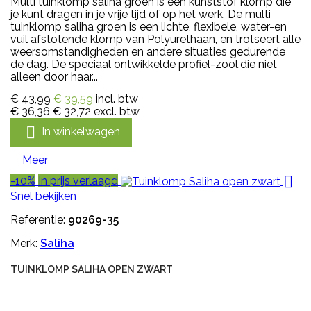
Multi tuinklomp saliha groen is een kunststof klomp die
je kunt dragen in je vrije tijd of op het werk. De multi
tuinklomp saliha groen is een lichte, flexibele, water-en
vuil afstotende klomp van Polyurethaan, en trotseert alle
weersomstandigheden en andere situaties gedurende
de dag. De speciaal ontwikkelde profiel-zool,die niet
alleen door haar...
€ 43,99
€ 39,59
incl. btw
€ 36,36
€ 32,72
excl. btw

In winkelwagen
Meer

-10%
In prijs verlaagd
Snel bekijken
Referentie:
90269-35
Merk:
Saliha
TUINKLOMP SALIHA OPEN ZWART