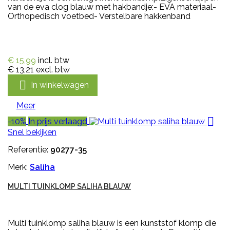
van de eva clog blauw met hakbandje:- EVA materiaal-
Orthopedisch voetbed- Verstelbare hakkenband
€ 15,99
incl. btw
€ 13,21
excl. btw

In winkelwagen
Meer

-10%
In prijs verlaagd
Snel bekijken
Referentie:
90277-35
Merk:
Saliha
MULTI TUINKLOMP SALIHA BLAUW
Multi tuinklomp saliha blauw is een kunststof klomp die