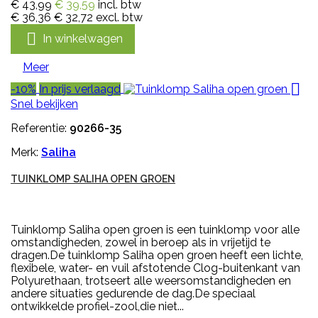
€ 43,99
€ 39,59
incl. btw
€ 36,36
€ 32,72
excl. btw

In winkelwagen
Meer

-10%
In prijs verlaagd
Snel bekijken
Referentie:
90266-35
Merk:
Saliha
TUINKLOMP SALIHA OPEN GROEN
Tuinklomp Saliha open groen is een tuinklomp voor alle
omstandigheden, zowel in beroep als in vrijetijd te
dragen.De tuinklomp Saliha open groen heeft een lichte,
flexibele, water- en vuil afstotende Clog-buitenkant van
Polyurethaan, trotseert alle weersomstandigheden en
andere situaties gedurende de dag.De speciaal
ontwikkelde profiel-zool,die niet...