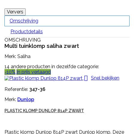
Omschrijving
Productdetails
OMSCHRIJVING
Multi tuinklomp saliha zwart
Merk: Saliha
14 andere producten in dezelfde categorie:
-10%
In prijs verlaagd

Snel bekijken
Referentie:
347-36
Merk:
Dunlop
PLASTIC KLOMP DUNLOP 814P ZWART
Plastic klomp Dunlop 814P zwart Dunlop klomp. Deze