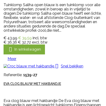
Tuinklomp Saliha open blauw is een tuinklomp voor alle
omstandigheden, zowel in beroep als in vrijetijd te
dragen.De tuinklomp Saliha open blauw heeft een lichte,
flexibele, water- en vuil afstotende Clog-buitenkant van
Polyurethaan, trotseert alle weersomstandigheden en
andere situaties gedurende de dag.De speciaal
ontwikkelde profiel-zool,die niet...
€ 43,99
€ 39,59
incl. btw
€ 36,36
€ 32,72
excl. btw

In winkelwagen
Meer

Snel bekijken
Referentie:
1539-27
EVA CLOG BLAUW MET HAKBANDJE
Eva clog blauw met hakbandje De Eva clog blauw met
hakbandje is een lichtgewicht tuinklomp.Eigenschappen