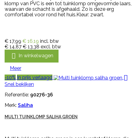
klomp van PVC is een tot tuinklomp omgevormde laars,
waarvan de schacht is afgehaald. Zo is deze erg
comfortabel voor rond het huis.Kleur: zwart.
€ 17,99
€ 16,19
incl. btw
€ 14,87
€ 13,38
excl. btw

In winkelwagen
Meer

-10%
In prijs verlaagd
Snel bekijken
Referentie:
90276-36
Merk:
Saliha
MULTI TUINKLOMP SALIHA GROEN