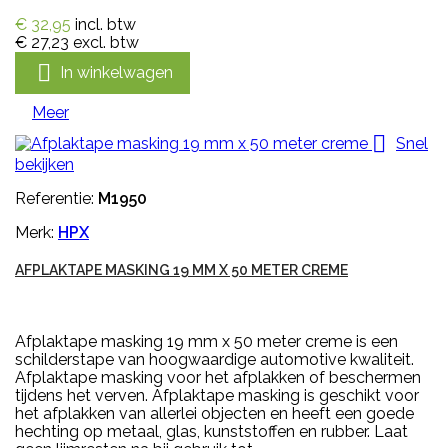
€ 32,95
incl. btw
€ 27,23
excl. btw

In winkelwagen
Meer

Snel
bekijken
Referentie:
M1950
Merk:
HPX
AFPLAKTAPE MASKING 19 MM X 50 METER CREME
Afplaktape masking 19 mm x 50 meter creme is een
schilderstape van hoogwaardige automotive kwaliteit.
Afplaktape masking voor het afplakken of beschermen
tijdens het verven. Afplaktape masking is geschikt voor
het afplakken van allerlei objecten en heeft een goede
hechting op metaal, glas, kunststoffen en rubber. Laat