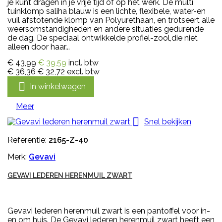
je kunt dragen in je vrije tijd of op het werk. De multi
tuinklomp saliha blauw is een lichte, flexibele, water-en
vuil afstotende klomp van Polyurethaan, en trotseert alle
weersomstandigheden en andere situaties gedurende
de dag. De speciaal ontwikkelde profiel-zool,die niet
alleen door haar...
€ 43,99
€ 39,59
incl. btw
€ 36,36
€ 32,72
excl. btw

In winkelwagen
Meer

Snel bekijken
Referentie:
2165-Z-40
Merk:
Gevavi
GEVAVI LEDEREN HERENMUIL ZWART
Gevavi lederen herenmuil zwart is een pantoffel voor in-
en om huis. De Gevavi lederen herenmuil zwart heeft een