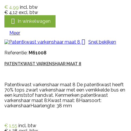
€ 4,99
incl. btw
€ 4,12
excl. btw

In winkelwagen
Meer

Snel bekijken
Referentie:
M61008
PATENTKWAST VARKENSHAAR MAAT 8
Patentkwast varkenshaar maat 8 De patentkwast heeft
70% tops zwart varkenshaar met een vernikkelde bus en
een kunststof handvat. Kenmerken patentkwast
varkenshaar maat 8:Kwast maat: 8Haarsoort:
varkenshaarHaarlengte: 38 mm
€ 1,55
incl. btw
€ 1,28
excl. btw