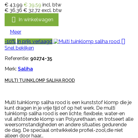
€ 43,99
€ 39,59
incl. btw
€ 36,36
€ 32,72
excl. btw

In winkelwagen
Meer

-10%
In prijs verlaagd
Snel bekijken
Referentie:
90274-35
Merk:
Saliha
MULTI TUINKLOMP SALIHA ROOD
Multi tuinklomp saliha rood is een kunststof klomp die je
kunt dragen in je vrije tijd of op het werk. De multi
tuinklomp saliha rood is een lichte, flexibele, water-en
vuil afstotende klomp van Polyurethaan, en trotseert alle
weersomstandigheden en andere situaties gedurende
de dag. De speciaal ontwikkelde profiel-zool,die niet
alleen door haar...