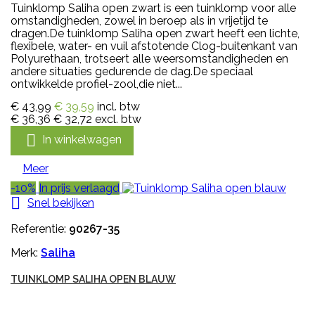
Tuinklomp Saliha open zwart is een tuinklomp voor alle
omstandigheden, zowel in beroep als in vrijetijd te
dragen.De tuinklomp Saliha open zwart heeft een lichte,
flexibele, water- en vuil afstotende Clog-buitenkant van
Polyurethaan, trotseert alle weersomstandigheden en
andere situaties gedurende de dag.De speciaal
ontwikkelde profiel-zool,die niet...
€ 43,99
€ 39,59
incl. btw
€ 36,36
€ 32,72
excl. btw

In winkelwagen
Meer
-10%
In prijs verlaagd

Snel bekijken
Referentie:
90267-35
Merk:
Saliha
TUINKLOMP SALIHA OPEN BLAUW