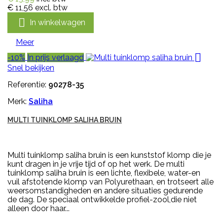
€ 11,56
excl. btw

In winkelwagen
Meer

-10%
In prijs verlaagd
Snel bekijken
Referentie:
90278-35
Merk:
Saliha
MULTI TUINKLOMP SALIHA BRUIN
Multi tuinklomp saliha bruin is een kunststof klomp die je
kunt dragen in je vrije tijd of op het werk. De multi
tuinklomp saliha bruin is een lichte, flexibele, water-en
vuil afstotende klomp van Polyurethaan, en trotseert alle
weersomstandigheden en andere situaties gedurende
de dag. De speciaal ontwikkelde profiel-zool,die niet
alleen door haar...