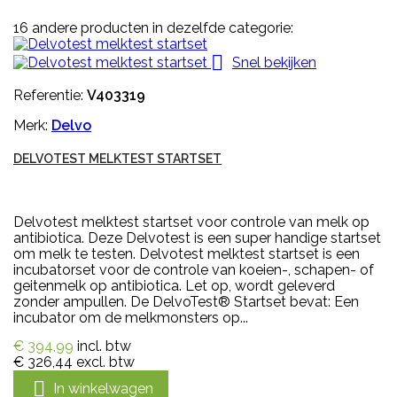
16 andere producten in dezelfde categorie:

Snel bekijken
Referentie:
V403319
Merk:
Delvo
DELVOTEST MELKTEST STARTSET
Delvotest melktest startset voor controle van melk op
antibiotica. Deze Delvotest is een super handige startset
om melk te testen. Delvotest melktest startset is een
incubatorset voor de controle van koeien-, schapen- of
geitenmelk op antibiotica. Let op, wordt geleverd
zonder ampullen. De DelvoTest® Startset bevat: Een
incubator om de melkmonsters op...
€ 394,99
incl. btw
€ 326,44
excl. btw

In winkelwagen