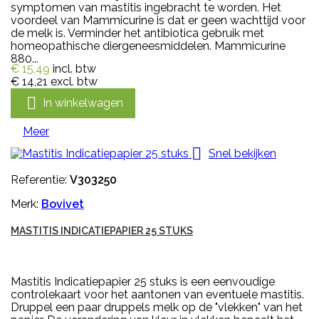
symptomen van mastitis ingebracht te worden. Het
voordeel van Mammicurine is dat er geen wachttijd voor
de melk is. Verminder het antibiotica gebruik met
homeopathische diergeneesmiddelen. Mammicurine
880...
€ 15,49
incl. btw
€ 14,21
excl. btw

In winkelwagen
Meer

Snel bekijken
Referentie:
V303250
Merk:
Bovivet
MASTITIS INDICATIEPAPIER 25 STUKS
Mastitis Indicatiepapier 25 stuks is een eenvoudige
controlekaart voor het aantonen van eventuele mastitis.
Druppel een paar druppels melk op de "vlekken" van het