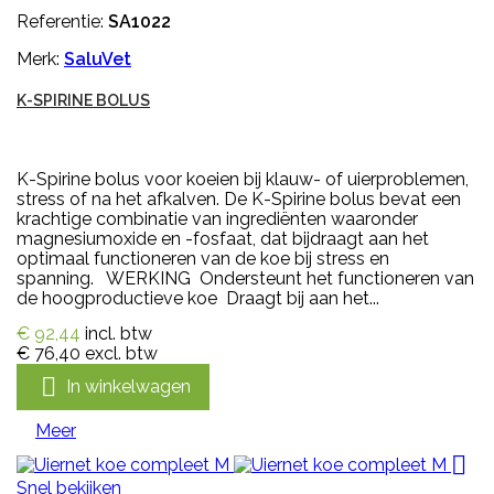
Referentie:
SA1022
Merk:
SaluVet
K-SPIRINE BOLUS
K-Spirine bolus voor koeien bij klauw- of uierproblemen,
stress of na het afkalven. De K-Spirine bolus bevat een
krachtige combinatie van ingrediënten waaronder
magnesiumoxide en -fosfaat, dat bijdraagt aan het
optimaal functioneren van de koe bij stress en
spanning. WERKING Ondersteunt het functioneren van
de hoogproductieve koe Draagt bij aan het...
€ 92,44
incl. btw
€ 76,40
excl. btw

In winkelwagen
Meer

Snel bekijken