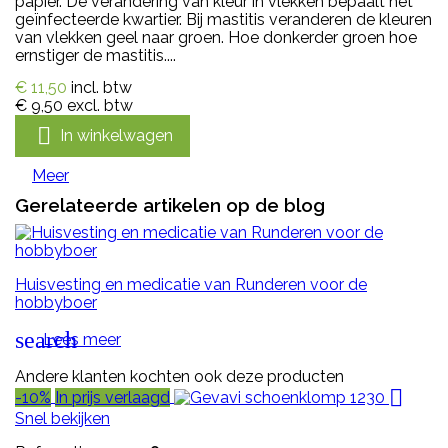
papier. De verandering van kleur in vlekken bepaalt het
geïnfecteerde kwartier. Bij mastitis veranderen de kleuren
van vlekken geel naar groen. Hoe donkerder groen hoe
ernstiger de mastitis....
€ 11,50
incl. btw
€ 9,50
excl. btw

In winkelwagen
Meer
Gerelateerde artikelen op de blog
Huisvesting en medicatie van Runderen voor de
hobbyboer
search
Lees meer
Andere klanten kochten ook deze producten

-10%
In prijs verlaagd
Snel bekijken