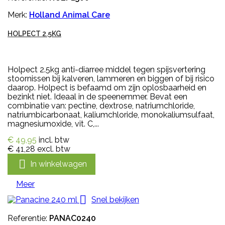
Merk:
Holland Animal Care
HOLPECT 2.5KG
Holpect 2.5kg anti-diarree middel tegen spijsvertering
stoornissen bij kalveren, lammeren en biggen of bij risico
daarop. Holpect is befaamd om zijn oplosbaarheid en
bezinkt niet. Ideaal in de speenemmer. Bevat een
combinatie van: pectine, dextrose, natriumchloride,
natriumbicarbonaat, kaliumchloride, monokaliumsulfaat,
magnesiumoxide, vit. C,...
€ 49,95
incl. btw
€ 41,28
excl. btw

In winkelwagen
Meer

Snel bekijken
Referentie:
PANAC0240