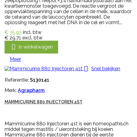
zeepoplossing (Teepol =3% natriumlaurylsulfaat) aan het
kwartiermonster toegevoegd. De reactie vergroot de
oppervlaktespanning van de cellen in de melk, waardoor
de celwand van de leucocyten openbreekt. De
oplossing reageert met het DNA in de cel en vormt...
€ 35,95
incl. btw
€ 29,71
excl. btw

In winkelwagen
Meer

Snel bekijken
Referentie:
S130141
Merk:
Agrapharm
MAMMICURINE 880 INJECTOREN 4ST
Mammicurine 880 Injectoren 4st is een homeopathisch
middel tegen mastitis / uierontsteking bij koeien.
Mammicurine 880 injectoren dienen bij de eerste