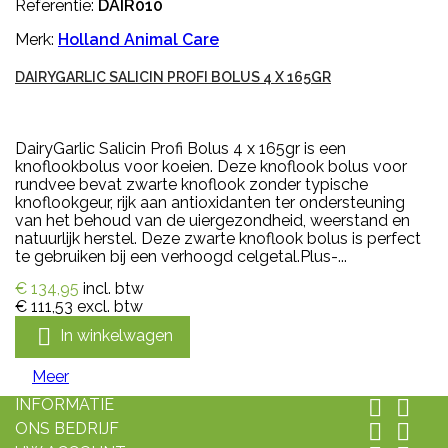
Referentie:
DAIR010
Merk:
Holland Animal Care
DAIRYGARLIC SALICIN PROFI BOLUS 4 X 165GR
DairyGarlic Salicin Profi Bolus 4 x 165gr is een
knoflookbolus voor koeien. Deze knoflook bolus voor
rundvee bevat zwarte knoflook zonder typische
knoflookgeur, rijk aan antioxidanten ter ondersteuning
van het behoud van de uiergezondheid, weerstand en
natuurlijk herstel. Deze zwarte knoflook bolus is perfect
te gebruiken bij een verhoogd celgetal.Plus-...
€ 134,95
incl. btw
€ 111,53
excl. btw

In winkelwagen
Meer
INFORMATIE


ONS BEDRIJF

