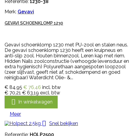
Referentie:
1230-38
Merk:
Gevavi
GEVAVI SCHOENKLOMP 1230
Gevavi schoenklomp 1230 met PU-zool en stalen neus.
De gevavi schoenklomp 1230 heeft een kruipneus en
anti-slip zool. Houten binnenzool. Leren kap met riem.
Hidden Nails zoolconstructie (verhoogde levensduur en
extra hygienisch) Polyurethaan aangespoten loopzool
(zeer slijtvast, geeft niet af, schokdempend en goed
reinigbaar) Waterdicht Olie- &...
€ 84,95
€ 76,46
incl. btw
€ 70,21
€ 63,19
excl. btw

In winkelwagen
Meer

Snel bekijken
Referentie:
HOLP2500