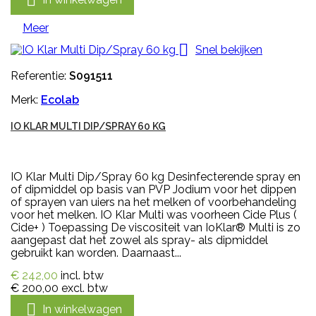

Meer

Snel bekijken
Referentie:
S091511
Merk:
Ecolab
IO KLAR MULTI DIP/SPRAY 60 KG
IO Klar Multi Dip/Spray 60 kg Desinfecterende spray en
of dipmiddel op basis van PVP Jodium voor het dippen
of sprayen van uiers na het melken of voorbehandeling
voor het melken. IO Klar Multi was voorheen Cide Plus (
Cide+ ) Toepassing De viscositeit van IoKlar® Multi is zo
aangepast dat het zowel als spray- als dipmiddel
gebruikt kan worden. Daarnaast...
€ 242,00
incl. btw
€ 200,00
excl. btw

In winkelwagen