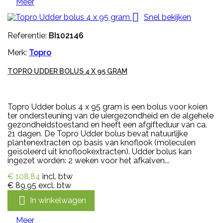
Meer

Snel bekijken
Referentie:
BI102146
Merk:
Topro
TOPRO UDDER BOLUS 4 X 95 GRAM
Topro Udder bolus 4 x 95 gram is een bolus voor koien
ter ondersteuning van de uiergezondheid en de algehele
gezondheidstoestand en heeft een afgifteduur van ca.
21 dagen. De Topro Udder bolus bevat natuurlijke
plantenextracten op basis van knoflook (moleculen
geïsoleerd uit knoflookextracten). Udder bolus kan
ingezet worden: 2 weken voor het afkalven...
€ 108,84
incl. btw
€ 89,95
excl. btw

In winkelwagen
Meer