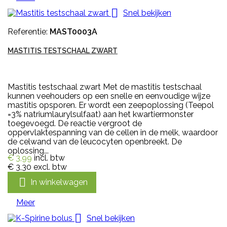

Snel bekijken
Referentie:
MAST0003A
MASTITIS TESTSCHAAL ZWART
Mastitis testschaal zwart Met de mastitis testschaal
kunnen veehouders op een snelle en eenvoudige wijze
mastitis opsporen. Er wordt een zeepoplossing (Teepol
=3% natriumlaurylsulfaat) aan het kwartiermonster
toegevoegd. De reactie vergroot de
oppervlaktespanning van de cellen in de melk, waardoor
de celwand van de leucocyten openbreekt. De
oplossing...
€ 3,99
incl. btw
€ 3,30
excl. btw

In winkelwagen
Meer

Snel bekijken