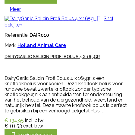
Meer

Snel
bekijken
Referentie:
DAIR010
Merk:
Holland Animal Care
DAIRYGARLIC SALICIN PROFI BOLUS 4 X 165GR
DairyGarlic Salicin Profi Bolus 4 x 165gr is een
knoflookbolus voor koeien. Deze knoflook bolus voor
rundvee bevat zwarte knoflook zonder typische
knoflookgeur, rijk aan antioxidanten ter ondersteuning
van het behoud van de uiergezondheid, weerstand en
natuurlijk herstel. Deze zwarte knoflook bolus is perfect
te gebruiken bij een verhoogd celgetal.Plus-...
€ 134,95
incl. btw
€ 111,53
excl. btw
In winkelwagen