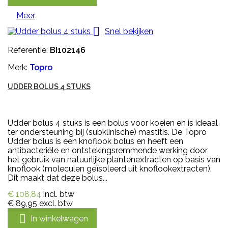
Meer

Snel bekijken
Referentie:
BI102146
Merk:
Topro
UDDER BOLUS 4 STUKS
Udder bolus 4 stuks is een bolus voor koeien en is ideaal
ter ondersteuning bij (subklinische) mastitis. De Topro
Udder bolus is een knoflook bolus en heeft een
antibacteriële en ontstekingsremmende werking door
het gebruik van natuurlijke plantenextracten op basis van
knoflook (moleculen geïsoleerd uit knoflookextracten).
Dit maakt dat deze bolus...
€ 108,84
incl. btw
€ 89,95
excl. btw

In winkelwagen