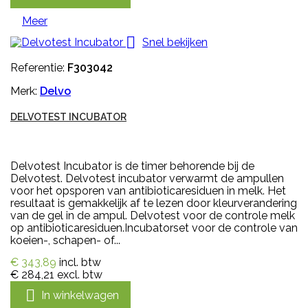
Meer

Snel bekijken
Referentie:
F303042
Merk:
Delvo
DELVOTEST INCUBATOR
Delvotest Incubator is de timer behorende bij de
Delvotest. Delvotest incubator verwarmt de ampullen
voor het opsporen van antibioticaresiduen in melk. Het
resultaat is gemakkelijk af te lezen door kleurverandering
van de gel in de ampul. Delvotest voor de controle melk
op antibioticaresiduen.Incubatorset voor de controle van
koeien-, schapen- of...
€ 343,89
incl. btw
€ 284,21
excl. btw

In winkelwagen