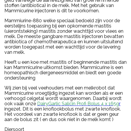
geld vanwege de aanwezigheid van groei remmende
stoffen (antibiotica) in de melk. Met het gebruik van
Mammicurine injectoren is dit te voorkomen.
Mammiurine-880 welke speciaal bedoeld zijn voor de
eerstelijns toepassing bij een opkomende mastitis
(uierontsteking) mastitis zonder wachttijd voor vlees en
melk. De meeste gangbare mastitis injectoren bevatten
antibiotica of chemotherapeutica en kunnen uitsluitend
worden toegepast met een wachttijd voor de levering
van melk.
Heeft u een koe met mastitis of beginnende mastitis dan
kan Mammicurine uitkomst bieden. Mammicurine is een
homeopathisch diergeneesmiddel en biedt een goede
ondersteuning
Wij zien bij veel veehouders met een melkrobot dat
Mammicurine vroegtijdig ingezet kan worden als er een
verhoogd celgetal wordt waargenomen. Daarbij wordt
ook vaak onze
DairyGarlic Salicin Profi Bolus 4 x 165g
r
ingezet. Dit is een knoflookbolus met zwarte knoflook.
Het voordeel van zwarte knoflook is dat er geen geur
aan de bolus zit ( en dus ook niet in de melk komt )
Diersoort