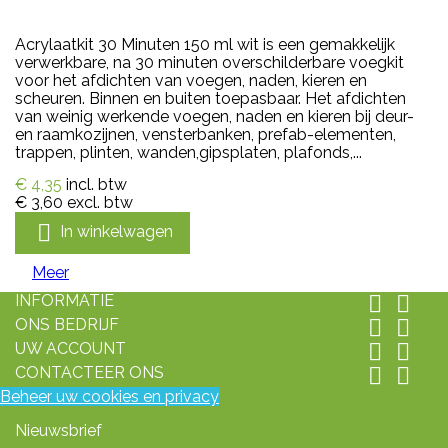
Acrylaatkit 30 Minuten 150 ml wit is een gemakkelijk
verwerkbare, na 30 minuten overschilderbare voegkit
voor het afdichten van voegen, naden, kieren en
scheuren. Binnen en buiten toepasbaar. Het afdichten
van weinig werkende voegen, naden en kieren bij deur-
en raamkozijnen, vensterbanken, prefab-elementen,
trappen, plinten, wanden,gipsplaten, plafonds,...
€ 4,35
incl. btw
€ 3,60
excl. btw

In winkelwagen
Meer
INFORMATIE


ONS BEDRIJF


UW ACCOUNT


CONTACTEER ONS


Beheer uw cookies en privacy
Nieuwsbrief