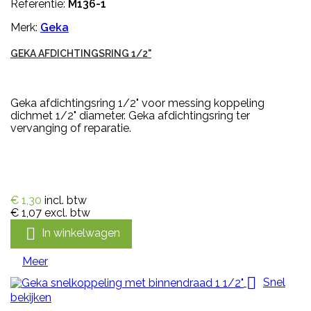
Referentie:
M136-1
Merk:
Geka
GEKA AFDICHTINGSRING 1/2"
Geka afdichtingsring 1/2" voor messing koppeling
dichmet 1/2" diameter. Geka afdichtingsring ter
vervanging of reparatie.
€ 1,30
incl. btw
€ 1,07
excl. btw

In winkelwagen
Meer

Snel
bekijken