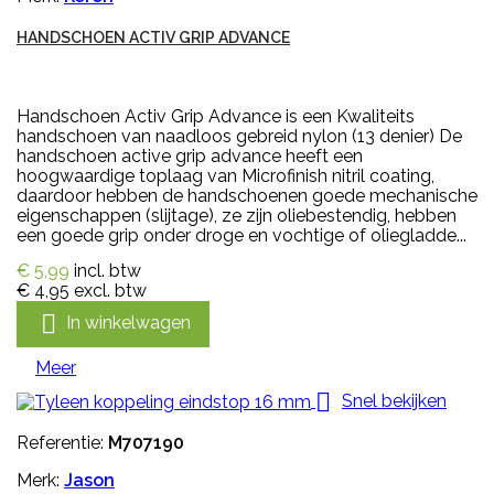
HANDSCHOEN ACTIV GRIP ADVANCE
Handschoen Activ Grip Advance is een Kwaliteits
handschoen van naadloos gebreid nylon (13 denier) De
handschoen active grip advance heeft een
hoogwaardige toplaag van Microfinish nitril coating,
daardoor hebben de handschoenen goede mechanische
eigenschappen (slijtage), ze zijn oliebestendig, hebben
een goede grip onder droge en vochtige of oliegladde...
€ 5,99
incl. btw
€ 4,95
excl. btw

In winkelwagen
Meer

Snel bekijken
Referentie:
M707190
Merk:
Jason