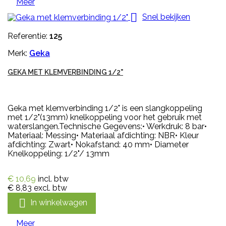
Meer

Snel bekijken
Referentie:
125
Merk:
Geka
GEKA MET KLEMVERBINDING 1/2"
Geka met klemverbinding 1/2" is een slangkoppeling
met 1/2"(13mm) knelkoppeling voor het gebruik met
waterslangen.Technische Gegevens:• Werkdruk: 8 bar•
Materiaal: Messing• Materiaal afdichting: NBR• Kleur
afdichting: Zwart• Nokafstand: 40 mm• Diameter
Knelkoppeling: 1/2"/ 13mm
€ 10,69
incl. btw
€ 8,83
excl. btw

In winkelwagen
Meer