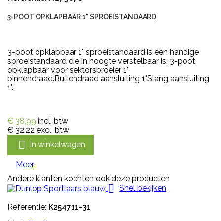
3-POOT OPKLAPBAAR 1" SPROEISTANDAARD
3-poot opklapbaar 1" sproeistandaard is een handige
sproeistandaard die in hoogte verstelbaar is. 3-poot,
opklapbaar voor sektorsproeier 1"
binnendraad.Buitendraad aansluiting 1".Slang aansluiting
1".
€ 38,99
incl. btw
€ 32,22
excl. btw

In winkelwagen
Meer
Andere klanten kochten ook deze producten

Snel bekijken
Referentie:
K254711-31