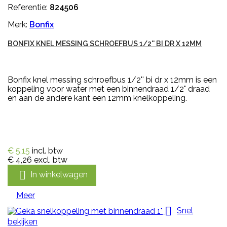
Referentie:
824506
Merk:
Bonfix
BONFIX KNEL MESSING SCHROEFBUS 1/2'' BI DR X 12MM
Bonfix knel messing schroefbus 1/2'' bi dr x 12mm is een
koppeling voor water met een binnendraad 1/2" draad
en aan de andere kant een 12mm knelkoppeling.
€ 5,15
incl. btw
€ 4,26
excl. btw

In winkelwagen
Meer

Snel
bekijken