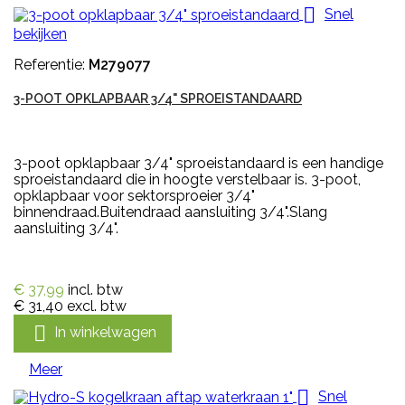

Snel
bekijken
Referentie:
M279077
3-POOT OPKLAPBAAR 3/4" SPROEISTANDAARD
3-poot opklapbaar 3/4" sproeistandaard is een handige
sproeistandaard die in hoogte verstelbaar is. 3-poot,
opklapbaar voor sektorsproeier 3/4"
binnendraad.Buitendraad aansluiting 3/4".Slang
aansluiting 3/4".
€ 37,99
incl. btw
€ 31,40
excl. btw

In winkelwagen
Meer

Snel