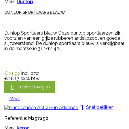
Merk:
Dunlop
DUNLOP SPORTLAARS BLAUW
Dunlop Sportlaars blauw Deze dunlop sportlaarzen zijn
voorzien van een grijze rubberen antislipzool en goede
slijtweerstand. De dunlop sportlaars blauw is verkrijgbaar
in de maatserie 31 t/m 42.
€ 21,99
incl. btw
€ 18,17
excl. btw

In winkelwagen
Meer

Snel bekijken
Referentie:
M297290
Merk:
Keron