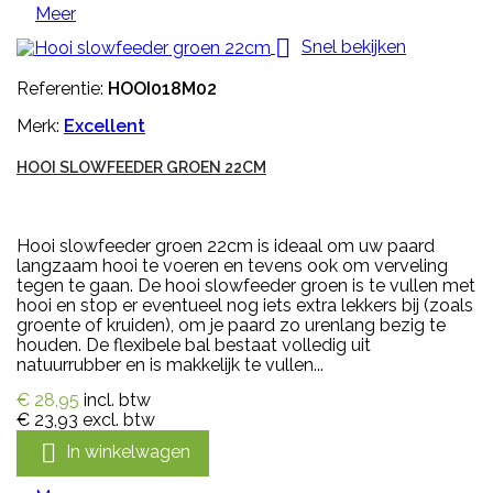
Meer

Snel bekijken
Referentie:
HOOI018M02
Merk:
Excellent
HOOI SLOWFEEDER GROEN 22CM
Hooi slowfeeder groen 22cm is ideaal om uw paard
langzaam hooi te voeren en tevens ook om verveling
tegen te gaan. De hooi slowfeeder groen is te vullen met
hooi en stop er eventueel nog iets extra lekkers bij (zoals
groente of kruiden), om je paard zo urenlang bezig te
houden. De flexibele bal bestaat volledig uit
natuurrubber en is makkelijk te vullen...
€ 28,95
incl. btw
€ 23,93
excl. btw

In winkelwagen