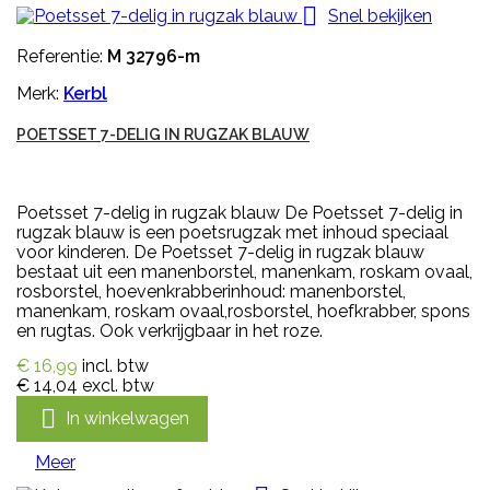

Snel bekijken
Referentie:
M 32796-m
Merk:
Kerbl
POETSSET 7-DELIG IN RUGZAK BLAUW
Poetsset 7-delig in rugzak blauw De Poetsset 7-delig in
rugzak blauw is een poetsrugzak met inhoud speciaal
voor kinderen. De Poetsset 7-delig in rugzak blauw
bestaat uit een manenborstel, manenkam, roskam ovaal,
rosborstel, hoevenkrabberinhoud: manenborstel,
manenkam, roskam ovaal,rosborstel, hoefkrabber, spons
en rugtas. Ook verkrijgbaar in het roze.
€ 16,99
incl. btw
€ 14,04
excl. btw

In winkelwagen
Meer