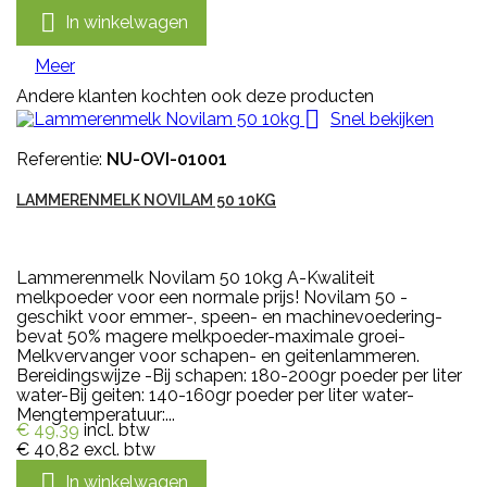

In winkelwagen
Meer
Andere klanten kochten ook deze producten

Snel bekijken
Referentie:
NU-OVI-01001
LAMMERENMELK NOVILAM 50 10KG
Lammerenmelk Novilam 50 10kg A-Kwaliteit
melkpoeder voor een normale prijs! Novilam 50 -
geschikt voor emmer-, speen- en machinevoedering-
bevat 50% magere melkpoeder-maximale groei-
Melkvervanger voor schapen- en geitenlammeren.
Bereidingswijze -Bij schapen: 180-200gr poeder per liter
water-Bij geiten: 140-160gr poeder per liter water-
Mengtemperatuur:...
€ 49,39
incl. btw
€ 40,82
excl. btw

In winkelwagen