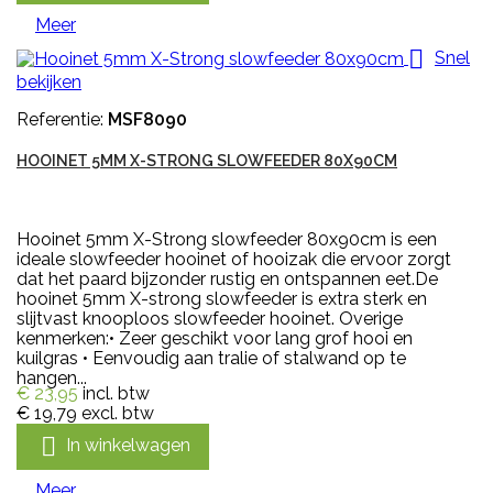
Meer

Snel
bekijken
Referentie:
MSF8090
HOOINET 5MM X-STRONG SLOWFEEDER 80X90CM
Hooinet 5mm X-Strong slowfeeder 80x90cm is een
ideale slowfeeder hooinet of hooizak die ervoor zorgt
dat het paard bijzonder rustig en ontspannen eet.De
hooinet 5mm X-strong slowfeeder is extra sterk en
slijtvast knooploos slowfeeder hooinet. Overige
kenmerken:• Zeer geschikt voor lang grof hooi en
kuilgras • Eenvoudig aan tralie of stalwand op te
hangen...
€ 23,95
incl. btw
€ 19,79
excl. btw

In winkelwagen
Meer