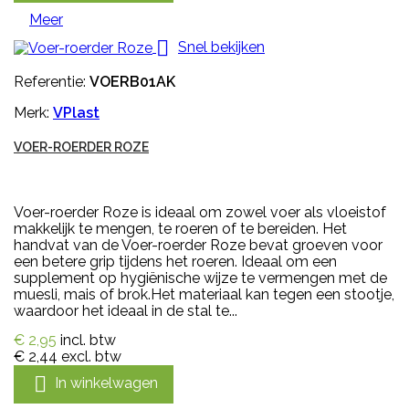
Meer

Snel bekijken
Referentie:
VOERB01AK
Merk:
VPlast
VOER-ROERDER ROZE
Voer-roerder Roze is ideaal om zowel voer als vloeistof
makkelijk te mengen, te roeren of te bereiden. Het
handvat van de Voer-roerder Roze bevat groeven voor
een betere grip tijdens het roeren. Ideaal om een
supplement op hygiënische wijze te vermengen met de
muesli, mais of brok.Het materiaal kan tegen een stootje,
waardoor het ideaal in de stal te...
€ 2,95
incl. btw
€ 2,44
excl. btw

In winkelwagen