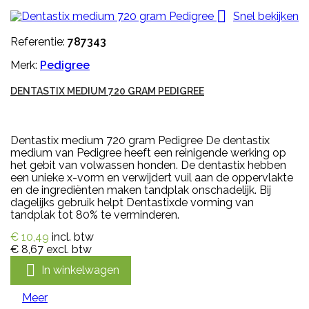

Snel bekijken
Referentie:
787343
Merk:
Pedigree
DENTASTIX MEDIUM 720 GRAM PEDIGREE
Dentastix medium 720 gram Pedigree De dentastix
medium van Pedigree heeft een reinigende werking op
het gebit van volwassen honden. De dentastix hebben
een unieke x-vorm en verwijdert vuil aan de oppervlakte
en de ingrediënten maken tandplak onschadelijk. Bij
dagelijks gebruik helpt Dentastixde vorming van
tandplak tot 80% te verminderen.
€ 10,49
incl. btw
€ 8,67
excl. btw

In winkelwagen
Meer