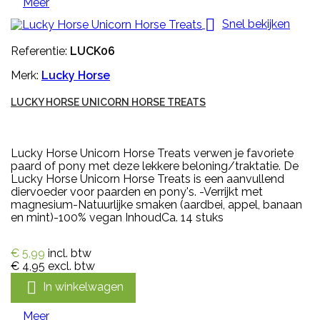
Meer

Snel bekijken
Referentie:
LUCK06
Merk:
Lucky Horse
LUCKY HORSE UNICORN HORSE TREATS
Lucky Horse Unicorn Horse Treats verwen je favoriete
paard of pony met deze lekkere beloning/traktatie. De
Lucky Horse Unicorn Horse Treats is een aanvullend
diervoeder voor paarden en pony's. -Verrijkt met
magnesium-Natuurlijke smaken (aardbei, appel, banaan
en mint)-100% vegan InhoudCa. 14 stuks
€ 5,99
incl. btw
€ 4,95
excl. btw

In winkelwagen
Meer