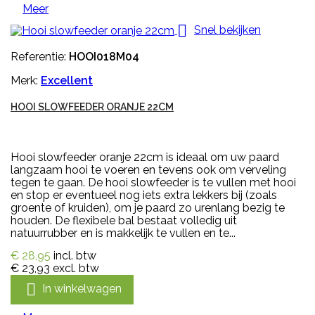
Meer

Snel bekijken
Referentie:
HOOI018M04
Merk:
Excellent
HOOI SLOWFEEDER ORANJE 22CM
Hooi slowfeeder oranje 22cm is ideaal om uw paard
langzaam hooi te voeren en tevens ook om verveling
tegen te gaan. De hooi slowfeeder is te vullen met hooi
en stop er eventueel nog iets extra lekkers bij (zoals
groente of kruiden), om je paard zo urenlang bezig te
houden. De flexibele bal bestaat volledig uit
natuurrubber en is makkelijk te vullen en te...
€ 28,95
incl. btw
€ 23,93
excl. btw

In winkelwagen