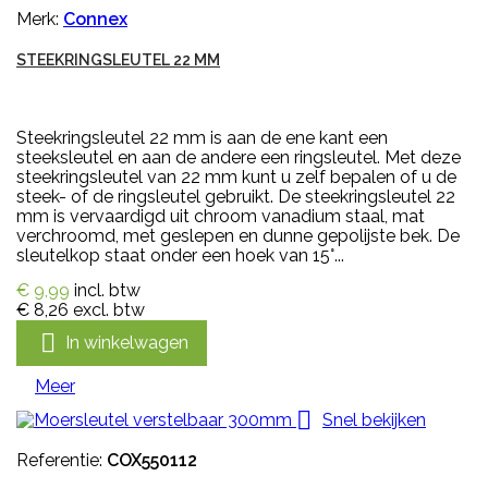
Merk:
Connex
STEEKRINGSLEUTEL 22 MM
Steekringsleutel 22 mm is aan de ene kant een
steeksleutel en aan de andere een ringsleutel. Met deze
steekringsleutel van 22 mm kunt u zelf bepalen of u de
steek- of de ringsleutel gebruikt. De steekringsleutel 22
mm is vervaardigd uit chroom vanadium staal, mat
verchroomd, met geslepen en dunne gepolijste bek. De
sleutelkop staat onder een hoek van 15°...
€ 9,99
incl. btw
€ 8,26
excl. btw

In winkelwagen
Meer

Snel bekijken
Referentie:
COX550112