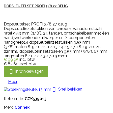
DOPSLEUTELSET PROFI 3/8 27 DELIG
Dopsleutelset PROFI 3/8 27 delig
Dopsleutelinzetstukken van chroom-vanadiumstaal1
ratel 9,53 mm (3/8"), 24 tanden, omschakelbaar met één
hand,snelwerkende uitwerper en 2-componenten
handgreep14 dopsleutelinzetstukken 9,53 mm
(3/8")maten 8-9-10-11-12-13-14-15-17-18-19-20-21-
22mm6 dopsleutelinzetstukken 9,53 mm (3/8"), 63 mm
langmaten 8-10-12-13-17-19 mm1...
€ 99,95
incl. btw
€ 82,60
excl. btw

In winkelwagen
Meer

Snel bekijken
Referentie:
COX539013
Merk:
Connex