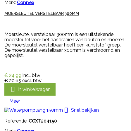
Merk:
Connex
MOERSLEUTEL VERSTELBAAR 300MM
Moersleutel verstelbaar 300mm is een uitstekende
moersleutel voor het aandraaien van bouten en moeren.
De moersleutel verstelbaar heeft een kunststof greep.
De moersleutel verstelbaar 300mm is verchroomd en
gepolijst.
€ 24,99
incl. btw
€ 20,65
excl. btw

In winkelwagen
Meer

Snel bekijken
Referentie:
COXT204150
Merk:
Connex