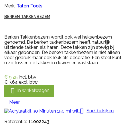
Merk:
Talen Tools
BERKEN TAKKENBEZEM
Berken Takkenbezem wordt ook wel heksenbezem
genoemd. De berken takkenbezem heeft natuurlijk
uitziende takken als haren. Deze takken zijn stevig bij
elkaar gebonden. De berken takkenbezem is niet alleen
voor gebruik maar ook leuk als decoratie. Een steel kunt
u zo tussen de takken in duwen en vastslaan.
€ 9,25
incl. btw
€ 7,64
excl. btw

In winkelwagen
Meer

Snel bekijken
Referentie:
T1002243