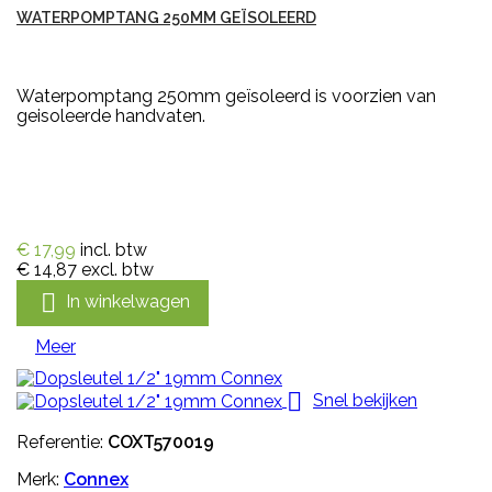
WATERPOMPTANG 250MM GEÏSOLEERD
Waterpomptang 250mm geïsoleerd is voorzien van
geisoleerde handvaten.
€ 17,99
incl. btw
€ 14,87
excl. btw

In winkelwagen
Meer

Snel bekijken
Referentie:
COXT570019
Merk:
Connex