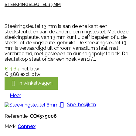
STEEKRINGSLEUTEL 13 MM
Steekringsleutel 13 mm is aan de ene kant een
steeksleutel en aan de andere een ringsleutel. Met deze
steekringsleutel van 13 mm kunt u zelf bepalen of u de
steek- of de ringsleutel gebruikt. De steekringsleutel 13
mm is vervaardigd uit chroom vanadium staal, mat
verchroomd, met geslepen en dunne gepolijste bek. De
sleutelkop staat onder een hoek van 15°...
€ 4,69
incl. btw
€ 3,88
excl. btw

In winkelwagen
Meer

Snel bekijken
Referentie:
COX539006
Merk:
Connex