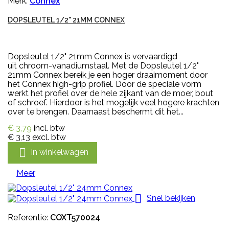
Merk:
Connex
DOPSLEUTEL 1/2" 21MM CONNEX
Dopsleutel 1/2" 21mm Connex is vervaardigd
uit chroom-vanadiumstaal. Met de Dopsleutel 1/2"
21mm Connex bereik je een hoger draaimoment door
het Connex high-grip profiel. Door de speciale vorm
werkt het profiel over de hele zijkant van de moer, bout
of schroef. Hierdoor is het mogelijk veel hogere krachten
over te brengen. Daarnaast beschermt dit het...
€ 3,79
incl. btw
€ 3,13
excl. btw

In winkelwagen
Meer

Snel bekijken
Referentie:
COXT570024