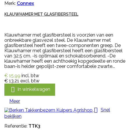
Merk:
Connex
KLAUWHAMER MET GLASFIBERSTEEL
Klauwhamer met glasfibersteel is voorzien van een
onbreekbare glasvezel steel. De Klauwhamer met
glasfibersteel heeft een twee-componenten greep. De
Klauwhamer met glasfibersteel heeft een glasfibersteel
van 32,5 cm. -is optimaal en schokabsorberend. -De
klauwhamer heeft een achthoekig kopgedeelte en ronde
baan-is helder gepolijst-zeer comfortabele zwarte...
€ 15,99
incl. btw
€ 13,21
excl. btw

In winkelwagen
Meer

Snel
bekijken
Referentie:
TTK3