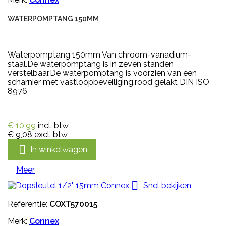
WATERPOMPTANG 150MM
Waterpomptang 150mm Van chroom-vanadium-
staal.De waterpomptang is in zeven standen
verstelbaar.De waterpomptang is voorzien van een
scharnier met vastloopbeveiliging.rood gelakt DIN ISO
8976
€ 10,99
incl. btw
€ 9,08
excl. btw

In winkelwagen
Meer

Snel bekijken
Referentie:
COXT570015
Merk:
Connex