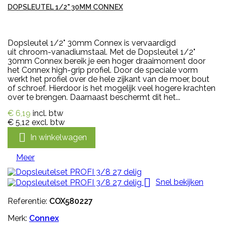
DOPSLEUTEL 1/2" 30MM CONNEX
Dopsleutel 1/2" 30mm Connex is vervaardigd
uit chroom-vanadiumstaal. Met de Dopsleutel 1/2"
30mm Connex bereik je een hoger draaimoment door
het Connex high-grip profiel. Door de speciale vorm
werkt het profiel over de hele zijkant van de moer, bout
of schroef. Hierdoor is het mogelijk veel hogere krachten
over te brengen. Daarnaast beschermt dit het...
€ 6,19
incl. btw
€ 5,12
excl. btw

In winkelwagen
Meer

Snel bekijken
Referentie:
COX580227
Merk:
Connex