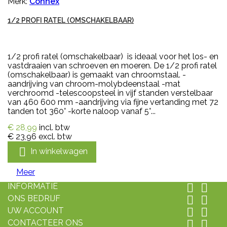
Merk:
Connex
1/2 PROFI RATEL (OMSCHAKELBAAR)
1/2 profi ratel (omschakelbaar) is ideaal voor het los- en
vastdraaien van schroeven en moeren. De 1/2 profi ratel
(omschakelbaar) is gemaakt van chroomstaal. -
aandrijving van chroom-molybdeenstaal -mat
verchroomd -telescoopsteel in vijf standen verstelbaar
van 460 600 mm -aandrijving via fijne vertanding met 72
tanden tot 360° -korte naloop vanaf 5°...
€ 28,99
incl. btw
€ 23,96
excl. btw

In winkelwagen
Meer
INFORMATIE


ONS BEDRIJF


UW ACCOUNT


CONTACTEER ONS

