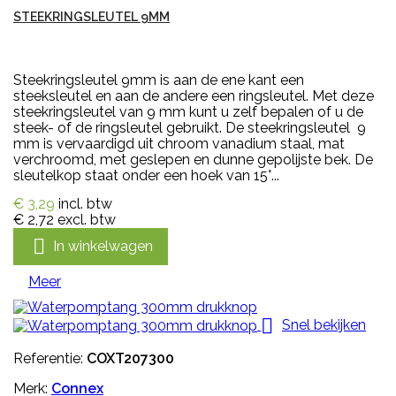
STEEKRINGSLEUTEL 9MM
Steekringsleutel 9mm is aan de ene kant een
steeksleutel en aan de andere een ringsleutel. Met deze
steekringsleutel van 9 mm kunt u zelf bepalen of u de
steek- of de ringsleutel gebruikt. De steekringsleutel 9
mm is vervaardigd uit chroom vanadium staal, mat
verchroomd, met geslepen en dunne gepolijste bek. De
sleutelkop staat onder een hoek van 15°...
€ 3,29
incl. btw
€ 2,72
excl. btw

In winkelwagen
Meer

Snel bekijken
Referentie:
COXT207300
Merk:
Connex