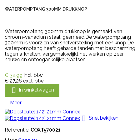
WATERPOMPTANG 300MM DRUKKNOP
Waterpomptang 300mm drukknop is gemaakt van
chroom-vanadium staal, gesmeed.De waterpomptang
300mm is voorzien van snelverstelling met een knop.De
waterpomptang heeft geharde tanden.met bescherming
tegen afknellen, vergemakkelijkt het werken op zeer
nauwe en ontoegankelijke plaatsen.
€ 32,99
incl. btw
€ 27,26
excl. btw

In winkelwagen
Meer

Snel bekijken
Referentie:
COXT570021