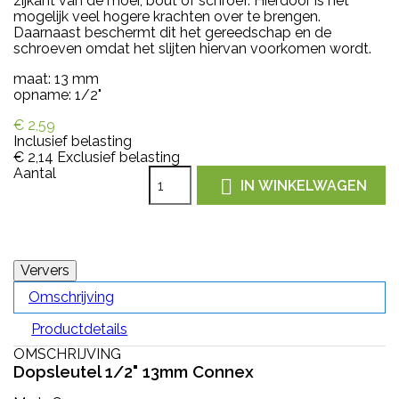
zijkant van de moer, bout of schroef. Hierdoor is het
mogelijk veel hogere krachten over te brengen.
Daarnaast beschermt dit het gereedschap en de
schroeven omdat het slijten hiervan voorkomen wordt.
maat: 13 mm
opname: 1/2"
€ 2,59
Inclusief belasting
€ 2,14
Exclusief belasting
Aantal

IN WINKELWAGEN
Omschrijving
Productdetails
OMSCHRIJVING
Dopsleutel 1/2" 13mm Connex