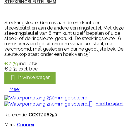
STEEKRINGSLEUTEL 6MM
Steekringsleutel 6mm is aan de ene kant een
steeksleutel en aan de andere een ringsleutel. Met deze
steekringsleutel van 6 mm kunt u zelf bepalen of u de
steek- of de ringsleutel gebruikt. De steekringsleutel 6
mm is vervaardigd uit chroom vanadium staal, mat
verchroomd, met geslepen en dunne gepolijste bek. De
sleutelkop staat onder een hoek van 15°...
€ 2,79
incl. btw
€ 2,31
excl. btw

In winkelwagen
Meer

Snel bekijken
Referentie:
COXT206250
Merk:
Connex