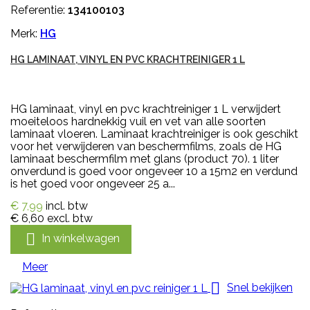
Referentie:
134100103
Merk:
HG
HG LAMINAAT, VINYL EN PVC KRACHTREINIGER 1 L
HG laminaat, vinyl en pvc krachtreiniger 1 L verwijdert
moeiteloos hardnekkig vuil en vet van alle soorten
laminaat vloeren. Laminaat krachtreiniger is ook geschikt
voor het verwijderen van beschermfilms, zoals de HG
laminaat beschermfilm met glans (product 70). 1 liter
onverdund is goed voor ongeveer 10 a 15m2 en verdund
is het goed voor ongeveer 25 a...
€ 7,99
incl. btw
€ 6,60
excl. btw

In winkelwagen
Meer

Snel bekijken