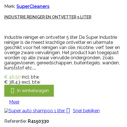
Merk:
SuperCleaners
INDUSTRIE REINIGER EN ONTVETTER 5 LITER
Industrie reiniger en ontvetter 5 liter De Super Industrie
reiniger is de meest krachtige ontvetter en uitermate
geschikt voor het reinigen van olie, nicotine, verf, teer en
overige zware vervuilingen. Het product kan toegepast
worden op alle zwaar vervuilde ondergronden, zoals
garagevloeren, gereedschappen, buitentegels, wanden,
kunststof etc.....
€ 46,50
incl. btw
€ 38,43
excl. btw

In winkelwagen
Meer

Snel bekijken
Referentie:
R4150330