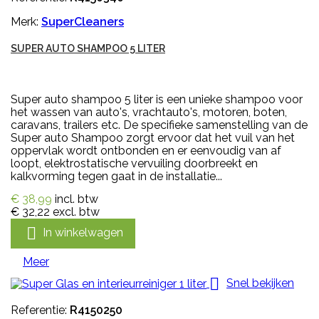
Merk:
SuperCleaners
SUPER AUTO SHAMPOO 5 LITER
Super auto shampoo 5 liter is een unieke shampoo voor
het wassen van auto's, vrachtauto's, motoren, boten,
caravans, trailers etc. De specifieke samenstelling van de
Super auto Shampoo zorgt ervoor dat het vuil van het
oppervlak wordt ontbonden en er eenvoudig van af
loopt, elektrostatische vervuiling doorbreekt en
kalkvorming tegen gaat in de installatie...
€ 38,99
incl. btw
€ 32,22
excl. btw

In winkelwagen
Meer

Snel bekijken
Referentie:
R4150250