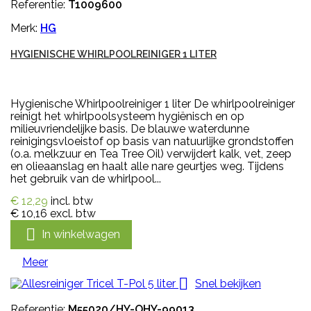
Referentie:
T1009600
Merk:
HG
HYGIENISCHE WHIRLPOOLREINIGER 1 LITER
Hygienische Whirlpoolreiniger 1 liter De whirlpoolreiniger
reinigt het whirlpoolsysteem hygiënisch en op
milieuvriendelijke basis. De blauwe waterdunne
reinigingsvloeistof op basis van natuurlijke grondstoffen
(o.a. melkzuur en Tea Tree Oil) verwijdert kalk, vet, zeep
en olieaanslag en haalt alle nare geurtjes weg. Tijdens
het gebruik van de whirlpool...
€ 12,29
incl. btw
€ 10,16
excl. btw

In winkelwagen
Meer

Snel bekijken
Referentie:
M55020/HY-OHY-99013