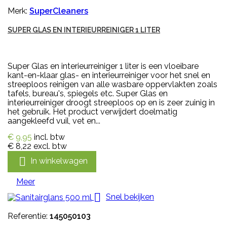
Merk:
SuperCleaners
SUPER GLAS EN INTERIEURREINIGER 1 LITER
Super Glas en interieurreiniger 1 liter is een vloeibare
kant-en-klaar glas- en interieurreiniger voor het snel en
streeploos reinigen van alle wasbare oppervlakten zoals
tafels, bureau's, spiegels etc. Super Glas en
interieurreiniger droogt streeploos op en is zeer zuinig in
het gebruik. Het product verwijdert doelmatig
aangekleefd vuil, vet en...
€ 9,95
incl. btw
€ 8,22
excl. btw

In winkelwagen
Meer

Snel bekijken
Referentie:
145050103