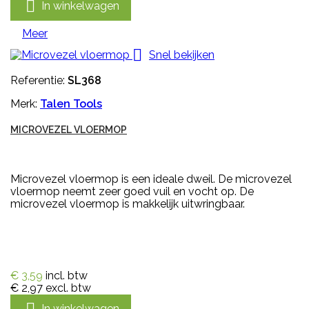

In winkelwagen
Meer

Snel bekijken
Referentie:
SL368
Merk:
Talen Tools
MICROVEZEL VLOERMOP
Microvezel vloermop is een ideale dweil. De microvezel
vloermop neemt zeer goed vuil en vocht op. De
microvezel vloermop is makkelijk uitwringbaar.
€ 3,59
incl. btw
€ 2,97
excl. btw
In winkelwagen