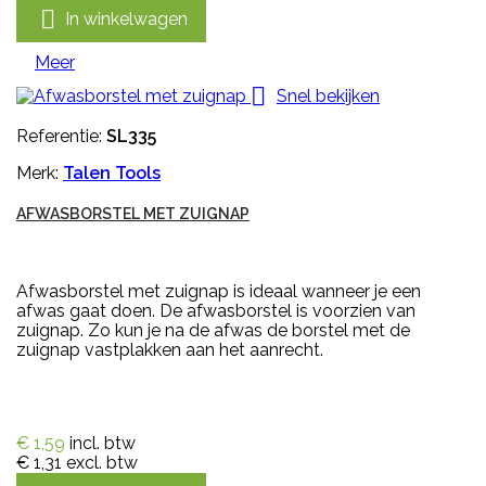

In winkelwagen
Meer

Snel bekijken
Referentie:
SL335
Merk:
Talen Tools
AFWASBORSTEL MET ZUIGNAP
Afwasborstel met zuignap is ideaal wanneer je een
afwas gaat doen. De afwasborstel is voorzien van
zuignap. Zo kun je na de afwas de borstel met de
zuignap vastplakken aan het aanrecht.
€ 1,59
incl. btw
€ 1,31
excl. btw