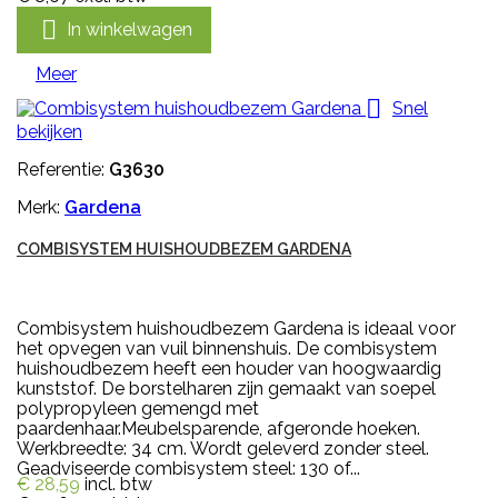

In winkelwagen
Meer

Snel
bekijken
Referentie:
G3630
Merk:
Gardena
COMBISYSTEM HUISHOUDBEZEM GARDENA
Combisystem huishoudbezem Gardena is ideaal voor
het opvegen van vuil binnenshuis. De combisystem
huishoudbezem heeft een houder van hoogwaardig
kunststof. De borstelharen zijn gemaakt van soepel
polypropyleen gemengd met
paardenhaar.Meubelsparende, afgeronde hoeken.
Werkbreedte: 34 cm. Wordt geleverd zonder steel.
Geadviseerde combisystem steel: 130 of...
€ 28,59
incl. btw