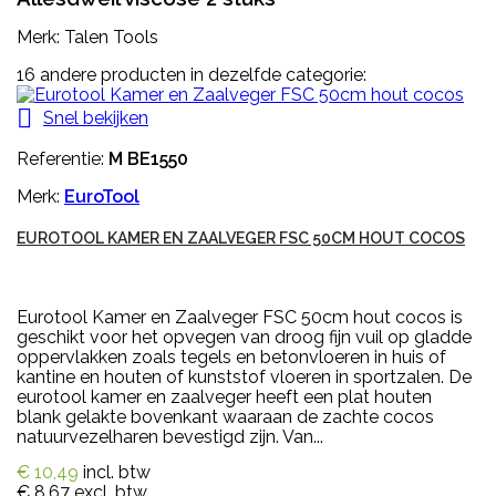
Merk: Talen Tools
16 andere producten in dezelfde categorie:

Snel bekijken
Referentie:
M BE1550
Merk:
EuroTool
EUROTOOL KAMER EN ZAALVEGER FSC 50CM HOUT COCOS
Eurotool Kamer en Zaalveger FSC 50cm hout cocos is
geschikt voor het opvegen van droog fijn vuil op gladde
oppervlakken zoals tegels en betonvloeren in huis of
kantine en houten of kunststof vloeren in sportzalen. De
eurotool kamer en zaalveger heeft een plat houten
blank gelakte bovenkant waaraan de zachte cocos
natuurvezelharen bevestigd zijn. Van...
€ 10,49
incl. btw
€ 8,67
excl. btw