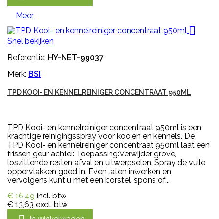
Meer

Snel bekijken
Referentie:
HY-NET-99037
Merk:
BSI
TPD KOOI- EN KENNELREINIGER CONCENTRAAT 950ML
TPD Kooi- en kennelreiniger concentraat 950ml is een
krachtige reinigingsspray voor kooien en kennels. De
TPD Kooi- en kennelreiniger concentraat 950ml laat een
frissen geur achter. Toepassing:Verwijder grove,
loszittende resten afval en uitwerpselen. Spray de vuile
oppervlakken goed in. Even laten inwerken en
vervolgens kunt u met een borstel, spons of...
€ 16,49
incl. btw
€ 13,63
excl. btw
In winkelwagen