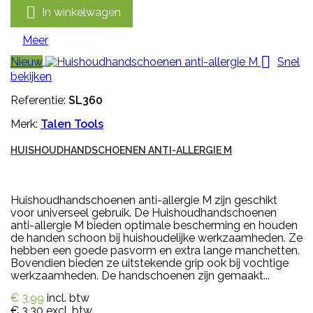

In winkelwagen
Meer

Nieuw
Snel
bekijken
Referentie:
SL360
Merk:
Talen Tools
HUISHOUDHANDSCHOENEN ANTI-ALLERGIE M
Huishoudhandschoenen anti-allergie M zijn geschikt
voor universeel gebruik. De Huishoudhandschoenen
anti-allergie M bieden optimale bescherming en houden
de handen schoon bij huishoudelijke werkzaamheden. Ze
hebben een goede pasvorm en extra lange manchetten.
Bovendien bieden ze uitstekende grip ook bij vochtige
werkzaamheden. De handschoenen zijn gemaakt...
€ 3,99
incl. btw
€ 3,30
excl. btw