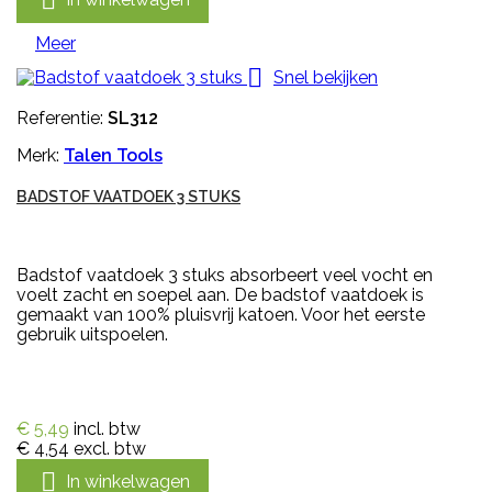

Meer

Snel bekijken
Referentie:
SL312
Merk:
Talen Tools
BADSTOF VAATDOEK 3 STUKS
Badstof vaatdoek 3 stuks absorbeert veel vocht en
voelt zacht en soepel aan. De badstof vaatdoek is
gemaakt van 100% pluisvrij katoen. Voor het eerste
gebruik uitspoelen.
€ 5,49
incl. btw
€ 4,54
excl. btw

In winkelwagen