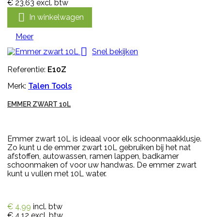
€ 23,63
excl. btw

In winkelwagen
Meer

Snel bekijken
Referentie:
E10Z
Merk:
Talen Tools
EMMER ZWART 10L
Emmer zwart 10L is ideaal voor elk schoonmaakklusje.
Zo kunt u de emmer zwart 10L gebruiken bij het nat
afstoffen, autowassen, ramen lappen, badkamer
schoonmaken of voor uw handwas. De emmer zwart
kunt u vullen met 10L water.
€ 4,99
incl. btw
€ 4,12
excl. btw