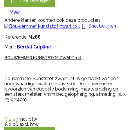

In winkelwagen
Meer
Andere klanten kochten ook deze producten

Snel bekijken
Referentie:
M288
Merk:
Berdal Gripline
BOUWEMMER KUNSTSTOF ZWART 12L
Bouwemmer kunststof zwart 12L is gemaakt van een
hoogwaardige kwaliteit kunststof. De bouwemmer
isvoorzien van dubbele bodemring, maatverdeling en
een sterk metalen 5mm beugelophanging. afmeting: 31 x
23 x 24cm
€ 2,49
incl. btw
€ 2,06
excl. btw