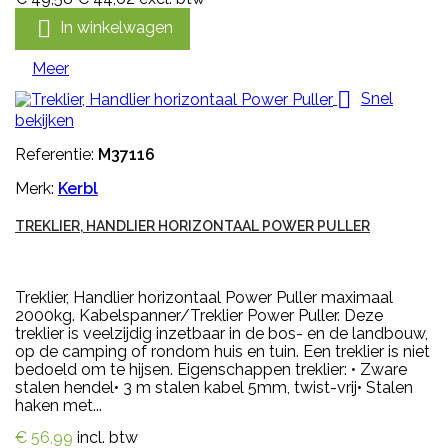

In winkelwagen
Meer

Snel
bekijken
Referentie:
M37116
Merk:
Kerbl
TREKLIER, HANDLIER HORIZONTAAL POWER PULLER
Treklier, Handlier horizontaal Power Puller maximaal
2000kg. Kabelspanner/Treklier Power Puller. Deze
treklier is veelzijdig inzetbaar in de bos- en de landbouw,
op de camping of rondom huis en tuin. Een treklier is niet
bedoeld om te hijsen. Eigenschappen treklier: • Zware
stalen hendel• 3 m stalen kabel 5mm, twist-vrij• Stalen
haken met...
€ 56,99
incl. btw