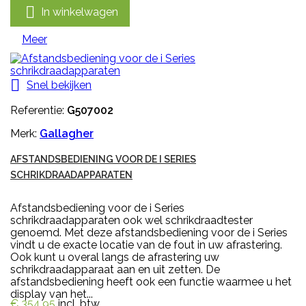

In winkelwagen
Meer

Snel bekijken
Referentie:
G507002
Merk:
Gallagher
AFSTANDSBEDIENING VOOR DE I SERIES
SCHRIKDRAADAPPARATEN
Afstandsbediening voor de i Series
schrikdraadapparaten ook wel schrikdraadtester
genoemd. Met deze afstandsbediening voor de i Series
vindt u de exacte locatie van de fout in uw afrastering.
Ook kunt u overal langs de afrastering uw
schrikdraadapparaat aan en uit zetten. De
afstandsbediening heeft ook een functie waarmee u het
display van het...
€ 354,95
incl. btw