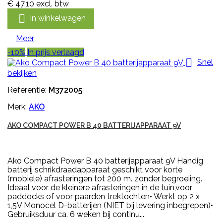
€ 47,10
excl. btw

In winkelwagen
Meer
-10%
In prijs verlaagd

Snel
bekijken
Referentie:
M372005
Merk:
AKO
AKO COMPACT POWER B 40 BATTERIJAPPARAAT 9V
Ako Compact Power B 40 batterijapparaat 9V Handig
batterij schrikdraadapparaat geschikt voor korte
(mobiele) afrasteringen tot 200 m. zonder begroeiing.
Ideaal voor de kleinere afrasteringen in de tuin,voor
paddocks of voor paarden trektochten• Werkt op 2 x
1,5V Monocel D-batterijen (NIET bij levering inbegrepen)•
Gebruiksduur ca. 6 weken bij continu...