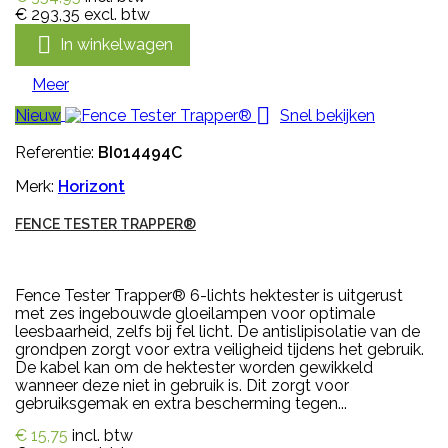
€ 293,35
excl. btw

In winkelwagen
Meer

Nieuw
Snel bekijken
Referentie:
BI014494C
Merk:
Horizont
FENCE TESTER TRAPPER®
Fence Tester Trapper® 6-lichts hektester is uitgerust
met zes ingebouwde gloeilampen voor optimale
leesbaarheid, zelfs bij fel licht. De antislipisolatie van de
grondpen zorgt voor extra veiligheid tijdens het gebruik.
De kabel kan om de hektester worden gewikkeld
wanneer deze niet in gebruik is. Dit zorgt voor
gebruiksgemak en extra bescherming tegen...
€ 15,75
incl. btw