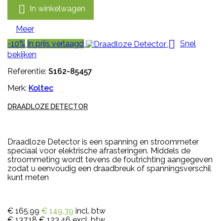

In winkelwagen
Meer

-10%
In prijs verlaagd
Snel
bekijken
Referentie:
S162-85457
Merk:
Koltec
DRAADLOZE DETECTOR
Draadloze Detector is een spanning en stroommeter
speciaal voor elektrische afrasteringen. Middels de
stroommeting wordt tevens de foutrichting aangegeven
zodat u eenvoudig een draadbreuk of spanningsverschil
kunt meten
€ 165,99
€ 149,39
incl. btw
€ 137,18
€ 123,46
excl. btw