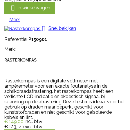

In winkelwagen
Meer

Snel bekijken
Referentie:
P150901
Merk:
RASTERKOMPAS
Rasterkompas is een digitale voltmeter met
ampèremeter voor een exacte foutanalyse in de
schrikdraadafrastering. het rasterkompas heeft een
verlichte LCD-indicatie en akoestisch signaal bij
spanning op de afrastering Deze tester is ideaal voor het
gebruik op draden maar beperkt geschikt voor
kunststofdraden en niet geschikt voor geïsoleerde
kabels en lint.
€ 149,00
incl. btw
€ 123,14
excl. btw