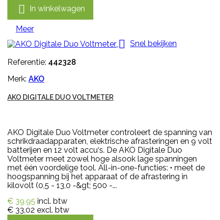

In winkelwagen
Meer

Snel bekijken
Referentie:
442328
Merk:
AKO
AKO DIGITALE DUO VOLTMETER
AKO Digitale Duo Voltmeter controleert de spanning van
schrikdraadapparaten, elektrische afrasteringen en 9 volt
batterijen en 12 volt accu‘s. De AKO Digitale Duo
Voltmeter meet zowel hoge alsook lage spanningen
met één voordelige tool. All-in-one-functies: • meet de
hoogspanning bij het apparaat of de afrastering in
kilovolt (0,5 - 13,0 -&gt; 500 -...
€ 39,95
incl. btw
€ 33,02
excl. btw