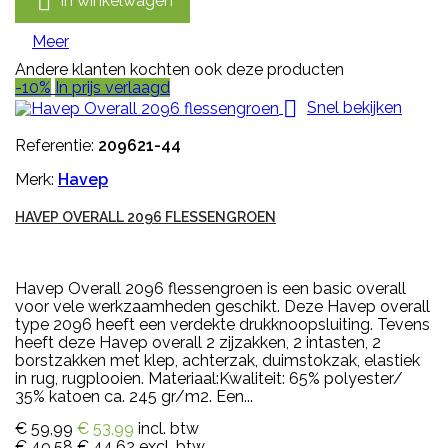

In winkelwagen
Meer
Andere klanten kochten ook deze producten
-10%
In prijs verlaagd

Snel bekijken
Referentie:
209621-44
Merk:
Havep
HAVEP OVERALL 2096 FLESSENGROEN
Havep Overall 2096 flessengroen is een basic overall
voor vele werkzaamheden geschikt. Deze Havep overall
type 2096 heeft een verdekte drukknoopsluiting. Tevens
heeft deze Havep overall 2 zijzakken, 2 intasten, 2
borstzakken met klep, achterzak, duimstokzak, elastiek
in rug, rugplooien. Materiaal:Kwaliteit: 65% polyester/
35% katoen ca. 245 gr/m2. Een...
€ 59,99
€ 53,99
incl. btw
€ 49,58
€ 44,62
excl. btw