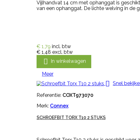
Vijlhandvat 14 cm met ophanggat is geschikt
van een ophanggat. De lichte welving in de g
€ 1,79
incl. btw
€ 1,48
excl. btw

In winkelwagen
Meer

Snel bekijk
Referentie:
COXT973070
Merk:
Connex
SCHROEFBIT TORX T10 2 STUKS
Schroefbit Torx T10 2 stuks is geschikt voor 