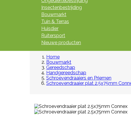
Ongediertebestrijding
Insectenbestrijding
Bouwmarkt
Tuin & Terras
Huisdier
Ruitersport
Nieuwe producten
Home
Bouwmarkt
Gereedschap
Handgereedschap
Schroevendraaiers en Priemen
Schroevendraaier plat 2.5x75mm Conn