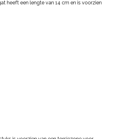
at heeft een lengte van 14 cm en is voorzien
stuks is voorzien van een torsiezone voor