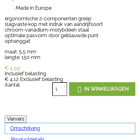
.Made in Europe
ergonomische 2-componenten greep
slagvaste kop met indruk van aandrijfsoort
chroom-vanadium-molybdeen staal
optimale pasvorm door geblauwde punt
ophanggat
maat: 5.5 mm
lengte: 150 mm
€ 4,99
Inclusief belasting
€ 4,12
Exclusief belasting
Aantal

IN WINKELWAGEN
Omschrijving
Productdetails