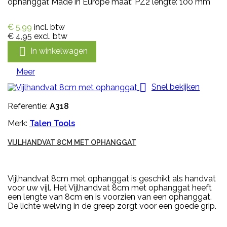
ophanggat Made in Europe maat: PZ2 lengte: 100 mm
€ 5,99
incl. btw
€ 4,95
excl. btw

In winkelwagen
Meer

Snel bekijken
Referentie:
A318
Merk:
Talen Tools
VIJLHANDVAT 8CM MET OPHANGGAT
Vijlhandvat 8cm met ophanggat is geschikt als handvat
voor uw vijl. Het Vijlhandvat 8cm met ophanggat heeft
een lengte van 8cm en is voorzien van een ophanggat.
De lichte welving in de greep zorgt voor een goede grip.