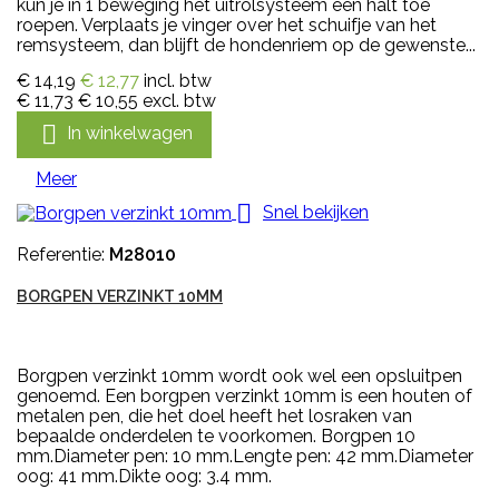
kun je in 1 beweging het uitrolsysteem een halt toe
roepen. Verplaats je vinger over het schuifje van het
remsysteem, dan blijft de hondenriem op de gewenste...
€ 14,19
€ 12,77
incl. btw
€ 11,73
€ 10,55
excl. btw

In winkelwagen
Meer

Snel bekijken
Referentie:
M28010
BORGPEN VERZINKT 10MM
Borgpen verzinkt 10mm wordt ook wel een opsluitpen
genoemd. Een borgpen verzinkt 10mm is een houten of
metalen pen, die het doel heeft het losraken van
bepaalde onderdelen te voorkomen. Borgpen 10
mm.Diameter pen: 10 mm.Lengte pen: 42 mm.Diameter
oog: 41 mm.Dikte oog: 3.4 mm.