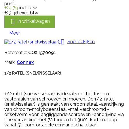
punt...
€ 4,79
incl. btw
€ 3,96
excl. btw

In winkelwagen
Meer

Snel bekijken
Referentie:
COXT570091
Merk:
Connex
1/2 RATEL (SNELWISSELAAR)
1/2 ratel (snelwisselaar) is ideaal voor het los- en
vastdraaien van schroeven en moeren. De 1/2 ratel
(snelwisselaar) is gemaakt van chroomstaal. -aandrijving
van chroom-molybdeenstaal -mat verchroomd -
offsetvorm voor laagliggende schroeven -aandrijving via
fijne vertanding met 72 tanden tot 360° -korte naloop
vanaf 5° -comfortabele eenhandschakelaar...