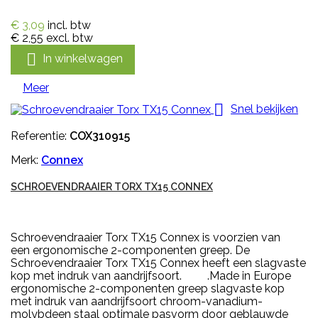
€ 3,09
incl. btw
€ 2,55
excl. btw

In winkelwagen
Meer

Snel bekijken
Referentie:
COX310915
Merk:
Connex
SCHROEVENDRAAIER TORX TX15 CONNEX
Schroevendraaier Torx TX15 Connex is voorzien van
een ergonomische 2-componenten greep. De
Schroevendraaier Torx TX15 Connex heeft een slagvaste
kop met indruk van aandrijfsoort. .Made in Europe
ergonomische 2-componenten greep slagvaste kop
met indruk van aandrijfsoort chroom-vanadium-
molybdeen staal optimale pasvorm door geblauwde