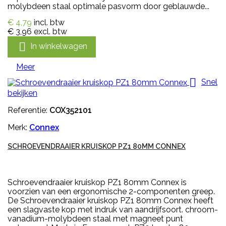
molybdeen staal optimale pasvorm door geblauwde...
€ 4,79
incl. btw
€ 3,96
excl. btw

In winkelwagen
Meer

Snel
bekijken
Referentie:
COX352101
Merk:
Connex
SCHROEVENDRAAIER KRUISKOP PZ1 80MM CONNEX
Schroevendraaier kruiskop PZ1 80mm Connex is
voorzien van een ergonomische 2-componenten greep.
De Schroevendraaier kruiskop PZ1 80mm Connex heeft
een slagvaste kop met indruk van aandrijfsoort. chroom-
vanadium-molybdeen staal met magneet punt