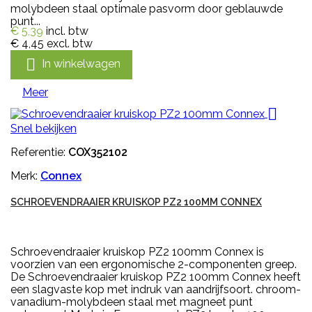
molybdeen staal optimale pasvorm door geblauwde
punt...
€ 5,39
incl. btw
€ 4,45
excl. btw

In winkelwagen
Meer

Snel bekijken
Referentie:
COX352102
Merk:
Connex
SCHROEVENDRAAIER KRUISKOP PZ2 100MM CONNEX
Schroevendraaier kruiskop PZ2 100mm Connex is
voorzien van een ergonomische 2-componenten greep.
De Schroevendraaier kruiskop PZ2 100mm Connex heeft
een slagvaste kop met indruk van aandrijfsoort. chroom-
vanadium-molybdeen staal met magneet punt