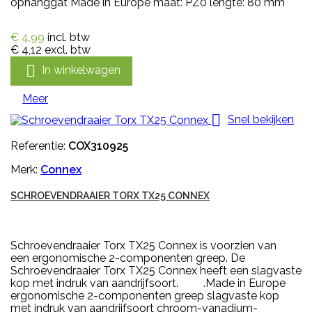
ophanggat Made in Europe maat: PZ0 lengte: 80 mm
€ 4,99
incl. btw
€ 4,12
excl. btw

In winkelwagen
Meer

Snel bekijken
Referentie:
COX310925
Merk:
Connex
SCHROEVENDRAAIER TORX TX25 CONNEX
Schroevendraaier Torx TX25 Connex is voorzien van
een ergonomische 2-componenten greep. De
Schroevendraaier Torx TX25 Connex heeft een slagvaste
kop met indruk van aandrijfsoort. .Made in Europe
ergonomische 2-componenten greep slagvaste kop
met indruk van aandrijfsoort chroom-vanadium-