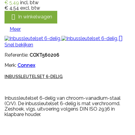
€ 5,49
incl. btw
€ 4,54
excl. btw

In winkelwagen
Meer

Snel bekijken
Referentie:
COXT560206
Merk:
Connex
INBUSSLEUTELSET 6-DELIG
Inbussleutelset 6-delig van chroom-vanadium-staal
(CrV). De inbussleutelset 6-delig is mat verchroomd.
Zeshoek, vlgs. uitvoering volgens DIN ISO 2936 in
klapbare houder.