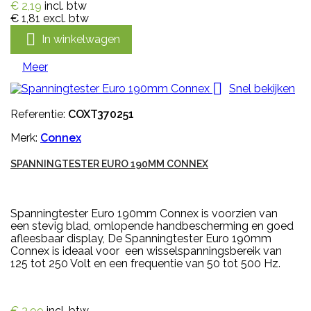
€ 2,19
incl. btw
€ 1,81
excl. btw

In winkelwagen
Meer

Snel bekijken
Referentie:
COXT370251
Merk:
Connex
SPANNINGTESTER EURO 190MM CONNEX
Spanningtester Euro 190mm Connex is voorzien van
een stevig blad, omlopende handbescherming en goed
afleesbaar display, De Spanningtester Euro 190mm
Connex is ideaal voor een wisselspanningsbereik van
125 tot 250 Volt en een frequentie van 50 tot 500 Hz.
€ 3,99
incl. btw