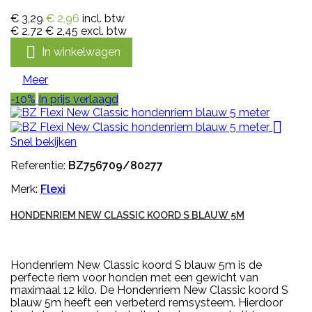
€ 3,29
€ 2,96
incl. btw
€ 2,72
€ 2,45
excl. btw

In winkelwagen
Meer
-10%
In prijs verlaagd

Snel bekijken
Referentie:
BZ756709/80277
Merk:
Flexi
HONDENRIEM NEW CLASSIC KOORD S BLAUW 5M
Hondenriem New Classic koord S blauw 5m is de
perfecte riem voor honden met een gewicht van
maximaal 12 kilo. De Hondenriem New Classic koord S
blauw 5m heeft een verbeterd remsysteem. Hierdoor