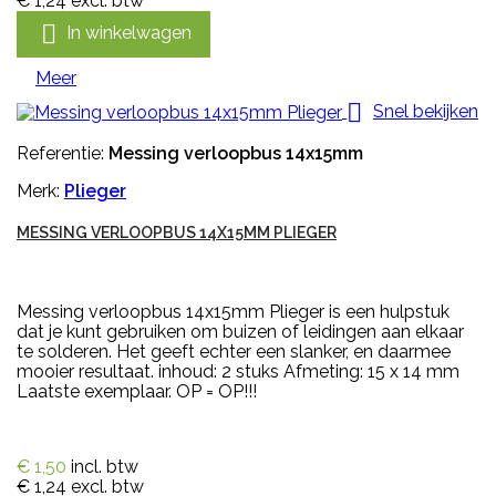
€ 1,24
excl. btw

In winkelwagen
Meer

Snel bekijken
Referentie:
Messing verloopbus 14x15mm
Merk:
Plieger
MESSING VERLOOPBUS 14X15MM PLIEGER
Messing verloopbus 14x15mm Plieger is een hulpstuk
dat je kunt gebruiken om buizen of leidingen aan elkaar
te solderen. Het geeft echter een slanker, en daarmee
mooier resultaat. inhoud: 2 stuks Afmeting: 15 x 14 mm
Laatste exemplaar. OP = OP!!!
€ 1,50
incl. btw
€ 1,24
excl. btw