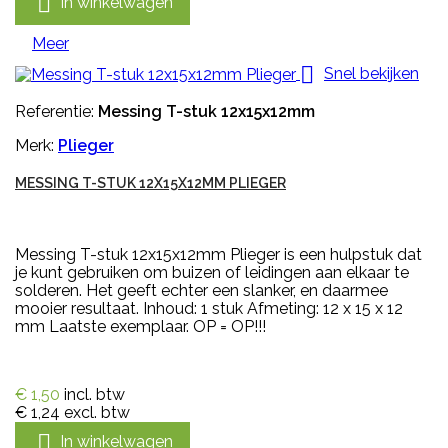

In winkelwagen
Meer

Snel bekijken
Referentie:
Messing T-stuk 12x15x12mm
Merk:
Plieger
MESSING T-STUK 12X15X12MM PLIEGER
Messing T-stuk 12x15x12mm Plieger is een hulpstuk dat
je kunt gebruiken om buizen of leidingen aan elkaar te
solderen. Het geeft echter een slanker, en daarmee
mooier resultaat. Inhoud: 1 stuk Afmeting: 12 x 15 x 12
mm Laatste exemplaar. OP = OP!!!
€ 1,50
incl. btw
€ 1,24
excl. btw

In winkelwagen