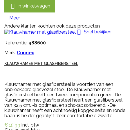

In winkelwagen
Meer
Andere klanten kochten ook deze producten

Snel bekijken
Referentie:
988600
Merk:
Connex
KLAUWHAMER MET GLASFIBERSTEEL
Klauwhamer met glasfibersteel is voorzien van een
onbreekbare glasvezel steel. De Klauwhamer met
glasfibersteel heeft een twee-componenten greep. De
Klauwhamer met glasfibersteel heeft een glasfibersteel
van 32,5 cm. -is optimaal en schokabsorberend. -De
klauwhamer heeft een achthoekig kopgedeelte en ronde
baan-is helder gepolijst-zeer comfortabele zwarte...
€ 15,99
incl. btw