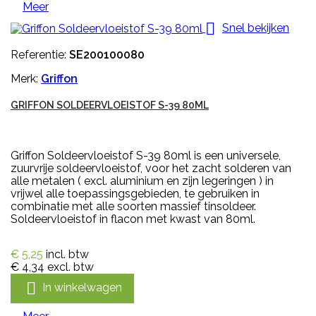
Meer

Snel bekijken
Referentie:
SE200100080
Merk:
Griffon
GRIFFON SOLDEERVLOEISTOF S-39 80ML
Griffon Soldeervloeistof S-39 80ml is een universele,
zuurvrije soldeervloeistof, voor het zacht solderen van
alle metalen ( excl. aluminium en zijn legeringen ) in
vrijwel alle toepassingsgebieden, te gebruiken in
combinatie met alle soorten massief tinsoldeer.
Soldeervloeistof in flacon met kwast van 80ml.
€ 5,25
incl. btw
€ 4,34
excl. btw

In winkelwagen