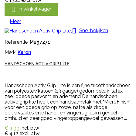
€ 13,21
excl. btw

In winkelwagen
Meer

Snel bekijken
Referentie:
M297271
Merk:
Keron
HANDSCHOEN ACTIV GRIP LITE
Handschoen Activ Grip Lite is een fijne tricothandschoen
van polyester/katoen (13 gauge) gedompeld in latex,
zeer goede pasvorm en ademend De handschoen
active grip lite heeft een handpalmvlak met "MicroFinish"
voor een goede grip op zowel natte als droge
oppervlaktes vrije hand- en vingerrug, duim geheel
omhuld en zeer goed vingertoppengevoel gewassen,...
€ 4,99
incl. btw
€ 4,12
excl. btw