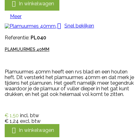

In winkelwagen
Meer

Snel bekijken
Referentie:
PL040
PLAMUURMES 40MM
Plamuurmes 40mm heeft een rvs blad en een houten
heft. Dit versterkt het plamuurmes 40mm en dat merk je
tijdens het plamuren. Het geeft namelijk meer tegendruk
waardoor je de plamuur of vuller dieper in het gat kunt
drukken, en het gat ook helemaal vol komt te zitten.
€ 1,50
incl. btw
€ 1,24
excl. btw

In winkelwagen