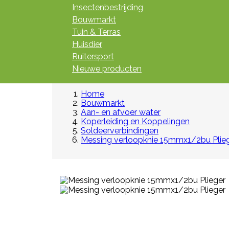
Insectenbestrijding
Bouwmarkt
Tuin & Terras
Huisdier
Ruitersport
Nieuwe producten
Home
Bouwmarkt
Aan- en afvoer water
Koperleiding en Koppelingen
Soldeerverbindingen
Messing verloopknie 15mmx1/2bu Plie