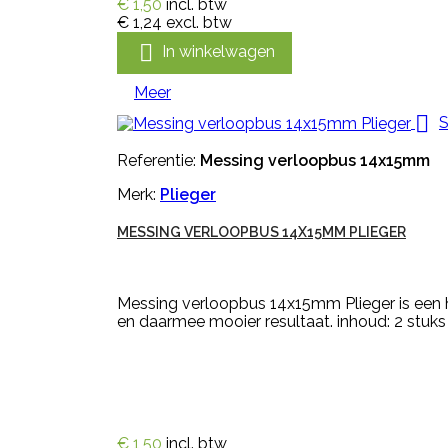
€ 1,50
incl. btw
€ 1,24
excl. btw

In winkelwagen
Meer

S
Referentie:
Messing verloopbus 14x15mm
Merk:
Plieger
MESSING VERLOOPBUS 14X15MM PLIEGER
Messing verloopbus 14x15mm Plieger is een hu
en daarmee mooier resultaat. inhoud: 2 stuks
€ 1,50
incl. btw