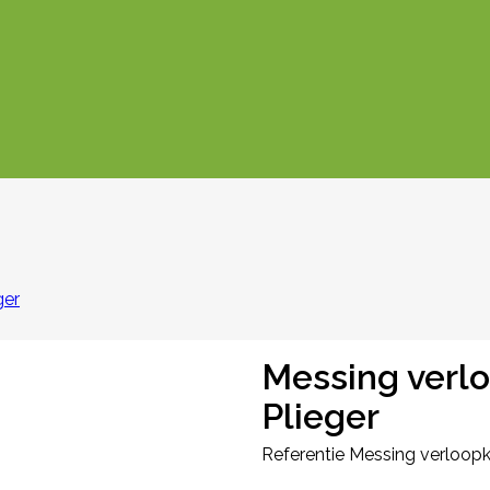
ger
Messing verl
Plieger
Referentie
Messing verloop