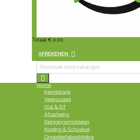
Totaal
€ 0,00

AFREKENEN

Home
Kennisbank
Veehouderij
Stal & Erf
Afrastering
Reinigingsmiddelen
Kleding & Schoeisel
Ongediertebestrijding