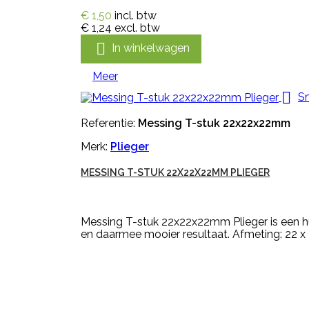
€ 1,50
incl. btw
€ 1,24
excl. btw

In winkelwagen
Meer

Sn
Referentie:
Messing T-stuk 22x22x22mm
Merk:
Plieger
MESSING T-STUK 22X22X22MM PLIEGER
Messing T-stuk 22x22x22mm Plieger is een hul
en daarmee mooier resultaat. Afmeting: 22 x