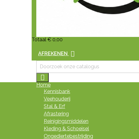
Totaal
€ 0,00

AFREKENEN

Home
Kennisbank
Veehouderij
Stal & Erf
Afrastering
Reinigingsmiddelen
Kleding & Schoeisel
Ongediertebestrijding