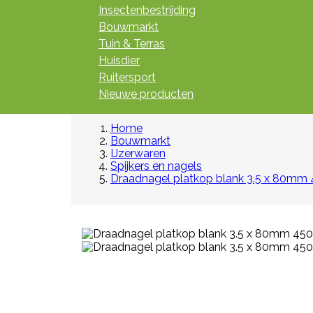
Insectenbestrijding
Bouwmarkt
Tuin & Terras
Huisdier
Ruitersport
Nieuwe producten
Home
Bouwmarkt
IJzerwaren
Spijkers en nagels
Draadnagel platkop blank 3.5 x 80mm 