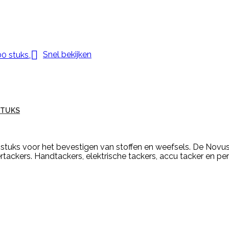

Snel bekijken
STUKS
uks voor het bevestigen van stoffen en weefsels. De Nov
tackers. Handtackers, elektrische tackers, accu tacker en pe