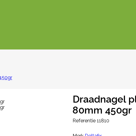
450gr
Draadnagel pl
80mm 450gr
Referentie
11810
Merk
Deltafix