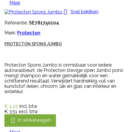
Meer

Snel bekijken
Referentie:
SE781750104
Merk:
Protecton
PROTECTON SPONS JUMBO
Protecton Spons Jumbo is onmisbaar voor iedere
autowasbeurt, de Protecton stevige open Jumbo pons
mengt shampoo en water gemakkelijk voor een
schitterend resultaat. Verwijdert hardnekkig vuil van
kunststof delen, chroom, lak en glas van interieur en
exterieur.
€ 4,25
incl. btw
€ 3,51
excl. btw

In winkelwagen