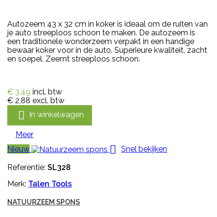
Autozeem 43 x 32 cm in koker is ideaal om de ruiten van
je auto streeploos schoon te maken. De autozeem is
een traditionele wonderzeem verpakt in een handige
bewaar koker voor in de auto. Superieure kwaliteit, zacht
en soepel. Zeemt streeploos schoon.
€ 3,49
incl. btw
€ 2,88
excl. btw

In winkelwagen
Meer

Nieuw
Snel bekijken
Referentie:
SL328
Merk:
Talen Tools
NATUURZEEM SPONS