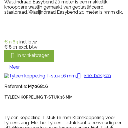
Waslijndraad Easybend 20 meter is een makkelijk
knoopbare waslijn gemaakt van geplastificeerd
staaldraad. Waslijndraad Easybend 20 meter is 3mm dik.
€ 9,69
incl. btw
€ 8,01
excl. btw

In winkelwagen
Meer

Snel bekijken
Referentie:
M706816
TYLEEN KOPPELING T-STUK 16 MM
Tyleen koppeling T-stuk 16 mm Klemkoppeling voor
tyleenslang. Met het tyleen T-stuk kunt u eenvoudig een
aftakking maken in uw watervoorziening. Het T-stuk