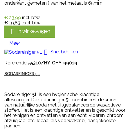
onderkant gemeten ) van het metaal is 65mm
€ 23,99
incl. btw
€ 19,83
excl. btw

In winkelwagen
Meer

Snel bekijken
Referentie:
55310/HY-OHY-99019
SODAREINIGER 5L
Sodareiniger 5L is een hygienische, krachtige
allesreiniger. De sodareiniger 5L combineert de kracht
van natuurlijke soda met uitgebalanceerde wasactieve
stoffen. Het is een krachtige ontvetter en is geschikt voor
het reinigen en ontvetten van aanrecht, vloeren, chroom,
afzuigkap, etc. Ideaal als voorweker bij aangekoekte
pannen.