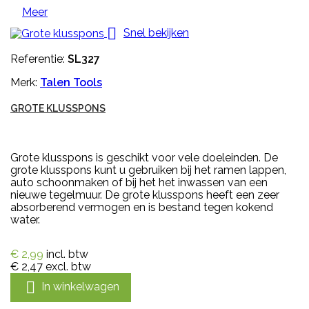
Meer

Snel bekijken
Referentie:
SL327
Merk:
Talen Tools
GROTE KLUSSPONS
Grote klusspons is geschikt voor vele doeleinden. De
grote klusspons kunt u gebruiken bij het ramen lappen,
auto schoonmaken of bij het het inwassen van een
nieuwe tegelmuur. De grote klusspons heeft een zeer
absorberend vermogen en is bestand tegen kokend
water.
€ 2,99
incl. btw
€ 2,47
excl. btw

In winkelwagen