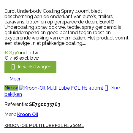
Eurol Underbody Coating Spray 400ml biedt
bescherming aan de onderkant van auto's, trailers,
caravans, boten en op gerepareerde delen. Eurol®
Undercoating spray ook wel tectiel spray genoemd is
geluiddempend en goed bestand tegen roest en
oxyderende werking van chemicaliën. Het product vormt
een stevige , niet plakkerige coating....
€ 8,90
incl. btw
€ 7,36
excl. btw

In winkelwagen
Meer

Nieuw
Snel
bekijken
Referentie:
SE790033763
Merk:
Kroon Oil
KROON-OIL MULTI LUBE FGL H1 400ML