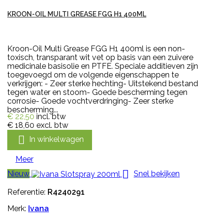
KROON-OIL MULTI GREASE FGG H1 400ML
Kroon-Oil Multi Grease FGG H1 400ml is een non-
toxisch, transparant wit vet op basis van een zuivere
medicinale basisolie en PTFE. Speciale additieven zijn
toegevoegd om de volgende eigenschappen te
verkrijgen: - Zeer sterke hechting- Uitstekend bestand
tegen water en stoom- Goede bescherming tegen
corrosie- Goede vochtverdringing- Zeer sterke
bescherming...
€ 22,50
incl. btw
€ 18,60
excl. btw

In winkelwagen
Meer

Nieuw
Snel bekijken
Referentie:
R4240291
Merk:
Ivana