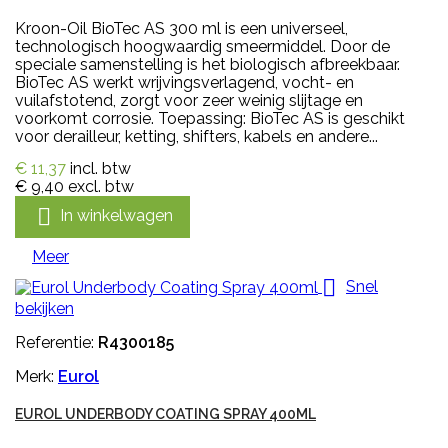
Kroon-Oil BioTec AS 300 ml is een universeel,
technologisch hoogwaardig smeermiddel. Door de
speciale samenstelling is het biologisch afbreekbaar.
BioTec AS werkt wrijvingsverlagend, vocht- en
vuilafstotend, zorgt voor zeer weinig slijtage en
voorkomt corrosie. Toepassing: BioTec AS is geschikt
voor derailleur, ketting, shifters, kabels en andere...
€ 11,37
incl. btw
€ 9,40
excl. btw

In winkelwagen
Meer

Snel
bekijken
Referentie:
R4300185
Merk:
Eurol
EUROL UNDERBODY COATING SPRAY 400ML