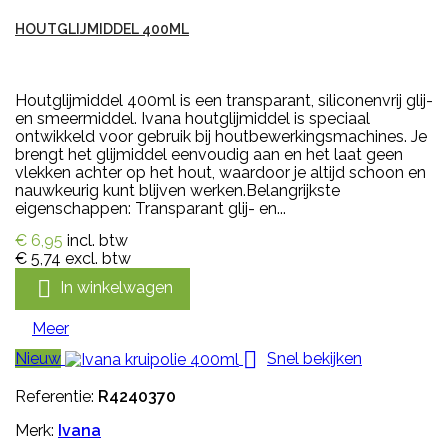
HOUTGLIJMIDDEL 400ML
Houtglijmiddel 400ml is een transparant, siliconenvrij glij-
en smeermiddel. Ivana houtglijmiddel is speciaal
ontwikkeld voor gebruik bij houtbewerkingsmachines. Je
brengt het glijmiddel eenvoudig aan en het laat geen
vlekken achter op het hout, waardoor je altijd schoon en
nauwkeurig kunt blijven werken.Belangrijkste
eigenschappen: Transparant glij- en...
€ 6,95
incl. btw
€ 5,74
excl. btw

In winkelwagen
Meer

Nieuw
Snel bekijken
Referentie:
R4240370
Merk:
Ivana