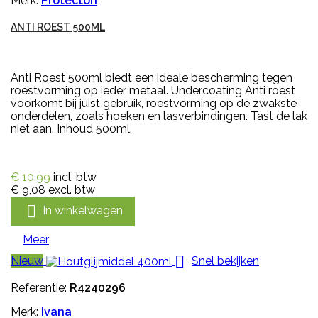
Merk:
Protecton
ANTI ROEST 500ML
Anti Roest 500ml biedt een ideale bescherming tegen
roestvorming op ieder metaal. Undercoating Anti roest
voorkomt bij juist gebruik, roestvorming op de zwakste
onderdelen, zoals hoeken en lasverbindingen. Tast de lak
niet aan. Inhoud 500ml.
€ 10,99
incl. btw
€ 9,08
excl. btw

In winkelwagen
Meer

Nieuw
Snel bekijken
Referentie:
R4240296
Merk:
Ivana