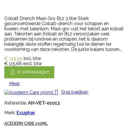
Cobalt Drench Maxi-Gro B12 3 liter Sterk
geconcentreerde Cobalt-drench voor schapen en
koeien, met selenium. Maxi-gro vult het tekort aan kobalt
aan. Tekorten aan Kobalt en B12 veroorzaken veel
problemen bij rundvee en schapen, het is daarom
belangrijk deze stoffen regelmatig toe te dienen ter
voorkoming van deze tekorten. De juiste balans tussen...
€ 139,95
incl. btw
€ 115,66
excl. btw

In winkelwagen
Meer

Snel bekijken
Referentie:
AH-VET-01013
Merk:
Ecuphar
ACEDERM CARE 150ML