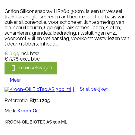
Griffon Siliconenspray HR260 300ml is een universeel
transparant glij, smeer en antihechtmddel op basis van
zuiver siliconenolie, voor schone en lichte smering van
o.a. schuifdeuren, ( gordijn ) rails,ramen, laden, sloten,
scharnieren, grendels, bedrading, ritssluitingen enz.,
voorkomt vuil en vet aanslag, voorkomt vastvriezen van
( deur ) rubbers. Inhoud...
€ 6,99
incl. btw
€ 5,78
excl. btw

In winkelwagen
Meer

Snel bekijken
Referentie:
BI711205
Merk:
Kroon Oil
KROON-OIL BIOTEC AS 300 ML