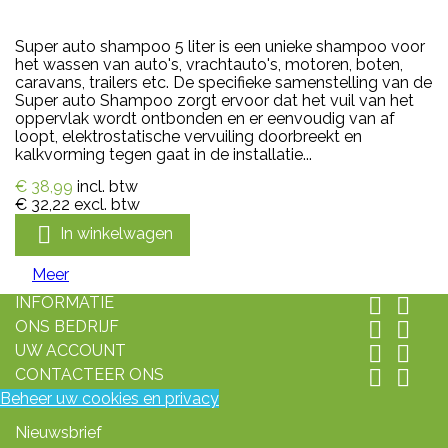
Super auto shampoo 5 liter is een unieke shampoo voor
het wassen van auto's, vrachtauto's, motoren, boten,
caravans, trailers etc. De specifieke samenstelling van de
Super auto Shampoo zorgt ervoor dat het vuil van het
oppervlak wordt ontbonden en er eenvoudig van af
loopt, elektrostatische vervuiling doorbreekt en
kalkvorming tegen gaat in de installatie...
€ 38,99
incl. btw
€ 32,22
excl. btw

In winkelwagen
Meer
INFORMATIE


ONS BEDRIJF


UW ACCOUNT


CONTACTEER ONS


Beheer uw cookies en privacy
Nieuwsbrief