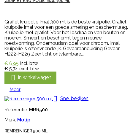
GRAFIET KRUIPOLIE IMAL 300 ML
Grafiet kruipolie Imal 300 ml is de beste kruipolie. Grafiet
kruipolie Imal voor een goede smering en beschermlaag.
Kruipolie met grafiet. Voor het losdraaien van bouten en
moeren. Smeert en beschermt tegen nieuwe
roestvorming. Onderhoudsmiddel voor chroom. Imal
kruipolie is ozonvriendelijk. Gevaaraanduiding Gevaar
H222-H229 Zeer licht ontvlambare...
€ 6,95
incl. btw
€ 5,74
excl. btw

In winkelwagen
Meer

Snel bekijken
Referentie:
MRR500
Merk:
Motip
REMREINIGER 500 ML