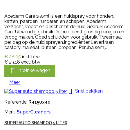
Acederm Care 150ml is een huidspray voor honden,
katten, paarden, runderen en schapen. Acederm
verzacht, voedt en beschermt de huid.Gebruik Acederm
Care:Uitwendig gebruik.De huid eerst grondig reinigen en
droog maken. Goed schudden voor gebruik. Tweemaal
per dag op de huid sprayen.IngrediëntenLevertraan,
castorylmaleaat, butaan, propaan, Perubalsem,...
€ 28,05
incl. btw
€ 23,18
excl. btw

In winkelwagen
Meer

Snel bekijken
Referentie:
R4150340
Merk:
SuperCleaners
SUPER AUTO SHAMPOO 5 LITER