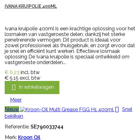
IVANA KRUIPOLIE 400ML
Ivana kruipolie 400ml is een krachtige oplossing voor het
losmaken van vastgeroeste delen, dankzij het sterke
penetrerende vermogen. Dit product is ideaal voor
zowel professioneel als thuisgebruik, en zorgt ervoor dat
je snel en efficiënt kunt werken. Effectieve losmaak
oplossing De Ivana kruipolie is speciaal ontwikkeld om
vastgeroeste onderdelen...
€ 6,23
incl. btw
€ 5,15
excl. btw

In winkelwagen
Meer

Nieuw
Snel
bekijken
Referentie:
SE790033744
Merk:
Kroon Oil