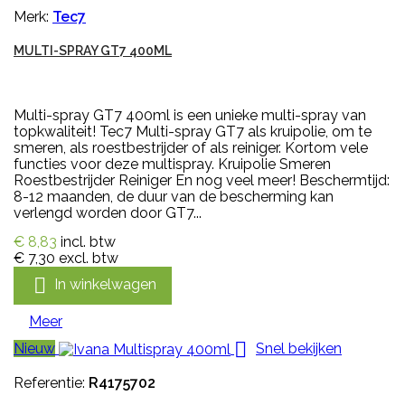
Merk:
Tec7
MULTI-SPRAY GT7 400ML
Multi-spray GT7 400ml is een unieke multi-spray van
topkwaliteit! Tec7 Multi-spray GT7 als kruipolie, om te
smeren, als roestbestrijder of als reiniger. Kortom vele
functies voor deze multispray. Kruipolie Smeren
Roestbestrijder Reiniger En nog veel meer! Beschermtijd:
8-12 maanden, de duur van de bescherming kan
verlengd worden door GT7...
€ 8,83
incl. btw
€ 7,30
excl. btw

In winkelwagen
Meer

Nieuw
Snel bekijken
Referentie:
R4175702