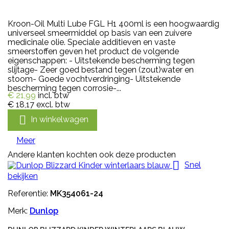
Kroon-Oil Multi Lube FGL H1 400ml is een hoogwaardig
universeel smeermiddel op basis van een zuivere
medicinale olie. Speciale additieven en vaste
smeerstoffen geven het product de volgende
eigenschappen: - Uitstekende bescherming tegen
slijtage- Zeer goed bestand tegen (zout)water en
stoom- Goede vochtverdringing- Uitstekende
bescherming tegen corrosie-...
€ 21,99
incl. btw
€ 18,17
excl. btw

In winkelwagen
Meer
Andere klanten kochten ook deze producten

Snel
bekijken
Referentie:
MK354061-24
Merk:
Dunlop