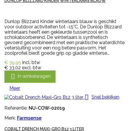
DUNLOP BLIZZARD KINDER WINTERLAARS BLAUW
Dunlop Blizzard Kinder winterlaars blauw is geschikt
voor outdoor activiteiten tot -15°C. De Dunlop Blizzard
winterlaars heeft een gekleurde tussenzool en is
schokabsorberend. De winterlaars is synthetisch
gevoerd gecombineerd met een praktische waterdichte
vetersluiting voor een nog betere pasvorm. Het
zoolprofiel biedt goede grip op gladde winterse...
€ 39,95
incl. btw
€ 33,02
excl. btw

In winkelwagen
Meer

Snel bekijken
Referentie:
NU-COW-02019
Merk:
Farmsense
COBALT DRENCH MAXI-GRO B12 3 LITER