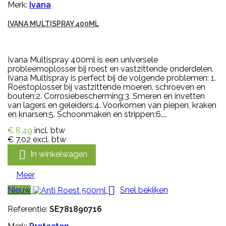
Merk:
Ivana
IVANA MULTISPRAY 400ML
Ivana Multispray 400ml is een universele
probleemoplosser bij roest en vastzittende onderdelen.
Ivana Multispray is perfect bij de volgende problemen: 1.
Roestoplosser bij vastzittende moeren, schroeven en
bouten;2. Corrosiebescherming;3. Smeren en invetten
van lagers en geleiders;4. Voorkomen van piepen, kraken
en knarsen;5. Schoonmaken en strippen;6....
€ 8,49
incl. btw
€ 7,02
excl. btw

In winkelwagen
Meer

Nieuw
Snel bekijken
Referentie:
SE781890716