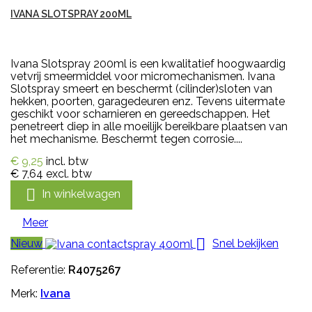
IVANA SLOTSPRAY 200ML
Ivana Slotspray 200ml is een kwalitatief hoogwaardig
vetvrij smeermiddel voor micromechanismen. Ivana
Slotspray smeert en beschermt (cilinder)sloten van
hekken, poorten, garagedeuren enz. Tevens uitermate
geschikt voor scharnieren en gereedschappen. Het
penetreert diep in alle moeilijk bereikbare plaatsen van
het mechanisme. Beschermt tegen corrosie....
€ 9,25
incl. btw
€ 7,64
excl. btw

In winkelwagen
Meer

Nieuw
Snel bekijken
Referentie:
R4075267
Merk:
Ivana