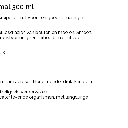
Imal 300 ml
t kruipolie Imal voor een goede smering en
 het losdraaien van bouten en moeren. Smeert
 roestvorming. Onderhoudsmiddel voor
jk.
ambare aerosol. Houder onder druk: kan open
izeligheid veroorzaken.
 water levende organismen, met langdurige