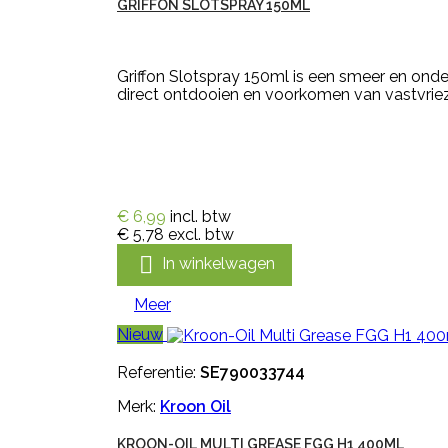
GRIFFON SLOTSPRAY 150ML
Griffon Slotspray 150ml is een smeer en onde
direct ontdooien en voorkomen van vastvrie
€ 6,99
incl. btw
€ 5,78
excl. btw

In winkelwagen
Meer
Nieuw
Referentie:
SE790033744
Merk:
Kroon Oil
KROON-OIL MULTI GREASE FGG H1 400ML