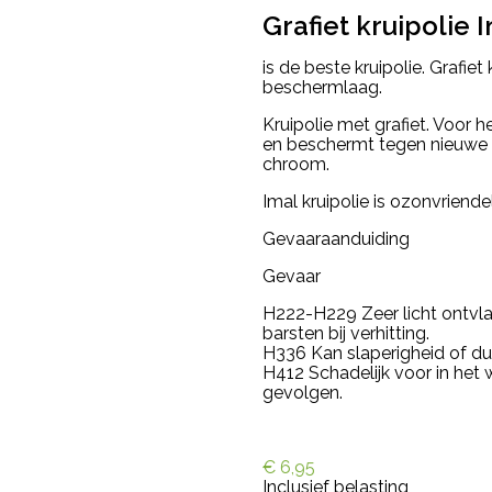
Grafiet kruipolie 
is de beste kruipolie. Grafie
beschermlaag.
Kruipolie met grafiet. Voor
en beschermt tegen nieuwe
chroom.
Imal kruipolie is ozonvriendeli
Gevaaraanduiding
Gevaar
H222-H229 Zeer licht ontvl
barsten bij verhitting.
H336 Kan slaperigheid of du
H412 Schadelijk voor in het
gevolgen.
€ 6,95
Inclusief belasting