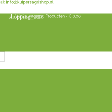
il:
info@kuipersagrishop.nl
shopping_cart
Winkelwagen:
0
Producten - € 0,00