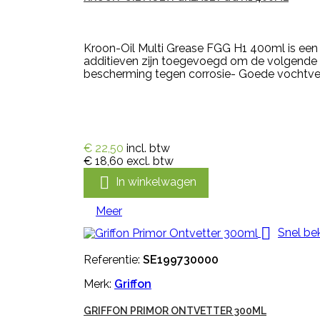
Kroon-Oil Multi Grease FGG H1 400ml is een n
additieven zijn toegevoegd om de volgende 
bescherming tegen corrosie- Goede vochtverd
€ 22,50
incl. btw
€ 18,60
excl. btw

In winkelwagen
Meer

Snel bek
Referentie:
SE199730000
Merk:
Griffon
GRIFFON PRIMOR ONTVETTER 300ML