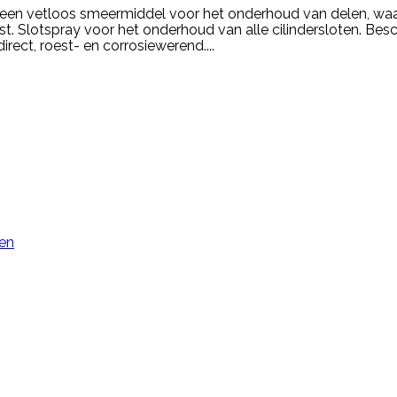
n vetloos smeermiddel voor het onderhoud van delen, waar v
Slotspray voor het onderhoud van alle cilindersloten. Besche
rect, roest- en corrosiewerend....
ken