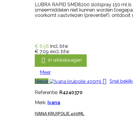
LUBRA RAPID SMD8200 slotspray 150 ml is ee
smeermiddelen niet kunnen worden toegepast. 
voorkomt vastvriezen (preventief), ontdooit di
€ 8,58
incl. btw
€ 7,09
excl. btw

In winkelwagen
Meer

Nieuw
Snel bekij
Referentie:
R4240370
Merk:
Ivana
IVANA KRUIPOLIE 400ML