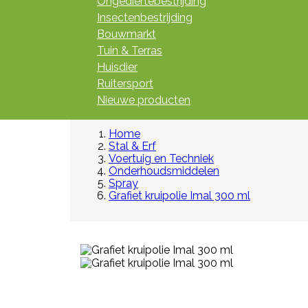
Ongediertebestrijding
Insectenbestrijding
Bouwmarkt
Tuin & Terras
Huisdier
Ruitersport
Nieuwe producten
Home
Stal & Erf
Voertuig en Techniek
Onderhoudsmiddelen
Spray
Grafiet kruipolie Imal 300 ml