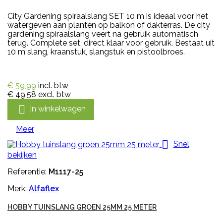
City Gardening spiraalslang SET 10 m is ideaal voor het
watergeven aan planten op balkon of dakterras. De city
gardening spiraalslang veert na gebruik automatisch
terug. Complete set, direct klaar voor gebruik. Bestaat uit
10 m slang, kraanstuk, slangstuk en pistoolbroes.
€ 59,99
incl. btw
€ 49,58
excl. btw

In winkelwagen
Meer

Snel
bekijken
Referentie:
M1117-25
Merk:
Alfaflex
HOBBY TUINSLANG GROEN 25MM 25 METER