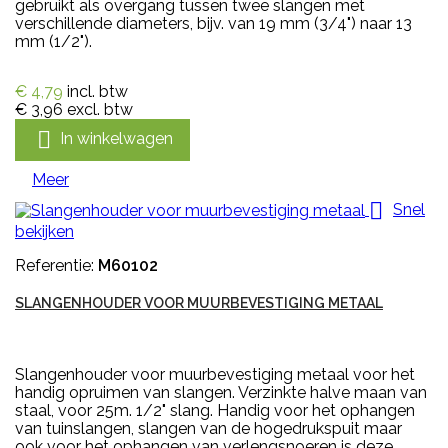
gebruikt als overgang tussen twee slangen met
verschillende diameters, bijv. van 19 mm (3/4") naar 13
mm (1/2").
€ 4,79
incl. btw
€ 3,96
excl. btw

In winkelwagen
Meer

Snel
bekijken
Referentie:
M60102
SLANGENHOUDER VOOR MUURBEVESTIGING METAAL
Slangenhouder voor muurbevestiging metaal voor het
handig opruimen van slangen. Verzinkte halve maan van
staal, voor 25m. 1/2" slang. Handig voor het ophangen
van tuinslangen, slangen van de hogedrukspuit maar
ook voor het ophangen van verlengsnoeren is deze