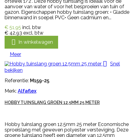
oftewel 1/2". Deze hobby tuinslang is ideaal voor de
aanvoer van water of voor het besproeien van tuin of
gazon. Eigenschappen hobby tuinslang groen: • Gladde
binnenwand in soepel PVC• Geen cadmium en...
€ 51,95
incl. btw
€ 42,93
excl. btw

In winkelwagen
Meer

Snel
bekijken
Referentie:
M159-25
Merk:
Alfaflex
HOBBY TUINSLANG GROEN 12.5MM 25 METER
Hobby tuinslang groen 12.5mm 25 meter Economische
sproeislang met geweven polyester versteviging. Deze
groene tuinslang heeft een diameter van 12.5mm