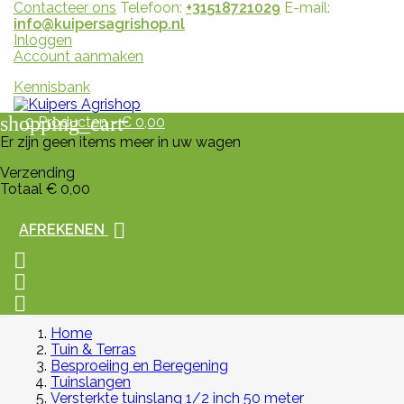
Contacteer ons
Telefoon:
+31518721029
E-mail:
info@kuipersagrishop.nl
Inloggen
Account aanmaken
Kennisbank
shopping_cart
0
Producten - € 0,00
Er zijn geen items meer in uw wagen
Verzending
Totaal
€ 0,00

AFREKENEN



Home
Tuin & Terras
Besproeiing en Beregening
Tuinslangen
Versterkte tuinslang 1/2 inch 50 meter