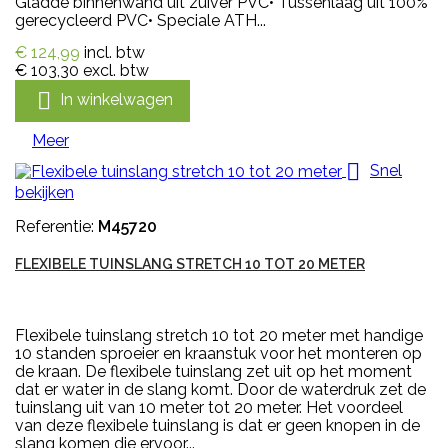
Gladde binnenwand uit zuiver PVC• Tussenlaag uit 100%
gerecycleerd PVC• Speciale ATH...
€ 124,99
incl. btw
€ 103,30
excl. btw

In winkelwagen
Meer

Snel
bekijken
Referentie:
M45720
FLEXIBELE TUINSLANG STRETCH 10 TOT 20 METER
Flexibele tuinslang stretch 10 tot 20 meter met handige
10 standen sproeier en kraanstuk voor het monteren op
de kraan. De flexibele tuinslang zet uit op het moment
dat er water in de slang komt. Door de waterdruk zet de
tuinslang uit van 10 meter tot 20 meter. Het voordeel
van deze flexibele tuinslang is dat er geen knopen in de
slang komen die ervoor...