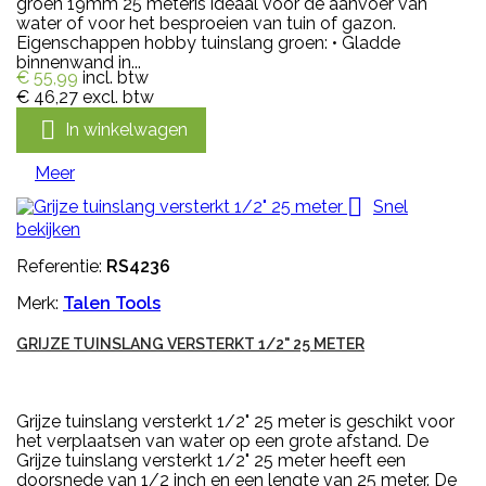
groen 19mm 25 meteris ideaal voor de aanvoer van
water of voor het besproeien van tuin of gazon.
Eigenschappen hobby tuinslang groen: • Gladde
binnenwand in...
€ 55,99
incl. btw
€ 46,27
excl. btw

In winkelwagen
Meer

Snel
bekijken
Referentie:
RS4236
Merk:
Talen Tools
GRIJZE TUINSLANG VERSTERKT 1/2" 25 METER
Grijze tuinslang versterkt 1/2" 25 meter is geschikt voor
het verplaatsen van water op een grote afstand. De
Grijze tuinslang versterkt 1/2" 25 meter heeft een
doorsnede van 1/2 inch en een lengte van 25 meter. De