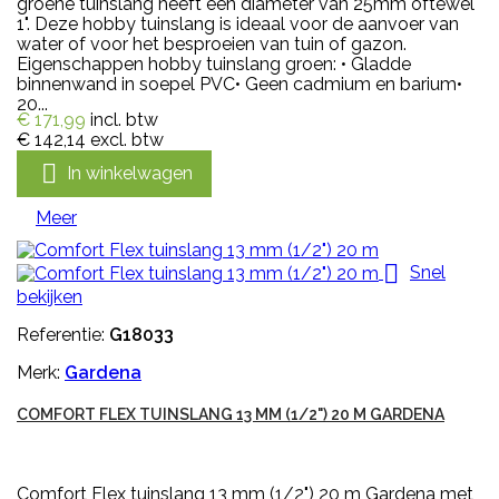
groene tuinslang heeft een diameter van 25mm oftewel
1". Deze hobby tuinslang is ideaal voor de aanvoer van
water of voor het besproeien van tuin of gazon.
Eigenschappen hobby tuinslang groen: • Gladde
binnenwand in soepel PVC• Geen cadmium en barium•
20...
€ 171,99
incl. btw
€ 142,14
excl. btw

In winkelwagen
Meer

Snel
bekijken
Referentie:
G18033
Merk:
Gardena
COMFORT FLEX TUINSLANG 13 MM (1/2") 20 M GARDENA
Comfort Flex tuinslang 13 mm (1/2") 20 m Gardena met