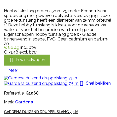
Hobby tuinslang groen 25mm 25 meter Economische
sproeislang met geweven polyester versteviging. Deze
groene tuinslang heeft een diameter van 25mm oftewel
1". Deze hobby tuinslang is ideaal voor de aanvoer van
water of voor het besproeien van tuin of gazon.
Eigenschappen hobby tuinslang groen: • Gladde
binnenwand in soepel PVC• Geen cadmium en barium•
20...
€ 86,49
incl. btw
€ 71,48
excl. btw

In winkelwagen
Meer

Snel bekijken
Referentie:
G1968
Merk:
Gardena
GARDENA DUIZEND DRUPPELSLANG 7.5 M