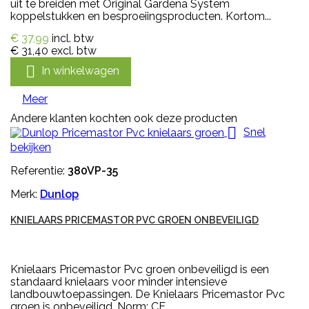
uit te breiden met Original Gardena System
koppelstukken en besproeiingsproducten. Kortom...
€ 37,99
incl. btw
€ 31,40
excl. btw

In winkelwagen
Meer
Andere klanten kochten ook deze producten

Snel
bekijken
Referentie:
380VP-35
Merk:
Dunlop
KNIELAARS PRICEMASTOR PVC GROEN ONBEVEILIGD
Knielaars Pricemastor Pvc groen onbeveiligd is een
standaard knielaars voor minder intensieve
landbouwtoepassingen. De Knielaars Pricemastor Pvc
groen is onbeveiligd. Norm: CE