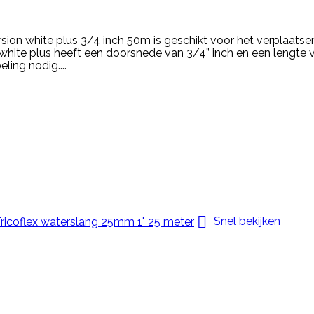
orsion white plus 3/4 inch 50m is geschikt voor het verplaats
n white plus heeft een doorsnede van 3/4” inch en een lengte 
ling nodig....

Snel bekijken