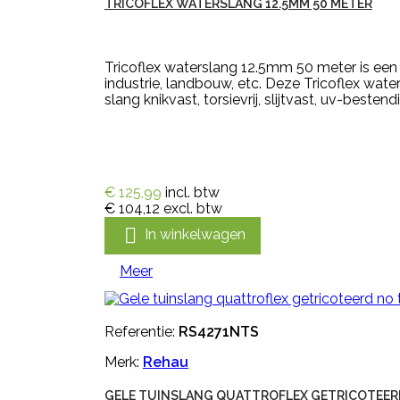
TRICOFLEX WATERSLANG 12.5MM 50 METER
Tricoflex waterslang 12.5mm 50 meter is een
industrie, landbouw, etc. Deze Tricoflex wate
slang knikvast, torsievrij, slijtvast, uv-bestendi
€ 125,99
incl. btw
€ 104,12
excl. btw

In winkelwagen
Meer
Referentie:
RS4271NTS
Merk:
Rehau
GELE TUINSLANG QUATTROFLEX GETRICOTEERD