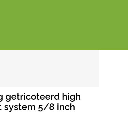
g getricoteerd high
nt system 5/8 inch