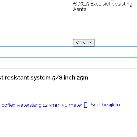
€ 37,15
Exclusief belasting
Aantal
st resistant system 5/8 inch 25m

Snel bekijken