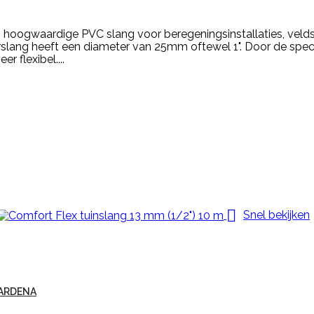
n hoogwaardige PVC slang voor beregeningsinstallaties, velds
rslang heeft een diameter van 25mm oftewel 1". Door de specia
er flexibel....

Snel bekijken
GARDENA