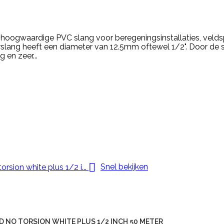
 hoogwaardige PVC slang voor beregeningsinstallaties, velds
rslang heeft een diameter van 12.5mm oftewel 1/2". Door de sp
g en zeer...

Snel bekijken
 NO TORSION WHITE PLUS 1/2 INCH 50 METER