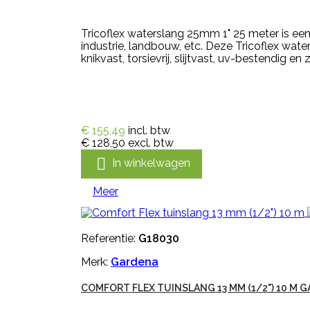
Tricoflex waterslang 25mm 1" 25 meter is ee
industrie, landbouw, etc. Deze Tricoflex wate
knikvast, torsievrij, slijtvast, uv-bestendig en ze
€ 155,49
incl. btw
€ 128,50
excl. btw

In winkelwagen
Meer
Referentie:
G18030
Merk:
Gardena
COMFORT FLEX TUINSLANG 13 MM (1/2") 10 M 