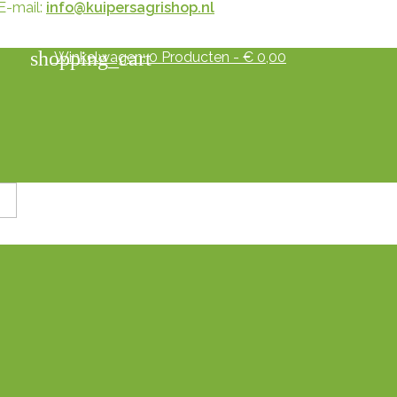
E-mail:
info@kuipersagrishop.nl
shopping_cart
Winkelwagen:
0
Producten - € 0,00