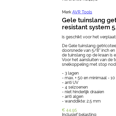
Merk
AVR Tools
Gele tuinslang get
resistant system 
is geschikt voor het verplaa
De Gele tuinslang getricotee
doorsnede van 5/8” inch en 
de tuinslang op de kraan is 
Voor het aansluiten van de tu
snelkoppeling met stop nodi
- 3 lagen
- max. + 50 en minimaal - 10
- anti UV
- 4 seizoenen
- niet hinderlijk draaien
- anti algen
- wanddikte: 2,5 mm
€ 44,95
Inclusief belasting