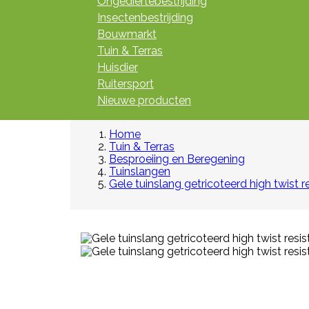
Ongediertebestrijding
Insectenbestrijding
Bouwmarkt
Tuin & Terras
Huisdier
Ruitersport
Nieuwe producten
Home
Tuin & Terras
Besproeiing en Beregening
Tuinslangen
Gele tuinslang getricoteerd high twist 