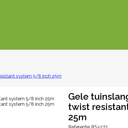
resistant system 5/8 inch 25m
Gele tuinslan
twist resista
25m
Referentie
RS4272