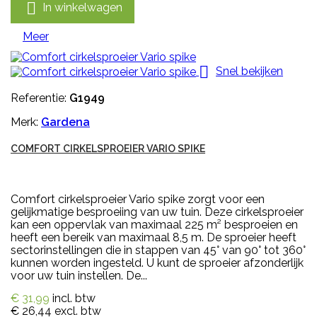

In winkelwagen
Meer

Snel bekijken
Referentie:
G1949
Merk:
Gardena
COMFORT CIRKELSPROEIER VARIO SPIKE
Comfort cirkelsproeier Vario spike zorgt voor een
gelijkmatige besproeiing van uw tuin. Deze cirkelsproeier
kan een oppervlak van maximaal 225 m² besproeien en
heeft een bereik van maximaal 8,5 m. De sproeier heeft
sectorinstellingen die in stappen van 45° van 90° tot 360°
kunnen worden ingesteld. U kunt de sproeier afzonderlijk
voor uw tuin instellen. De...
€ 31,99
incl. btw
€ 26,44
excl. btw