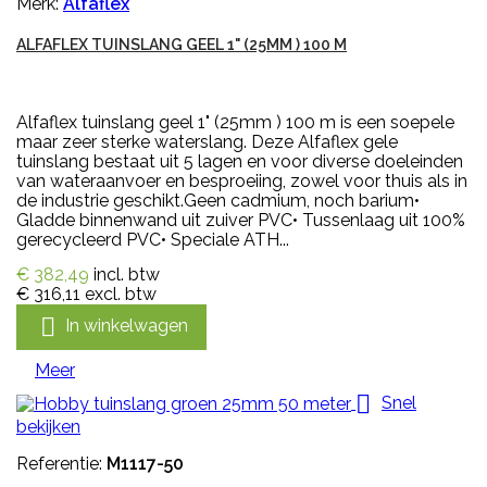
Merk:
Alfaflex
ALFAFLEX TUINSLANG GEEL 1" (25MM ) 100 M
Alfaflex tuinslang geel 1" (25mm ) 100 m is een soepele
maar zeer sterke waterslang. Deze Alfaflex gele
tuinslang bestaat uit 5 lagen en voor diverse doeleinden
van wateraanvoer en besproeiing, zowel voor thuis als in
de industrie geschikt.Geen cadmium, noch barium•
Gladde binnenwand uit zuiver PVC• Tussenlaag uit 100%
gerecycleerd PVC• Speciale ATH...
€ 382,49
incl. btw
€ 316,11
excl. btw

In winkelwagen
Meer

Snel
bekijken
Referentie:
M1117-50