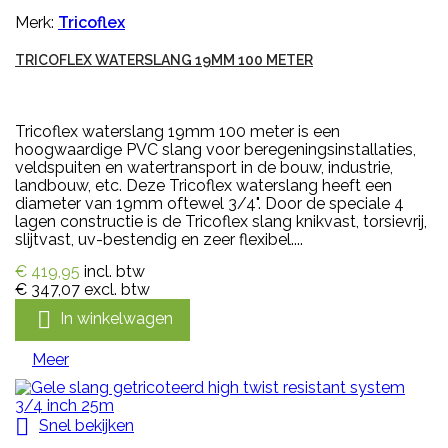
Merk:
Tricoflex
TRICOFLEX WATERSLANG 19MM 100 METER
Tricoflex waterslang 19mm 100 meter is een
hoogwaardige PVC slang voor beregeningsinstallaties,
veldspuiten en watertransport in de bouw, industrie,
landbouw, etc. Deze Tricoflex waterslang heeft een
diameter van 19mm oftewel 3/4". Door de speciale 4
lagen constructie is de Tricoflex slang knikvast, torsievrij,
slijtvast, uv-bestendig en zeer flexibel....
€ 419,95
incl. btw
€ 347,07
excl. btw

In winkelwagen
Meer

Snel bekijken