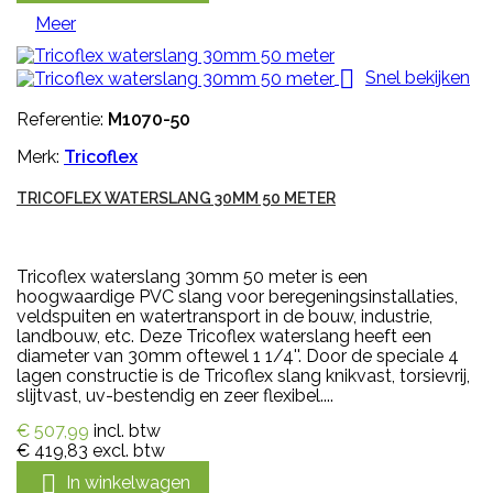
Meer

Snel bekijken
Referentie:
M1070-50
Merk:
Tricoflex
TRICOFLEX WATERSLANG 30MM 50 METER
Tricoflex waterslang 30mm 50 meter is een
hoogwaardige PVC slang voor beregeningsinstallaties,
veldspuiten en watertransport in de bouw, industrie,
landbouw, etc. Deze Tricoflex waterslang heeft een
diameter van 30mm oftewel 1 1/4''. Door de speciale 4
lagen constructie is de Tricoflex slang knikvast, torsievrij,
slijtvast, uv-bestendig en zeer flexibel....
€ 507,99
incl. btw
€ 419,83
excl. btw

In winkelwagen