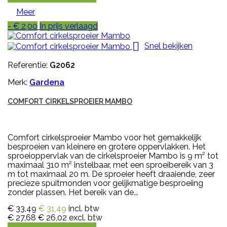
Meer
- € 2,00
In prijs verlaagd

Snel bekijken
Referentie:
G2062
Merk:
Gardena
COMFORT CIRKELSPROEIER MAMBO
Comfort cirkelsproeier Mambo voor het gemakkelijk
besproeien van kleinere en grotere oppervlakken. Het
sproeioppervlak van de cirkelsproeier Mambo is 9 m² tot
maximaal 310 m² instelbaar, met een sproeibereik van 3
m tot maximaal 20 m. De sproeier heeft draaiende, zeer
precieze spuitmonden voor gelijkmatige besproeiing
zonder plassen. Het bereik van de...
€ 33,49
€ 31,49
incl. btw
€ 27,68
€ 26,02
excl. btw