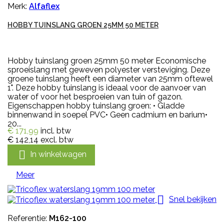
Merk:
Alfaflex
HOBBY TUINSLANG GROEN 25MM 50 METER
Hobby tuinslang groen 25mm 50 meter Economische
sproeislang met geweven polyester versteviging. Deze
groene tuinslang heeft een diameter van 25mm oftewel
1". Deze hobby tuinslang is ideaal voor de aanvoer van
water of voor het besproeien van tuin of gazon.
Eigenschappen hobby tuinslang groen: • Gladde
binnenwand in soepel PVC• Geen cadmium en barium•
20...
€ 171,99
incl. btw
€ 142,14
excl. btw

In winkelwagen
Meer

Snel bekijken
Referentie:
M162-100