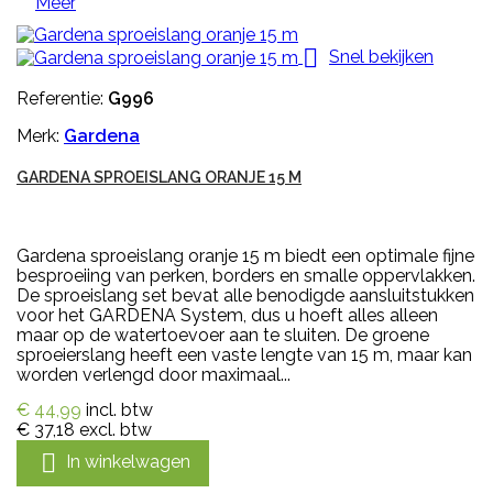
Meer

Snel bekijken
Referentie:
G996
Merk:
Gardena
GARDENA SPROEISLANG ORANJE 15 M
Gardena sproeislang oranje 15 m biedt een optimale fijne
besproeiing van perken, borders en smalle oppervlakken.
De sproeislang set bevat alle benodigde aansluitstukken
voor het GARDENA System, dus u hoeft alles alleen
maar op de watertoevoer aan te sluiten. De groene
sproeierslang heeft een vaste lengte van 15 m, maar kan
worden verlengd door maximaal...
€ 44,99
incl. btw
€ 37,18
excl. btw

In winkelwagen