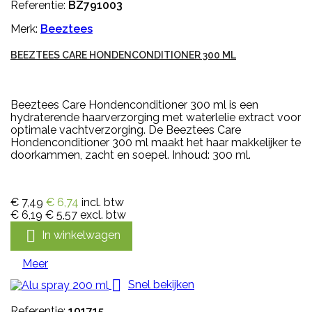
Referentie:
BZ791003
Merk:
Beeztees
BEEZTEES CARE HONDENCONDITIONER 300 ML
Beeztees Care Hondenconditioner 300 ml is een
hydraterende haarverzorging met waterlelie extract voor
optimale vachtverzorging. De Beeztees Care
Hondenconditioner 300 ml maakt het haar makkelijker te
doorkammen, zacht en soepel. Inhoud: 300 ml.
€ 7,49
€ 6,74
incl. btw
€ 6,19
€ 5,57
excl. btw

In winkelwagen
Meer

Snel bekijken
Referentie:
101715