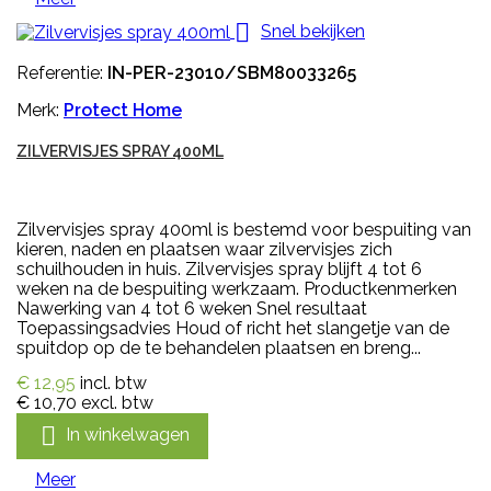

Snel bekijken
Referentie:
IN-PER-23010/SBM80033265
Merk:
Protect Home
ZILVERVISJES SPRAY 400ML
Zilvervisjes spray 400ml is bestemd voor bespuiting van
kieren, naden en plaatsen waar zilvervisjes zich
schuilhouden in huis. Zilvervisjes spray blijft 4 tot 6
weken na de bespuiting werkzaam. Productkenmerken
Nawerking van 4 tot 6 weken Snel resultaat
Toepassingsadvies Houd of richt het slangetje van de
spuitdop op de te behandelen plaatsen en breng...
€ 12,95
incl. btw
€ 10,70
excl. btw

In winkelwagen
Meer