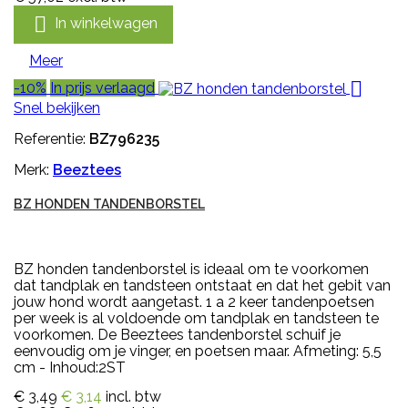

In winkelwagen
Meer

-10%
In prijs verlaagd
Snel bekijken
Referentie:
BZ796235
Merk:
Beeztees
BZ HONDEN TANDENBORSTEL
BZ honden tandenborstel is ideaal om te voorkomen
dat tandplak en tandsteen ontstaat en dat het gebit van
jouw hond wordt aangetast. 1 a 2 keer tandenpoetsen
per week is al voldoende om tandplak en tandsteen te
voorkomen. De Beeztees tandenborstel schuif je
eenvoudig om je vinger, en poetsen maar. Afmeting: 5,5
cm - Inhoud:2ST
€ 3,49
€ 3,14
incl. btw