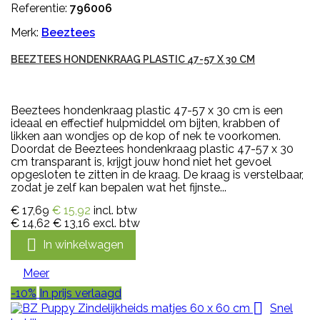
Referentie:
796006
Merk:
Beeztees
BEEZTEES HONDENKRAAG PLASTIC 47-57 X 30 CM
Beeztees hondenkraag plastic 47-57 x 30 cm is een
ideaal en effectief hulpmiddel om bijten, krabben of
likken aan wondjes op de kop of nek te voorkomen.
Doordat de Beeztees hondenkraag plastic 47-57 x 30
cm transparant is, krijgt jouw hond niet het gevoel
opgesloten te zitten in de kraag. De kraag is verstelbaar,
zodat je zelf kan bepalen wat het fijnste...
€ 17,69
€ 15,92
incl. btw
€ 14,62
€ 13,16
excl. btw

In winkelwagen
Meer
-10%
In prijs verlaagd

Snel