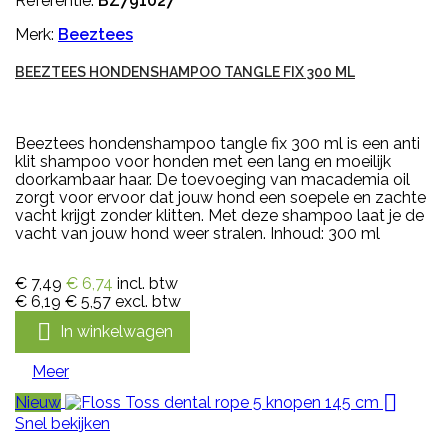
Referentie:
BZ791027
Merk:
Beeztees
BEEZTEES HONDENSHAMPOO TANGLE FIX 300 ML
Beeztees hondenshampoo tangle fix 300 ml is een anti
klit shampoo voor honden met een lang en moeilijk
doorkambaar haar. De toevoeging van macademia oil
zorgt voor ervoor dat jouw hond een soepele en zachte
vacht krijgt zonder klitten. Met deze shampoo laat je de
vacht van jouw hond weer stralen. Inhoud: 300 ml
€ 7,49
€ 6,74
incl. btw
€ 6,19
€ 5,57
excl. btw

In winkelwagen
Meer

Nieuw
Snel bekijken