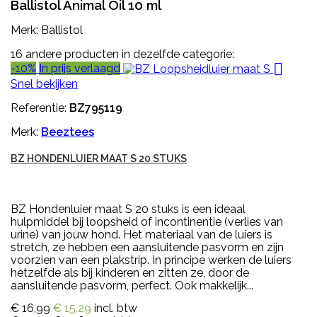
Ballistol Animal Oil 10 ml
Merk: Ballistol
16 andere producten in dezelfde categorie:

-10%
In prijs verlaagd
Snel bekijken
Referentie:
BZ795119
Merk:
Beeztees
BZ HONDENLUIER MAAT S 20 STUKS
BZ Hondenluier maat S 20 stuks is een ideaal
hulpmiddel bij loopsheid of incontinentie (verlies van
urine) van jouw hond. Het materiaal van de luiers is
stretch, ze hebben een aansluitende pasvorm en zijn
voorzien van een plakstrip. In principe werken de luiers
hetzelfde als bij kinderen en zitten ze, door de
aansluitende pasvorm, perfect. Ook makkelijk...
€ 16,99
€ 15,29
incl. btw