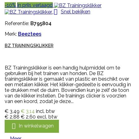
-10%
In prijs verlaagd

Snel bekijken
Referentie:
B795804
Merk:
Beeztees
BZ TRAININGSKLIKKER
BZ Trainingsklikker is een handig hulpmiddel om te
gebruiken bij het trainen van honden. De BZ
trainingsklikker is gemaakt van plastic en beschikt over
een metalen klikker. Het klikker-gedeelte is eenvoudig in
te drukken met de duim. Bovendien kun je zelf de toon
van de klikker instellen. De trainings clicker is voorzien
van een koord, zodat je deze...
€ 3,49
€ 3,14
incl. btw
€ 2,88
€ 2,60
excl. btw

In winkelwagen
Meer