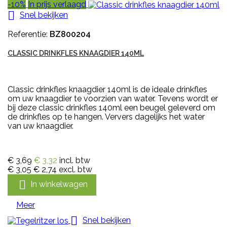
-10%
In prijs verlaagd

Snel bekijken
Referentie:
BZ800204
CLASSIC DRINKFLES KNAAGDIER 140ML
Classic drinkfles knaagdier 140ml is de ideale drinkfles
om uw knaagdier te voorzien van water. Tevens wordt er
bij deze classic drinkfles 140ml een beugel geleverd om
de drinkfles op te hangen. Ververs dagelijks het water
van uw knaagdier.
€ 3,69
€ 3,32
incl. btw
€ 3,05
€ 2,74
excl. btw

In winkelwagen
Meer

Snel bekijken