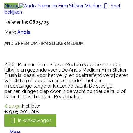

Nieuw
Snel
bekijken
Referentie:
C805705
Merk:
Andis
ANDIS PREMIUM FIRM SLICKER MEDIUM
Andis Premium Firm Slicker Medium voor een gladde,
klitvrije en gezonde vacht De Andis Medium Firm Slicker
Brush is ideaal voor het veilig en doeltreffend verwijderen
van klitten en dode haren bij honden met een
middellange, lange of krullende vacht. De stevige
pennen dringen diep door in de vacht zonder de huid of
haren te beschadigen. Regelmatig...
€ 10,95
incl. btw
€ 9,05
excl. btw

In winkelwagen
Meer