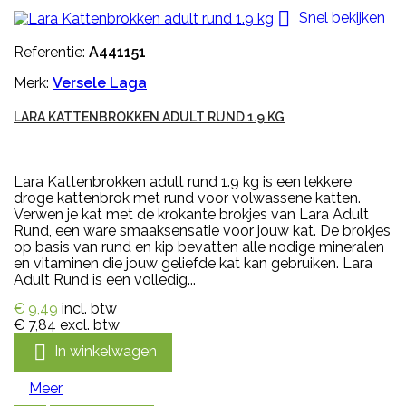

Snel bekijken
Referentie:
A441151
Merk:
Versele Laga
LARA KATTENBROKKEN ADULT RUND 1.9 KG
Lara Kattenbrokken adult rund 1.9 kg is een lekkere
droge kattenbrok met rund voor volwassene katten.
Verwen je kat met de krokante brokjes van Lara Adult
Rund, een ware smaaksensatie voor jouw kat. De brokjes
op basis van rund en kip bevatten alle nodige mineralen
en vitaminen die jouw geliefde kat kan gebruiken. Lara
Adult Rund is een volledig...
€ 9,49
incl. btw
€ 7,84
excl. btw

In winkelwagen
Meer