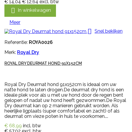
€ 14,04
€ 12,64
excl. btw

In winkelwagen
Meer

Snel bekijken
Referentie:
ROYA0026
Merk:
Royal Dry
ROYAL DRY DEURMAT HOND 91X152CM
Royal Dry Deurmat hond 91x152cm is ideaal om uw
natte hond te laten drogen.De deurmat dry hond is een
ideale plek voor als u met uw hond door de regen bent
gelopen of nadat uw hond heeft gezwommen.De Royal
Dry deurmat kan op 2 manieren gebruikt worden. Als
heerlijke ligplaats (super comfortabel en zacht) of als
deurmat om vieze poten in huis te voorkomen....
€ 68,99
incl. btw
€ 57,02
excl. btw