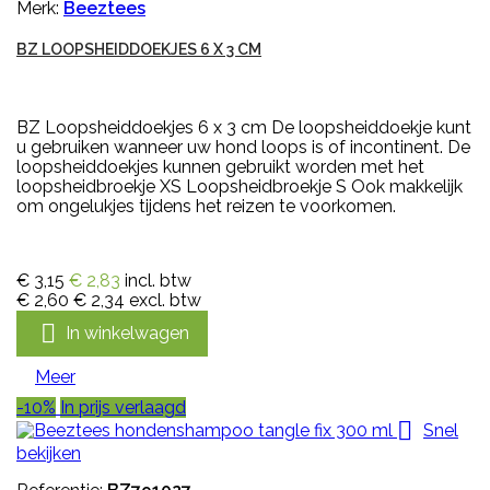
Merk:
Beeztees
BZ LOOPSHEIDDOEKJES 6 X 3 CM
BZ Loopsheiddoekjes 6 x 3 cm De loopsheiddoekje kunt
u gebruiken wanneer uw hond loops is of incontinent. De
loopsheiddoekjes kunnen gebruikt worden met het
loopsheidbroekje XS Loopsheidbroekje S Ook makkelijk
om ongelukjes tijdens het reizen te voorkomen.
€ 3,15
€ 2,83
incl. btw
€ 2,60
€ 2,34
excl. btw

In winkelwagen
Meer
-10%
In prijs verlaagd

Snel
bekijken