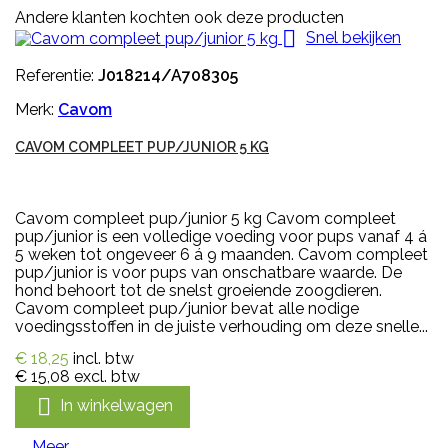
Andere klanten kochten ook deze producten

Snel bekijken
Referentie:
J018214/A708305
Merk:
Cavom
CAVOM COMPLEET PUP/JUNIOR 5 KG
Cavom compleet pup/junior 5 kg Cavom compleet
pup/junior is een volledige voeding voor pups vanaf 4 á
5 weken tot ongeveer 6 á 9 maanden. Cavom compleet
pup/junior is voor pups van onschatbare waarde. De
hond behoort tot de snelst groeiende zoogdieren.
Cavom compleet pup/junior bevat alle nodige
voedingsstoffen in de juiste verhouding om deze snelle...
€ 18,25
incl. btw
€ 15,08
excl. btw

In winkelwagen
Meer