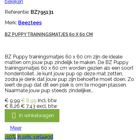
bekijken
Referentie:
BZ795131
Merk:
Beeztees
BZ PUPPY TRAININGSMATJES 60 X 60 CM
BZ Puppy trainingsmatjes 60 x 60 cm zijn de ideale
matten om jouw pup zindelijk te maken. De BZ Puppy
trainingsmatjes 60 x 60 cm worden gezien als een soort
hondentoilet. Je kunt jouw pup op deze mat zetten,
zodra je denk dat jouw pup zijn behoefte moet doen. Zo
leert de pup dat dit een plek is om te mogen plassen.
Naarmate jouw pup steeds zindelijker...
€ 9,99
€ 8,99
incl. btw
€ 8,26
€ 7,43
excl. btw

In winkelwagen
Meer
-10%
In prijs verlaagd