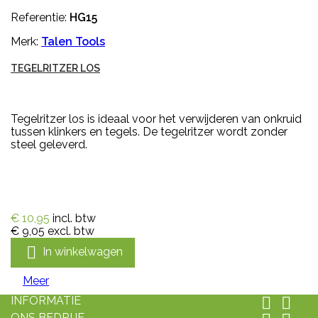
Referentie:
HG15
Merk:
Talen Tools
TEGELRITZER LOS
Tegelritzer los is ideaal voor het verwijderen van onkruid
tussen klinkers en tegels. De tegelritzer wordt zonder
steel geleverd.
€ 10,95
incl. btw
€ 9,05
excl. btw

In winkelwagen
Meer
INFORMATIE


ONS BEDRIJF